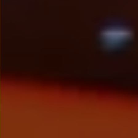
We Charge
Strefa kierowcy
Elektroniczna Instrukcja Obsługi
Informacje dla klientów
Informator o pojeździe
Gwarancje
Lampki ostrzegawcze i sygnalizacyjne
Starsze modele i generacje – archiwum oraz da
Certyfikaty
Wszystkie usługi
Oferty serwisowe
Dla przyszłych użytkowników Volkswagena
Dla obecnych użytkowników Volkswagena
Sezonowe usługi serwisowe
Korzyści autoryzowanego serwisowania
Informacje dla warsztatów
Świat Volkswagena
Volkswagen Magazine
Lifestyle
Eksploatacja
Samochody hybrydowe
SUV-y
Elektromobilność
Rozwój
Technologia