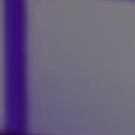
Modele sportowe
Leasing i najem dla firm
Leasing
Najem
Finansowanie aut używanych
Finansowanie dla firm
Kalkulator finansowy
Kredyt i najem
Kredyt
Najem
Finansowanie aut używanych
Kalkulator finansowy
Ubezpieczenia i gwarancje
Ubezpieczenia komunikacyjne
Ubezpieczenie GAP/RTI
Gwarancje
Zakup i finansowanie dla biznesu
Leasing dla biznesu
Mała flota
Duża flota
Elektromobilność dla firm
Skonfiguruj Volkswagena
Poradnik kupującego
Volkswagen dla biznesu
Serwis, akcesoria i aktualizacje