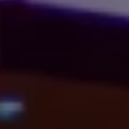
myVolkswagen
Serwis i części
Przegląd okresowy
Naprawy i przeglądy
Olej silnikowy i płyny eksploatacyjne
Koła i opony
Pomoc w razie wypadku i awarii
Serwis i części na raty
Pakiet przeglądów dla Twojego Volkswagena
Badanie satysfakcji klienta – oceń nasz serwis i
Ubezpieczenie opon
Akcesoria
Sklep online akcesoriów
Koła zimowe
Personalizacja
Urządzenia ładujące
Ochrona i pielęgnacja
Akcesoria do poszczególnych modeli
Rozwiązania transportowe i bagażowe
Elektronika i rozrywka
Usługi cyfrowe
Aktualizacje oprogramowania, map i radia
Aplikacje Volkswagen, logowanie i sklep
Znajdź usługi dla swojego modelu
Połączenie telefonu komórkowego z pojazdem