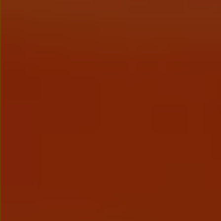
Nowy samochód krok po kroku – poradnik zaku
Samochody ekonomiczne i ekologiczne
Technologie i bezpieczeństwo
Odwiedź Volkswagen Home
Warto wybrać Volkswagena
Infolinia Volkswagen
Podcast Elektrycznie Tematyczni
Umów się na Serwis
Newsletter ID.
Społeczność Volkswagena
Znajdź Dealera
Zapisz się na jazdę próbną