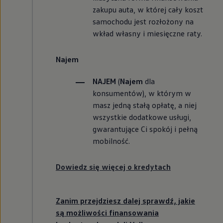
zakupu auta, w której cały koszt
samochodu jest rozłożony na
wkład własny i miesięczne raty.
Najem
NAJEM
(
Najem
dla
konsumentów), w którym w
masz jedną stałą opłatę, a niej
wszystkie dodatkowe usługi,
gwarantujące Ci spokój i pełną
mobilność.
Dowiedz się więcej o kredytach
Zanim przejdziesz dalej sprawdź, jakie
są możliwości finansowania