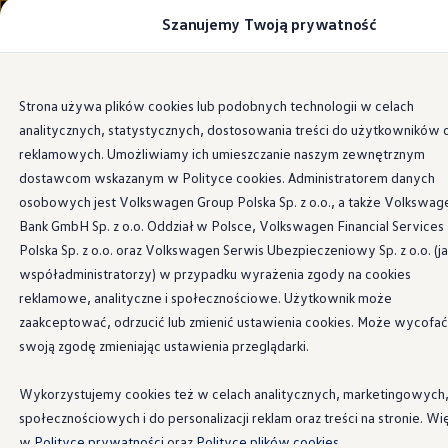
Szanujemy Twoją prywatność
Modele i konfigurator
Porównaj modele
Certyfikowane używane
Volkswagen dla biznesu
Przejdź
Przejdź do
Auta dostępne od ręki
Strona używa plików cookies lub podobnych technologii w celach
głównej
do
Cenniki
analitycznych, statystycznych, dostosowania treści do użytkowników 
zawartości
stopki
Modele elektryczne i elektromobilność
Modele elektryczne
reklamowych. Umożliwiamy ich umieszczanie naszym zewnętrznym
Modele elektryczne
dostawcom wskazanym w Polityce cookies. Administratorem danych
Samochody hybrydowe
osobowych jest Volkswagen Group Polska Sp. z o.o., a także Volkswag
Przyszłe modele i auta koncepcyjne
ID.4 GTX Xtreme
Bank GmbH Sp. z o.o. Oddział w Polsce, Volkswagen Financial Services
ID.5 GTX “Xcite”
Polska Sp. z o.o. oraz Volkswagen Serwis Ubezpieczeniowy Sp. z o.o. (j
Nowy ID. Polo GTI
współadministratorzy) w przypadku wyrażenia zgody na cookies
Ładowanie i zasięg
Ładowanie samochodu elektrycznego w domu –
reklamowe, analityczne i społecznościowe. Użytkownik może
Ładowanie samochodu elektrycznego w trasie – 
zaakceptować, odrzucić lub zmienić ustawienia cookies. Może wycofać
Zasięg samochodów elektrycznych
swoją zgodę zmieniając ustawienia przeglądarki.
Sposoby płatności
Symulator zasięgu i ładowania
Korzyści i koszty
Wykorzystujemy cookies też w celach analitycznych, marketingowych
Koszty utrzymania
społecznościowych i do personalizacji reklam oraz treści na stronie. Wi
Leasing
Najem
w
Polityce prywatności
oraz
Polityce plików cookies.