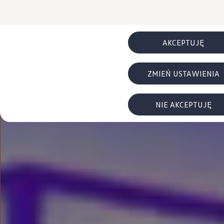
FAQ
Elektromobilność dla firm
Samochody elektryczne ID. – poznaj innowacyjną te
Baterie wysokonapięciowe aut elektrycznych –
Wyświetlacz head-up z rozszerzoną rzeczywist
AKCEPTUJĘ
System hamowania i odzyskiwanie energii
Pompa ciepła
ID. Sound – poznaj wyjątkowy dźwięk samoch
ZMIEŃ USTAWIENIA
Zrównoważony rozwój
Strategia Way to Zero
Pozyskiwanie surowców przez recykling
BlueMotion Technologies
NIE AKCEPTUJĘ
Dane o emisji CO₂
WLTP – zużycie paliwa i emisja CO₂
Recykling samochodów
Recykling baterii i akumulatorów
Oprogramowanie i łączność
ID. Software 6
ID. Software i aktualizacje
Interfejs do Twojego ID.
Zakup, finansowanie i ubezpieczenia
Oferty promocyjne
Promocje na nowe samochody – SUV-y, modele I
Oferty nowych i używanych aut
Kredyt, leasing, najem