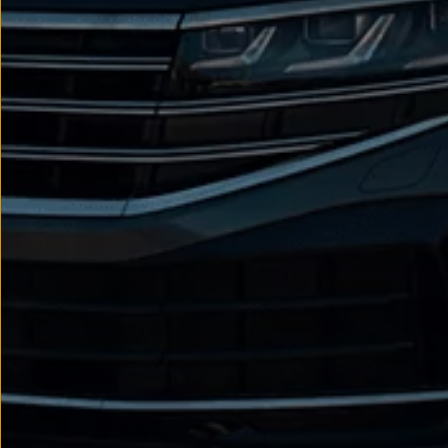
We Charge
Strefa kierowcy
Elektroniczna Instrukcja Obsługi
Informacje dla klientów
Informator o pojeździe
Gwarancje
Lampki ostrzegawcze i sygnalizacyjne
Starsze modele i generacje – archiwum oraz da
Certyfikaty
Wszystkie usługi
Oferty serwisowe
Dla przyszłych użytkowników Volkswagena
Dla obecnych użytkowników Volkswagena
Sezonowe usługi serwisowe
Korzyści autoryzowanego serwisowania
Informacje dla warsztatów
Świat Volkswagena
Volkswagen Magazine
Lifestyle
Eksploatacja
Samochody hybrydowe
SUV-y
Elektromobilność
Rozwój
Technologia