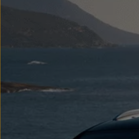
Modele sportowe
Leasing i najem dla firm
Leasing
Najem
Finansowanie aut używanych
Finansowanie dla firm
Kalkulator finansowy
Kredyt i najem
Kredyt
Najem
Finansowanie aut używanych
Kalkulator finansowy
Ubezpieczenia i gwarancje
Ubezpieczenia komunikacyjne
Ubezpieczenie GAP/RTI
Gwarancje
Zakup i finansowanie dla biznesu
Leasing dla biznesu
Mała flota
Duża flota
Elektromobilność dla firm
Skonfiguruj Volkswagena
Poradnik kupującego
Volkswagen dla biznesu
Serwis, akcesoria i aktualizacje