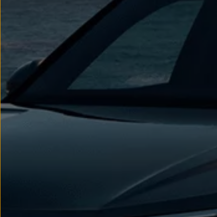
myVolkswagen
Serwis i części
Przegląd okresowy
Naprawy i przeglądy
Olej silnikowy i płyny eksploatacyjne
Koła i opony
Pomoc w razie wypadku i awarii
Serwis i części na raty
Pakiet przeglądów dla Twojego Volkswagena
Badanie satysfakcji klienta – oceń nasz serwis i
Ubezpieczenie opon
Akcesoria
Sklep online akcesoriów
Koła zimowe
Personalizacja
Urządzenia ładujące
Ochrona i pielęgnacja
Akcesoria do poszczególnych modeli
Rozwiązania transportowe i bagażowe
Elektronika i rozrywka
Usługi cyfrowe
Aktualizacje oprogramowania, map i radia
Aplikacje Volkswagen, logowanie i sklep
Znajdź usługi dla swojego modelu
Połączenie telefonu komórkowego z pojazdem