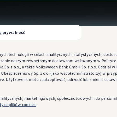
ą prywatność
ych technologii w celach analitycznych, statystycznych, dosto
czanie naszym zewnętrznym dostawcom wskazanym w Polityce c
Sp. z o.o., a także Volkswagen Bank GmbH Sp. z o.o. Oddział w 
s Ubezpieczeniowy Sp. z o.o. (jako współadministratorzy) w prz
 Wallbox ID.Charger
we. Użytkownik może zaakceptować, odrzucić lub zmienić ustawi
stacje i porady
litycznych, marketingowych, społecznościowych i do personaliza
ityce plików cookies.