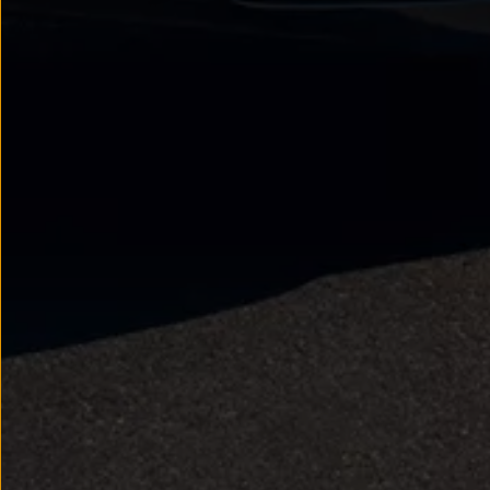
Nowy samochód krok po kroku – poradnik zaku
Samochody ekonomiczne i ekologiczne
Technologie i bezpieczeństwo
Odwiedź Volkswagen Home
Warto wybrać Volkswagena
Infolinia Volkswagen
Podcast Elektrycznie Tematyczni
Umów się na Serwis
Newsletter ID.
Społeczność Volkswagena
Znajdź Dealera
Zapisz się na jazdę próbną