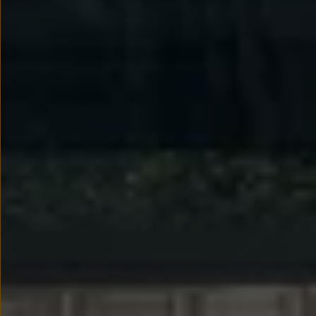
myVolkswagen
Serwis i części
Przegląd okresowy
Naprawy i przeglądy
Olej silnikowy i płyny eksploatacyjne
Koła i opony
Pomoc w razie wypadku i awarii
Serwis i części na raty
Pakiet przeglądów dla Twojego Volkswagena
Badanie satysfakcji klienta – oceń nasz serwis i
Ubezpieczenie opon
Akcesoria
Sklep online akcesoriów
Koła zimowe
Personalizacja
Urządzenia ładujące
Ochrona i pielęgnacja
Akcesoria do poszczególnych modeli
Rozwiązania transportowe i bagażowe
Elektronika i rozrywka
Usługi cyfrowe
Aktualizacje oprogramowania, map i radia
Aplikacje Volkswagen, logowanie i sklep
Znajdź usługi dla swojego modelu
Połączenie telefonu komórkowego z pojazdem