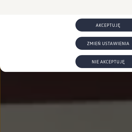
FAQ
Elektromobilność dla firm
Samochody elektryczne ID. – poznaj innowacyjną te
Baterie wysokonapięciowe aut elektrycznych –
Wyświetlacz head-up z rozszerzoną rzeczywist
AKCEPTUJĘ
System hamowania i odzyskiwanie energii
Pompa ciepła
ID. Sound – poznaj wyjątkowy dźwięk samoch
ZMIEŃ USTAWIENIA
Zrównoważony rozwój
Strategia Way to Zero
Pozyskiwanie surowców przez recykling
BlueMotion Technologies
NIE AKCEPTUJĘ
Dane o emisji CO₂
WLTP – zużycie paliwa i emisja CO₂
Recykling samochodów
Recykling baterii i akumulatorów
Oprogramowanie i łączność
ID. Software 6
ID. Software i aktualizacje
Interfejs do Twojego ID.
Zakup, finansowanie i ubezpieczenia
Oferty promocyjne
Promocje na nowe samochody – SUV-y, modele I
Oferty nowych i używanych aut
Kredyt, leasing, najem