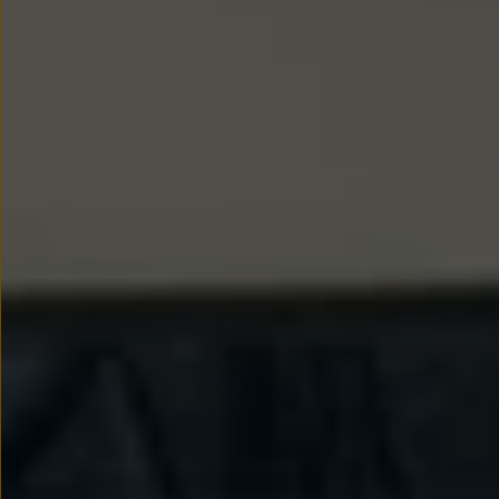
Modele sportowe
Leasing i najem dla firm
Leasing
Najem
Finansowanie aut używanych
Finansowanie dla firm
Kalkulator finansowy
Kredyt i najem
Kredyt
Najem
Finansowanie aut używanych
Kalkulator finansowy
Ubezpieczenia i gwarancje
Ubezpieczenia komunikacyjne
Ubezpieczenie GAP/RTI
Gwarancje
Zakup i finansowanie dla biznesu
Leasing dla biznesu
Mała flota
Duża flota
Elektromobilność dla firm
Skonfiguruj Volkswagena
Poradnik kupującego
Volkswagen dla biznesu
Serwis, akcesoria i aktualizacje