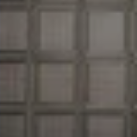
Nowy samochód krok po kroku – poradnik zaku
Samochody ekonomiczne i ekologiczne
Technologie i bezpieczeństwo
Odwiedź Volkswagen Home
Warto wybrać Volkswagena
Infolinia Volkswagen
Podcast Elektrycznie Tematyczni
Umów się na Serwis
Newsletter ID.
Społeczność Volkswagena
Znajdź Dealera
Zapisz się na jazdę próbną