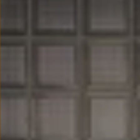
We Charge
Strefa kierowcy
Elektroniczna Instrukcja Obsługi
Informacje dla klientów
Informator o pojeździe
Gwarancje
Lampki ostrzegawcze i sygnalizacyjne
Starsze modele i generacje – archiwum oraz da
Certyfikaty
Wszystkie usługi
Oferty serwisowe
Dla przyszłych użytkowników Volkswagena
Dla obecnych użytkowników Volkswagena
Sezonowe usługi serwisowe
Korzyści autoryzowanego serwisowania
Informacje dla warsztatów
Świat Volkswagena
Volkswagen Magazine
Lifestyle
Eksploatacja
Samochody hybrydowe
SUV-y
Elektromobilność
Rozwój
Technologia