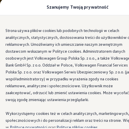
Szanujemy Twoją prywatność
Modele i konfigurator
Porównaj modele
Certyfikowane używane
Volkswagen dla biznesu
Przejdź
Przejdź do
Auta dostępne od ręki
Strona używa plików cookies lub podobnych technologii w celach
głównej
do
Cenniki
analitycznych, statystycznych, dostosowania treści do użytkowników 
zawartości
stopki
Modele elektryczne i elektromobilność
Modele elektryczne
reklamowych. Umożliwiamy ich umieszczanie naszym zewnętrznym
Modele elektryczne
dostawcom wskazanym w Polityce cookies. Administratorem danych
Samochody hybrydowe
osobowych jest Volkswagen Group Polska Sp. z o.o., a także Volkswag
Przyszłe modele i auta koncepcyjne
ID.4 GTX Xtreme
Bank GmbH Sp. z o.o. Oddział w Polsce, Volkswagen Financial Services
ID.5 GTX “Xcite”
Polska Sp. z o.o. oraz Volkswagen Serwis Ubezpieczeniowy Sp. z o.o. (j
Nowy ID. Polo GTI
współadministratorzy) w przypadku wyrażenia zgody na cookies
Ładowanie i zasięg
Ładowanie samochodu elektrycznego w domu –
reklamowe, analityczne i społecznościowe. Użytkownik może
Ładowanie samochodu elektrycznego w trasie – 
zaakceptować, odrzucić lub zmienić ustawienia cookies. Może wycofać
Zasięg samochodów elektrycznych
swoją zgodę zmieniając ustawienia przeglądarki.
Sposoby płatności
Symulator zasięgu i ładowania
Korzyści i koszty
Wykorzystujemy cookies też w celach analitycznych, marketingowych
Koszty utrzymania
społecznościowych i do personalizacji reklam oraz treści na stronie. Wi
Leasing
Najem
w
Polityce prywatności
oraz
Polityce plików cookies.