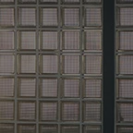
Modele sportowe
Leasing i najem dla firm
Leasing
Najem
Finansowanie aut używanych
Finansowanie dla firm
Kalkulator finansowy
Kredyt i najem
Kredyt
Najem
Finansowanie aut używanych
Kalkulator finansowy
Ubezpieczenia i gwarancje
Ubezpieczenia komunikacyjne
Ubezpieczenie GAP/RTI
Gwarancje
Zakup i finansowanie dla biznesu
Leasing dla biznesu
Mała flota
Duża flota
Elektromobilność dla firm
Skonfiguruj Volkswagena
Poradnik kupującego
Volkswagen dla biznesu
Serwis, akcesoria i aktualizacje