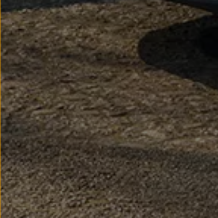
Nowy samochód krok po kroku – poradnik zaku
Samochody ekonomiczne i ekologiczne
Technologie i bezpieczeństwo
Odwiedź Volkswagen Home
Warto wybrać Volkswagena
Infolinia Volkswagen
Podcast Elektrycznie Tematyczni
Umów się na Serwis
Newsletter ID.
Społeczność Volkswagena
Znajdź Dealera
Zapisz się na jazdę próbną