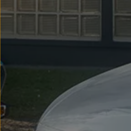
myVolkswagen
Serwis i części
Przegląd okresowy
Naprawy i przeglądy
Olej silnikowy i płyny eksploatacyjne
Koła i opony
Pomoc w razie wypadku i awarii
Serwis i części na raty
Pakiet przeglądów dla Twojego Volkswagena
Badanie satysfakcji klienta – oceń nasz serwis i
Ubezpieczenie opon
Akcesoria
Sklep online akcesoriów
Koła zimowe
Personalizacja
Urządzenia ładujące
Ochrona i pielęgnacja
Akcesoria do poszczególnych modeli
Rozwiązania transportowe i bagażowe
Elektronika i rozrywka
Usługi cyfrowe
Aktualizacje oprogramowania, map i radia
Aplikacje Volkswagen, logowanie i sklep
Znajdź usługi dla swojego modelu
Połączenie telefonu komórkowego z pojazdem