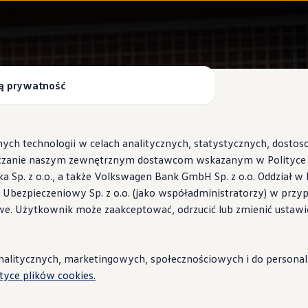
ą prywatność
ych technologii w celach analitycznych, statystycznych, dosto
czanie naszym zewnętrznym dostawcom wskazanym w Polityce c
Sp. z o.o., a także Volkswagen Bank GmbH Sp. z o.o. Oddział w 
s Ubezpieczeniowy Sp. z o.o. (jako współadministratorzy) w prz
 Wallbox ID.Charger
we. Użytkownik może zaakceptować, odrzucić lub zmienić ustawi
stacje i porady
litycznych, marketingowych, społecznościowych i do personaliza
ityce plików cookies.