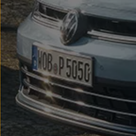
We Charge
Strefa kierowcy
Elektroniczna Instrukcja Obsługi
Informacje dla klientów
Informator o pojeździe
Gwarancje
Lampki ostrzegawcze i sygnalizacyjne
Starsze modele i generacje – archiwum oraz da
Certyfikaty
Wszystkie usługi
Oferty serwisowe
Dla przyszłych użytkowników Volkswagena
Dla obecnych użytkowników Volkswagena
Sezonowe usługi serwisowe
Korzyści autoryzowanego serwisowania
Informacje dla warsztatów
Świat Volkswagena
Volkswagen Magazine
Lifestyle
Eksploatacja
Samochody hybrydowe
SUV-y
Elektromobilność
Rozwój
Technologia