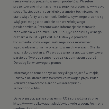
rzeczywistego prezentowanych produktów. Wszelkie
myVolkswagen
prezentowane informacje, w szczególności zdjęcia, wykresy,
Serwis i części
specyfikacje, opisy, rysunki lub parametry techniczne, nie
Przegląd okresowy
Naprawy i przeglądy
stanowią oferty w rozumieniu Kodeksu cywilnego oraz nie są
Olej silnikowy i płyny eksploatacyjne
wiążące i mogą ulec zmianie bez wcześniejszego
Koła i opony
powiadomienia. Prezentowane informacje nie stanowią
Pomoc w razie wypadku i awarii
zapewnienia w rozumieniu art. 556(1)§2 Kodeksu cywilnego
Serwis i części na raty
oraz art. 43b ust. 2 pkt 2 lit. a-c Ustawy o prawach
Pakiet przeglądów dla Twojego Volkswagena
konsumenta.
Volkswagen
zastrzega sobie możliwość
Badanie satysfakcji klienta – oceń nasz serwis i
Ubezpieczenie opon
wprowadzenia zmian w prezentowanych wersjach. Oferta
Akcesoria
ważna do odwołania. W celu upewnienia się, czy dany towar
Sklep online akcesoriów
pasuje do Twojego samochodu za każdym razem poproś
Koła zimowe
Doradcę Serwisowego o pomoc.
Personalizacja
Urządzenia ładujące
Informacje na temat odzysku i recyklingu pojazdów znajdą
Ochrona i pielęgnacja
Akcesoria do poszczególnych modeli
Państwo na stronie https://www.volkswagen.pl/pl/swiat-
Rozwiązania transportowe i bagażowe
volkswagena/ochrona-srodowiska/recykling-
Elektronika i rozrywka
samochodow.html
Usługi cyfrowe
Aktualizacje oprogramowania, map i radia
Dane o zużyciu paliwa oraz emisji CO2 sprawdź na stronie
Aplikacje Volkswagen, logowanie i sklep
https://www.volkswagen.pl/pl/swiat-volkswagena/ochrona-
Znajdź usługi dla swojego modelu
Połączenie telefonu komórkowego z pojazdem
srodowiska.html