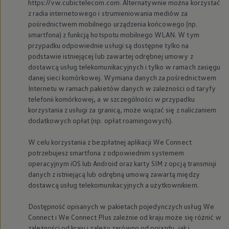
https://vw.cubictelecom.com. Alternatywnie można korzystać
z radia internetowego i strumieniowania mediów za
pośrednictwem mobilnego urządzenia końcowego (np.
smartfona) z funkcją hotspotu mobilnego WLAN. W tym
przypadku odpowiednie usługi są dostępne tylko na
podstawie istniejącej lub zawartej odrębnej umowy z
dostawcą usług telekomunikacyjnych i tylko w ramach zasięgu
danej sieci komórkowej. Wymiana danych za pośrednictwem
Internetu w ramach pakietów danych w zależności od taryfy
telefonii komórkowej, a w szczególności w przypadku
korzystania z usługi za granicą, może wiązać się z naliczaniem
dodatkowych opłat (np. opłat roamingowych).
W celu korzystania z bezpłatnej aplikacji We Connect
potrzebujesz smartfona z odpowiednim systemem
operacyjnym iOS lub Android oraz karty SIM z opcją transmisji
danych z istniejącą lub odrębną umową zawartą między
dostawcą usług telekomunikacyjnych a użytkownikiem.
Dostępność opisanych w pakietach pojedynczych usług We
Connect i We Connect Plus zależnie od kraju może się różnić w
zależności od kraju i zależy zarówno od pojazdu, jak i