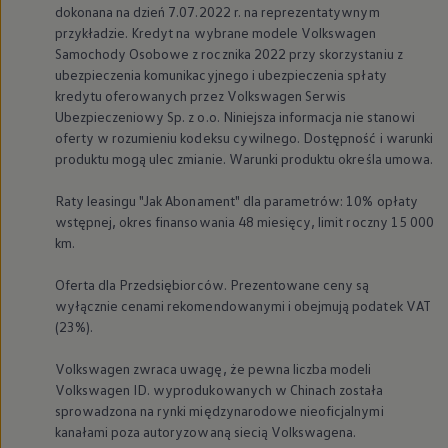
dokonana na dzień 7.07.2022 r. na reprezentatywnym
przykładzie. Kredyt na wybrane modele
Volkswagen
Samochody Osobowe z rocznika 2022 przy skorzystaniu z
ubezpieczenia komunikacyjnego i ubezpieczenia spłaty
kredytu oferowanych przez
Volkswagen
Serwis
Ubezpieczeniowy Sp. z o.o. Niniejsza informacja nie stanowi
oferty w rozumieniu kodeksu cywilnego. Dostępność i warunki
produktu mogą ulec zmianie. Warunki produktu określa umowa.
Raty leasingu "Jak Abonament" dla parametrów: 10% opłaty
wstępnej, okres finansowania 48 miesięcy, limit roczny 15 000
km.
Oferta dla Przedsiębiorców. Prezentowane ceny są
wyłącznie cenami rekomendowanymi i obejmują podatek VAT
(23%).
Volkswagen
zwraca uwagę, że pewna liczba modeli
Volkswagen
ID. wyprodukowanych w Chinach została
sprowadzona na rynki międzynarodowe nieoficjalnymi
kanałami poza autoryzowaną siecią Volkswagena.