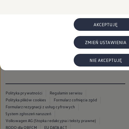
FAQ
Elektromobilność dla firm
Samochody elektryczne ID. – poznaj innowacyjną te
Baterie wysokonapięciowe aut elektrycznych –
Wyświetlacz head-up z rozszerzoną rzeczywist
AKCEPTUJĘ
System hamowania i odzyskiwanie energii
Pompa ciepła
ID. Sound – poznaj wyjątkowy dźwięk samoch
ZMIEŃ USTAWIENIA
Zrównoważony rozwój
Strategia Way to Zero
Pozyskiwanie surowców przez recykling
BlueMotion Technologies
NIE AKCEPTUJĘ
Dane o emisji CO₂
WLTP – zużycie paliwa i emisja CO₂
Recykling samochodów
Recykling baterii i akumulatorów
Oprogramowanie i łączność
ID. Software 6
Polityka prywatności
Regulamin serwisu
ID. Software i aktualizacje
Polityka plików cookies
Formularz cofnięcia zgód
Interfejs do Twojego ID.
Zakup, finansowanie i ubezpieczenia
Formularz rezygnacji z usług cyfrowych
Oferty promocyjne
System zgłoszeń naruszeń
Promocje na nowe samochody – SUV-y, modele I
Volkswagen AG (Stopka redakcyjna i teksty prawne)
Oferty nowych i używanych aut
Kredyt, leasing, najem
RODO dla OBFCM
EU DATA ACT