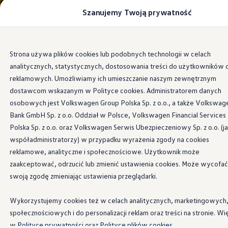
Szanujemy Twoją prywatność
Modele i konfigurator
Porównaj modele
Certyfikowane używane
Volkswagen dla biznesu
Przejdź
Przejdź do
Auta dostępne od ręki
Strona używa plików cookies lub podobnych technologii w celach
głównej
do
Cenniki
analitycznych, statystycznych, dostosowania treści do użytkowników 
zawartości
stopki
Modele elektryczne i elektromobilność
Modele elektryczne
reklamowych. Umożliwiamy ich umieszczanie naszym zewnętrznym
Modele elektryczne
dostawcom wskazanym w Polityce cookies. Administratorem danych
Stopnie ułatwiające
Samochody hybrydowe
osobowych jest Volkswagen Group Polska Sp. z o.o., a także Volkswag
Przyszłe modele i auta koncepcyjne
ID.4 GTX Xtreme
Bank GmbH Sp. z o.o. Oddział w Polsce, Volkswagen Financial Services
wsiadanie
ID.5 GTX “Xcite”
Polska Sp. z o.o. oraz Volkswagen Serwis Ubezpieczeniowy Sp. z o.o. (j
Nowy ID. Polo GTI
współadministratorzy) w przypadku wyrażenia zgody na cookies
Ładowanie i zasięg
Ładowanie samochodu elektrycznego w domu –
reklamowe, analityczne i społecznościowe. Użytkownik może
Stopnie ułatwiają nie tylko wsiadanie i wysiadanie z
Ładowanie samochodu elektrycznego w trasie – 
zaakceptować, odrzucić lub zmienić ustawienia cookies. Może wycofać
samochodu, ale także montaż i załadunek różnych
Zasięg samochodów elektrycznych
swoją zgodę zmieniając ustawienia przeglądarki.
rozwiązań do przewozu bagażu – takich jak kufer dachowy i
Sposoby płatności
Symulator zasięgu i ładowania
bagażnik na rowery – na dachu Twojego T-Crossa.
Korzyści i koszty
Wykorzystujemy cookies też w celach analitycznych, marketingowych
Koszty utrzymania
Kup teraz
społecznościowych i do personalizacji reklam oraz treści na stronie. Wi
Leasing
Najem
w
Polityce prywatności
oraz
Polityce plików cookies.