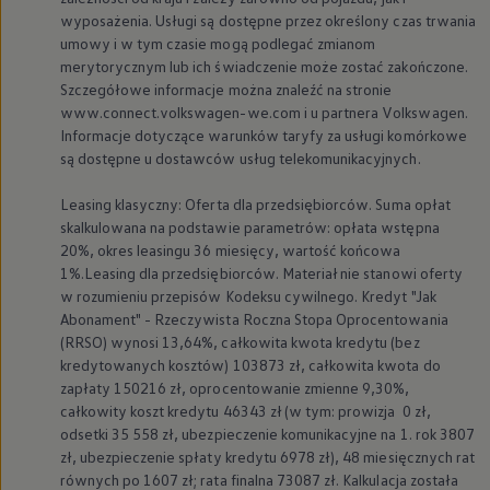
wyposażenia. Usługi są dostępne przez określony czas trwania
umowy i w tym czasie mogą podlegać zmianom
merytorycznym lub ich świadczenie może zostać zakończone.
Szczegółowe informacje można znaleźć na stronie
www.connect.volkswagen-we.com i u partnera
Volkswagen
.
Informacje dotyczące warunków taryfy za usługi komórkowe
są dostępne u dostawców usług telekomunikacyjnych.
Leasing klasyczny: Oferta dla przedsiębiorców. Suma opłat
skalkulowana na podstawie parametrów: opłata wstępna
20%, okres leasingu 36 miesięcy, wartość końcowa
1%.Leasing dla przedsiębiorców. Materiał nie stanowi oferty
w rozumieniu przepisów Kodeksu cywilnego. Kredyt "Jak
Abonament" - Rzeczywista Roczna Stopa Oprocentowania
(RRSO) wynosi 13,64%, całkowita kwota kredytu (bez
kredytowanych kosztów) 103873 zł, całkowita kwota do
zapłaty 150216 zł, oprocentowanie zmienne 9,30%,
całkowity koszt kredytu 46343 zł (w tym: prowizja 0 zł,
odsetki 35 558 zł, ubezpieczenie komunikacyjne na 1. rok 3807
zł, ubezpieczenie spłaty kredytu 6978 zł), 48 miesięcznych rat
równych po 1607 zł; rata finalna 73087 zł. Kalkulacja została