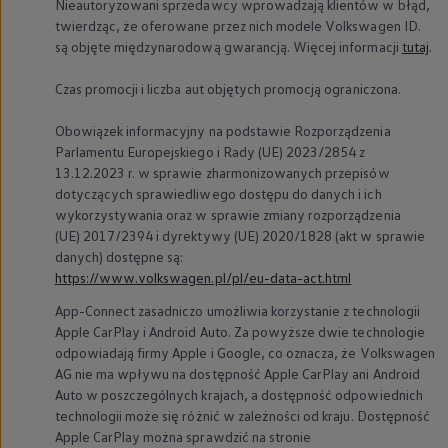
Nieautoryzowani sprzedawcy wprowadzają klientów w błąd,
twierdząc, że oferowane przez nich modele
Volkswagen
ID.
są objęte międzynarodową gwarancją. Więcej informacji
tutaj
.
Czas promocji i liczba aut objętych promocją ograniczona.
Obowiązek informacyjny na podstawie Rozporządzenia
Parlamentu Europejskiego i Rady (UE) 2023/2854 z
13.12.2023 r. w sprawie zharmonizowanych przepisów
dotyczących sprawiedliwego dostępu do danych i ich
wykorzystywania oraz w sprawie zmiany rozporządzenia
(UE) 2017/2394 i dyrektywy (UE) 2020/1828 (akt w sprawie
danych) dostępne są:
https://www.volkswagen.pl/pl/eu-data-act.html
App-Connect zasadniczo umożliwia korzystanie z technologii
Apple CarPlay i Android Auto. Za powyższe dwie technologie
odpowiadają firmy Apple i Google, co oznacza, że
Volkswagen
AG nie ma wpływu na dostępność Apple CarPlay ani Android
Auto w poszczególnych krajach, a dostępność odpowiednich
technologii może się różnić w zależności od kraju. Dostępność
Apple CarPlay można sprawdzić na stronie