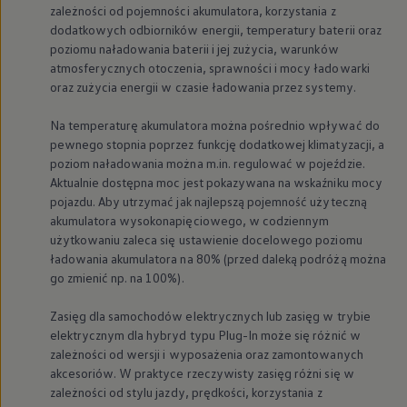
zależności od pojemności akumulatora, korzystania z
Nowy samochód krok po kroku – poradnik zaku
dodatkowych odbiorników energii, temperatury baterii oraz
Samochody ekonomiczne i ekologiczne
Technologie i bezpieczeństwo
poziomu naładowania baterii i jej zużycia, warunków
Odwiedź Volkswagen Home
atmosferycznych otoczenia, sprawności i mocy ładowarki
Warto wybrać Volkswagena
oraz zużycia energii w czasie ładowania przez systemy.
Infolinia Volkswagen
Podcast Elektrycznie Tematyczni
Na temperaturę akumulatora można pośrednio wpływać do
Umów się na Serwis
pewnego stopnia poprzez funkcję dodatkowej klimatyzacji, a
Newsletter ID.
Społeczność Volkswagena
poziom naładowania można m.in. regulować w pojeździe.
Znajdź Dealera
Aktualnie dostępna moc jest pokazywana na wskaźniku mocy
Zapisz się na jazdę próbną
pojazdu. Aby utrzymać jak najlepszą pojemność użyteczną
akumulatora wysokonapięciowego, w codziennym
użytkowaniu zaleca się ustawienie docelowego poziomu
ładowania akumulatora na 80% (przed daleką podróżą można
go zmienić np. na 100%).
Zasięg dla samochodów elektrycznych lub zasięg w trybie
elektrycznym dla hybryd typu Plug-In może się różnić w
zależności od wersji i wyposażenia oraz zamontowanych
akcesoriów. W praktyce rzeczywisty zasięg różni się w
zależności od stylu jazdy, prędkości, korzystania z