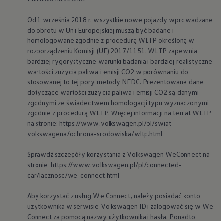
Od 1 września 2018 r. wszystkie nowe pojazdy wprowadzane
do obrotu w Unii Europejskiej muszą być badane i
homologowane zgodnie z procedurą WLTP określoną w
rozporządzeniu Komisji (UE) 2017/1151. WLTP zapewnia
bardziej rygorystyczne warunki badania i bardziej realistyczne
wartości zużycia paliwa i emisji CO2 w porównaniu do
stosowanej to tej pory metody NEDC. Prezentowane dane
dotyczące wartości zużycia paliwa i emisji CO2 są danymi
zgodnymi ze świadectwem homologacji typu wyznaczonymi
zgodnie z procedurą WLTP. Więcej informacji na temat WLTP
na stronie: https://www.volkswagen.pl/pl/swiat-
volkswagena/ochrona-srodowiska/wltp.html
Sprawdź szczegóły korzystania z
Volkswagen
WeConnect na
stronie https://www.volkswagen.pl/pl/connected-
car/lacznosc/we-connect.html
Aby korzystać z usług We Connect, należy posiadać konto
użytkownika w serwisie
Volkswagen
ID i zalogować się w We
Connect za pomocą nazwy użytkownika i hasła. Ponadto