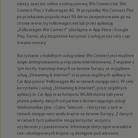
należy zawrzeć online osobną umowę We Connect lub We
Connect Plus z
Volkswagen
AG. W przypadku We Connect Plus
po przekazaniu pojazdu masz 90 dni na zarejestrowanie go na
stronie www.myvolkswagen.net lub przez aplikację
„
Volkswagen
We Connect” (dostępna w App Store i Google
Play Store), aby bezpłatnie korzystać z usług przez cały czas
trwania umowy.
Korzystanie z mobilnych usług online We Connect jest możliwe
dzięki zintegrowanemu połączeniu internetowemu. Związane z
tym koszty transmisji danych na terenie Europy za wyjątkiem
usług „Streaming & Internet” oraz poszczególnych aplikacji In-
Car App ponosi
Volkswagen
AG w ramach zasięgu sieci. W celu
korzystania z usług „Streaming & Internet”, poszczególnych
aplikacji In-Car App oraz hotspotu WLAN można nabywać
płatne pakiety danych od partnera dostarczającego usługi
telekomunikacyjne – Cubic Telecom – i korzystać z nich w
ramach zasięgu sieci wielu krajów na terenie Europy. Z danych
w ramach tych pakietów mogą korzystać wszyscy
użytkownicy i pasażerowie. Informacje dotyczące warunków
cen i obsługiwanych krajów są dostępne pod adresem