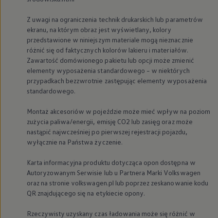
We Charge
Strefa kierowcy
Z uwagi na ograniczenia technik drukarskich lub parametrów
Elektroniczna Instrukcja Obsługi
ekranu, na którym obraz jest wyświetlany, kolory
Informacje dla klientów
przedstawione w niniejszym materiale mogą nieznacznie
Informator o pojeździe
różnić się od faktycznych kolorów lakieru i materiałów.
Gwarancje
Lampki ostrzegawcze i sygnalizacyjne
Zawartość domówionego pakietu lub opcji może zmienić
Starsze modele i generacje – archiwum oraz da
elementy wyposażenia standardowego – w niektórych
Certyfikaty
przypadkach bezzwrotnie zastępując elementy wyposażenia
Wszystkie usługi
standardowego.
Oferty serwisowe
Dla przyszłych użytkowników Volkswagena
Montaż akcesoriów w pojeździe może mieć wpływ na poziom
Dla obecnych użytkowników Volkswagena
Sezonowe usługi serwisowe
zużycia paliwa/energii, emisję CO2 lub zasięg oraz może
Korzyści autoryzowanego serwisowania
nastąpić najwcześniej po pierwszej rejestracji pojazdu,
Informacje dla warsztatów
wyłącznie na Państwa życzenie.
Świat Volkswagena
Volkswagen Magazine
Karta informacyjna produktu dotycząca opon dostępna w
Lifestyle
Autoryzowanym Serwisie lub u Partnera Marki
Volkswagen
Eksploatacja
Samochody hybrydowe
oraz na stronie volkswagen.pl lub poprzez zeskanowanie kodu
SUV-y
QR znajdującego się na etykiecie opony.
Elektromobilność
Rozwój
Rzeczywisty uzyskany czas ładowania może się różnić w
Technologia