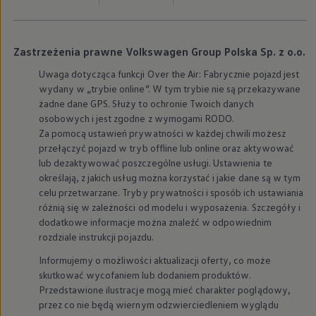
Modele sportowe
Leasing i najem dla firm
Leasing
Najem
Zastrzeżenia prawne Volkswagen Group Polska Sp. z o.o.
Finansowanie aut używanych
Finansowanie dla firm
Uwaga dotycząca funkcji Over the Air: Fabrycznie pojazd jest
Kalkulator finansowy
wydany w „trybie online”. W tym trybie nie są przekazywane
Kredyt i najem
żadne dane GPS. Służy to ochronie Twoich danych
Kredyt
osobowych i jest zgodne z wymogami RODO.
Najem
Za pomocą ustawień prywatności w każdej chwili możesz
Finansowanie aut używanych
Kalkulator finansowy
przełączyć pojazd w tryb offline lub online oraz aktywować
Ubezpieczenia i gwarancje
lub dezaktywować poszczególne usługi. Ustawienia te
Ubezpieczenia komunikacyjne
określają, z jakich usług można korzystać i jakie dane są w tym
Ubezpieczenie GAP/RTI
celu przetwarzane. Tryby prywatności i sposób ich ustawiania
Gwarancje
różnią się w zależności od modelu i wyposażenia. Szczegóły i
Zakup i finansowanie dla biznesu
dodatkowe informacje można znaleźć w odpowiednim
Leasing dla biznesu
Mała flota
rozdziale instrukcji pojazdu.
Duża flota
Informujemy o możliwości aktualizacji oferty, co może
Elektromobilność dla firm
Skonfiguruj Volkswagena
skutkować wycofaniem lub dodaniem produktów.
Poradnik kupującego
Przedstawione ilustracje mogą mieć charakter poglądowy,
Volkswagen dla biznesu
przez co nie będą wiernym odzwierciedleniem wyglądu
Serwis, akcesoria i aktualizacje