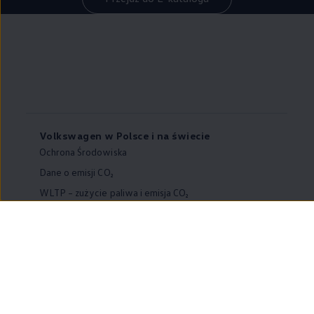
Volkswagen w Polsce i na świecie
Ochrona Środowiska
Dane o emisji CO₂
WLTP – zużycie paliwa i emisja CO₂
Zaktualizuj nawigację
Informacje dla warsztatów
Volkswagen Home
Oferty specjalne na samochody elektryczne
Skonfiguruj Volkswagena