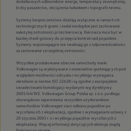
dodatkowych odbiorników energii, temperatury zewnętrznej,
liczby pasażerów, obciążenia ładunkiem i topografii terenu.
Systemy bezpieczeństwa działają wyłącznie w ramach ich
technologicznych granic i nadal niezbędne jest zachowanie
należytej ostrożności przez kierowcę. Kierowca musi być w
każdej chwili gotowy do przejęcia kontroli nad pojazdem.
Systemy wspomagające nie zwalniają go z odpowiedzialności
za zachowanie szczególnej ostrożności.
Wszystkie produkowane obecnie samochody marki
Volkswagen
są wykonywane z materiałów spełniających pod
względem możliwości odzysku i recyklingu wymagania
określone w normie ISO 22628 i są zgodne z europejskimi
świadectwami homologacji wydanymi wg dyrektywy
2005/64/WE.
Volkswagen
Group Polska sp. z o.o. podlega
obowiązkowi zapewnienia wszystkim użytkownikom
samochodów
Volkswagen
sieci odbioru pojazdów po
wycofaniu ich z eksploatacji, zgodnie z wymaganiami ustawy z
20 stycznia 2005 r. o recyklingu pojazdów wycofanych z
eksploatacji. Więcej informacji dotyczących ekologii znajdą
Państwo na stronie.