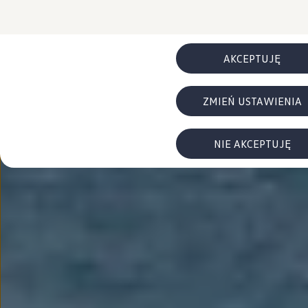
FAQ
Elektromobilność dla firm
Samochody elektryczne ID. – poznaj innowacyjną te
Baterie wysokonapięciowe aut elektrycznych –
Wyświetlacz head-up z rozszerzoną rzeczywist
AKCEPTUJĘ
System hamowania i odzyskiwanie energii
Pompa ciepła
ID. Sound – poznaj wyjątkowy dźwięk samoch
ZMIEŃ USTAWIENIA
Zrównoważony rozwój
Strategia Way to Zero
Pozyskiwanie surowców przez recykling
BlueMotion Technologies
NIE AKCEPTUJĘ
Dane o emisji CO₂
WLTP – zużycie paliwa i emisja CO₂
Recykling samochodów
Recykling baterii i akumulatorów
Oprogramowanie i łączność
ID. Software 6
ID. Software i aktualizacje
Interfejs do Twojego ID.
Zakup, finansowanie i ubezpieczenia
Oferty promocyjne
Promocje na nowe samochody – SUV-y, modele I
Oferty nowych i używanych aut
Kredyt, leasing, najem