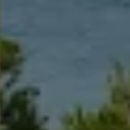
We Charge
Strefa kierowcy
Elektroniczna Instrukcja Obsługi
Informacje dla klientów
Informator o pojeździe
Gwarancje
Lampki ostrzegawcze i sygnalizacyjne
Starsze modele i generacje – archiwum oraz da
Certyfikaty
Wszystkie usługi
Oferty serwisowe
Dla przyszłych użytkowników Volkswagena
Dla obecnych użytkowników Volkswagena
Sezonowe usługi serwisowe
Korzyści autoryzowanego serwisowania
Informacje dla warsztatów
Świat Volkswagena
Volkswagen Magazine
Lifestyle
Eksploatacja
Samochody hybrydowe
SUV-y
Elektromobilność
Rozwój
Technologia