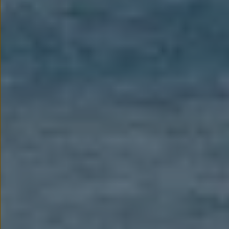
Modele sportowe
Leasing i najem dla firm
Leasing
Najem
Finansowanie aut używanych
Finansowanie dla firm
Kalkulator finansowy
Kredyt i najem
Kredyt
Najem
Finansowanie aut używanych
Kalkulator finansowy
Ubezpieczenia i gwarancje
Ubezpieczenia komunikacyjne
Ubezpieczenie GAP/RTI
Gwarancje
Zakup i finansowanie dla biznesu
Leasing dla biznesu
Mała flota
Duża flota
Elektromobilność dla firm
Skonfiguruj Volkswagena
Poradnik kupującego
Volkswagen dla biznesu
Serwis, akcesoria i aktualizacje