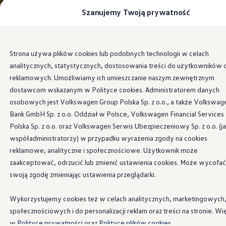
Szanujemy Twoją prywatność
Modele i konfigurator
Porównaj modele
Certyfikowane używane
Volkswagen dla biznesu
Przejdź
Przejdź do
Auta dostępne od ręki
Strona używa plików cookies lub podobnych technologii w celach
głównej
do
Cenniki
analitycznych, statystycznych, dostosowania treści do użytkowników 
zawartości
stopki
Modele elektryczne i elektromobilność
Modele elektryczne
reklamowych. Umożliwiamy ich umieszczanie naszym zewnętrznym
Modele elektryczne
dostawcom wskazanym w Polityce cookies. Administratorem danych
Samochody hybrydowe
osobowych jest Volkswagen Group Polska Sp. z o.o., a także Volkswag
Przyszłe modele i auta koncepcyjne
ID.4 GTX Xtreme
Bank GmbH Sp. z o.o. Oddział w Polsce, Volkswagen Financial Services
ID.5 GTX “Xcite”
Polska Sp. z o.o. oraz Volkswagen Serwis Ubezpieczeniowy Sp. z o.o. (j
Nowy ID. Polo GTI
współadministratorzy) w przypadku wyrażenia zgody na cookies
Ładowanie i zasięg
Ładowanie samochodu elektrycznego w domu –
reklamowe, analityczne i społecznościowe. Użytkownik może
Ładowanie samochodu elektrycznego w trasie – 
zaakceptować, odrzucić lub zmienić ustawienia cookies. Może wycofać
Zasięg samochodów elektrycznych
swoją zgodę zmieniając ustawienia przeglądarki.
Sposoby płatności
Symulator zasięgu i ładowania
Korzyści i koszty
Wykorzystujemy cookies też w celach analitycznych, marketingowych
Koszty utrzymania
społecznościowych i do personalizacji reklam oraz treści na stronie. Wi
Leasing
Najem
w
Polityce prywatności
oraz
Polityce plików cookies.