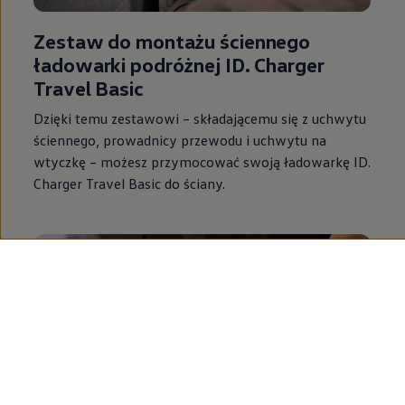
Zestaw do montażu ściennego
ładowarki podróżnej ID. Charger
Travel Basic
Dzięki temu zestawowi – składającemu się z uchwytu
ściennego, prowadnicy przewodu i uchwytu na
wtyczkę – możesz przymocować swoją ładowarkę ID.
Charger Travel Basic do ściany.