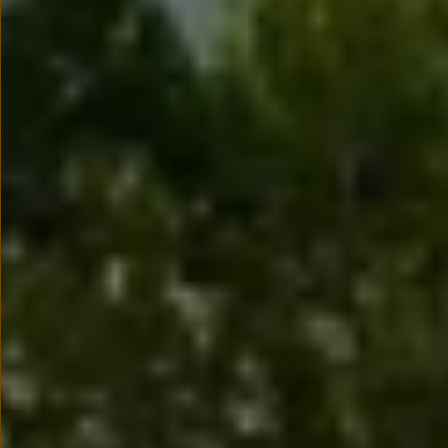
Nowy samochód krok po kroku – poradnik zaku
Samochody ekonomiczne i ekologiczne
Technologie i bezpieczeństwo
Odwiedź Volkswagen Home
Warto wybrać Volkswagena
Infolinia Volkswagen
Podcast Elektrycznie Tematyczni
Umów się na Serwis
Newsletter ID.
Społeczność Volkswagena
Znajdź Dealera
Zapisz się na jazdę próbną