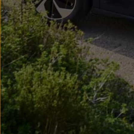
Nowy samochód krok po kroku – poradnik zaku
Samochody ekonomiczne i ekologiczne
Technologie i bezpieczeństwo
Odwiedź Volkswagen Home
Warto wybrać Volkswagena
Infolinia Volkswagen
Podcast Elektrycznie Tematyczni
Umów się na Serwis
Newsletter ID.
Społeczność Volkswagena
Znajdź Dealera
Zapisz się na jazdę próbną