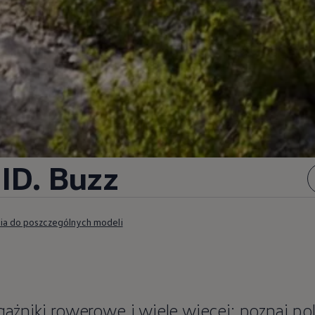
ID. Buzz
ia do poszczególnych modeli
agażniki rowerowe i wiele więcej: poznaj po