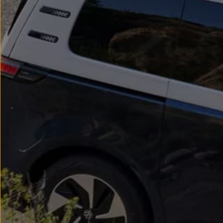
We Charge
Strefa kierowcy
Elektroniczna Instrukcja Obsługi
Informacje dla klientów
Informator o pojeździe
Gwarancje
Lampki ostrzegawcze i sygnalizacyjne
Starsze modele i generacje – archiwum oraz da
Certyfikaty
Wszystkie usługi
Oferty serwisowe
Dla przyszłych użytkowników Volkswagena
Dla obecnych użytkowników Volkswagena
Sezonowe usługi serwisowe
Korzyści autoryzowanego serwisowania
Informacje dla warsztatów
Świat Volkswagena
Volkswagen Magazine
Lifestyle
Eksploatacja
Samochody hybrydowe
SUV-y
Elektromobilność
Rozwój
Technologia