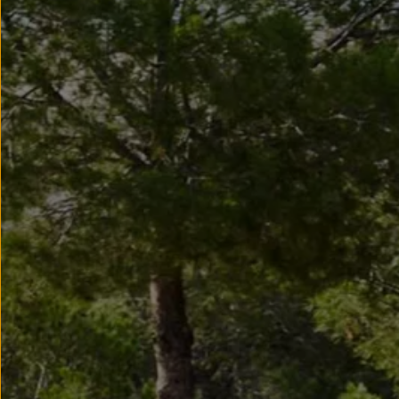
Modele sportowe
Leasing i najem dla firm
Leasing
Najem
Finansowanie aut używanych
Finansowanie dla firm
Kalkulator finansowy
Kredyt i najem
Kredyt
Najem
Finansowanie aut używanych
Kalkulator finansowy
Ubezpieczenia i gwarancje
Ubezpieczenia komunikacyjne
Ubezpieczenie GAP/RTI
Gwarancje
Zakup i finansowanie dla biznesu
Leasing dla biznesu
Mała flota
Duża flota
Elektromobilność dla firm
Skonfiguruj Volkswagena
Poradnik kupującego
Volkswagen dla biznesu
Serwis, akcesoria i aktualizacje