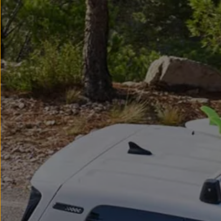
myVolkswagen
Serwis i części
Przegląd okresowy
Naprawy i przeglądy
Olej silnikowy i płyny eksploatacyjne
Koła i opony
Pomoc w razie wypadku i awarii
Serwis i części na raty
Pakiet przeglądów dla Twojego Volkswagena
Badanie satysfakcji klienta – oceń nasz serwis i
Ubezpieczenie opon
Akcesoria
Sklep online akcesoriów
Koła zimowe
Personalizacja
Urządzenia ładujące
Ochrona i pielęgnacja
Akcesoria do poszczególnych modeli
Rozwiązania transportowe i bagażowe
Elektronika i rozrywka
Usługi cyfrowe
Aktualizacje oprogramowania, map i radia
Aplikacje Volkswagen, logowanie i sklep
Znajdź usługi dla swojego modelu
Połączenie telefonu komórkowego z pojazdem