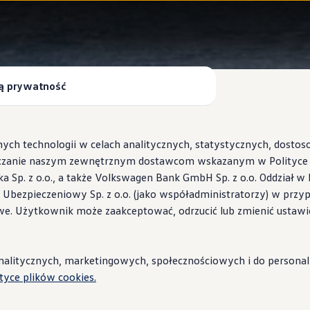
ą prywatność
ych technologii w celach analitycznych, statystycznych, dosto
czanie naszym zewnętrznym dostawcom wskazanym w Polityce c
Sp. z o.o., a także Volkswagen Bank GmbH Sp. z o.o. Oddział w 
s Ubezpieczeniowy Sp. z o.o. (jako współadministratorzy) w prz
 Wallbox ID.Charger
we. Użytkownik może zaakceptować, odrzucić lub zmienić ustawi
stacje i porady
litycznych, marketingowych, społecznościowych i do personaliza
ityce plików cookies.