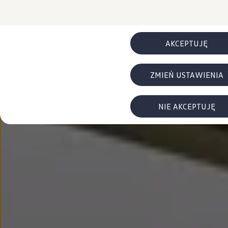
FAQ
Elektromobilność dla firm
Samochody elektryczne ID. – poznaj innowacyjną te
Baterie wysokonapięciowe aut elektrycznych –
Wyświetlacz head-up z rozszerzoną rzeczywist
AKCEPTUJĘ
System hamowania i odzyskiwanie energii
Pompa ciepła
ID. Sound – poznaj wyjątkowy dźwięk samoch
ZMIEŃ USTAWIENIA
Zrównoważony rozwój
Strategia Way to Zero
Pozyskiwanie surowców przez recykling
BlueMotion Technologies
NIE AKCEPTUJĘ
Dane o emisji CO₂
WLTP – zużycie paliwa i emisja CO₂
Recykling samochodów
Recykling baterii i akumulatorów
Oprogramowanie i łączność
ID. Software 6
ID. Software i aktualizacje
Interfejs do Twojego ID.
Zakup, finansowanie i ubezpieczenia
Oferty promocyjne
Promocje na nowe samochody – SUV-y, modele I
Oferty nowych i używanych aut
Kredyt, leasing, najem