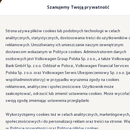
Szanujemy Twoją prywatność
Modele i konfigurator
Porównaj modele
Certyfikowane używane
Volkswagen dla biznesu
Przejdź
Przejdź do
Auta dostępne od ręki
Strona używa plików cookies lub podobnych technologii w celach
głównej
do
Cenniki
analitycznych, statystycznych, dostosowania treści do użytkowników 
zawartości
stopki
Modele elektryczne i elektromobilność
Modele elektryczne
reklamowych. Umożliwiamy ich umieszczanie naszym zewnętrznym
Modele elektryczne
dostawcom wskazanym w Polityce cookies. Administratorem danych
Samochody hybrydowe
osobowych jest Volkswagen Group Polska Sp. z o.o., a także Volkswag
Przyszłe modele i auta koncepcyjne
ID.4 GTX Xtreme
Bank GmbH Sp. z o.o. Oddział w Polsce, Volkswagen Financial Services
ID.5 GTX “Xcite”
Polska Sp. z o.o. oraz Volkswagen Serwis Ubezpieczeniowy Sp. z o.o. (j
Nowy ID. Polo GTI
współadministratorzy) w przypadku wyrażenia zgody na cookies
Ładowanie i zasięg
Ładowanie samochodu elektrycznego w domu –
reklamowe, analityczne i społecznościowe. Użytkownik może
Ładowanie samochodu elektrycznego w trasie – 
zaakceptować, odrzucić lub zmienić ustawienia cookies. Może wycofać
Zasięg samochodów elektrycznych
swoją zgodę zmieniając ustawienia przeglądarki.
Sposoby płatności
Symulator zasięgu i ładowania
Korzyści i koszty
Wykorzystujemy cookies też w celach analitycznych, marketingowych
Koszty utrzymania
społecznościowych i do personalizacji reklam oraz treści na stronie. Wi
Leasing
Najem
w
Polityce prywatności
oraz
Polityce plików cookies.