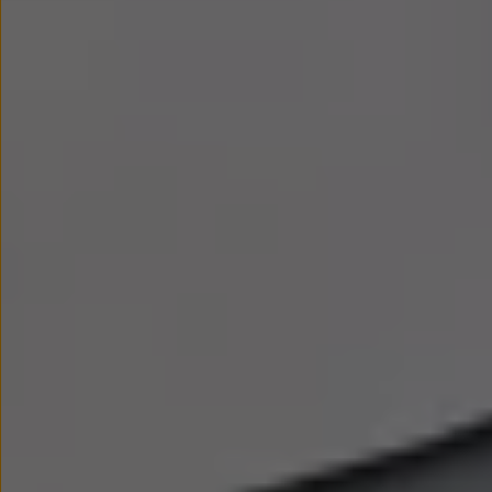
myVolkswagen
Serwis i części
Przegląd okresowy
Naprawy i przeglądy
Olej silnikowy i płyny eksploatacyjne
Koła i opony
Pomoc w razie wypadku i awarii
Serwis i części na raty
Pakiet przeglądów dla Twojego Volkswagena
Badanie satysfakcji klienta – oceń nasz serwis i
Ubezpieczenie opon
Akcesoria
Sklep online akcesoriów
Koła zimowe
Personalizacja
Urządzenia ładujące
Ochrona i pielęgnacja
Akcesoria do poszczególnych modeli
Rozwiązania transportowe i bagażowe
Elektronika i rozrywka
Usługi cyfrowe
Aktualizacje oprogramowania, map i radia
Aplikacje Volkswagen, logowanie i sklep
Znajdź usługi dla swojego modelu
Połączenie telefonu komórkowego z pojazdem