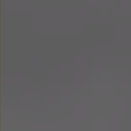
Modele sportowe
Leasing i najem dla firm
Leasing
Najem
Finansowanie aut używanych
Finansowanie dla firm
Kalkulator finansowy
Kredyt i najem
Kredyt
Najem
Finansowanie aut używanych
Kalkulator finansowy
Ubezpieczenia i gwarancje
Ubezpieczenia komunikacyjne
Ubezpieczenie GAP/RTI
Gwarancje
Zakup i finansowanie dla biznesu
Leasing dla biznesu
Mała flota
Duża flota
Elektromobilność dla firm
Skonfiguruj Volkswagena
Poradnik kupującego
Volkswagen dla biznesu
Serwis, akcesoria i aktualizacje