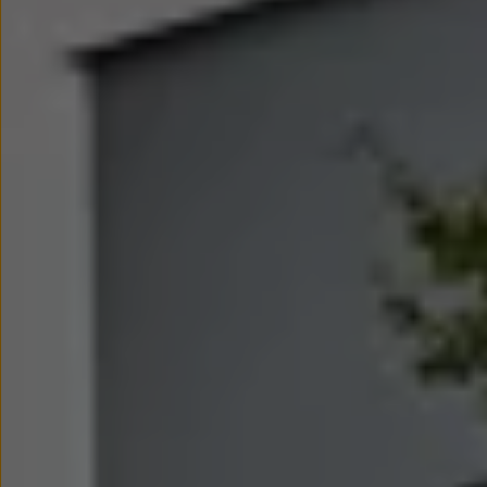
We Charge
Strefa kierowcy
Elektroniczna Instrukcja Obsługi
Informacje dla klientów
Informator o pojeździe
Gwarancje
Lampki ostrzegawcze i sygnalizacyjne
Starsze modele i generacje – archiwum oraz da
Certyfikaty
Wszystkie usługi
Oferty serwisowe
Dla przyszłych użytkowników Volkswagena
Dla obecnych użytkowników Volkswagena
Sezonowe usługi serwisowe
Korzyści autoryzowanego serwisowania
Informacje dla warsztatów
Świat Volkswagena
Volkswagen Magazine
Lifestyle
Eksploatacja
Samochody hybrydowe
SUV-y
Elektromobilność
Rozwój
Technologia