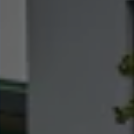
Nowy samochód krok po kroku – poradnik zaku
Samochody ekonomiczne i ekologiczne
Technologie i bezpieczeństwo
Odwiedź Volkswagen Home
Warto wybrać Volkswagena
Infolinia Volkswagen
Podcast Elektrycznie Tematyczni
Umów się na Serwis
Newsletter ID.
Społeczność Volkswagena
Znajdź Dealera
Zapisz się na jazdę próbną