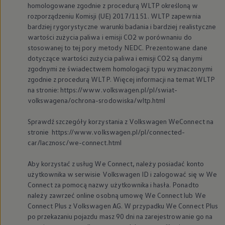
homologowane zgodnie z procedurą WLTP określoną w
rozporządzeniu Komisji (UE) 2017/1151. WLTP zapewnia
bardziej rygorystyczne warunki badania i bardziej realistyczne
wartości zużycia paliwa i emisji CO2 w porównaniu do
stosowanej to tej pory metody NEDC. Prezentowane dane
dotyczące wartości zużycia paliwa i emisji CO2 są danymi
zgodnymi ze świadectwem homologacji typu wyznaczonymi
zgodnie z procedurą WLTP. Więcej informacji na temat WLTP
na stronie: https://www.volkswagen.pl/pl/swiat-
volkswagena/ochrona-srodowiska/wltp.html
Sprawdź szczegóły korzystania z
Volkswagen
WeConnect na
stronie https://www.volkswagen.pl/pl/connected-
car/lacznosc/we-connect.html
Aby korzystać z usług We Connect, należy posiadać konto
użytkownika w serwisie
Volkswagen
ID i zalogować się w We
Connect za pomocą nazwy użytkownika i hasła. Ponadto
należy zawrzeć online osobną umowę We Connect lub We
Connect Plus z
Volkswagen
AG. W przypadku We Connect Plus
po przekazaniu pojazdu masz 90 dni na zarejestrowanie go na