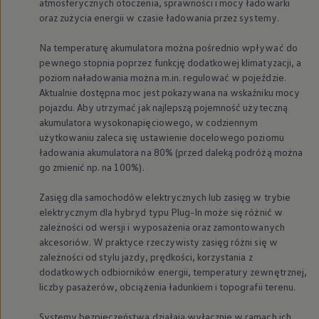
atmosferycznych otoczenia, sprawności i mocy ładowarki
oraz zużycia energii w czasie ładowania przez systemy.
Na temperaturę akumulatora można pośrednio wpływać do
pewnego stopnia poprzez funkcję dodatkowej klimatyzacji, a
poziom naładowania można m.in. regulować w pojeździe.
Aktualnie dostępna moc jest pokazywana na wskaźniku mocy
pojazdu. Aby utrzymać jak najlepszą pojemność użyteczną
akumulatora wysokonapięciowego, w codziennym
użytkowaniu zaleca się ustawienie docelowego poziomu
ładowania akumulatora na 80% (przed daleką podróżą można
go zmienić np. na 100%).
Zasięg dla samochodów elektrycznych lub zasięg w trybie
elektrycznym dla hybryd typu Plug-In może się różnić w
zależności od wersji i wyposażenia oraz zamontowanych
akcesoriów. W praktyce rzeczywisty zasięg różni się w
zależności od stylu jazdy, prędkości, korzystania z
dodatkowych odbiorników energii, temperatury zewnętrznej,
liczby pasażerów, obciążenia ładunkiem i topografii terenu.
Systemy bezpieczeństwa działają wyłącznie w ramach ich