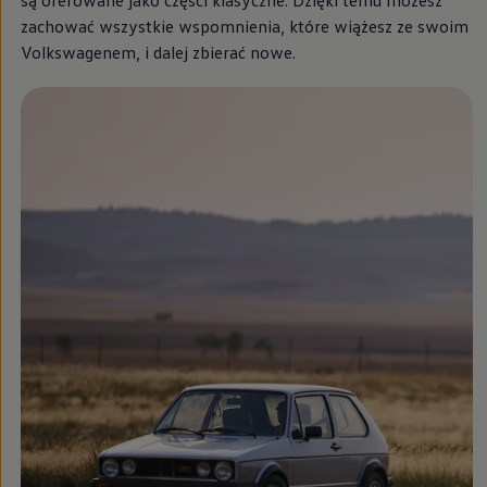
są oferowane jako części klasyczne. Dzięki temu możesz
Modele sportowe
zachować wszystkie wspomnienia, które wiążesz ze swoim
Leasing i najem dla firm
Leasing
Volkswagenem, i dalej zbierać nowe.
Najem
Finansowanie aut używanych
Finansowanie dla firm
Kalkulator finansowy
Kredyt i najem
Kredyt
Najem
Finansowanie aut używanych
Kalkulator finansowy
Ubezpieczenia i gwarancje
Ubezpieczenia komunikacyjne
Ubezpieczenie GAP/RTI
Gwarancje
Zakup i finansowanie dla biznesu
Leasing dla biznesu
Mała flota
Duża flota
Elektromobilność dla firm
Skonfiguruj Volkswagena
Poradnik kupującego
Volkswagen dla biznesu
Serwis, akcesoria i aktualizacje