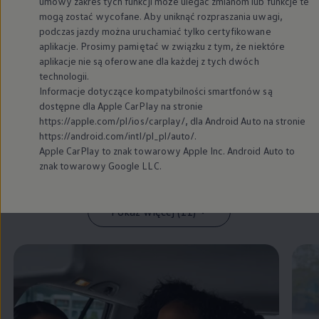
umowy zakres tych funkcji może ulegać zmianom lub funkcje te
mogą zostać wycofane. Aby uniknąć rozpraszania uwagi,
podczas jazdy można uruchamiać tylko certyfikowane
aplikacje. Prosimy pamiętać w związku z tym, że niektóre
Wersje wyposażenia i
edycje
aplikacje nie są oferowane dla każdej z tych dwóch
specjalne
technologii.
Informacje dotyczące kompatybilności smartfonów są
dostępne dla Apple CarPlay na stronie
Golf Basic
https://apple.com/pl/ios/carplay/, dla Android Auto na stronie
Golf Trendline
https://android.com/intl/pl_pl/auto/.
Golf Comfortline
Apple CarPlay to znak towarowy Apple Inc. Android Auto to
znak towarowy Google LLC.
Golf Highline
Pokaż więcej (11)
Zamknij widok pełnoekranowy