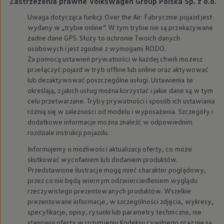
Zastrzeżenia prawne Volkswagen Group Polska Sp. z o.o.
Uwaga dotycząca funkcji Over the Air: Fabrycznie pojazd jest
wydany w „trybie online”. W tym trybie nie są przekazywane
żadne dane GPS. Służy to ochronie Twoich danych
osobowych i jest zgodne z wymogami RODO.
Za pomocą ustawień prywatności w każdej chwili możesz
przełączyć pojazd w tryb offline lub online oraz aktywować
lub dezaktywować poszczególne usługi. Ustawienia te
określają, z jakich usług można korzystać i jakie dane są w tym
celu przetwarzane. Tryby prywatności i sposób ich ustawiania
różnią się w zależności od modelu i wyposażenia. Szczegóły i
dodatkowe informacje można znaleźć w odpowiednim
rozdziale instrukcji pojazdu.
Informujemy o możliwości aktualizacji oferty, co może
skutkować wycofaniem lub dodaniem produktów.
Przedstawione ilustracje mogą mieć charakter poglądowy,
przez co nie będą wiernym odzwierciedleniem wyglądu
rzeczywistego prezentowanych produktów. Wszelkie
prezentowane informacje, w szczególności zdjęcia, wykresy,
specyfikacje, opisy, rysunki lub parametry techniczne, nie
stanowią oferty w rozumieniu Kodeksu cywilnego oraz nie są