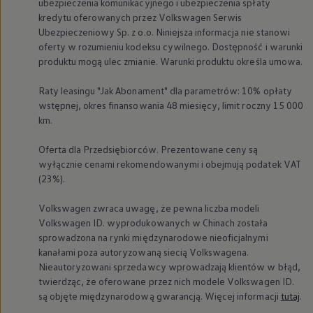
ubezpieczenia komunikacyjnego i ubezpieczenia spłaty
kredytu oferowanych przez
Volkswagen
Serwis
Ubezpieczeniowy Sp. z o.o. Niniejsza informacja nie stanowi
oferty w rozumieniu kodeksu cywilnego. Dostępność i warunki
produktu mogą ulec zmianie. Warunki produktu określa umowa.
Raty leasingu "Jak Abonament" dla parametrów: 10% opłaty
wstępnej, okres finansowania 48 miesięcy, limit roczny 15 000
km.
Oferta dla Przedsiębiorców. Prezentowane ceny są
wyłącznie cenami rekomendowanymi i obejmują podatek VAT
(23%).
Volkswagen
zwraca uwagę, że pewna liczba modeli
Volkswagen
ID. wyprodukowanych w Chinach została
sprowadzona na rynki międzynarodowe nieoficjalnymi
kanałami poza autoryzowaną siecią Volkswagena.
Nieautoryzowani sprzedawcy wprowadzają klientów w błąd,
twierdząc, że oferowane przez nich modele
Volkswagen
ID.
są objęte międzynarodową gwarancją. Więcej informacji
tutaj
.