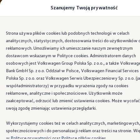
Szanujemy Twoją prywatność
Modele i konfigurator
Porównaj modele
Certyfikowane używane
Volkswagen dla biznesu
Przejdź
Przejdź do
Auta dostępne od ręki
Strona używa plików cookies lub podobnych technologii w celach
głównej
do
Cenniki
analitycznych, statystycznych, dostosowania treści do użytkowników 
zawartości
stopki
Information
Modele elektryczne i elektromobilność
Modele elektryczne
reklamowych. Umożliwiamy ich umieszczanie naszym zewnętrznym
Modele elektryczne
dostawcom wskazanym w Polityce cookies. Administratorem danych
Samochody hybrydowe
osobowych jest Volkswagen Group Polska Sp. z o.o., a także Volkswag
Przyszłe modele i auta koncepcyjne
Oryginalne klasyczne
ID.4 GTX Xtreme
Bank GmbH Sp. z o.o. Oddział w Polsce, Volkswagen Financial Services
ID.5 GTX “Xcite”
Polska Sp. z o.o. oraz Volkswagen Serwis Ubezpieczeniowy Sp. z o.o. (j
Nowy ID. Polo GTI
części
Volkswagen
– do
współadministratorzy) w przypadku wyrażenia zgody na cookies
Ładowanie i zasięg
Ładowanie samochodu elektrycznego w domu –
reklamowe, analityczne i społecznościowe. Użytkownik może
Twojego klasycznego
Ładowanie samochodu elektrycznego w trasie – 
zaakceptować, odrzucić lub zmienić ustawienia cookies. Może wycofać
Zasięg samochodów elektrycznych
swoją zgodę zmieniając ustawienia przeglądarki.
Sposoby płatności
samochodu
Symulator zasięgu i ładowania
Korzyści i koszty
Wykorzystujemy cookies też w celach analitycznych, marketingowych
Koszty utrzymania
społecznościowych i do personalizacji reklam oraz treści na stronie. Wi
Leasing
Co to są klasyczne części?
Najem
w
Polityce prywatności
oraz
Polityce plików cookies.