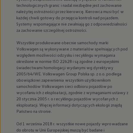
technologicznych granic i nadal niezbędne jest zachowanie
należytej ostrożności przez kierowcę. Kierowca musi być w
każdej chwili gotowy do przejęcia kontroli nad pojazdem.
Systemy wspomagające nie zwalniają go z odpowiedzialności
za zachowanie szczególnej ostrożności.
Wszystkie produkowane obecnie samochody marki
Volkswagen
są wykonywane z materiałów spełniających pod
względem możliwości odzysku i recyklingu wymagania
określone w normie ISO 22628 i są zgodne z europejskimi
świadectwami homologacji wydanymi wg dyrektywy
2005/64/WE.
Volkswagen
Group Polska sp. z o.o. podlega
obowiązkowi zapewnienia wszystkim użytkownikom
samochodów
Volkswagen
sieci odbioru pojazdów po
wycofaniu ich z eksploatacji, zgodnie z wymaganiami ustawy z
20 stycznia 2005 r. o recyklingu pojazdów wycofanych z
eksploatacji. Więcej informacji dotyczących ekologii znajdą
Państwo na stronie.
Od 1 września 2018 r. wszystkie nowe pojazdy wprowadzane
do obrotu w Unii Europejskiej muszą być badane i