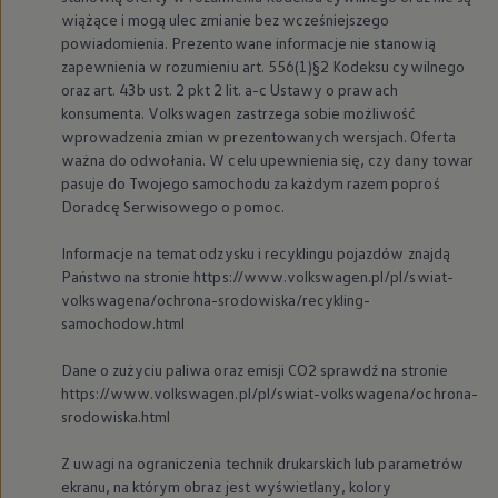
wiążące i mogą ulec zmianie bez wcześniejszego
powiadomienia. Prezentowane informacje nie stanowią
zapewnienia w rozumieniu art. 556(1)§2 Kodeksu cywilnego
oraz art. 43b ust. 2 pkt 2 lit. a-c Ustawy o prawach
konsumenta.
Volkswagen
zastrzega sobie możliwość
wprowadzenia zmian w prezentowanych wersjach. Oferta
ważna do odwołania. W celu upewnienia się, czy dany towar
pasuje do Twojego samochodu za każdym razem poproś
Doradcę Serwisowego o pomoc.
Informacje na temat odzysku i recyklingu pojazdów znajdą
Państwo na stronie https://www.volkswagen.pl/pl/swiat-
volkswagena/ochrona-srodowiska/recykling-
samochodow.html
Dane o zużyciu paliwa oraz emisji CO2 sprawdź na stronie
https://www.volkswagen.pl/pl/swiat-volkswagena/ochrona-
srodowiska.html
Z uwagi na ograniczenia technik drukarskich lub parametrów
ekranu, na którym obraz jest wyświetlany, kolory