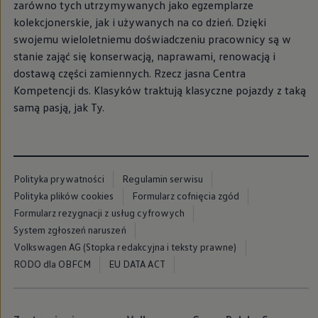
zarówno tych utrzymywanych jako egzemplarze
Nowy samochód krok po kroku – poradnik zaku
kolekcjonerskie, jak i używanych na co dzień. Dzięki
Samochody ekonomiczne i ekologiczne
Technologie i bezpieczeństwo
swojemu wieloletniemu doświadczeniu pracownicy są w
Odwiedź Volkswagen Home
stanie zająć się konserwacją, naprawami, renowacją i
Warto wybrać Volkswagena
dostawą części zamiennych. Rzecz jasna Centra
Infolinia Volkswagen
Podcast Elektrycznie Tematyczni
Kompetencji ds. Klasyków traktują klasyczne pojazdy z taką
Umów się na Serwis
samą pasją, jak Ty.
Newsletter ID.
Społeczność Volkswagena
Znajdź Dealera
Zapisz się na jazdę próbną
Polityka prywatności
Regulamin serwisu
Polityka plików cookies
Formularz cofnięcia zgód
Formularz rezygnacji z usług cyfrowych
System zgłoszeń naruszeń
Volkswagen AG (Stopka redakcyjna i teksty prawne)
RODO dla OBFCM
EU DATA ACT