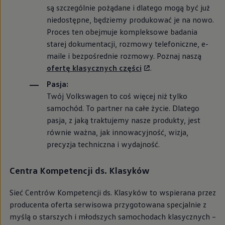
We Charge
są szczególnie pożądane i dlatego mogą być już
Strefa kierowcy
niedostępne, będziemy produkować je na nowo.
Elektroniczna Instrukcja Obsługi
Proces ten obejmuje kompleksowe badania
Informacje dla klientów
Informator o pojeździe
starej dokumentacji, rozmowy telefoniczne, e-
Gwarancje
maile i bezpośrednie rozmowy. Poznaj naszą
Lampki ostrzegawcze i sygnalizacyjne
ofertę klasycznych części
.
Starsze modele i generacje – archiwum oraz da
Certyfikaty
Pasja:
Wszystkie usługi
Twój
Volkswagen
to coś więcej niż tylko
Oferty serwisowe
Dla przyszłych użytkowników Volkswagena
samochód. To partner na całe życie. Dlatego
Dla obecnych użytkowników Volkswagena
pasja, z jaką traktujemy nasze produkty, jest
Sezonowe usługi serwisowe
równie ważna, jak innowacyjność, wizja,
Korzyści autoryzowanego serwisowania
Informacje dla warsztatów
precyzja techniczna i wydajność.
Świat Volkswagena
Volkswagen Magazine
Centra Kompetencji ds. Klasyków
Lifestyle
Eksploatacja
Samochody hybrydowe
Sieć Centrów Kompetencji ds. Klasyków to wspierana przez
SUV-y
producenta oferta serwisowa przygotowana specjalnie z
Elektromobilność
Rozwój
myślą o starszych i młodszych samochodach klasycznych –
Technologia