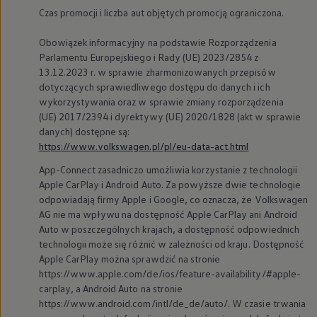
Czas promocji i liczba aut objętych promocją ograniczona.
Golf 4
Obowiązek informacyjny na podstawie Rozporządzenia
Parlamentu Europejskiego i Rady (UE) 2023/2854 z
13.12.2023 r. w sprawie zharmonizowanych przepisów
Umów wizytę
dotyczących sprawiedliwego dostępu do danych i ich
wykorzystywania oraz w sprawie zmiany rozporządzenia
(UE) 2017/2394 i dyrektywy (UE) 2020/1828 (akt w sprawie
Strona Główna
Serwis, akcesoria i aktualizacje
Strefa kierowcy
danych) dostępne są:
Starsze modele i generacje – archiwum oraz dane techniczne
https://www.volkswagen.pl/pl/eu-data-act.html
Samochody kompaktowe
Golf 4
App-Connect zasadniczo umożliwia korzystanie z technologii
Apple CarPlay i Android Auto. Za powyższe dwie technologie
odpowiadają firmy Apple i Google, co oznacza, że
Volkswagen
Golf 4 typ 1J (1997–2004) jest
AG nie ma wpływu na dostępność Apple CarPlay ani Android
dostępny w wielu wersjach
Auto w poszczególnych krajach, a dostępność odpowiednich
wykończenia i edycjach specjalnych, z
technologii może się różnić w zależności od kraju. Dostępność
różnymi wariantami wyposażenia
Apple CarPlay można sprawdzić na stronie
https://www.apple.com/de/ios/feature-availability/#apple-
technicznego oraz detalami w
carplay, a Android Auto na stronie
wyglądzie.
https://www.android.com/intl/de_de/auto/. W czasie trwania