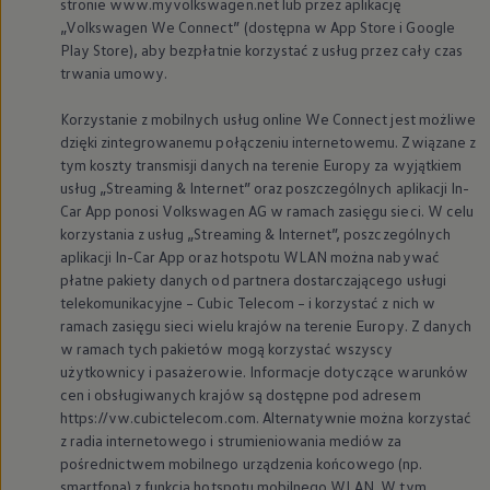
stronie www.myvolkswagen.net lub przez aplikację
„
Volkswagen
We Connect” (dostępna w App Store i Google
Play Store), aby bezpłatnie korzystać z usług przez cały czas
trwania umowy.
Korzystanie z mobilnych usług online We Connect jest możliwe
dzięki zintegrowanemu połączeniu internetowemu. Związane z
tym koszty transmisji danych na terenie Europy za wyjątkiem
usług „Streaming & Internet” oraz poszczególnych aplikacji In-
Car App ponosi
Volkswagen
AG w ramach zasięgu sieci. W celu
korzystania z usług „Streaming & Internet”, poszczególnych
aplikacji In-Car App oraz hotspotu WLAN można nabywać
płatne pakiety danych od partnera dostarczającego usługi
telekomunikacyjne – Cubic Telecom – i korzystać z nich w
ramach zasięgu sieci wielu krajów na terenie Europy. Z danych
w ramach tych pakietów mogą korzystać wszyscy
użytkownicy i pasażerowie. Informacje dotyczące warunków
cen i obsługiwanych krajów są dostępne pod adresem
https://vw.cubictelecom.com. Alternatywnie można korzystać
z radia internetowego i strumieniowania mediów za
pośrednictwem mobilnego urządzenia końcowego (np.
smartfona) z funkcją hotspotu mobilnego WLAN. W tym