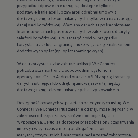
przypadku odpowiednie usługi są dostępne tylko na
podstawie istniejącej lub zawartej odrębnej umowy z
dostawcą usług telekomunikacyjnych i tylko w ramach zasięgu
danej sieci komórkowej. Wymiana danych za pośrednictwem
Internetu w ramach pakietów danych w zależności od taryfy
telefonii komórkowej, a w szczególności w przypadku
korzystania z usługi za granicą, może wiązać się z naliczaniem
dodatkowych opłat (np. opłat roamingowych).
W celu korzystania z bezpłatnej aplikacji We Connect
potrzebujesz smartfona z odpowiednim systemem
operacyjnym iOS lub Android oraz karty SIM z opcją transmisji
danych z istniejącą lub odrębną umową zawartą między
dostawcą usług telekomunikacyjnych a użytkownikiem.
Dostępność opisanych w pakietach pojedynczych usług We
Connect i We Connect Plus zależnie od kraju może się różnić w
zależności od kraju i zależy zarówno od pojazdu, jak i
wyposażenia. Usługi są dostępne przez określony czas trwania
umowy i w tym czasie mogą podlegać zmianom
merytorycznym lub ich świadczenie może zostać zakończone.