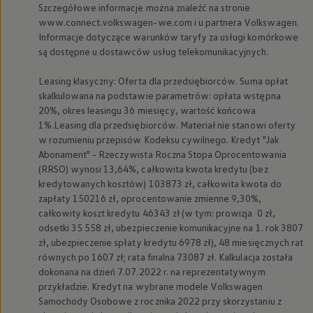
Szczegółowe informacje można znaleźć na stronie
www.connect.volkswagen-we.com i u partnera
Volkswagen
.
Informacje dotyczące warunków taryfy za usługi komórkowe
są dostępne u dostawców usług telekomunikacyjnych.
Leasing klasyczny: Oferta dla przedsiębiorców. Suma opłat
skalkulowana na podstawie parametrów: opłata wstępna
20%, okres leasingu 36 miesięcy, wartość końcowa
1%.Leasing dla przedsiębiorców. Materiał nie stanowi oferty
w rozumieniu przepisów Kodeksu cywilnego. Kredyt "Jak
Abonament" - Rzeczywista Roczna Stopa Oprocentowania
(RRSO) wynosi 13,64%, całkowita kwota kredytu (bez
kredytowanych kosztów) 103873 zł, całkowita kwota do
zapłaty 150216 zł, oprocentowanie zmienne 9,30%,
całkowity koszt kredytu 46343 zł (w tym: prowizja 0 zł,
odsetki 35 558 zł, ubezpieczenie komunikacyjne na 1. rok 3807
zł, ubezpieczenie spłaty kredytu 6978 zł), 48 miesięcznych rat
równych po 1607 zł; rata finalna 73087 zł. Kalkulacja została
dokonana na dzień 7.07.2022 r. na reprezentatywnym
przykładzie. Kredyt na wybrane modele
Volkswagen
Samochody Osobowe z rocznika 2022 przy skorzystaniu z