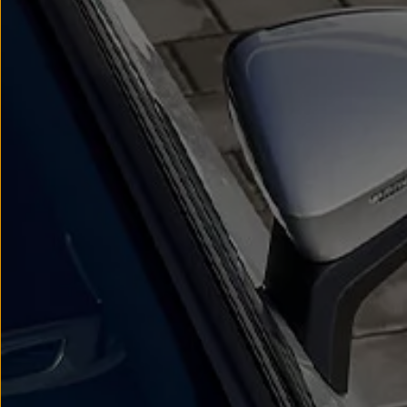
Modele sportowe
Leasing i najem dla firm
Leasing
Najem
Finansowanie aut używanych
Finansowanie dla firm
Kalkulator finansowy
Kredyt i najem
Kredyt
Najem
Finansowanie aut używanych
Kalkulator finansowy
Ubezpieczenia i gwarancje
Ubezpieczenia komunikacyjne
Ubezpieczenie GAP/RTI
Gwarancje
Zakup i finansowanie dla biznesu
Leasing dla biznesu
Mała flota
Duża flota
Elektromobilność dla firm
Skonfiguruj Volkswagena
Poradnik kupującego
Volkswagen dla biznesu
Serwis, akcesoria i aktualizacje