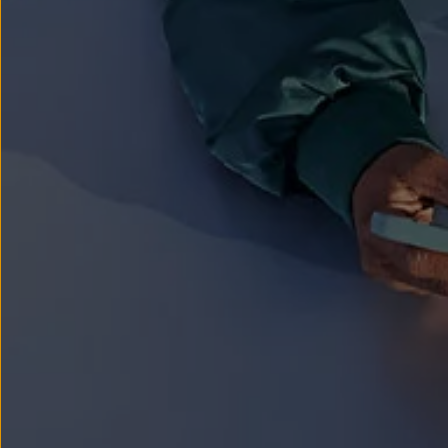
We Charge
Strefa kierowcy
Elektroniczna Instrukcja Obsługi
Informacje dla klientów
Informator o pojeździe
Gwarancje
Lampki ostrzegawcze i sygnalizacyjne
Starsze modele i generacje – archiwum oraz da
Certyfikaty
Wszystkie usługi
Oferty serwisowe
Dla przyszłych użytkowników Volkswagena
Dla obecnych użytkowników Volkswagena
Sezonowe usługi serwisowe
Korzyści autoryzowanego serwisowania
Informacje dla warsztatów
Świat Volkswagena
Volkswagen Magazine
Lifestyle
Eksploatacja
Samochody hybrydowe
SUV-y
Elektromobilność
Rozwój
Technologia