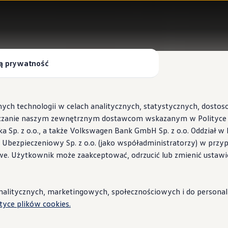
ą prywatność
ych technologii w celach analitycznych, statystycznych, dosto
czanie naszym zewnętrznym dostawcom wskazanym w Polityce c
Sp. z o.o., a także Volkswagen Bank GmbH Sp. z o.o. Oddział w 
s Ubezpieczeniowy Sp. z o.o. (jako współadministratorzy) w prz
 Wallbox ID.Charger
we. Użytkownik może zaakceptować, odrzucić lub zmienić ustawi
stacje i porady
litycznych, marketingowych, społecznościowych i do personaliza
ityce plików cookies.