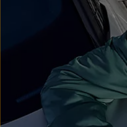
myVolkswagen
Serwis i części
Przegląd okresowy
Naprawy i przeglądy
Olej silnikowy i płyny eksploatacyjne
Koła i opony
Pomoc w razie wypadku i awarii
Serwis i części na raty
Pakiet przeglądów dla Twojego Volkswagena
Badanie satysfakcji klienta – oceń nasz serwis i
Ubezpieczenie opon
Akcesoria
Sklep online akcesoriów
Koła zimowe
Personalizacja
Urządzenia ładujące
Ochrona i pielęgnacja
Akcesoria do poszczególnych modeli
Rozwiązania transportowe i bagażowe
Elektronika i rozrywka
Usługi cyfrowe
Aktualizacje oprogramowania, map i radia
Aplikacje Volkswagen, logowanie i sklep
Znajdź usługi dla swojego modelu
Połączenie telefonu komórkowego z pojazdem