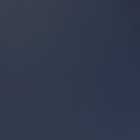
Nowy samochód krok po kroku – poradnik zaku
Samochody ekonomiczne i ekologiczne
Technologie i bezpieczeństwo
Odwiedź Volkswagen Home
Warto wybrać Volkswagena
Infolinia Volkswagen
Podcast Elektrycznie Tematyczni
Umów się na Serwis
Newsletter ID.
Społeczność Volkswagena
Znajdź Dealera
Zapisz się na jazdę próbną