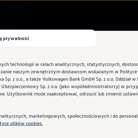
ą prywatność
ych technologii w celach analitycznych, statystycznych, dosto
czanie naszym zewnętrznym dostawcom wskazanym w Polityce c
Sp. z o.o., a także Volkswagen Bank GmbH Sp. z o.o. Oddział w 
s Ubezpieczeniowy Sp. z o.o. (jako współadministratorzy) w prz
 Wallbox ID.Charger
we. Użytkownik może zaakceptować, odrzucić lub zmienić ustawi
stacje i porady
litycznych, marketingowych, społecznościowych i do personaliza
ityce plików cookies.