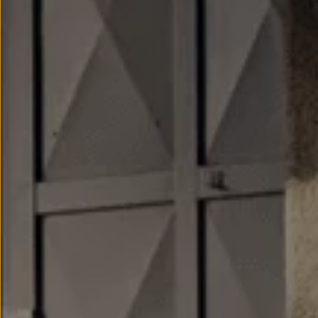
Modele sportowe
Leasing i najem dla firm
Leasing
Najem
Finansowanie aut używanych
Finansowanie dla firm
Kalkulator finansowy
Kredyt i najem
Kredyt
Najem
Finansowanie aut używanych
Kalkulator finansowy
Ubezpieczenia i gwarancje
Ubezpieczenia komunikacyjne
Ubezpieczenie GAP/RTI
Gwarancje
Zakup i finansowanie dla biznesu
Leasing dla biznesu
Mała flota
Duża flota
Elektromobilność dla firm
Skonfiguruj Volkswagena
Poradnik kupującego
Volkswagen dla biznesu
Serwis, akcesoria i aktualizacje