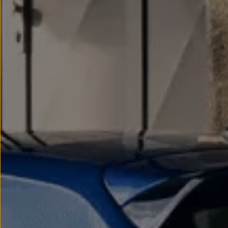
myVolkswagen
Serwis i części
Przegląd okresowy
Naprawy i przeglądy
Olej silnikowy i płyny eksploatacyjne
Koła i opony
Pomoc w razie wypadku i awarii
Serwis i części na raty
Pakiet przeglądów dla Twojego Volkswagena
Badanie satysfakcji klienta – oceń nasz serwis i
Ubezpieczenie opon
Akcesoria
Sklep online akcesoriów
Koła zimowe
Personalizacja
Urządzenia ładujące
Ochrona i pielęgnacja
Akcesoria do poszczególnych modeli
Rozwiązania transportowe i bagażowe
Elektronika i rozrywka
Usługi cyfrowe
Aktualizacje oprogramowania, map i radia
Aplikacje Volkswagen, logowanie i sklep
Znajdź usługi dla swojego modelu
Połączenie telefonu komórkowego z pojazdem