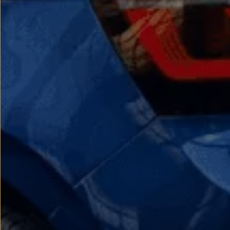
Nowy samochód krok po kroku – poradnik zaku
Samochody ekonomiczne i ekologiczne
Technologie i bezpieczeństwo
Odwiedź Volkswagen Home
Warto wybrać Volkswagena
Infolinia Volkswagen
Podcast Elektrycznie Tematyczni
Umów się na Serwis
Newsletter ID.
Społeczność Volkswagena
Znajdź Dealera
Zapisz się na jazdę próbną