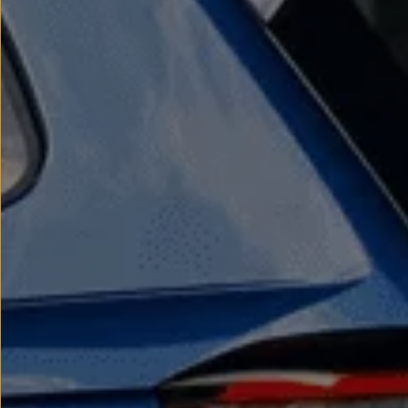
We Charge
Strefa kierowcy
Elektroniczna Instrukcja Obsługi
Informacje dla klientów
Informator o pojeździe
Gwarancje
Lampki ostrzegawcze i sygnalizacyjne
Starsze modele i generacje – archiwum oraz da
Certyfikaty
Wszystkie usługi
Oferty serwisowe
Dla przyszłych użytkowników Volkswagena
Dla obecnych użytkowników Volkswagena
Sezonowe usługi serwisowe
Korzyści autoryzowanego serwisowania
Informacje dla warsztatów
Świat Volkswagena
Volkswagen Magazine
Lifestyle
Eksploatacja
Samochody hybrydowe
SUV-y
Elektromobilność
Rozwój
Technologia