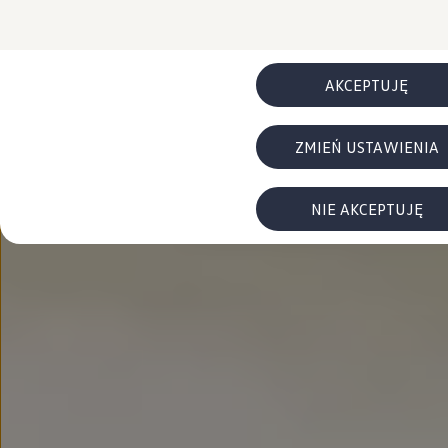
FAQ
Elektromobilność dla firm
Samochody elektryczne ID. – poznaj innowacyjną te
Baterie wysokonapięciowe aut elektrycznych –
Wyświetlacz head-up z rozszerzoną rzeczywist
AKCEPTUJĘ
System hamowania i odzyskiwanie energii
Pompa ciepła
ID. Sound – poznaj wyjątkowy dźwięk samoch
ZMIEŃ USTAWIENIA
Zrównoważony rozwój
Strategia Way to Zero
Pozyskiwanie surowców przez recykling
BlueMotion Technologies
NIE AKCEPTUJĘ
Dane o emisji CO₂
WLTP – zużycie paliwa i emisja CO₂
Recykling samochodów
Recykling baterii i akumulatorów
Oprogramowanie i łączność
ID. Software 6
ID. Software i aktualizacje
Interfejs do Twojego ID.
Zakup, finansowanie i ubezpieczenia
Oferty promocyjne
Promocje na nowe samochody – SUV-y, modele I
Oferty nowych i używanych aut
Kredyt, leasing, najem