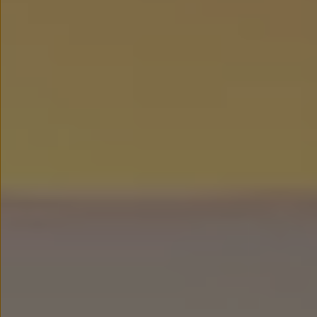
Nowy samochód krok po kroku – poradnik zaku
Samochody ekonomiczne i ekologiczne
Technologie i bezpieczeństwo
Odwiedź Volkswagen Home
Warto wybrać Volkswagena
Infolinia Volkswagen
Podcast Elektrycznie Tematyczni
Umów się na Serwis
Newsletter ID.
Społeczność Volkswagena
Znajdź Dealera
Zapisz się na jazdę próbną