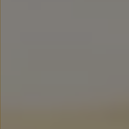
Modele sportowe
Leasing i najem dla firm
Leasing
Najem
Finansowanie aut używanych
Finansowanie dla firm
Kalkulator finansowy
Kredyt i najem
Kredyt
Najem
Finansowanie aut używanych
Kalkulator finansowy
Ubezpieczenia i gwarancje
Ubezpieczenia komunikacyjne
Ubezpieczenie GAP/RTI
Gwarancje
Zakup i finansowanie dla biznesu
Leasing dla biznesu
Mała flota
Duża flota
Elektromobilność dla firm
Skonfiguruj Volkswagena
Poradnik kupującego
Volkswagen dla biznesu
Serwis, akcesoria i aktualizacje