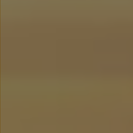
We Charge
Strefa kierowcy
Elektroniczna Instrukcja Obsługi
Informacje dla klientów
Informator o pojeździe
Gwarancje
Lampki ostrzegawcze i sygnalizacyjne
Starsze modele i generacje – archiwum oraz da
Certyfikaty
Wszystkie usługi
Oferty serwisowe
Dla przyszłych użytkowników Volkswagena
Dla obecnych użytkowników Volkswagena
Sezonowe usługi serwisowe
Korzyści autoryzowanego serwisowania
Informacje dla warsztatów
Świat Volkswagena
Volkswagen Magazine
Lifestyle
Eksploatacja
Samochody hybrydowe
SUV-y
Elektromobilność
Rozwój
Technologia