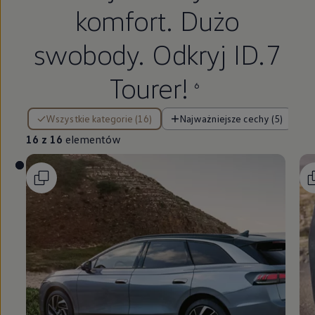
komfort. Dużo
swobody. Odkryj ID.7
Tourer!
6
16 z 16 elementów
Wszystkie kategorie (16)
Najważniejsze cechy (5)
16 z 16
elementów