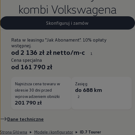
kombi Volkswagena
Skonfiguruj i zamów
Rata w leasingu "Jak Abonament". 10% opłaty
wstępnej.
od 2 136 zł zł netto/m-c
1
Cena specjalna
od 161 790 zł
Najniższa cena towaru w
Zasięg
do 688 km
okresie 30 dni przed
wprowadzeniem obniżki
2
201 790 zł
Dane techniczne
Strona Główna
Modele i konfigurator
ID.7 Tourer