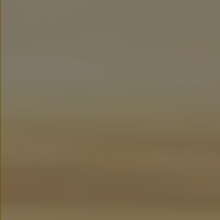
myVolkswagen
Serwis i części
Przegląd okresowy
Naprawy i przeglądy
Olej silnikowy i płyny eksploatacyjne
Koła i opony
Pomoc w razie wypadku i awarii
Serwis i części na raty
Pakiet przeglądów dla Twojego Volkswagena
Badanie satysfakcji klienta – oceń nasz serwis i
Ubezpieczenie opon
Akcesoria
Sklep online akcesoriów
Koła zimowe
Personalizacja
Urządzenia ładujące
Ochrona i pielęgnacja
Akcesoria do poszczególnych modeli
Rozwiązania transportowe i bagażowe
Elektronika i rozrywka
Usługi cyfrowe
Aktualizacje oprogramowania, map i radia
Aplikacje Volkswagen, logowanie i sklep
Znajdź usługi dla swojego modelu
Połączenie telefonu komórkowego z pojazdem