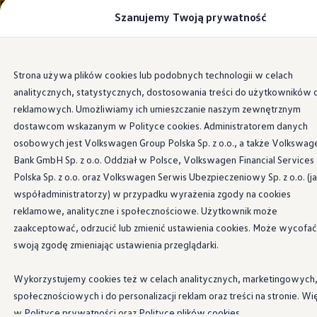
Szanujemy Twoją prywatność
Modele i konfigurator
Porównaj modele
Certyfikowane używane
Volkswagen dla biznesu
Przejdź
Przejdź do
Auta dostępne od ręki
Strona używa plików cookies lub podobnych technologii w celach
głównej
do
Cenniki
analitycznych, statystycznych, dostosowania treści do użytkowników 
zawartości
stopki
Modele elektryczne i elektromobilność
Modele elektryczne
reklamowych. Umożliwiamy ich umieszczanie naszym zewnętrznym
Modele elektryczne
dostawcom wskazanym w Polityce cookies. Administratorem danych
Samochody hybrydowe
osobowych jest Volkswagen Group Polska Sp. z o.o., a także Volkswag
Przyszłe modele i auta koncepcyjne
ID.4 GTX Xtreme
Bank GmbH Sp. z o.o. Oddział w Polsce, Volkswagen Financial Services
ID.5 GTX “Xcite”
Polska Sp. z o.o. oraz Volkswagen Serwis Ubezpieczeniowy Sp. z o.o. (j
Nowy ID. Polo GTI
współadministratorzy) w przypadku wyrażenia zgody na cookies
Ładowanie i zasięg
Ładowanie samochodu elektrycznego w domu –
reklamowe, analityczne i społecznościowe. Użytkownik może
Ładowanie samochodu elektrycznego w trasie – 
zaakceptować, odrzucić lub zmienić ustawienia cookies. Może wycofać
Zasięg samochodów elektrycznych
swoją zgodę zmieniając ustawienia przeglądarki.
Sposoby płatności
Symulator zasięgu i ładowania
Korzyści i koszty
Wykorzystujemy cookies też w celach analitycznych, marketingowych
Koszty utrzymania
społecznościowych i do personalizacji reklam oraz treści na stronie. Wi
Leasing
Najem
w
Polityce prywatności
oraz
Polityce plików cookies.