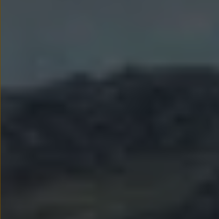
Modele sportowe
Leasing i najem dla firm
Leasing
Najem
Finansowanie aut używanych
Finansowanie dla firm
Kalkulator finansowy
Kredyt i najem
Kredyt
Najem
Finansowanie aut używanych
Kalkulator finansowy
Ubezpieczenia i gwarancje
Ubezpieczenia komunikacyjne
Ubezpieczenie GAP/RTI
Gwarancje
Zakup i finansowanie dla biznesu
Leasing dla biznesu
Mała flota
Duża flota
Elektromobilność dla firm
Skonfiguruj Volkswagena
Poradnik kupującego
Volkswagen dla biznesu
Serwis, akcesoria i aktualizacje