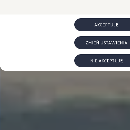
FAQ
Elektromobilność dla firm
Samochody elektryczne ID. – poznaj innowacyjną te
Baterie wysokonapięciowe aut elektrycznych –
Wyświetlacz head-up z rozszerzoną rzeczywist
AKCEPTUJĘ
System hamowania i odzyskiwanie energii
Pompa ciepła
ID. Sound – poznaj wyjątkowy dźwięk samoch
ZMIEŃ USTAWIENIA
Zrównoważony rozwój
Strategia Way to Zero
Pozyskiwanie surowców przez recykling
BlueMotion Technologies
NIE AKCEPTUJĘ
Dane o emisji CO₂
WLTP – zużycie paliwa i emisja CO₂
Recykling samochodów
Recykling baterii i akumulatorów
Oprogramowanie i łączność
ID. Software 6
ID. Software i aktualizacje
Interfejs do Twojego ID.
Zakup, finansowanie i ubezpieczenia
Oferty promocyjne
Promocje na nowe samochody – SUV-y, modele I
Oferty nowych i używanych aut
Kredyt, leasing, najem