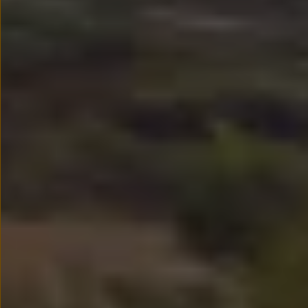
Nowy samochód krok po kroku – poradnik zaku
Samochody ekonomiczne i ekologiczne
Technologie i bezpieczeństwo
Odwiedź Volkswagen Home
Warto wybrać Volkswagena
Infolinia Volkswagen
Podcast Elektrycznie Tematyczni
Umów się na Serwis
Newsletter ID.
Społeczność Volkswagena
Znajdź Dealera
Zapisz się na jazdę próbną