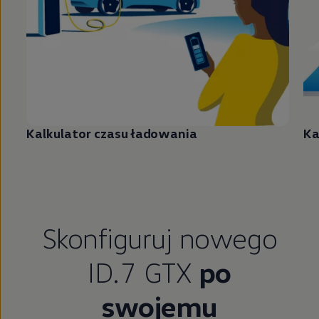
Kalkulator czasu ładowania
Ka
Skonfiguruj nowego
ID.7 GTX
po
swojemu