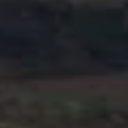
We Charge
Strefa kierowcy
Elektroniczna Instrukcja Obsługi
Informacje dla klientów
Informator o pojeździe
Gwarancje
Lampki ostrzegawcze i sygnalizacyjne
Starsze modele i generacje – archiwum oraz da
Certyfikaty
Wszystkie usługi
Oferty serwisowe
Dla przyszłych użytkowników Volkswagena
Dla obecnych użytkowników Volkswagena
Sezonowe usługi serwisowe
Korzyści autoryzowanego serwisowania
Informacje dla warsztatów
Świat Volkswagena
Volkswagen Magazine
Lifestyle
Eksploatacja
Samochody hybrydowe
SUV-y
Elektromobilność
Rozwój
Technologia