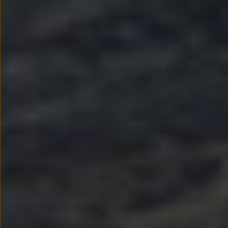
myVolkswagen
Serwis i części
Przegląd okresowy
Naprawy i przeglądy
Olej silnikowy i płyny eksploatacyjne
Koła i opony
Pomoc w razie wypadku i awarii
Serwis i części na raty
Pakiet przeglądów dla Twojego Volkswagena
Badanie satysfakcji klienta – oceń nasz serwis i
Ubezpieczenie opon
Akcesoria
Sklep online akcesoriów
Koła zimowe
Personalizacja
Urządzenia ładujące
Ochrona i pielęgnacja
Akcesoria do poszczególnych modeli
Rozwiązania transportowe i bagażowe
Elektronika i rozrywka
Usługi cyfrowe
Aktualizacje oprogramowania, map i radia
Aplikacje Volkswagen, logowanie i sklep
Znajdź usługi dla swojego modelu
Połączenie telefonu komórkowego z pojazdem