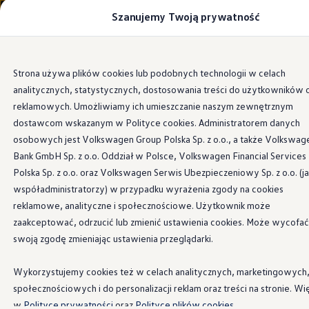
Szanujemy Twoją prywatność
Modele i konfigurator
Porównaj modele
Certyfikowane używane
Volkswagen dla biznesu
Przejdź
Przejdź do
Auta dostępne od ręki
Strona używa plików cookies lub podobnych technologii w celach
głównej
do
Cenniki
analitycznych, statystycznych, dostosowania treści do użytkowników 
zawartości
stopki
Modele elektryczne i elektromobilność
Modele elektryczne
reklamowych. Umożliwiamy ich umieszczanie naszym zewnętrznym
Modele elektryczne
dostawcom wskazanym w Polityce cookies. Administratorem danych
Samochody hybrydowe
osobowych jest Volkswagen Group Polska Sp. z o.o., a także Volkswag
Przyszłe modele i auta koncepcyjne
ID.4 GTX Xtreme
Bank GmbH Sp. z o.o. Oddział w Polsce, Volkswagen Financial Services
ID.5 GTX “Xcite”
Polska Sp. z o.o. oraz Volkswagen Serwis Ubezpieczeniowy Sp. z o.o. (j
Nowy ID. Polo GTI
współadministratorzy) w przypadku wyrażenia zgody na cookies
Ładowanie i zasięg
Ładowanie samochodu elektrycznego w domu –
reklamowe, analityczne i społecznościowe. Użytkownik może
Ładowanie samochodu elektrycznego w trasie – 
zaakceptować, odrzucić lub zmienić ustawienia cookies. Może wycofać
Zasięg samochodów elektrycznych
swoją zgodę zmieniając ustawienia przeglądarki.
Sposoby płatności
Symulator zasięgu i ładowania
Korzyści i koszty
Wykorzystujemy cookies też w celach analitycznych, marketingowych
Koszty utrzymania
społecznościowych i do personalizacji reklam oraz treści na stronie. Wi
Leasing
Najem
w
Polityce prywatności
oraz
Polityce plików cookies.