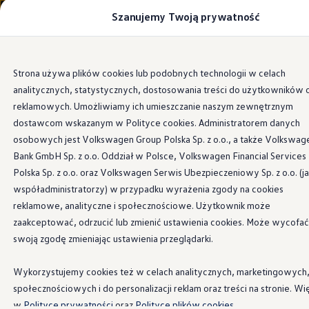
Szanujemy Twoją prywatność
Modele i konfigurator
Porównaj modele
Certyfikowane używane
Volkswagen dla biznesu
Przejdź
Przejdź do
Auta dostępne od ręki
Strona używa plików cookies lub podobnych technologii w celach
głównej
do
Cenniki
analitycznych, statystycznych, dostosowania treści do użytkowników 
zawartości
stopki
Modele elektryczne i elektromobilność
Modele elektryczne
reklamowych. Umożliwiamy ich umieszczanie naszym zewnętrznym
Modele elektryczne
dostawcom wskazanym w Polityce cookies. Administratorem danych
Samochody hybrydowe
osobowych jest Volkswagen Group Polska Sp. z o.o., a także Volkswag
Przyszłe modele i auta koncepcyjne
ID.4 GTX Xtreme
Bank GmbH Sp. z o.o. Oddział w Polsce, Volkswagen Financial Services
ID.5 GTX “Xcite”
Polska Sp. z o.o. oraz Volkswagen Serwis Ubezpieczeniowy Sp. z o.o. (j
Nowy ID. Polo GTI
współadministratorzy) w przypadku wyrażenia zgody na cookies
Ładowanie i zasięg
Ładowanie samochodu elektrycznego w domu –
reklamowe, analityczne i społecznościowe. Użytkownik może
Ładowanie samochodu elektrycznego w trasie – 
zaakceptować, odrzucić lub zmienić ustawienia cookies. Może wycofać
Zasięg samochodów elektrycznych
swoją zgodę zmieniając ustawienia przeglądarki.
Sposoby płatności
Symulator zasięgu i ładowania
Korzyści i koszty
Wykorzystujemy cookies też w celach analitycznych, marketingowych
Koszty utrzymania
społecznościowych i do personalizacji reklam oraz treści na stronie. Wi
Leasing
Najem
w
Polityce prywatności
oraz
Polityce plików cookies.