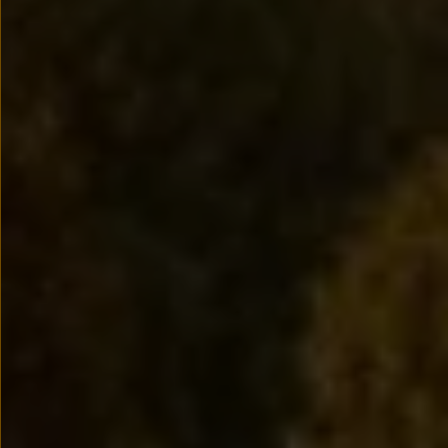
We Charge
Strefa kierowcy
Elektroniczna Instrukcja Obsługi
Informacje dla klientów
Informator o pojeździe
Gwarancje
Lampki ostrzegawcze i sygnalizacyjne
Starsze modele i generacje – archiwum oraz da
Certyfikaty
Wszystkie usługi
Oferty serwisowe
Dla przyszłych użytkowników Volkswagena
Dla obecnych użytkowników Volkswagena
Sezonowe usługi serwisowe
Korzyści autoryzowanego serwisowania
Informacje dla warsztatów
Świat Volkswagena
Volkswagen Magazine
Lifestyle
Eksploatacja
Samochody hybrydowe
SUV-y
Elektromobilność
Rozwój
Technologia