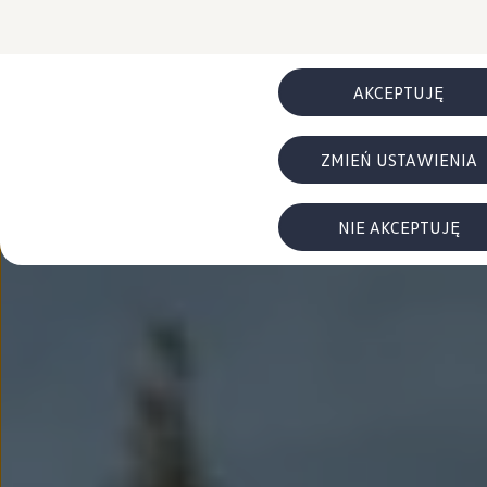
FAQ
Elektromobilność dla firm
Samochody elektryczne ID. – poznaj innowacyjną te
Baterie wysokonapięciowe aut elektrycznych –
Wyświetlacz head-up z rozszerzoną rzeczywist
AKCEPTUJĘ
System hamowania i odzyskiwanie energii
Pompa ciepła
ID. Sound – poznaj wyjątkowy dźwięk samoch
ZMIEŃ USTAWIENIA
Zrównoważony rozwój
Strategia Way to Zero
Pozyskiwanie surowców przez recykling
BlueMotion Technologies
NIE AKCEPTUJĘ
Dane o emisji CO₂
WLTP – zużycie paliwa i emisja CO₂
Recykling samochodów
Recykling baterii i akumulatorów
Oprogramowanie i łączność
ID. Software 6
ID. Software i aktualizacje
Interfejs do Twojego ID.
Zakup, finansowanie i ubezpieczenia
Oferty promocyjne
Promocje na nowe samochody – SUV-y, modele I
Oferty nowych i używanych aut
Kredyt, leasing, najem