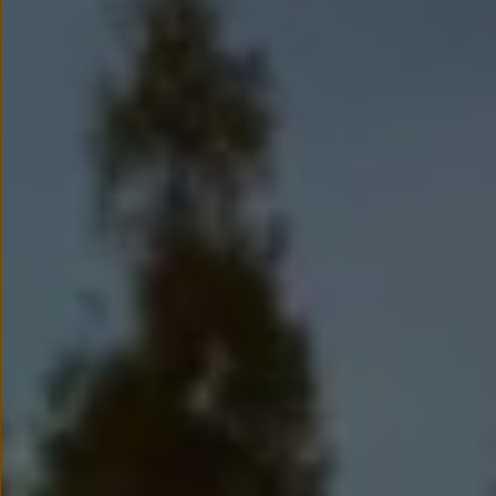
Modele sportowe
Leasing i najem dla firm
Leasing
Najem
Finansowanie aut używanych
Finansowanie dla firm
Kalkulator finansowy
Kredyt i najem
Kredyt
Najem
Finansowanie aut używanych
Kalkulator finansowy
Ubezpieczenia i gwarancje
Ubezpieczenia komunikacyjne
Ubezpieczenie GAP/RTI
Gwarancje
Zakup i finansowanie dla biznesu
Leasing dla biznesu
Mała flota
Duża flota
Elektromobilność dla firm
Skonfiguruj Volkswagena
Poradnik kupującego
Volkswagen dla biznesu
Serwis, akcesoria i aktualizacje