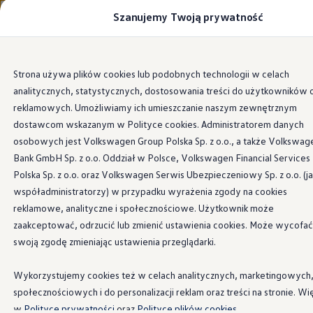
Szanujemy Twoją prywatność
Modele i konfigurator
Porównaj modele
Certyfikowane używane
Volkswagen dla biznesu
Przejdź
Przejdź do
Auta dostępne od ręki
Strona używa plików cookies lub podobnych technologii w celach
głównej
do
Cenniki
analitycznych, statystycznych, dostosowania treści do użytkowników 
zawartości
stopki
Modele elektryczne i elektromobilność
Modele elektryczne
reklamowych. Umożliwiamy ich umieszczanie naszym zewnętrznym
Modele elektryczne
dostawcom wskazanym w Polityce cookies. Administratorem danych
Samochody hybrydowe
osobowych jest Volkswagen Group Polska Sp. z o.o., a także Volkswag
Przyszłe modele i auta koncepcyjne
ID.4 GTX Xtreme
Bank GmbH Sp. z o.o. Oddział w Polsce, Volkswagen Financial Services
ID.5 GTX “Xcite”
Polska Sp. z o.o. oraz Volkswagen Serwis Ubezpieczeniowy Sp. z o.o. (j
Nowy ID. Polo GTI
współadministratorzy) w przypadku wyrażenia zgody na cookies
Ładowanie i zasięg
Ładowanie samochodu elektrycznego w domu –
reklamowe, analityczne i społecznościowe. Użytkownik może
Ładowanie samochodu elektrycznego w trasie – 
zaakceptować, odrzucić lub zmienić ustawienia cookies. Może wycofać
Zasięg samochodów elektrycznych
swoją zgodę zmieniając ustawienia przeglądarki.
Sposoby płatności
Symulator zasięgu i ładowania
Korzyści i koszty
Wykorzystujemy cookies też w celach analitycznych, marketingowych
Koszty utrzymania
społecznościowych i do personalizacji reklam oraz treści na stronie. Wi
Leasing
Najem
w
Polityce prywatności
oraz
Polityce plików cookies.