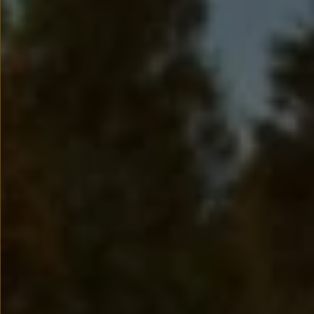
myVolkswagen
Serwis i części
Przegląd okresowy
Naprawy i przeglądy
Olej silnikowy i płyny eksploatacyjne
Koła i opony
Pomoc w razie wypadku i awarii
Serwis i części na raty
Pakiet przeglądów dla Twojego Volkswagena
Badanie satysfakcji klienta – oceń nasz serwis i
Ubezpieczenie opon
Akcesoria
Sklep online akcesoriów
Koła zimowe
Personalizacja
Urządzenia ładujące
Ochrona i pielęgnacja
Akcesoria do poszczególnych modeli
Rozwiązania transportowe i bagażowe
Elektronika i rozrywka
Usługi cyfrowe
Aktualizacje oprogramowania, map i radia
Aplikacje Volkswagen, logowanie i sklep
Znajdź usługi dla swojego modelu
Połączenie telefonu komórkowego z pojazdem