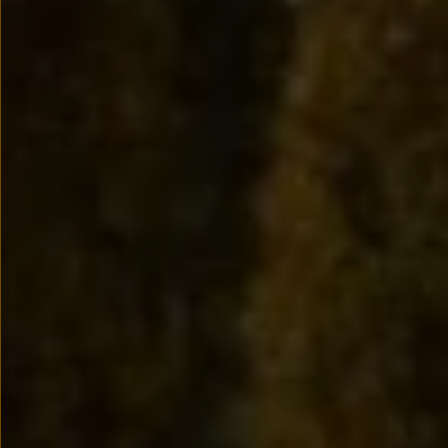
Nowy samochód krok po kroku – poradnik zaku
Samochody ekonomiczne i ekologiczne
Technologie i bezpieczeństwo
Odwiedź Volkswagen Home
Warto wybrać Volkswagena
Infolinia Volkswagen
Podcast Elektrycznie Tematyczni
Umów się na Serwis
Newsletter ID.
Społeczność Volkswagena
Znajdź Dealera
Zapisz się na jazdę próbną