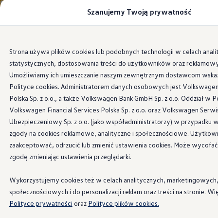
Szanujemy Twoją prywatność
Modele i konfigurator
Porównaj modele
Certyfikowane używane
Volkswagen dla biznesu
Przejdź
Przejdź do
Auta dostępne od ręki
Strona używa plików cookies lub podobnych technologii w celach anali
głównej
do
Cenniki
statystycznych, dostosowania treści do użytkowników oraz reklamow
zawartości
stopki
Modele elektryczne i elektromobilność
Modele elektryczne
Umożliwiamy ich umieszczanie naszym zewnętrznym dostawcom wsk
Modele elektryczne
Polityce cookies. Administratorem danych osobowych jest Volkswage
Samochody hybrydowe
Polska Sp. z o.o., a także Volkswagen Bank GmbH Sp. z o.o. Oddział w P
Przyszłe modele i auta koncepcyjne
ID.4 GTX Xtreme
Volkswagen Financial Services Polska Sp. z o.o. oraz Volkswagen Serwi
ID.5 GTX “Xcite”
Ubezpieczeniowy Sp. z o.o. (jako współadministratorzy) w przypadku 
Nowy ID. Polo GTI
zgody na cookies reklamowe, analityczne i społecznościowe. Użytkow
Ładowanie i zasięg
Ładowanie samochodu elektrycznego w domu –
zaakceptować, odrzucić lub zmienić ustawienia cookies. Może wycofa
Ładowanie samochodu elektrycznego w trasie – 
zgodę zmieniając ustawienia przeglądarki.
Zasięg samochodów elektrycznych
Sposoby płatności
Symulator zasięgu i ładowania
Wykorzystujemy cookies też w celach analitycznych, marketingowych
Korzyści i koszty
społecznościowych i do personalizacji reklam oraz treści na stronie. Wi
Koszty utrzymania
Polityce prywatności
oraz
Polityce plików cookies.
Leasing
Najem