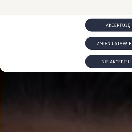
FAQ
Elektromobilność dla firm
Samochody elektryczne ID. – poznaj innowacyjną te
Baterie wysokonapięciowe aut elektrycznych –
Wyświetlacz head-up z rozszerzoną rzeczywist
AKCEPTUJĘ
System hamowania i odzyskiwanie energii
Pompa ciepła
ID. Sound – poznaj wyjątkowy dźwięk samoch
ZMIEŃ USTAWIE
Zrównoważony rozwój
Strategia Way to Zero
Pozyskiwanie surowców przez recykling
BlueMotion Technologies
NIE AKCEPTUJ
Dane o emisji CO₂
WLTP – zużycie paliwa i emisja CO₂
Recykling samochodów
Recykling baterii i akumulatorów
Oprogramowanie i łączność
ID. Software 6
ID. Software i aktualizacje
Interfejs do Twojego ID.
Zakup, finansowanie i ubezpieczenia
Oferty promocyjne
Promocje na nowe samochody – SUV-y, modele I
Oferty nowych i używanych aut
Kredyt, leasing, najem