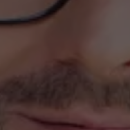
We Charge
Strefa kierowcy
Elektroniczna Instrukcja Obsługi
Informacje dla klientów
Informator o pojeździe
Gwarancje
Lampki ostrzegawcze i sygnalizacyjne
Starsze modele i generacje – archiwum oraz da
Certyfikaty
Wszystkie usługi
Oferty serwisowe
Dla przyszłych użytkowników Volkswagena
Dla obecnych użytkowników Volkswagena
Sezonowe usługi serwisowe
Korzyści autoryzowanego serwisowania
Informacje dla warsztatów
Świat Volkswagena
Volkswagen Magazine
Lifestyle
Eksploatacja
Samochody hybrydowe
SUV-y
Elektromobilność
Rozwój
Technologia