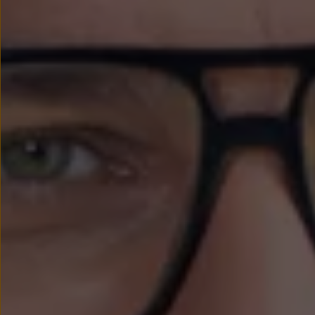
myVolkswagen
Serwis i części
Przegląd okresowy
Naprawy i przeglądy
Olej silnikowy i płyny eksploatacyjne
Koła i opony
Pomoc w razie wypadku i awarii
Serwis i części na raty
Pakiet przeglądów dla Twojego Volkswagena
Badanie satysfakcji klienta – oceń nasz serwis i
Ubezpieczenie opon
Akcesoria
Sklep online akcesoriów
Koła zimowe
Personalizacja
Urządzenia ładujące
Ochrona i pielęgnacja
Akcesoria do poszczególnych modeli
Rozwiązania transportowe i bagażowe
Elektronika i rozrywka
Usługi cyfrowe
Aktualizacje oprogramowania, map i radia
Aplikacje Volkswagen, logowanie i sklep
Znajdź usługi dla swojego modelu
Połączenie telefonu komórkowego z pojazdem