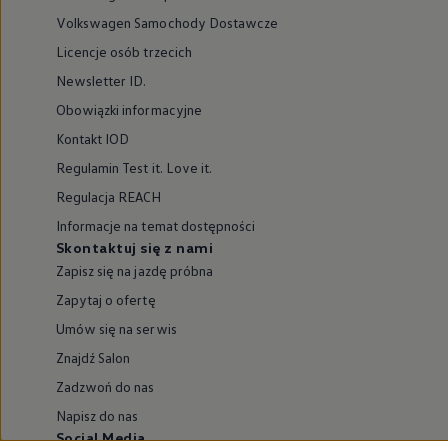
Volkswagen Samochody Dostawcze
Licencje osób trzecich
Newsletter ID.
Obowiązki informacyjne
Kontakt IOD
Regulamin Test it. Love it.
Regulacja REACH
Informacje na temat dostępności
Skontaktuj się z nami
Zapisz się na jazdę próbna
Zapytaj o ofertę
Umów się na serwis
Znajdź Salon
Zadzwoń do nas
Napisz do nas
Social Media