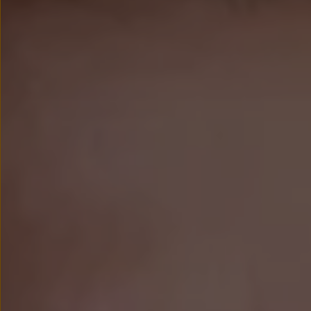
Modele sportowe
Leasing i najem dla firm
Leasing
Najem
Finansowanie aut używanych
Finansowanie dla firm
Kalkulator finansowy
Kredyt i najem
Kredyt
Najem
Finansowanie aut używanych
Kalkulator finansowy
Ubezpieczenia i gwarancje
Ubezpieczenia komunikacyjne
Ubezpieczenie GAP/RTI
Gwarancje
Zakup i finansowanie dla biznesu
Leasing dla biznesu
Mała flota
Duża flota
Elektromobilność dla firm
Skonfiguruj Volkswagena
Poradnik kupującego
Volkswagen dla biznesu
Serwis, akcesoria i aktualizacje