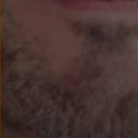
Nowy samochód krok po kroku – poradnik zaku
Samochody ekonomiczne i ekologiczne
Technologie i bezpieczeństwo
Odwiedź Volkswagen Home
Warto wybrać Volkswagena
Infolinia Volkswagen
Podcast Elektrycznie Tematyczni
Umów się na Serwis
Newsletter ID.
Społeczność Volkswagena
Znajdź Dealera
Zapisz się na jazdę próbną