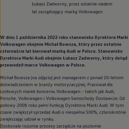
Łukasz Zadworny, przez ostatnie siedem
lat zarządzający marką
Volkswagen
W dniu 1 października 2022 roku stanowisko Dyrektora Marki
Volkswagen
obejmie Michał Bowsza, który przez ostatnie
czternaście lat kierował marką Audi w Polsce. Stanowisko
Dyrektora Marki Audi obejmie Łukasz Zadworny, który dotąd
przewodził marce
Volkswagen
w Polsce.
Michał Bowsza (na zdjęciu) jest managerem z ponad 20-letnim
doświadczeniem w branży motoryzacyjnej. Pracował dla
czołowych marek koncernu
Volkswagen
– takich jak Audi,
Porsche,
Volkswagen
i
Volkswagen
Samochody
Dostawcze
. Od
połowy 2008 roku pełni funkcję Dyrektora Marki Audi. W tym
czasie zwiększył sprzedaż Audi o niespełna 500%, czterokrotnie
zwiększając udział w rynku.
Doskonale rozumie procesy zarządcze na poziomie