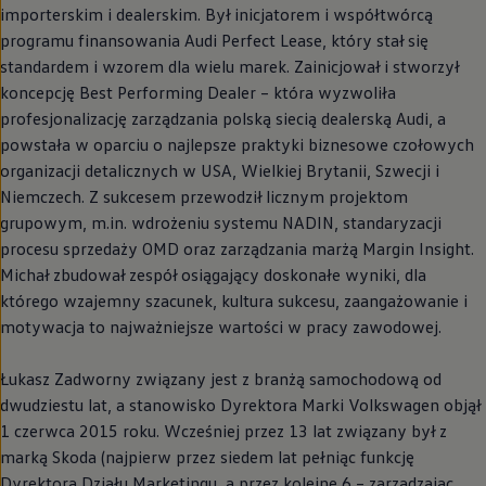
importerskim i dealerskim. Był inicjatorem i współtwórcą
programu finansowania Audi Perfect Lease, który stał się
standardem i wzorem dla wielu marek. Zainicjował i stworzył
koncepcję Best Performing Dealer – która wyzwoliła
profesjonalizację zarządzania polską siecią dealerską Audi, a
powstała w oparciu o najlepsze praktyki biznesowe czołowych
organizacji detalicznych w USA, Wielkiej Brytanii, Szwecji i
Niemczech. Z sukcesem przewodził licznym projektom
grupowym, m.in. wdrożeniu systemu NADIN, standaryzacji
procesu sprzedaży OMD oraz zarządzania marżą Margin Insight.
Michał zbudował zespół osiągający doskonałe wyniki, dla
którego wzajemny szacunek, kultura sukcesu, zaangażowanie i
motywacja to najważniejsze wartości w pracy zawodowej.
Łukasz Zadworny związany jest z branżą samochodową od
dwudziestu lat, a stanowisko Dyrektora Marki
Volkswagen
objął
1 czerwca 2015 roku. Wcześniej przez 13 lat związany był z
marką Skoda (najpierw przez siedem lat pełniąc funkcję
Dyrektora Działu Marketingu, a przez kolejne 6 – zarządzając