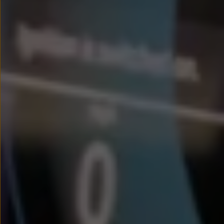
Nowy samochód krok po kroku – poradnik zaku
Samochody ekonomiczne i ekologiczne
Technologie i bezpieczeństwo
Odwiedź Volkswagen Home
Warto wybrać Volkswagena
Infolinia Volkswagen
Podcast Elektrycznie Tematyczni
Umów się na Serwis
Newsletter ID.
Społeczność Volkswagena
Znajdź Dealera
Zapisz się na jazdę próbną