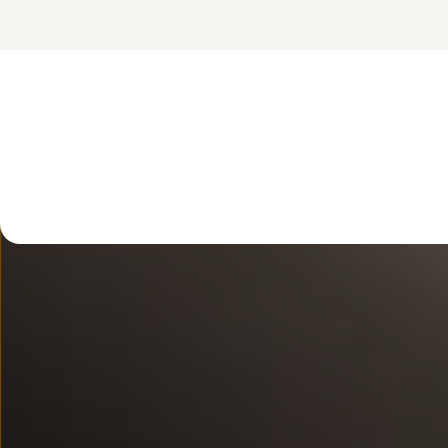
FAQ
Elektromobilność dla firm
Samochody elektryczne ID. – poznaj innowacyjną te
Baterie wysokonapięciowe aut elektrycznych –
Wyświetlacz head-up z rozszerzoną rzeczywist
System hamowania i odzyskiwanie energii
Pompa ciepła
ID. Sound – poznaj wyjątkowy dźwięk samoch
Zrównoważony rozwój
Strategia Way to Zero
Pozyskiwanie surowców przez recykling
BlueMotion Technologies
Dane o emisji CO₂
WLTP – zużycie paliwa i emisja CO₂
Recykling samochodów
Recykling baterii i akumulatorów
Oprogramowanie i łączność
ID. Software 6
ID. Software i aktualizacje
Interfejs do Twojego ID.
Zakup, finansowanie i ubezpieczenia
Oferty promocyjne
Promocje na nowe samochody – SUV-y, modele I
Oferty nowych i używanych aut
Kredyt, leasing, najem