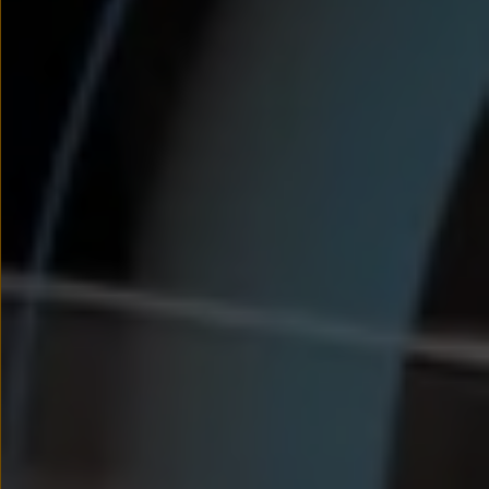
We Charge
Strefa kierowcy
Elektroniczna Instrukcja Obsługi
Informacje dla klientów
Informator o pojeździe
Gwarancje
Lampki ostrzegawcze i sygnalizacyjne
Starsze modele i generacje – archiwum oraz da
Certyfikaty
Wszystkie usługi
Oferty serwisowe
Dla przyszłych użytkowników Volkswagena
Dla obecnych użytkowników Volkswagena
Sezonowe usługi serwisowe
Korzyści autoryzowanego serwisowania
Informacje dla warsztatów
Świat Volkswagena
Volkswagen Magazine
Lifestyle
Eksploatacja
Samochody hybrydowe
SUV-y
Elektromobilność
Rozwój
Technologia