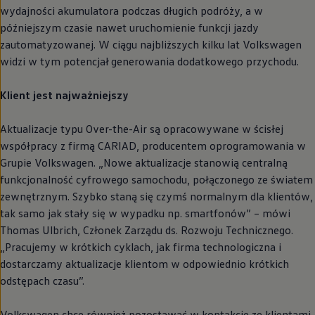
wydajności akumulatora podczas długich podróży, a w
późniejszym czasie nawet uruchomienie funkcji jazdy
zautomatyzowanej. W ciągu najbliższych kilku lat
Volkswagen
widzi w tym potencjał generowania dodatkowego przychodu.
Klient jest najważniejszy
Aktualizacje typu Over-the-Air są opracowywane w ścisłej
współpracy z firmą CARIAD, producentem oprogramowania w
Grupie
Volkswagen
. „Nowe aktualizacje stanowią centralną
funkcjonalność cyfrowego samochodu, połączonego ze światem
zewnętrznym. Szybko staną się czymś normalnym dla klientów,
tak samo jak stały się w wypadku np. smartfonów” – mówi
Thomas Ulbrich, Członek Zarządu ds. Rozwoju Technicznego.
„Pracujemy w krótkich cyklach, jak firma technologiczna i
dostarczamy aktualizacje klientom w odpowiednio krótkich
odstępach czasu”.
Volkswagen
chce również pozostawać w kontakcie ze klientami