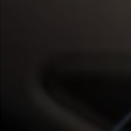
Modele sportowe
Leasing i najem dla firm
Leasing
Najem
Finansowanie aut używanych
Finansowanie dla firm
Kalkulator finansowy
Kredyt i najem
Kredyt
Najem
Finansowanie aut używanych
Kalkulator finansowy
Ubezpieczenia i gwarancje
Ubezpieczenia komunikacyjne
Ubezpieczenie GAP/RTI
Gwarancje
Zakup i finansowanie dla biznesu
Leasing dla biznesu
Mała flota
Duża flota
Elektromobilność dla firm
Skonfiguruj Volkswagena
Poradnik kupującego
Volkswagen dla biznesu
Serwis, akcesoria i aktualizacje