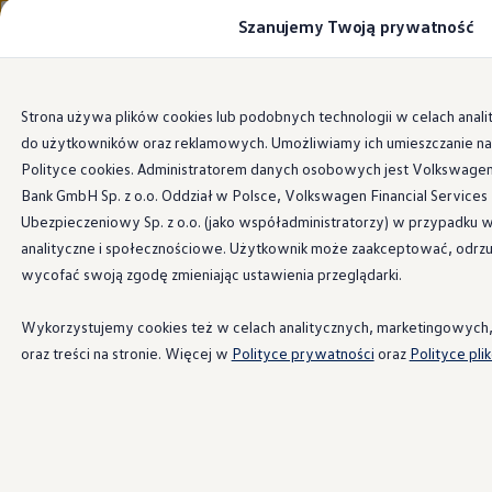
Szanujemy Twoją prywatność
Modele i konfigurator
Porównaj modele
Certyfikowane używane
Volkswagen dla biznesu
Przejdź
Przejdź do
Auta dostępne od ręki
Strona używa plików cookies lub podobnych technologii w celach anali
głównej
do
Cenniki
do użytkowników oraz reklamowych. Umożliwiamy ich umieszczanie
zawartości
stopki
Modele elektryczne i elektromobilność
Modele elektryczne
Polityce cookies. Administratorem danych osobowych jest Volkswagen 
Modele elektryczne
Bank GmbH Sp. z o.o. Oddział w Polsce, Volkswagen Financial Services 
Samochody hybrydowe
Ubezpieczeniowy Sp. z o.o. (jako współadministratorzy) w przypadku 
Przyszłe modele i auta koncepcyjne
ID.4 GTX Xtreme
analityczne i społecznościowe. Użytkownik może zaakceptować, odrzuc
ID.5 GTX “Xcite”
wycofać swoją zgodę zmieniając ustawienia przeglądarki.
Nowy ID. Polo GTI
Ładowanie i zasięg
Ładowanie samochodu elektrycznego w domu –
Wykorzystujemy cookies też w celach analitycznych, marketingowych, 
Ładowanie samochodu elektrycznego w trasie – 
oraz treści na stronie. Więcej w
Polityce prywatności
oraz
Polityce pli
Zasięg samochodów elektrycznych
Sposoby płatności
Symulator zasięgu i ładowania
Korzyści i koszty
Koszty utrzymania
Leasing
Najem