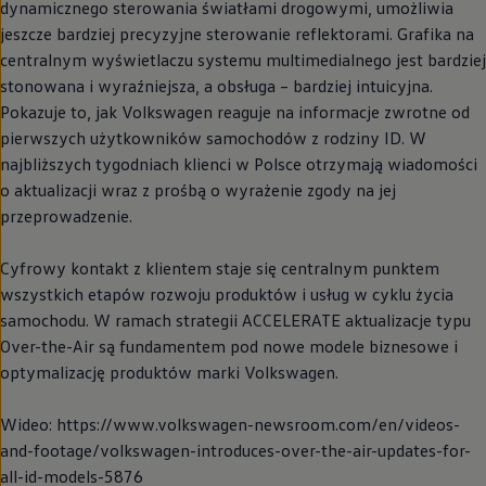
dynamicznego sterowania światłami drogowymi, umożliwia
jeszcze bardziej precyzyjne sterowanie reflektorami. Grafika na
centralnym wyświetlaczu systemu multimedialnego jest bardziej
stonowana i wyraźniejsza, a obsługa – bardziej intuicyjna.
Pokazuje to, jak
Volkswagen
reaguje na informacje zwrotne od
pierwszych użytkowników samochodów z rodziny ID. W
najbliższych tygodniach klienci w Polsce otrzymają wiadomości
o aktualizacji wraz z prośbą o wyrażenie zgody na jej
przeprowadzenie.
Cyfrowy kontakt z klientem staje się centralnym punktem
wszystkich etapów rozwoju produktów i usług w cyklu życia
samochodu. W ramach strategii ACCELERATE aktualizacje typu
Over-the-Air są fundamentem pod nowe modele biznesowe i
optymalizację produktów marki
Volkswagen
.
Wideo: https://www.volkswagen-newsroom.com/en/videos-
and-footage/volkswagen-introduces-over-the-air-updates-for-
all-id-models-5876