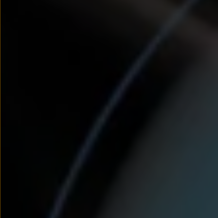
myVolkswagen
Serwis i części
Przegląd okresowy
Naprawy i przeglądy
Olej silnikowy i płyny eksploatacyjne
Koła i opony
Pomoc w razie wypadku i awarii
Serwis i części na raty
Pakiet przeglądów dla Twojego Volkswagena
Badanie satysfakcji klienta – oceń nasz serwis i
Ubezpieczenie opon
Akcesoria
Sklep online akcesoriów
Koła zimowe
Personalizacja
Urządzenia ładujące
Ochrona i pielęgnacja
Akcesoria do poszczególnych modeli
Rozwiązania transportowe i bagażowe
Elektronika i rozrywka
Usługi cyfrowe
Aktualizacje oprogramowania, map i radia
Aplikacje Volkswagen, logowanie i sklep
Znajdź usługi dla swojego modelu
Połączenie telefonu komórkowego z pojazdem