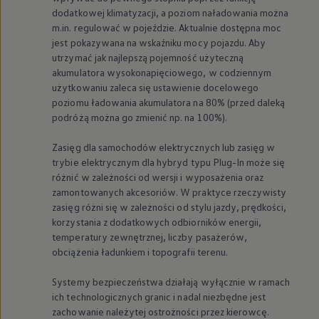
dodatkowej klimatyzacji, a poziom naładowania można
m.in. regulować w pojeździe. Aktualnie dostępna moc
jest pokazywana na wskaźniku mocy pojazdu. Aby
utrzymać jak najlepszą pojemność użyteczną
akumulatora wysokonapięciowego, w codziennym
użytkowaniu zaleca się ustawienie docelowego
poziomu ładowania akumulatora na 80% (przed daleką
podróżą można go zmienić np. na 100%).
Zasięg dla samochodów elektrycznych lub zasięg w
trybie elektrycznym dla hybryd typu Plug-In może się
różnić w zależności od wersji i wyposażenia oraz
zamontowanych akcesoriów. W praktyce rzeczywisty
zasięg różni się w zależności od stylu jazdy, prędkości,
korzystania z dodatkowych odbiorników energii,
temperatury zewnętrznej, liczby pasażerów,
obciążenia ładunkiem i topografii terenu.
Systemy bezpieczeństwa działają wyłącznie w ramach
ich technologicznych granic i nadal niezbędne jest
zachowanie należytej ostrożności przez kierowcę.