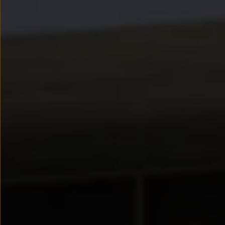
myVolkswagen
Serwis i części
Przegląd okresowy
Naprawy i przeglądy
Olej silnikowy i płyny eksploatacyjne
Koła i opony
Pomoc w razie wypadku i awarii
Serwis i części na raty
Pakiet przeglądów dla Twojego Volkswagena
Badanie satysfakcji klienta – oceń nasz serwis i
Ubezpieczenie opon
Akcesoria
Sklep online akcesoriów
Koła zimowe
Personalizacja
Urządzenia ładujące
Ochrona i pielęgnacja
Akcesoria do poszczególnych modeli
Rozwiązania transportowe i bagażowe
Elektronika i rozrywka
Usługi cyfrowe
Aktualizacje oprogramowania, map i radia
Aplikacje Volkswagen, logowanie i sklep
Znajdź usługi dla swojego modelu
Połączenie telefonu komórkowego z pojazdem