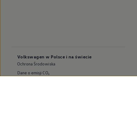
Volkswagen w Polsce i na świecie
Ochrona Środowiska
Dane o emisji CO₂
WLTP – zużycie paliwa i emisja CO₂
Zaktualizuj nawigację
Informacje dla warsztatów
Volkswagen Home
Oferty specjalne na samochody elektryczne
Skonfiguruj Volkswagena
Szybka konfiguracja