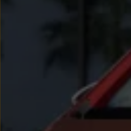
Nowy samochód krok po kroku – poradnik zaku
Samochody ekonomiczne i ekologiczne
Technologie i bezpieczeństwo
Odwiedź Volkswagen Home
Warto wybrać Volkswagena
Infolinia Volkswagen
Podcast Elektrycznie Tematyczni
Umów się na Serwis
Newsletter ID.
Społeczność Volkswagena
Znajdź Dealera
Zapisz się na jazdę próbną