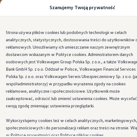
Szanujemy Twoją prywatność
Modele i konfigurator
Porównaj modele
Certyfikowane używane
Volkswagen dla biznesu
Przejdź
Przejdź do
Auta dostępne od ręki
Strona używa plików cookies lub podobnych technologii w celach
głównej
do
Cenniki
analitycznych, statystycznych, dostosowania treści do użytkowników 
zawartości
stopki
Modele elektryczne i elektromobilność
Modele elektryczne
reklamowych. Umożliwiamy ich umieszczanie naszym zewnętrznym
Modele elektryczne
dostawcom wskazanym w Polityce cookies. Administratorem danych
Samochody hybrydowe
osobowych jest Volkswagen Group Polska Sp. z o.o., a także Volkswag
Przyszłe modele i auta koncepcyjne
ID.4 GTX Xtreme
Bank GmbH Sp. z o.o. Oddział w Polsce, Volkswagen Financial Services
ID.5 GTX “Xcite”
Polska Sp. z o.o. oraz Volkswagen Serwis Ubezpieczeniowy Sp. z o.o. (j
Nowy ID. Polo GTI
współadministratorzy) w przypadku wyrażenia zgody na cookies
Ładowanie i zasięg
Ładowanie samochodu elektrycznego w domu –
reklamowe, analityczne i społecznościowe. Użytkownik może
Ładowanie samochodu elektrycznego w trasie – 
zaakceptować, odrzucić lub zmienić ustawienia cookies. Może wycofać
Zasięg samochodów elektrycznych
swoją zgodę zmieniając ustawienia przeglądarki.
Sposoby płatności
Symulator zasięgu i ładowania
Korzyści i koszty
Wykorzystujemy cookies też w celach analitycznych, marketingowych
Koszty utrzymania
społecznościowych i do personalizacji reklam oraz treści na stronie. Wi
Leasing
Najem
w
Polityce prywatności
oraz
Polityce plików cookies.