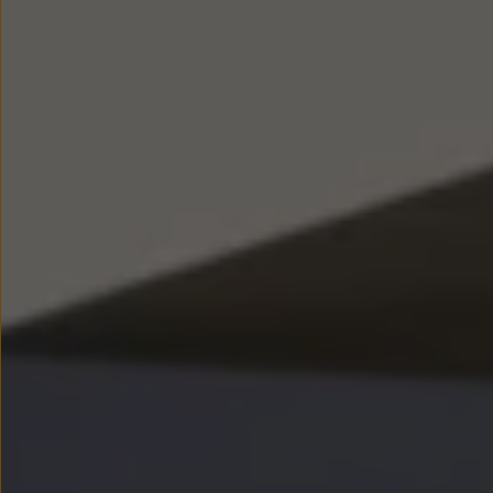
Modele sportowe
Leasing i najem dla firm
Leasing
Najem
Finansowanie aut używanych
Finansowanie dla firm
Kalkulator finansowy
Kredyt i najem
Kredyt
Najem
Finansowanie aut używanych
Kalkulator finansowy
Ubezpieczenia i gwarancje
Ubezpieczenia komunikacyjne
Ubezpieczenie GAP/RTI
Gwarancje
Zakup i finansowanie dla biznesu
Leasing dla biznesu
Mała flota
Duża flota
Elektromobilność dla firm
Skonfiguruj Volkswagena
Poradnik kupującego
Volkswagen dla biznesu
Serwis, akcesoria i aktualizacje