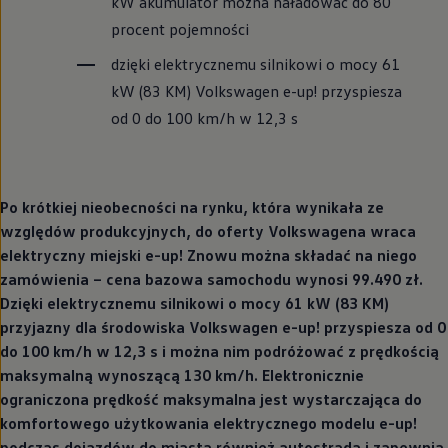
kW akumulator można naładować do 80
procent pojemności
dzięki elektrycznemu silnikowi o mocy 61
kW (83 KM)
Volkswagen
e-up! przyspiesza
od 0 do 100 km/h w 12,3 s
Po krótkiej nieobecności na rynku, która wynikała ze
względów produkcyjnych, do oferty Volkswagena wraca
elektryczny miejski e-up! Znowu można składać na niego
zamówienia – cena bazowa samochodu wynosi 99.490 zł.
Dzięki elektrycznemu silnikowi o mocy 61 kW (83 KM)
przyjazny dla środowiska
Volkswagen
e-up! przyspiesza od 0
do 100 km/h w 12,3 s i można nim podróżować z prędkością
maksymalną wynoszącą 130 km/h. Elektronicznie
ograniczona prędkość maksymalna jest wystarczająca do
komfortowego użytkowania elektrycznego modelu e-up!
podczas dojazdów do miasta również autostradą i zapewnia