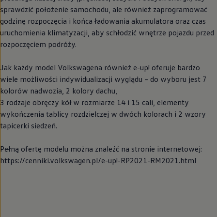
sprawdzić położenie samochodu, ale również zaprogramować
godzinę rozpoczęcia i końca ładowania akumulatora oraz czas
uruchomienia klimatyzacji, aby schłodzić wnętrze pojazdu przed
rozpoczęciem podróży.
Jak każdy model Volkswagena również e-up! oferuje bardzo
wiele możliwości indywidualizacji wyglądu – do wyboru jest 7
kolorów nadwozia, 2 kolory dachu,
3 rodzaje obręczy kół w rozmiarze 14 i 15 cali, elementy
wykończenia tablicy rozdzielczej w dwóch kolorach i 2 wzory
tapicerki siedzeń.
Pełną ofertę modelu można znaleźć na stronie internetowej:
https://cenniki.volkswagen.pl/e-up!-RP2021-RM2021.html