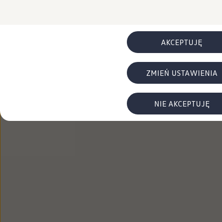
FAQ
Elektromobilność dla firm
Samochody elektryczne ID. – poznaj innowacyjną te
Baterie wysokonapięciowe aut elektrycznych –
Wyświetlacz head-up z rozszerzoną rzeczywist
AKCEPTUJĘ
System hamowania i odzyskiwanie energii
Pompa ciepła
ID. Sound – poznaj wyjątkowy dźwięk samoch
ZMIEŃ USTAWIENIA
Zrównoważony rozwój
Strategia Way to Zero
Pozyskiwanie surowców przez recykling
BlueMotion Technologies
NIE AKCEPTUJĘ
Dane o emisji CO₂
WLTP – zużycie paliwa i emisja CO₂
Recykling samochodów
Recykling baterii i akumulatorów
Oprogramowanie i łączność
ID. Software 6
ID. Software i aktualizacje
Interfejs do Twojego ID.
Zakup, finansowanie i ubezpieczenia
Oferty promocyjne
Promocje na nowe samochody – SUV-y, modele I
Oferty nowych i używanych aut
Kredyt, leasing, najem