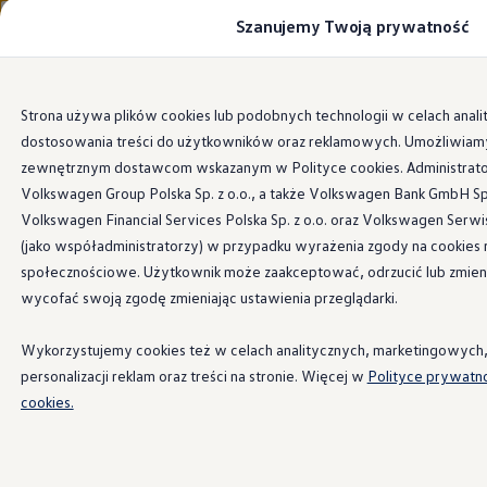
Szanujemy Twoją prywatność
Modele i konfigurator
Porównaj modele
Certyfikowane używane
Volkswagen dla biznesu
Przejdź
Przejdź do
Auta dostępne od ręki
Strona używa plików cookies lub podobnych technologii w celach anali
głównej
do
Cenniki
dostosowania treści do użytkowników oraz reklamowych. Umożliwiamy
zawartości
stopki
Modele elektryczne i elektromobilność
Modele elektryczne
zewnętrznym dostawcom wskazanym w Polityce cookies. Administrat
Modele elektryczne
Volkswagen Group Polska Sp. z o.o., a także Volkswagen Bank GmbH Sp.
Samochody hybrydowe
Volkswagen Financial Services Polska Sp. z o.o. oraz Volkswagen Serwi
Przyszłe modele i auta koncepcyjne
ID.4 GTX Xtreme
(jako współadministratorzy) w przypadku wyrażenia zgody na cookies 
ID.5 GTX “Xcite”
społecznościowe. Użytkownik może zaakceptować, odrzucić lub zmieni
Nowy ID. Polo GTI
wycofać swoją zgodę zmieniając ustawienia przeglądarki.
Ładowanie i zasięg
Ładowanie samochodu elektrycznego w domu –
Ładowanie samochodu elektrycznego w trasie – 
Wykorzystujemy cookies też w celach analitycznych, marketingowych,
Zasięg samochodów elektrycznych
personalizacji reklam oraz treści na stronie. Więcej w
Polityce prywatn
Sposoby płatności
Symulator zasięgu i ładowania
cookies.
Korzyści i koszty
Koszty utrzymania
Leasing
Najem