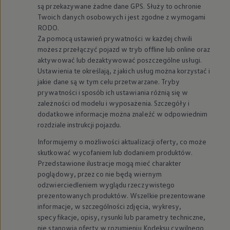
są przekazywane żadne dane GPS. Służy to ochronie
Twoich danych osobowych i jest zgodne z wymogami
RODO.
Za pomocą ustawień prywatności w każdej chwili
możesz przełączyć pojazd w tryb offline lub online oraz
aktywować lub dezaktywować poszczególne usługi.
Ustawienia te określają, z jakich usług można korzystać i
jakie dane są w tym celu przetwarzane. Tryby
prywatności i sposób ich ustawiania różnią się w
zależności od modelu i wyposażenia. Szczegóły i
dodatkowe informacje można znaleźć w odpowiednim
rozdziale instrukcji pojazdu.
Informujemy o możliwości aktualizacji oferty, co może
skutkować wycofaniem lub dodaniem produktów.
Przedstawione ilustracje mogą mieć charakter
poglądowy, przez co nie będą wiernym
odzwierciedleniem wyglądu rzeczywistego
prezentowanych produktów. Wszelkie prezentowane
informacje, w szczególności zdjęcia, wykresy,
specyfikacje, opisy, rysunki lub parametry techniczne,
nie stanowią oferty w rozumieniu Kodeksu cywilnego