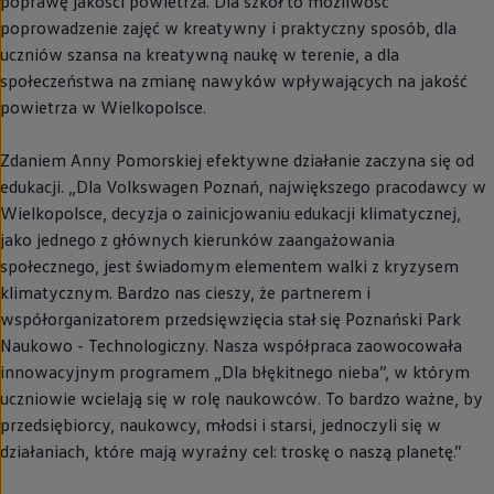
poprawę jakości powietrza. Dla szkół to możliwość
poprowadzenie zajęć w kreatywny i praktyczny sposób, dla
uczniów szansa na kreatywną naukę w terenie, a dla
społeczeństwa na zmianę nawyków wpływających na jakość
powietrza w Wielkopolsce.
Zdaniem Anny Pomorskiej efektywne działanie zaczyna się od
edukacji. „Dla
Volkswagen
Poznań, największego pracodawcy w
Wielkopolsce, decyzja o zainicjowaniu edukacji klimatycznej,
jako jednego z głównych kierunków zaangażowania
społecznego, jest świadomym elementem walki z kryzysem
klimatycznym. Bardzo nas cieszy, że partnerem i
współorganizatorem przedsięwzięcia stał się Poznański Park
Naukowo - Technologiczny. Nasza współpraca zaowocowała
innowacyjnym programem „Dla błękitnego nieba”, w którym
uczniowie wcielają się w rolę naukowców. To bardzo ważne, by
przedsiębiorcy, naukowcy, młodsi i starsi, jednoczyli się w
działaniach, które mają wyraźny cel: troskę o naszą planetę.”