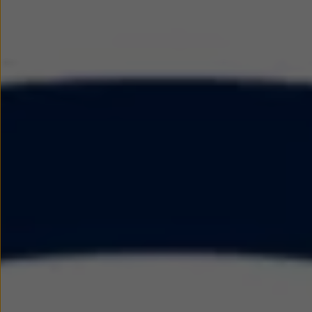
Modele sportowe
Leasing i najem dla firm
Leasing
Najem
Finansowanie aut używanych
Finansowanie dla firm
Kalkulator finansowy
Kredyt i najem
Kredyt
Najem
Finansowanie aut używanych
Kalkulator finansowy
Ubezpieczenia i gwarancje
Ubezpieczenia komunikacyjne
Ubezpieczenie GAP/RTI
Gwarancje
Zakup i finansowanie dla biznesu
Leasing dla biznesu
Mała flota
Duża flota
Elektromobilność dla firm
Skonfiguruj Volkswagena
Poradnik kupującego
Volkswagen dla biznesu
Serwis, akcesoria i aktualizacje