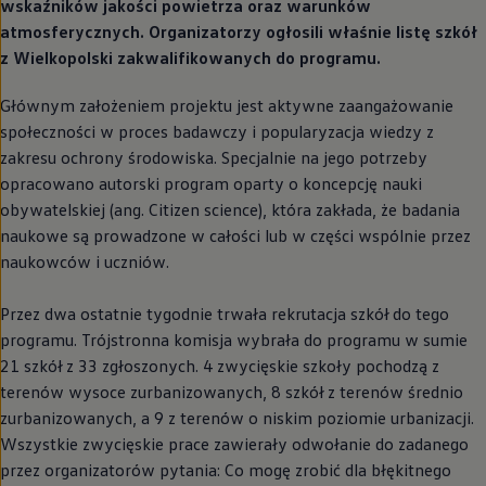
wskaźników jakości powietrza oraz warunków
atmosferycznych. Organizatorzy ogłosili właśnie listę szkół
z Wielkopolski zakwalifikowanych do programu.
Głównym założeniem projektu jest aktywne zaangażowanie
społeczności w proces badawczy i popularyzacja wiedzy z
zakresu ochrony środowiska. Specjalnie na jego potrzeby
opracowano autorski program oparty o koncepcję nauki
obywatelskiej (ang. Citizen science), która zakłada, że badania
naukowe są prowadzone w całości lub w części wspólnie przez
naukowców i uczniów.
Przez dwa ostatnie tygodnie trwała rekrutacja szkół do tego
programu. Trójstronna komisja wybrała do programu w sumie
21 szkół z 33 zgłoszonych. 4 zwycięskie szkoły pochodzą z
terenów wysoce zurbanizowanych, 8 szkół z terenów średnio
zurbanizowanych, a 9 z terenów o niskim poziomie urbanizacji.
Wszystkie zwycięskie prace zawierały odwołanie do zadanego
przez organizatorów pytania: Co mogę zrobić dla błękitnego