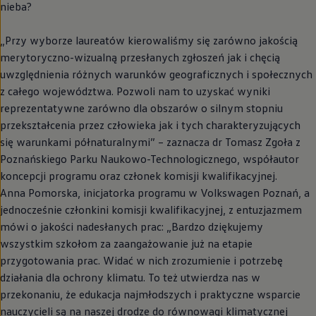
nieba?
„Przy wyborze laureatów kierowaliśmy się zarówno jakością
merytoryczno-wizualną przesłanych zgłoszeń jak i chęcią
uwzględnienia różnych warunków geograficznych i społecznych
z całego województwa. Pozwoli nam to uzyskać wyniki
reprezentatywne zarówno dla obszarów o silnym stopniu
przekształcenia przez człowieka jak i tych charakteryzujących
się warunkami półnaturalnymi” – zaznacza dr Tomasz Zgoła z
Poznańskiego Parku Naukowo-Technologicznego, współautor
koncepcji programu oraz członek komisji kwalifikacyjnej.
Anna Pomorska, inicjatorka programu w
Volkswagen
Poznań, a
jednocześnie członkini komisji kwalifikacyjnej, z entuzjazmem
mówi o jakości nadesłanych prac: „Bardzo dziękujemy
wszystkim szkołom za zaangażowanie już na etapie
przygotowania prac. Widać w nich zrozumienie i potrzebę
działania dla ochrony klimatu. To też utwierdza nas w
przekonaniu, że edukacja najmłodszych i praktyczne wsparcie
nauczycieli są na naszej drodze do równowagi klimatycznej