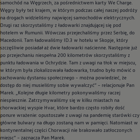
samochód na Węgrzech, za pośrednictwem karty We Charge.
Węgry były też krajem, w którym podczas całej naszej podróży
na drogach widzieliśmy najwięcej samochodów elektrycznych.
Drugi raz skorzystaliśmy z ładowarki znajdującej się pod
hotelem w Rumunii. Wówczas przejechaliśmy przez Serbię, do
Macedonii. Tam ładowaliśmy ID.3 w hotelu w Skopje, który
szczęśliwie posiadał aż dwie ładowarki naścienne. Następnie już
po przejechaniu niespełna 200 kilometrów skorzystaliśmy z
punktu ładowania w Ochrydzie. Tam z uwagi na tłok w miejscu,
w którym była zlokalizowała ładowarka, trudno było mówić o
zachowaniu dystansu społecznego – można powiedzieć, że
dostęp do niej musieliśmy sobie wywalczyć” – relacjonuje Pan
Marek. „Kolejne długie kilometry pokonywaliśmy raczej
niespiesznie. Zatrzymywaliśmy się w kilku miastach na
chorwackiej wyspie Hvar, które bardzo często robiły dość
ponure wrażenie: opustoszałe z uwagi na pandemię starówki czy
główne bulwary na długo zostaną nam w pamięci. Natomiast w
kontynentalnej części Chorwacji nie brakowało zatłoczonych
miejsc” – zaznacza Pan Marek.