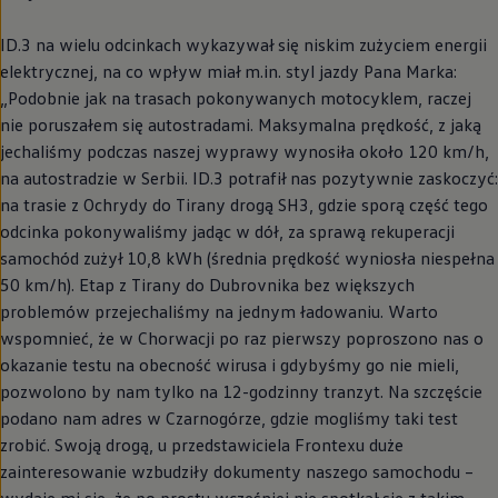
ID.3 na wielu odcinkach wykazywał się niskim zużyciem energii
elektrycznej, na co wpływ miał m.in. styl jazdy Pana Marka:
„Podobnie jak na trasach pokonywanych motocyklem, raczej
nie poruszałem się autostradami. Maksymalna prędkość, z jaką
jechaliśmy podczas naszej wyprawy wynosiła około 120 km/h,
na autostradzie w Serbii. ID.3 potrafił nas pozytywnie zaskoczyć:
na trasie z Ochrydy do Tirany drogą SH3, gdzie sporą część tego
odcinka pokonywaliśmy jadąc w dół, za sprawą rekuperacji
samochód zużył 10,8 kWh (średnia prędkość wyniosła niespełna
50 km/h). Etap z Tirany do Dubrovnika bez większych
problemów przejechaliśmy na jednym ładowaniu. Warto
wspomnieć, że w Chorwacji po raz pierwszy poproszono nas o
okazanie testu na obecność wirusa i gdybyśmy go nie mieli,
pozwolono by nam tylko na 12-godzinny tranzyt. Na szczęście
podano nam adres w Czarnogórze, gdzie mogliśmy taki test
zrobić. Swoją drogą, u przedstawiciela Frontexu duże
zainteresowanie wzbudziły dokumenty naszego samochodu –