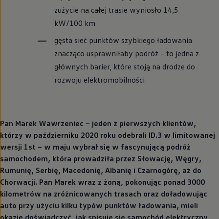
zużycie na całej trasie wyniosło 14,5
kW/100 km
gęsta sieć punktów szybkiego ładowania
znacząco usprawniłaby podróż – to jedna z
głównych barier, które stoją na drodze do
rozwoju elektromobilności
Pan Marek Wawrzeniec – jeden z pierwszych klientów,
którzy w październiku 2020 roku odebrali ID.3 w limitowanej
wersji 1st – w maju wybrał się w fascynującą podróż
samochodem, która prowadziła przez Słowację, Węgry,
Rumunię, Serbię, Macedonię, Albanię i Czarnogórę, aż do
Chorwacji. Pan Marek wraz z żoną, pokonując ponad 3000
kilometrów na zróżnicowanych trasach oraz doładowując
auto przy użyciu kilku typów punktów ładowania, mieli
okazję doświadczyć, jak spisuje się samochód elektryczny