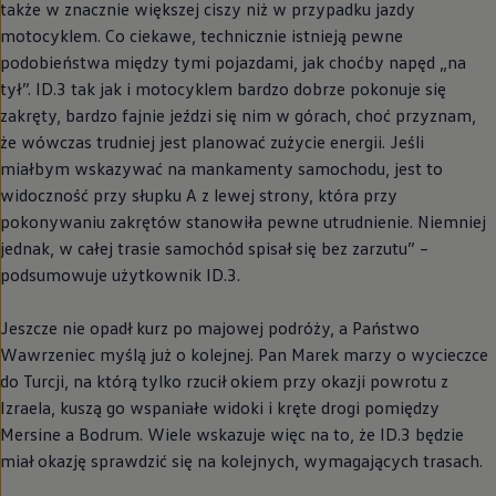
także w znacznie większej ciszy niż w przypadku jazdy
motocyklem. Co ciekawe, technicznie istnieją pewne
podobieństwa między tymi pojazdami, jak choćby napęd „na
tył”. ID.3 tak jak i motocyklem bardzo dobrze pokonuje się
zakręty, bardzo fajnie jeździ się nim w górach, choć przyznam,
że wówczas trudniej jest planować zużycie energii. Jeśli
miałbym wskazywać na mankamenty samochodu, jest to
widoczność przy słupku A z lewej strony, która przy
pokonywaniu zakrętów stanowiła pewne utrudnienie. Niemniej
jednak, w całej trasie samochód spisał się bez zarzutu” –
podsumowuje użytkownik ID.3.
Jeszcze nie opadł kurz po majowej podróży, a Państwo
Wawrzeniec myślą już o kolejnej. Pan Marek marzy o wycieczce
do Turcji, na którą tylko rzucił okiem przy okazji powrotu z
Izraela, kuszą go wspaniałe widoki i kręte drogi pomiędzy
Mersine a Bodrum. Wiele wskazuje więc na to, że ID.3 będzie
miał okazję sprawdzić się na kolejnych, wymagających trasach.