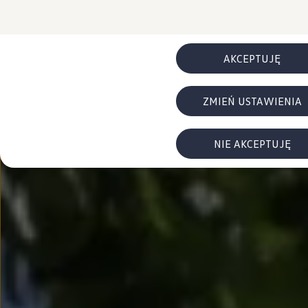
FAQ
Elektromobilność dla firm
Samochody elektryczne ID. – poznaj innowacyjną te
Baterie wysokonapięciowe aut elektrycznych –
Wyświetlacz head-up z rozszerzoną rzeczywist
AKCEPTUJĘ
System hamowania i odzyskiwanie energii
Pompa ciepła
ID. Sound – poznaj wyjątkowy dźwięk samoch
ZMIEŃ USTAWIENIA
Zrównoważony rozwój
Strategia Way to Zero
Pozyskiwanie surowców przez recykling
BlueMotion Technologies
NIE AKCEPTUJĘ
Dane o emisji CO₂
WLTP – zużycie paliwa i emisja CO₂
Recykling samochodów
Recykling baterii i akumulatorów
Oprogramowanie i łączność
ID. Software 6
ID. Software i aktualizacje
Interfejs do Twojego ID.
Zakup, finansowanie i ubezpieczenia
Oferty promocyjne
Promocje na nowe samochody – SUV-y, modele I
Oferty nowych i używanych aut
Kredyt, leasing, najem