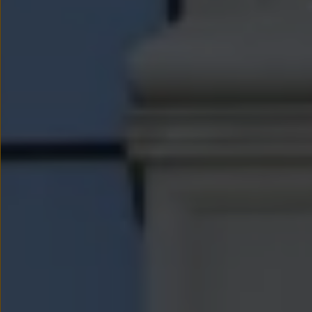
We Charge
Strefa kierowcy
Elektroniczna Instrukcja Obsługi
Informacje dla klientów
Informator o pojeździe
Gwarancje
Lampki ostrzegawcze i sygnalizacyjne
Starsze modele i generacje – archiwum oraz da
Certyfikaty
Wszystkie usługi
Oferty serwisowe
Dla przyszłych użytkowników Volkswagena
Dla obecnych użytkowników Volkswagena
Sezonowe usługi serwisowe
Korzyści autoryzowanego serwisowania
Informacje dla warsztatów
Świat Volkswagena
Volkswagen Magazine
Lifestyle
Eksploatacja
Samochody hybrydowe
SUV-y
Elektromobilność
Rozwój
Technologia