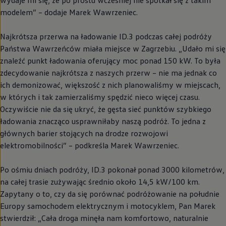
wydaje mi się, że po prostu wcześniej nie spotkał się z takim
modelem” – dodaje Marek Wawrzeniec.
Najkrótsza przerwa na ładowanie ID.3 podczas całej podróży
Państwa Wawrzeńców miała miejsce w Zagrzebiu. „Udało mi się
znaleźć punkt ładowania oferujący moc ponad 150 kW. To była
zdecydowanie najkrótsza z naszych przerw – nie ma jednak co
ich demonizować, większość z nich planowaliśmy w miejscach,
w których i tak zamierzaliśmy spędzić nieco więcej czasu.
Oczywiście nie da się ukryć, że gęsta sieć punktów szybkiego
ładowania znacząco usprawniłaby naszą podróż. To jedna z
głównych barier stojących na drodze rozwojowi
elektromobilności” – podkreśla Marek Wawrzeniec.
Po ośmiu dniach podróży, ID.3 pokonał ponad 3000 kilometrów,
na całej trasie zużywając średnio około 14,5 kW/100 km.
Zapytany o to, czy da się porównać podróżowanie na południe
Europy samochodem elektrycznym i motocyklem, Pan Marek
stwierdził: „Cała droga minęła nam komfortowo, naturalnie