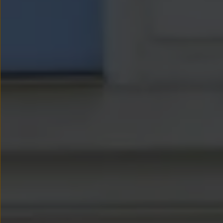
Nowy samochód krok po kroku – poradnik zaku
Samochody ekonomiczne i ekologiczne
Technologie i bezpieczeństwo
Odwiedź Volkswagen Home
Warto wybrać Volkswagena
Infolinia Volkswagen
Podcast Elektrycznie Tematyczni
Umów się na Serwis
Newsletter ID.
Społeczność Volkswagena
Znajdź Dealera
Zapisz się na jazdę próbną