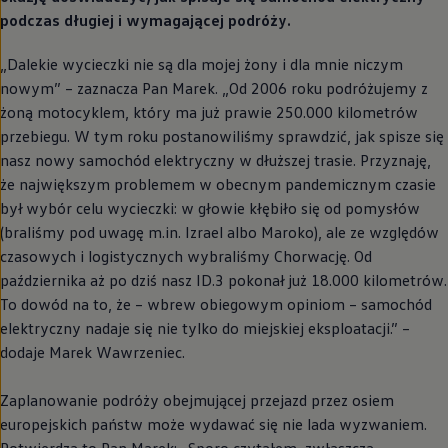
podczas długiej i wymagającej podróży.
„Dalekie wycieczki nie są dla mojej żony i dla mnie niczym
nowym” – zaznacza Pan Marek. „Od 2006 roku podróżujemy z
żoną motocyklem, który ma już prawie 250.000 kilometrów
przebiegu. W tym roku postanowiliśmy sprawdzić, jak spisze się
nasz nowy samochód elektryczny w dłuższej trasie. Przyznaję,
że największym problemem w obecnym pandemicznym czasie
był wybór celu wycieczki: w głowie kłębiło się od pomysłów
(braliśmy pod uwagę m.in. Izrael albo Maroko), ale ze względów
czasowych i logistycznych wybraliśmy Chorwację. Od
października aż po dziś nasz ID.3 pokonał już 18.000 kilometrów.
To dowód na to, że – wbrew obiegowym opiniom – samochód
elektryczny nadaje się nie tylko do miejskiej eksploatacji.” –
dodaje Marek Wawrzeniec.
Zaplanowanie podróży obejmującej przejazd przez osiem
europejskich państw może wydawać się nie lada wyzwaniem.