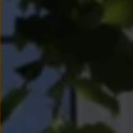
Modele sportowe
Leasing i najem dla firm
Leasing
Najem
Finansowanie aut używanych
Finansowanie dla firm
Kalkulator finansowy
Kredyt i najem
Kredyt
Najem
Finansowanie aut używanych
Kalkulator finansowy
Ubezpieczenia i gwarancje
Ubezpieczenia komunikacyjne
Ubezpieczenie GAP/RTI
Gwarancje
Zakup i finansowanie dla biznesu
Leasing dla biznesu
Mała flota
Duża flota
Elektromobilność dla firm
Skonfiguruj Volkswagena
Poradnik kupującego
Volkswagen dla biznesu
Serwis, akcesoria i aktualizacje