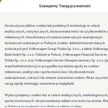
Szanujemy Twoją prywatność
Modele i konfigurator
Porównaj modele
Certyfikowane używane
Volkswagen dla biznesu
Przejdź
Przejdź do
Auta dostępne od ręki
Strona używa plików cookies lub podobnych technologii w celach
głównej
do
Cenniki
analitycznych, statystycznych, dostosowania treści do użytkowników 
zawartości
stopki
Modele elektryczne i elektromobilność
Modele elektryczne
reklamowych. Umożliwiamy ich umieszczanie naszym zewnętrznym
Modele elektryczne
dostawcom wskazanym w Polityce cookies. Administratorem danych
Samochody hybrydowe
osobowych jest Volkswagen Group Polska Sp. z o.o., a także Volkswag
Przyszłe modele i auta koncepcyjne
ID.4 GTX Xtreme
Bank GmbH Sp. z o.o. Oddział w Polsce, Volkswagen Financial Services
ID.5 GTX “Xcite”
Polska Sp. z o.o. oraz Volkswagen Serwis Ubezpieczeniowy Sp. z o.o. (j
Nowy ID. Polo GTI
współadministratorzy) w przypadku wyrażenia zgody na cookies
Ładowanie i zasięg
Ładowanie samochodu elektrycznego w domu –
reklamowe, analityczne i społecznościowe. Użytkownik może
Ładowanie samochodu elektrycznego w trasie – 
zaakceptować, odrzucić lub zmienić ustawienia cookies. Może wycofać
Zasięg samochodów elektrycznych
swoją zgodę zmieniając ustawienia przeglądarki.
Sposoby płatności
Symulator zasięgu i ładowania
Korzyści i koszty
Wykorzystujemy cookies też w celach analitycznych, marketingowych
Koszty utrzymania
społecznościowych i do personalizacji reklam oraz treści na stronie. Wi
Leasing
Najem
w
Polityce prywatności
oraz
Polityce plików cookies.