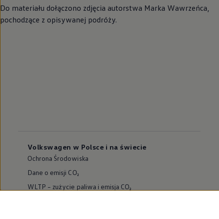
Do materiału dołączono zdjęcia autorstwa Marka Wawrzeńca,
pochodzące z opisywanej podróży.
Volkswagen w Polsce i na świecie
Ochrona Środowiska
Dane o emisji CO₂
WLTP – zużycie paliwa i emisja CO₂
Zaktualizuj nawigację
Informacje dla warsztatów