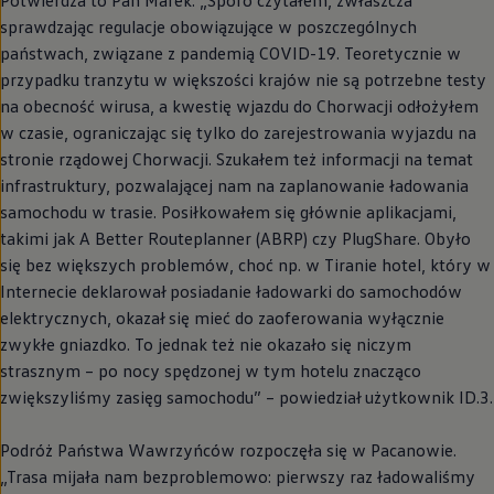
Potwierdza to Pan Marek: „Sporo czytałem, zwłaszcza
sprawdzając regulacje obowiązujące w poszczególnych
państwach, związane z pandemią COVID-19. Teoretycznie w
przypadku tranzytu w większości krajów nie są potrzebne testy
na obecność wirusa, a kwestię wjazdu do Chorwacji odłożyłem
w czasie, ograniczając się tylko do zarejestrowania wyjazdu na
stronie rządowej Chorwacji. Szukałem też informacji na temat
infrastruktury, pozwalającej nam na zaplanowanie ładowania
samochodu w trasie. Posiłkowałem się głównie aplikacjami,
takimi jak A Better Routeplanner (ABRP) czy PlugShare. Obyło
się bez większych problemów, choć np. w Tiranie hotel, który w
Internecie deklarował posiadanie ładowarki do samochodów
elektrycznych, okazał się mieć do zaoferowania wyłącznie
zwykłe gniazdko. To jednak też nie okazało się niczym
strasznym – po nocy spędzonej w tym hotelu znacząco
zwiększyliśmy zasięg samochodu” – powiedział użytkownik ID.3.
Podróż Państwa Wawrzyńców rozpoczęła się w Pacanowie.
„Trasa mijała nam bezproblemowo: pierwszy raz ładowaliśmy