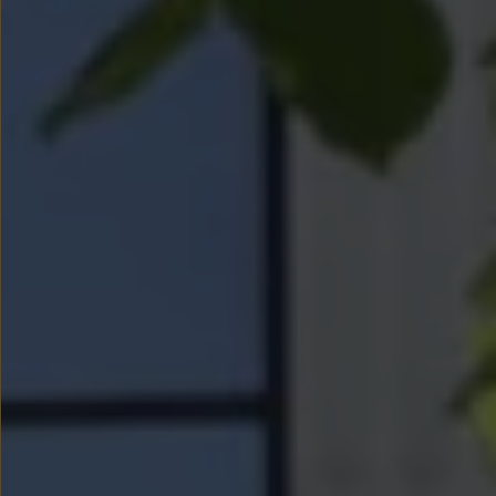
myVolkswagen
Serwis i części
Przegląd okresowy
Naprawy i przeglądy
Olej silnikowy i płyny eksploatacyjne
Koła i opony
Pomoc w razie wypadku i awarii
Serwis i części na raty
Pakiet przeglądów dla Twojego Volkswagena
Badanie satysfakcji klienta – oceń nasz serwis i
Ubezpieczenie opon
Akcesoria
Sklep online akcesoriów
Koła zimowe
Personalizacja
Urządzenia ładujące
Ochrona i pielęgnacja
Akcesoria do poszczególnych modeli
Rozwiązania transportowe i bagażowe
Elektronika i rozrywka
Usługi cyfrowe
Aktualizacje oprogramowania, map i radia
Aplikacje Volkswagen, logowanie i sklep
Znajdź usługi dla swojego modelu
Połączenie telefonu komórkowego z pojazdem