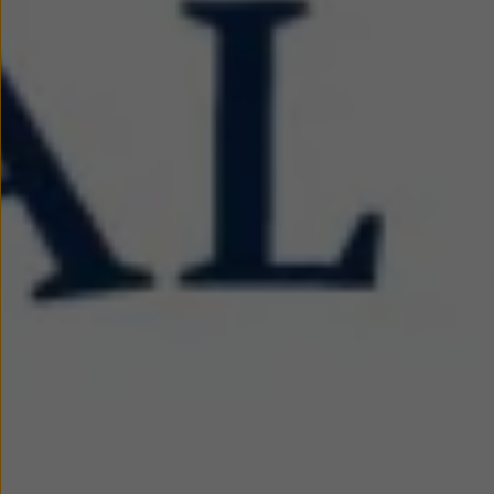
Nowy samochód krok po kroku – poradnik zaku
Samochody ekonomiczne i ekologiczne
Technologie i bezpieczeństwo
Odwiedź Volkswagen Home
Warto wybrać Volkswagena
Infolinia Volkswagen
Podcast Elektrycznie Tematyczni
Umów się na Serwis
Newsletter ID.
Społeczność Volkswagena
Znajdź Dealera
Zapisz się na jazdę próbną