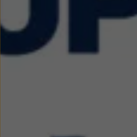
We Charge
Strefa kierowcy
Elektroniczna Instrukcja Obsługi
Informacje dla klientów
Informator o pojeździe
Gwarancje
Lampki ostrzegawcze i sygnalizacyjne
Starsze modele i generacje – archiwum oraz da
Certyfikaty
Wszystkie usługi
Oferty serwisowe
Dla przyszłych użytkowników Volkswagena
Dla obecnych użytkowników Volkswagena
Sezonowe usługi serwisowe
Korzyści autoryzowanego serwisowania
Informacje dla warsztatów
Świat Volkswagena
Volkswagen Magazine
Lifestyle
Eksploatacja
Samochody hybrydowe
SUV-y
Elektromobilność
Rozwój
Technologia