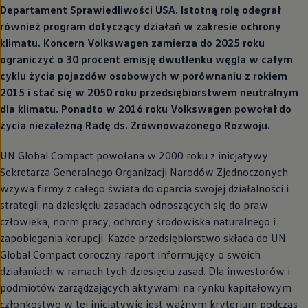
Departament Sprawiedliwości USA. Istotną rolę odegrał
również program dotyczący działań w zakresie ochrony
klimatu. Koncern
Volkswagen
zamierza do 2025 roku
ograniczyć o 30 procent emisję dwutlenku węgla w całym
cyklu życia pojazdów osobowych w porównaniu z rokiem
2015 i stać się w 2050 roku przedsiębiorstwem neutralnym
dla klimatu. Ponadto w 2016 roku
Volkswagen
powołał do
życia niezależną Radę ds. Zrównoważonego Rozwoju.
UN Global Compact powołana w 2000 roku z inicjatywy
Sekretarza Generalnego Organizacji Narodów Zjednoczonych
wzywa firmy z całego świata do oparcia swojej działalności i
strategii na dziesięciu zasadach odnoszących się do praw
człowieka, norm pracy, ochrony środowiska naturalnego i
zapobiegania korupcji. Każde przedsiębiorstwo składa do UN
Global Compact coroczny raport informujący o swoich
działaniach w ramach tych dziesięciu zasad. Dla inwestorów i
podmiotów zarządzających aktywami na rynku kapitałowym
członkostwo w tej inicjatywie jest ważnym kryterium podczas