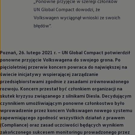
„Ponowne przyjęcie w szeregi członków
UN Global Compact dowodzi, że
Volkswagen
wyciągnął wnioski ze swoich
błędów”.
Poznań, 26. lutego 2021 r. – UN Global Compact potwierdził
ponowne przyjęcie Volkswagena do swojego grona. Po
pięcioletniej przerwie koncern powraca do największej na
świecie inicjatywy wspierającej zarządzanie
przedsiębiorstwami zgodnie z zasadami zrównoważonego
rozwoju. Koncern przestał być członkiem organizacji na
skutek kryzysu związanego z silnikami Diesla. Decydującym
czynnikiem umożliwiającym ponowne członkostwo było
wprowadzenie przez koncern
Volkswagen
nowego systemu
zapewniającego zgodność wszystkich działań z prawem
(Compliance) oraz zasad uczciwości będących wynikiem
zakończonego sukcesem monitoringu prowadzonego przez