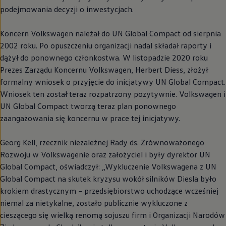
podejmowania decyzji o inwestycjach.
Koncern
Volkswagen
należał do UN Global Compact od sierpnia
2002 roku. Po opuszczeniu organizacji nadal składał raporty i
dążył do ponownego członkostwa. W listopadzie 2020 roku
Prezes Zarządu Koncernu
Volkswagen
, Herbert Diess, złożył
formalny wniosek o przyjęcie do inicjatywy UN Global Compact.
Wniosek ten został teraz rozpatrzony pozytywnie.
Volkswagen
i
UN Global Compact tworzą teraz plan ponownego
zaangażowania się koncernu w prace tej inicjatywy.
Georg Kell, rzecznik niezależnej Rady ds. Zrównoważonego
Rozwoju w Volkswagenie oraz założyciel i były dyrektor UN
Global Compact, oświadczył: „Wykluczenie Volkswagena z UN
Global Compact na skutek kryzysu wokół silników Diesla było
krokiem drastycznym – przedsiębiorstwo uchodzące wcześniej
niemal za nietykalne, zostało publicznie wykluczone z
cieszącego się wielką renomą sojuszu firm i Organizacji Narodów