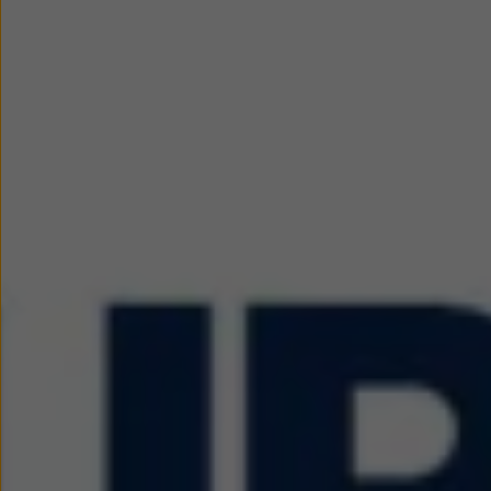
myVolkswagen
Serwis i części
Przegląd okresowy
Naprawy i przeglądy
Olej silnikowy i płyny eksploatacyjne
Koła i opony
Pomoc w razie wypadku i awarii
Serwis i części na raty
Pakiet przeglądów dla Twojego Volkswagena
Badanie satysfakcji klienta – oceń nasz serwis i
Ubezpieczenie opon
Akcesoria
Sklep online akcesoriów
Koła zimowe
Personalizacja
Urządzenia ładujące
Ochrona i pielęgnacja
Akcesoria do poszczególnych modeli
Rozwiązania transportowe i bagażowe
Elektronika i rozrywka
Usługi cyfrowe
Aktualizacje oprogramowania, map i radia
Aplikacje Volkswagen, logowanie i sklep
Znajdź usługi dla swojego modelu
Połączenie telefonu komórkowego z pojazdem