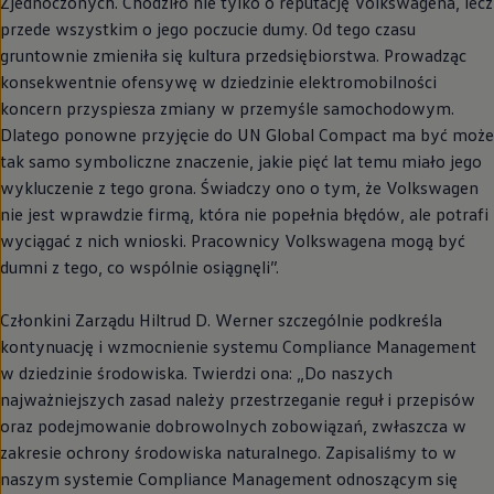
Zjednoczonych. Chodziło nie tylko o reputację Volkswagena, lecz
przede wszystkim o jego poczucie dumy. Od tego czasu
gruntownie zmieniła się kultura przedsiębiorstwa. Prowadząc
konsekwentnie ofensywę w dziedzinie elektromobilności
koncern przyspiesza zmiany w przemyśle samochodowym.
Dlatego ponowne przyjęcie do UN Global Compact ma być może
tak samo symboliczne znaczenie, jakie pięć lat temu miało jego
wykluczenie z tego grona. Świadczy ono o tym, że
Volkswagen
nie jest wprawdzie firmą, która nie popełnia błędów, ale potrafi
wyciągać z nich wnioski. Pracownicy Volkswagena mogą być
dumni z tego, co wspólnie osiągnęli”.
Członkini Zarządu Hiltrud D. Werner szczególnie podkreśla
kontynuację i wzmocnienie systemu Compliance Management
w dziedzinie środowiska. Twierdzi ona: „Do naszych
najważniejszych zasad należy przestrzeganie reguł i przepisów
oraz podejmowanie dobrowolnych zobowiązań, zwłaszcza w
zakresie ochrony środowiska naturalnego. Zapisaliśmy to w
naszym systemie Compliance Management odnoszącym się