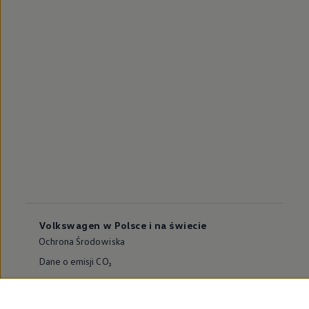
Volkswagen w Polsce i na świecie
Ochrona Środowiska
Dane o emisji CO₂
WLTP – zużycie paliwa i emisja CO₂
Zaktualizuj nawigację