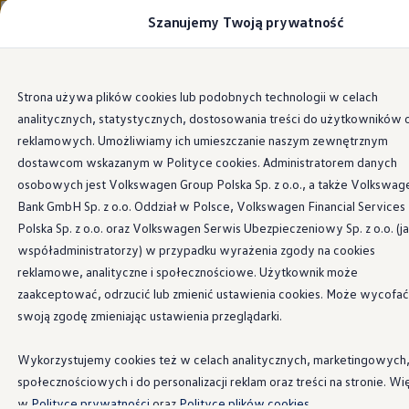
Szanujemy Twoją prywatność
Modele i konfigurator
Porównaj modele
Certyfikowane używane
Volkswagen dla biznesu
Przejdź
Przejdź do
Auta dostępne od ręki
Strona używa plików cookies lub podobnych technologii w celach
głównej
do
Cenniki
analitycznych, statystycznych, dostosowania treści do użytkowników 
zawartości
stopki
Modele elektryczne i elektromobilność
Modele elektryczne
reklamowych. Umożliwiamy ich umieszczanie naszym zewnętrznym
Modele elektryczne
dostawcom wskazanym w Polityce cookies. Administratorem danych
Samochody hybrydowe
osobowych jest Volkswagen Group Polska Sp. z o.o., a także Volkswag
Przyszłe modele i auta koncepcyjne
ID.4 GTX Xtreme
Bank GmbH Sp. z o.o. Oddział w Polsce, Volkswagen Financial Services
ID.5 GTX “Xcite”
Polska Sp. z o.o. oraz Volkswagen Serwis Ubezpieczeniowy Sp. z o.o. (j
Nowy ID. Polo GTI
współadministratorzy) w przypadku wyrażenia zgody na cookies
Ładowanie i zasięg
Ładowanie samochodu elektrycznego w domu –
reklamowe, analityczne i społecznościowe. Użytkownik może
Ładowanie samochodu elektrycznego w trasie – 
zaakceptować, odrzucić lub zmienić ustawienia cookies. Może wycofać
Zasięg samochodów elektrycznych
swoją zgodę zmieniając ustawienia przeglądarki.
Sposoby płatności
Symulator zasięgu i ładowania
Korzyści i koszty
Wykorzystujemy cookies też w celach analitycznych, marketingowych
Koszty utrzymania
społecznościowych i do personalizacji reklam oraz treści na stronie. Wi
Leasing
Najem
w
Polityce prywatności
oraz
Polityce plików cookies.