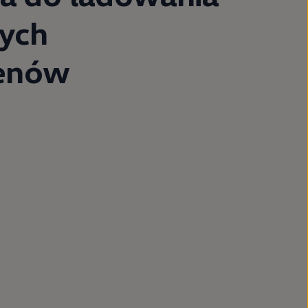
nych
enów