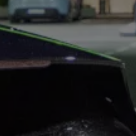
We Charge
Strefa kierowcy
Elektroniczna Instrukcja Obsługi
Informacje dla klientów
Informator o pojeździe
Gwarancje
Lampki ostrzegawcze i sygnalizacyjne
Starsze modele i generacje – archiwum oraz da
Certyfikaty
Wszystkie usługi
Oferty serwisowe
Dla przyszłych użytkowników Volkswagena
Dla obecnych użytkowników Volkswagena
Sezonowe usługi serwisowe
Korzyści autoryzowanego serwisowania
Informacje dla warsztatów
Świat Volkswagena
Volkswagen Magazine
Lifestyle
Eksploatacja
Samochody hybrydowe
SUV-y
Elektromobilność
Rozwój
Technologia