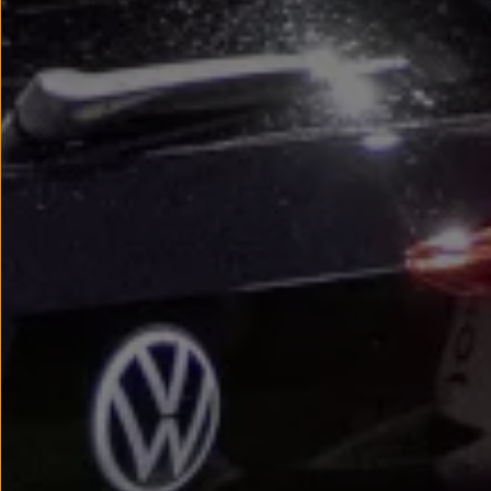
Nowy samochód krok po kroku – poradnik zaku
Samochody ekonomiczne i ekologiczne
Technologie i bezpieczeństwo
Odwiedź Volkswagen Home
Warto wybrać Volkswagena
Infolinia Volkswagen
Podcast Elektrycznie Tematyczni
Umów się na Serwis
Newsletter ID.
Społeczność Volkswagena
Znajdź Dealera
Zapisz się na jazdę próbną