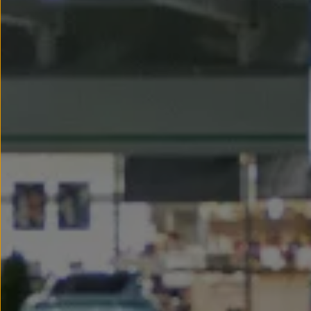
myVolkswagen
Serwis i części
Przegląd okresowy
Naprawy i przeglądy
Olej silnikowy i płyny eksploatacyjne
Koła i opony
Pomoc w razie wypadku i awarii
Serwis i części na raty
Pakiet przeglądów dla Twojego Volkswagena
Badanie satysfakcji klienta – oceń nasz serwis i
Ubezpieczenie opon
Akcesoria
Sklep online akcesoriów
Koła zimowe
Personalizacja
Urządzenia ładujące
Ochrona i pielęgnacja
Akcesoria do poszczególnych modeli
Rozwiązania transportowe i bagażowe
Elektronika i rozrywka
Usługi cyfrowe
Aktualizacje oprogramowania, map i radia
Aplikacje Volkswagen, logowanie i sklep
Znajdź usługi dla swojego modelu
Połączenie telefonu komórkowego z pojazdem