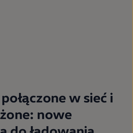
ołączone w sieć i
żone: nowe
ia do ładowania