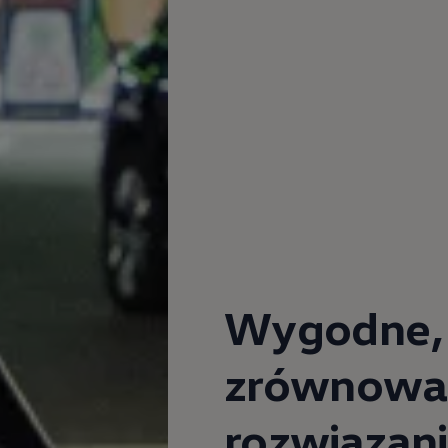
ne techniczne
Wygodne, p
zrównowa
rozwiązan