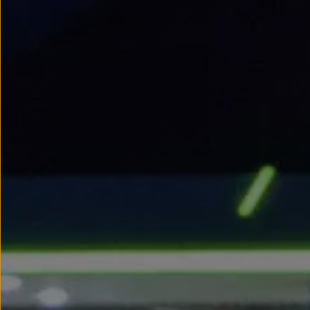
Modele sportowe
Leasing i najem dla firm
Leasing
Najem
Finansowanie aut używanych
Finansowanie dla firm
Kalkulator finansowy
Kredyt i najem
Kredyt
Najem
Finansowanie aut używanych
Kalkulator finansowy
Ubezpieczenia i gwarancje
Ubezpieczenia komunikacyjne
Ubezpieczenie GAP/RTI
Gwarancje
Zakup i finansowanie dla biznesu
Leasing dla biznesu
Mała flota
Duża flota
Elektromobilność dla firm
Skonfiguruj Volkswagena
Poradnik kupującego
Volkswagen dla biznesu
Serwis, akcesoria i aktualizacje