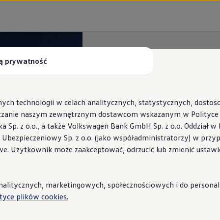
ą prywatność
ych technologii w celach analitycznych, statystycznych, dosto
czanie naszym zewnętrznym dostawcom wskazanym w Polityce c
Sp. z o.o., a także Volkswagen Bank GmbH Sp. z o.o. Oddział w 
s Ubezpieczeniowy Sp. z o.o. (jako współadministratorzy) w prz
 Wallbox ID.Charger
we. Użytkownik może zaakceptować, odrzucić lub zmienić ustawi
stacje i porady
litycznych, marketingowych, społecznościowych i do personaliza
ityce plików cookies.