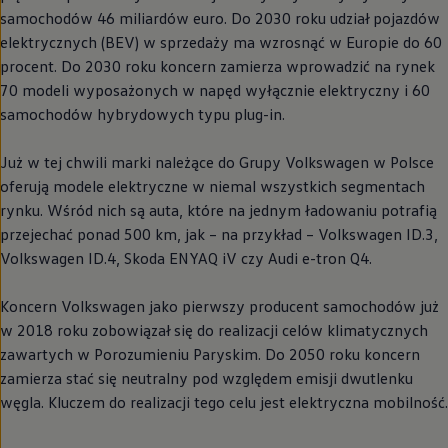
samochodów 46 miliardów euro. Do 2030 roku udział pojazdów
elektrycznych (BEV) w sprzedaży ma wzrosnąć w Europie do 60
procent. Do 2030 roku koncern zamierza wprowadzić na rynek
70 modeli wyposażonych w napęd wyłącznie elektryczny i 60
samochodów hybrydowych typu plug-in.
Już w tej chwili marki należące do Grupy
Volkswagen
w Polsce
oferują modele elektryczne w niemal wszystkich segmentach
rynku. Wśród nich są auta, które na jednym ładowaniu potrafią
przejechać ponad 500 km, jak – na przykład –
Volkswagen
ID.3,
Volkswagen
ID.4, Skoda ENYAQ iV czy Audi e-tron Q4.
Koncern
Volkswagen
jako pierwszy producent samochodów już
w 2018 roku zobowiązał się do realizacji celów klimatycznych
zawartych w Porozumieniu Paryskim. Do 2050 roku koncern
zamierza stać się neutralny pod względem emisji dwutlenku
węgla. Kluczem do realizacji tego celu jest elektryczna mobilność.