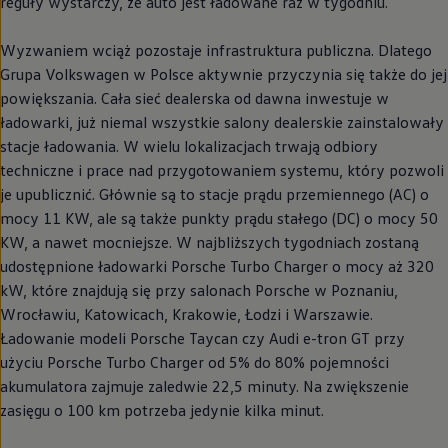
reguły wystarczy, że auto jest ładowane raz w tygodniu.
Wyzwaniem wciąż pozostaje infrastruktura publiczna. Dlatego
Grupa
Volkswagen
w Polsce aktywnie przyczynia się także do jej
powiększania. Cała sieć dealerska od dawna inwestuje w
ładowarki, już niemal wszystkie salony dealerskie zainstalowały
stacje ładowania. W wielu lokalizacjach trwają odbiory
techniczne i prace nad przygotowaniem systemu, który pozwoli
je upublicznić. Głównie są to stacje prądu przemiennego (AC) o
mocy 11 KW, ale są także punkty prądu stałego (DC) o mocy 50
KW, a nawet mocniejsze. W najbliższych tygodniach zostaną
udostępnione ładowarki Porsche Turbo Charger o mocy aż 320
kW, które znajdują się przy salonach Porsche w Poznaniu,
Wrocławiu, Katowicach, Krakowie, Łodzi i Warszawie.
Ładowanie modeli Porsche Taycan czy Audi e-tron GT przy
użyciu Porsche Turbo Charger od 5% do 80% pojemności
akumulatora zajmuje zaledwie 22,5 minuty. Na zwiększenie
zasięgu o 100 km potrzeba jedynie kilka minut.