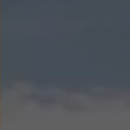
Modele sportowe
Leasing i najem dla firm
Leasing
Najem
Finansowanie aut używanych
Finansowanie dla firm
Kalkulator finansowy
Kredyt i najem
Kredyt
Najem
Finansowanie aut używanych
Kalkulator finansowy
Ubezpieczenia i gwarancje
Ubezpieczenia komunikacyjne
Ubezpieczenie GAP/RTI
Gwarancje
Zakup i finansowanie dla biznesu
Leasing dla biznesu
Mała flota
Duża flota
Elektromobilność dla firm
Skonfiguruj Volkswagena
Poradnik kupującego
Volkswagen dla biznesu
Serwis, akcesoria i aktualizacje