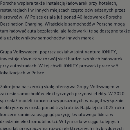
Porsche wspiera także instalację ładowarek przy hotelach,
restauracjach i w innych miejscach często odwiedzanych przez
kierowców. W Polsce działa już ponad 40 ładowarek Porsche
Destination Charging. Właściciele samochodów Porsche mogą
tam ładować auta bezpłatnie, ale ładowarki te są dostępne także
dla użytkowników samochodów innych marek.
Grupa
Volkswagen
, poprzez udział w joint venture IONITY,
inwestuje również w rozwój sieci bardzo szybkich ładowarek
przy autostradach. W tej chwili IONITY prowadzi prace w 5
lokalizacjach w Polsce.
Zakrojona na szeroką skalę ofensywa Grupy
Volkswagen
w
zakresie samochodów elektrycznych przynosi efekty. W 2020
sprzedaż modeli koncernu wyposażonych w napęd wyłącznie
elektryczny wzrosła ponad trzykrotnie. Najdalej do 2025 roku
koncern zamierza osiągnąć pozycję światowego lidera w
dziedzinie elektromobilności. W tym celu w ciągu kolejnych
pięciu lat przeznaczy na rozwój elektrycznych i hybrydowych