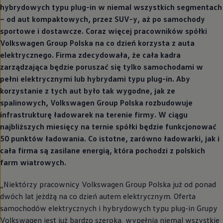
hybrydowych typu plug-in w niemal wszystkich segmentach
– od aut kompaktowych, przez SUV-y, aż po samochody
sportowe i dostawcze. Coraz więcej pracowników spółki
Volkswagen
Group Polska na co dzień korzysta z auta
elektrycznego. Firma zdecydowała, że cała kadra
zarządzająca będzie poruszać się tylko samochodami w
pełni elektrycznymi lub hybrydami typu plug-in. Aby
korzystanie z tych aut było tak wygodne, jak ze
spalinowych,
Volkswagen
Group Polska rozbudowuje
infrastrukturę ładowarek na terenie firmy. W ciągu
najbliższych miesięcy na ternie spółki będzie funkcjonować
50 punktów ładowania. Co istotne, zarówno ładowarki, jak i
cała firma są zasilane energią, która pochodzi z polskich
farm wiatrowych.
„Niektórzy pracownicy
Volkswagen
Group Polska już od ponad
dwóch lat jeżdżą na co dzień autem elektrycznym. Oferta
samochodów elektrycznych i hybrydowych typu plug-in Grupy
Volkswagen
jest już bardzo szeroka, wypełnia niemal wszystkie