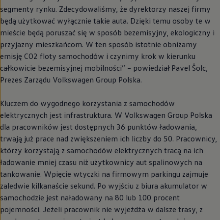
segmenty rynku. Zdecydowaliśmy, że dyrektorzy naszej firmy
będą użytkować wyłącznie takie auta. Dzięki temu osoby te w
mieście będą poruszać się w sposób bezemisyjny, ekologiczny i
przyjazny mieszkańcom. W ten sposób istotnie obniżamy
emisję CO2 floty samochodów i czynimy krok w kierunku
całkowicie bezemisyjnej mobilności” – powiedział Pavel Šolc,
Prezes Zarządu
Volkswagen
Group Polska.
Kluczem do wygodnego korzystania z samochodów
elektrycznych jest infrastruktura. W
Volkswagen
Group Polska
dla pracowników jest dostępnych 36 punktów ładowania,
trwają już prace nad zwiększeniem ich liczby do 50. Pracownicy,
którzy korzystają z samochodów elektrycznych tracą na ich
ładowanie mniej czasu niż użytkownicy aut spalinowych na
tankowanie. Wpięcie wtyczki na firmowym parkingu zajmuje
zaledwie kilkanaście sekund. Po wyjściu z biura akumulator w
samochodzie jest naładowany na 80 lub 100 procent
pojemności. Jeżeli pracownik nie wyjeżdża w dalsze trasy, z