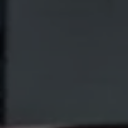
Nowy samochód krok po kroku – poradnik zaku
Samochody ekonomiczne i ekologiczne
Technologie i bezpieczeństwo
Odwiedź Volkswagen Home
Warto wybrać Volkswagena
Infolinia Volkswagen
Podcast Elektrycznie Tematyczni
Umów się na Serwis
Newsletter ID.
Społeczność Volkswagena
Znajdź Dealera
Zapisz się na jazdę próbną