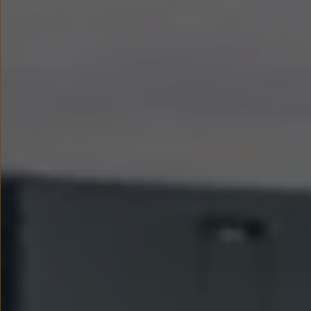
We Charge
Strefa kierowcy
Elektroniczna Instrukcja Obsługi
Informacje dla klientów
Informator o pojeździe
Gwarancje
Lampki ostrzegawcze i sygnalizacyjne
Starsze modele i generacje – archiwum oraz da
Certyfikaty
Wszystkie usługi
Oferty serwisowe
Dla przyszłych użytkowników Volkswagena
Dla obecnych użytkowników Volkswagena
Sezonowe usługi serwisowe
Korzyści autoryzowanego serwisowania
Informacje dla warsztatów
Świat Volkswagena
Volkswagen Magazine
Lifestyle
Eksploatacja
Samochody hybrydowe
SUV-y
Elektromobilność
Rozwój
Technologia