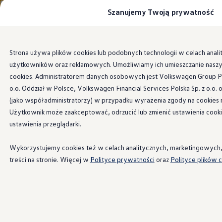
Szanujemy Twoją prywatność
Modele i konfigurator
Porównaj modele
Certyfikowane używane
Volkswagen dla biznesu
Przejdź
Przejdź do
Auta dostępne od ręki
Strona używa plików cookies lub podobnych technologii w celach anali
głównej
do
Cenniki
użytkowników oraz reklamowych. Umożliwiamy ich umieszczanie na
zawartości
stopki
Modele elektryczne i elektromobilność
Modele elektryczne
cookies. Administratorem danych osobowych jest Volkswagen Group Pol
Modele elektryczne
o.o. Oddział w Polsce, Volkswagen Financial Services Polska Sp. z o.o
Samochody hybrydowe
(jako współadministratorzy) w przypadku wyrażenia zgody na cookies 
Przyszłe modele i auta koncepcyjne
ID.4 GTX Xtreme
Użytkownik może zaakceptować, odrzucić lub zmienić ustawienia cook
ID.5 GTX “Xcite”
ustawienia przeglądarki.
Nowy ID. Polo GTI
Ładowanie i zasięg
Ładowanie samochodu elektrycznego w domu –
Wykorzystujemy cookies też w celach analitycznych, marketingowych, 
Ładowanie samochodu elektrycznego w trasie – 
treści na stronie. Więcej w
Polityce prywatności
oraz
Polityce plików c
Zasięg samochodów elektrycznych
Sposoby płatności
Symulator zasięgu i ładowania
Korzyści i koszty
Koszty utrzymania
Leasing
Najem