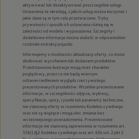
aktywować lub dezaktywować poszczególne usługi.
Ustawienia te określają, z jakich usług można korzystać i
jakie dane są w tym celu przetwarzane. Tryby
prywatności i sposób ich ustawiania różnią się w
zależności od modelu i wyposażenia. Szczegóły i
dodatkowe informacje można znaleźć w odpowiednim
rozdziale instrukcji pojazdu.
Informujemy o możliwości aktualizacji oferty, co może
skutkować wycofaniem lub dodaniem produktów.
Przedstawione ilustracje mogą mieć charakter
poglądowy, przez co nie będą wiernym
odzwierciedleniem wyglądu rzeczywistego
prezentowanych produktów. Wszelkie prezentowane
informacje, w szczególności zdjęcia, wykresy,
specyfikacje, opisy, rysunki lub parametry techniczne,
nie stanowią oferty w rozumieniu Kodeksu cywilnego
oraz nie są wiążące i mogą ulec zmianie bez
wcześniejszego powiadomienia. Prezentowane
informacje nie stanowią zapewnienia w rozumieniu art.
556(1)§2 Kodeksu cywilnego oraz art. 43b ust. 2 pkt 2
lit. a-c Ustawy o prawach konsumenta.
Volkswagen