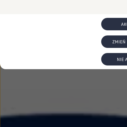
FAQ
Elektromobilność dla firm
Samochody elektryczne ID. – poznaj innowacyjną te
Baterie wysokonapięciowe aut elektrycznych –
Wyświetlacz head-up z rozszerzoną rzeczywist
AK
System hamowania i odzyskiwanie energii
Pompa ciepła
ID. Sound – poznaj wyjątkowy dźwięk samoch
ZMIEŃ
Zrównoważony rozwój
Strategia Way to Zero
Pozyskiwanie surowców przez recykling
BlueMotion Technologies
NIE 
Dane o emisji CO₂
WLTP – zużycie paliwa i emisja CO₂
Recykling samochodów
Recykling baterii i akumulatorów
Oprogramowanie i łączność
ID. Software 6
ID. Software i aktualizacje
Interfejs do Twojego ID.
Zakup, finansowanie i ubezpieczenia
Oferty promocyjne
Promocje na nowe samochody – SUV-y, modele I
Oferty nowych i używanych aut
Kredyt, leasing, najem