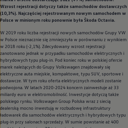
Wzrost rejestracji dotyczy także samochodów dostawczych
(10,3%). Najczęściej rejestrowanym nowym samochodem w
Polsce w minionym roku ponownie była Škoda Octavia.
W 2019 roku liczba rejestracji nowych samochodów Grupy VW
w Polsce nieznacznie się zmniejszyła w porównaniu z wynikiem
w 2018 roku (-2,1%). Zdecydowany wzrost rejestracji
zanotowano jednak w przypadku samochodów elektrycznych i
hybrydowych typu plug-in. Pod koniec roku w polskiej ofercie
marek należących do Grupy
Volkswagen
znajdowały się
elektryczne auta miejskie, kompaktowe, typu SUV, sportowe i
dostawcze. W tym roku oferta elektrycznych modeli zostanie
podwojona. W latach 2020-2024 koncern zainwestuje aż 33
miliardy euro w elektromobilność. Inwestycje dotyczą także
polskiego rynku.
Volkswagen
Group Polska wraz z siecią
dealerską mocno inwestują w rozbudowę infrastruktury
ładowarek dla samochodów elektrycznych i hybrydowych typu
plug-in przy salonach sprzedaży. W sumie powstanie aż 400