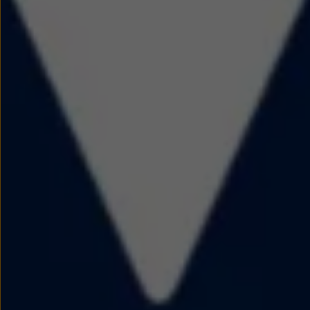
Nowy samochód krok po kroku – poradnik zaku
Samochody ekonomiczne i ekologiczne
Technologie i bezpieczeństwo
Odwiedź Volkswagen Home
Warto wybrać Volkswagena
Infolinia Volkswagen
Podcast Elektrycznie Tematyczni
Umów się na Serwis
Newsletter ID.
Społeczność Volkswagena
Znajdź Dealera
Zapisz się na jazdę próbną