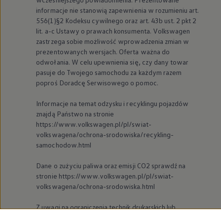
informacje nie stanowią zapewnienia w rozumieniu art.
556(1)§2 Kodeksu cywilnego oraz art. 43b ust. 2 pkt 2
lit. a-c Ustawy o prawach konsumenta.
Volkswagen
zastrzega sobie możliwość wprowadzenia zmian w
prezentowanych wersjach. Oferta ważna do
odwołania. W celu upewnienia się, czy dany towar
pasuje do Twojego samochodu za każdym razem
poproś Doradcę Serwisowego o pomoc.
Informacje na temat odzysku i recyklingu pojazdów
znajdą Państwo na stronie
https://www.volkswagen.pl/pl/swiat-
volkswagena/ochrona-srodowiska/recykling-
samochodow.html
Dane o zużyciu paliwa oraz emisji CO2 sprawdź na
stronie https://www.volkswagen.pl/pl/swiat-
volkswagena/ochrona-srodowiska.html
Z uwagi na ograniczenia technik drukarskich lub
parametrów ekranu, na którym obraz jest wyświetlany,