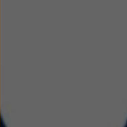
We Charge
Strefa kierowcy
Elektroniczna Instrukcja Obsługi
Informacje dla klientów
Informator o pojeździe
Gwarancje
Lampki ostrzegawcze i sygnalizacyjne
Starsze modele i generacje – archiwum oraz da
Certyfikaty
Wszystkie usługi
Oferty serwisowe
Dla przyszłych użytkowników Volkswagena
Dla obecnych użytkowników Volkswagena
Sezonowe usługi serwisowe
Korzyści autoryzowanego serwisowania
Informacje dla warsztatów
Świat Volkswagena
Volkswagen Magazine
Lifestyle
Eksploatacja
Samochody hybrydowe
SUV-y
Elektromobilność
Rozwój
Technologia