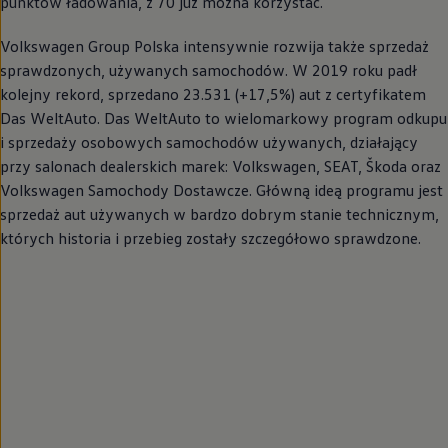
punktów ładowania, z 70 już można korzystać.
Volkswagen
Group Polska intensywnie rozwija także sprzedaż
sprawdzonych, używanych samochodów. W 2019 roku padł
kolejny rekord, sprzedano 23.531 (+17,5%) aut z certyfikatem
Das WeltAuto. Das WeltAuto to wielomarkowy program odkupu
i sprzedaży osobowych samochodów używanych, działający
przy salonach dealerskich marek:
Volkswagen
, SEAT, Škoda oraz
Volkswagen
Samochody
Dostawcze
. Główną ideą programu jest
sprzedaż aut używanych w bardzo dobrym stanie technicznym,
których historia i przebieg zostały szczegółowo sprawdzone.