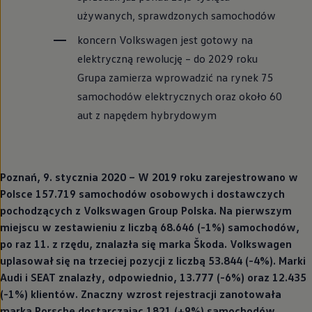
używanych, sprawdzonych samochodów
koncern
Volkswagen
jest gotowy na
elektryczną rewolucję – do 2029 roku
Grupa zamierza wprowadzić na rynek 75
samochodów elektrycznych oraz około 60
aut z napędem hybrydowym
Poznań, 9. stycznia 2020 – W 2019 roku zarejestrowano w
Polsce 157.719 samochodów osobowych i dostawczych
pochodzących z
Volkswagen
Group Polska. Na pierwszym
miejscu w zestawieniu z liczbą 68.646 (-1%) samochodów,
po raz 11. z rzędu, znalazła się marka Škoda.
Volkswagen
uplasował się na trzeciej pozycji z liczbą 53.844 (-4%). Marki
Audi i SEAT znalazły, odpowiednio, 13.777 (-6%) oraz 12.435
(-1%) klientów. Znaczny wzrost rejestracji zanotowała
marka Porsche dostarczając 1821 (+9%) samochodów.