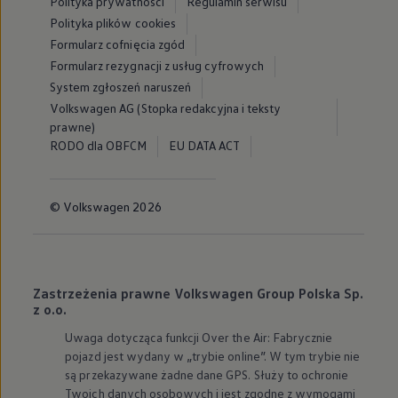
Polityka prywatności
Regulamin serwisu
Polityka plików cookies
Formularz cofnięcia zgód
Formularz rezygnacji z usług cyfrowych
System zgłoszeń naruszeń
Volkswagen AG (Stopka redakcyjna i teksty
prawne)
RODO dla OBFCM
EU DATA ACT
© Volkswagen 2026
Zastrzeżenia prawne Volkswagen Group Polska Sp.
z o.o.
Uwaga dotycząca funkcji Over the Air: Fabrycznie
pojazd jest wydany w „trybie online”. W tym trybie nie
są przekazywane żadne dane GPS. Służy to ochronie
Twoich danych osobowych i jest zgodne z wymogami