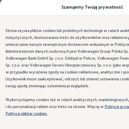
Szanujemy Twoją prywatność
Modele i konfigurator
Porównaj modele
Certyfikowane używane
Volkswagen dla biznesu
Przejdź
Przejdź do
Auta dostępne od ręki
Strona używa plików cookies lub podobnych technologii w celach anali
głównej
do
Cenniki
statystycznych, dostosowania treści do użytkowników oraz reklamow
zawartości
stopki
Modele elektryczne i elektromobilność
Modele elektryczne
umieszczanie naszym zewnętrznym dostawcom wskazanym w Polityce 
Modele elektryczne
Administratorem danych osobowych jest Volkswagen Group Polska Sp. z
Samochody hybrydowe
Volkswagen Bank GmbH Sp. z o.o. Oddział w Polsce, Volkswagen Financ
Przyszłe modele i auta koncepcyjne
ID.4 GTX Xtreme
Sp. z o.o. oraz Volkswagen Serwis Ubezpieczeniowy Sp. z o.o. (jako ws
ID.5 GTX “Xcite”
w przypadku wyrażenia zgody na cookies reklamowe, analityczne i sp
Nowy ID. Polo GTI
Użytkownik może zaakceptować, odrzucić lub zmienić ustawienia coo
Ładowanie i zasięg
Ładowanie samochodu elektrycznego w domu –
swoją zgodę zmieniając ustawienia przeglądarki.
Ładowanie samochodu elektrycznego w trasie – 
Zasięg samochodów elektrycznych
Wykorzystujemy cookies też w celach analitycznych, marketingowych
Sposoby płatności
Symulator zasięgu i ładowania
i do personalizacji reklam oraz treści na stronie. Więcej w
Polityce pryw
Korzyści i koszty
Polityce plików cookies.
Koszty utrzymania
Leasing
Najem