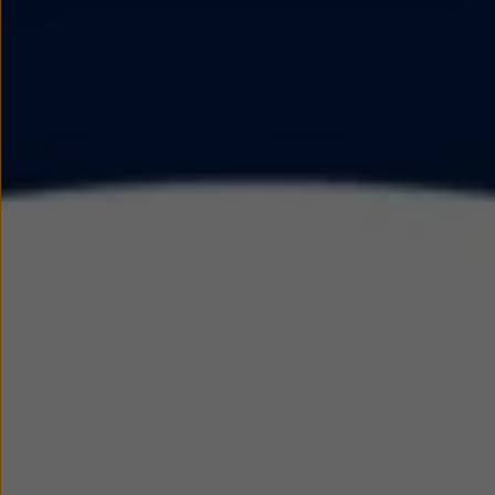
Modele sportowe
Leasing i najem dla firm
Leasing
Najem
Finansowanie aut używanych
Finansowanie dla firm
Kalkulator finansowy
Kredyt i najem
Kredyt
Najem
Finansowanie aut używanych
Kalkulator finansowy
Ubezpieczenia i gwarancje
Ubezpieczenia komunikacyjne
Ubezpieczenie GAP/RTI
Gwarancje
Zakup i finansowanie dla biznesu
Leasing dla biznesu
Mała flota
Duża flota
Elektromobilność dla firm
Skonfiguruj Volkswagena
Poradnik kupującego
Volkswagen dla biznesu
Serwis, akcesoria i aktualizacje