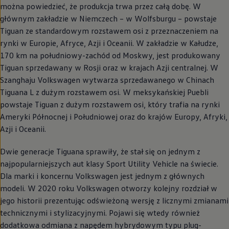
można powiedzieć, że produkcja trwa przez całą dobę. W
głównym zakładzie w Niemczech – w Wolfsburgu – powstaje
Tiguan ze standardowym rozstawem osi z przeznaczeniem na
rynki w Europie, Afryce, Azji i Oceanii. W zakładzie w Kałudze,
170 km na południowy-zachód od Moskwy, jest produkowany
Tiguan sprzedawany w Rosji oraz w krajach Azji centralnej. W
Szanghaju
Volkswagen
wytwarza sprzedawanego w Chinach
Tiguana L z dużym rozstawem osi. W meksykańskiej Puebli
powstaje Tiguan z dużym rozstawem osi, który trafia na rynki
Ameryki Północnej i Południowej oraz do krajów Europy, Afryki,
Azji i Oceanii.
Dwie generacje Tiguana sprawiły, że stał się on jednym z
najpopularniejszych aut klasy Sport Utility Vehicle na świecie.
Dla marki i koncernu
Volkswagen
jest jednym z głównych
modeli. W 2020 roku
Volkswagen
otworzy kolejny rozdział w
jego historii prezentując odświeżoną wersję z licznymi zmianami
technicznymi i stylizacyjnymi. Pojawi się wtedy również
dodatkowa odmiana z napędem hybrydowym typu plug-