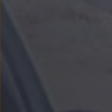
We Charge
Strefa kierowcy
Elektroniczna Instrukcja Obsługi
Informacje dla klientów
Informator o pojeździe
Gwarancje
Lampki ostrzegawcze i sygnalizacyjne
Starsze modele i generacje – archiwum oraz da
Certyfikaty
Wszystkie usługi
Oferty serwisowe
Dla przyszłych użytkowników Volkswagena
Dla obecnych użytkowników Volkswagena
Sezonowe usługi serwisowe
Korzyści autoryzowanego serwisowania
Informacje dla warsztatów
Świat Volkswagena
Volkswagen Magazine
Lifestyle
Eksploatacja
Samochody hybrydowe
SUV-y
Elektromobilność
Rozwój
Technologia