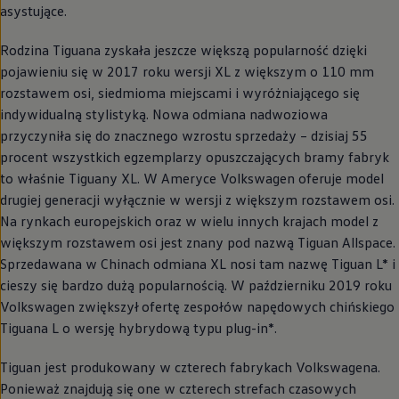
asystujące.
Rodzina Tiguana zyskała jeszcze większą popularność dzięki
pojawieniu się w 2017 roku wersji XL z większym o 110 mm
rozstawem osi, siedmioma miejscami i wyróżniającego się
indywidualną stylistyką. Nowa odmiana nadwoziowa
przyczyniła się do znacznego wzrostu sprzedaży – dzisiaj 55
procent wszystkich egzemplarzy opuszczających bramy fabryk
to właśnie Tiguany XL. W Ameryce
Volkswagen
oferuje model
drugiej generacji wyłącznie w wersji z większym rozstawem osi.
Na rynkach europejskich oraz w wielu innych krajach model z
większym rozstawem osi jest znany pod nazwą Tiguan Allspace.
Sprzedawana w Chinach odmiana XL nosi tam nazwę Tiguan L* i
cieszy się bardzo dużą popularnością. W październiku 2019 roku
Volkswagen
zwiększył ofertę zespołów napędowych chińskiego
Tiguana L o wersję hybrydową typu plug-in*.
Tiguan jest produkowany w czterech fabrykach Volkswagena.
Ponieważ znajdują się one w czterech strefach czasowych