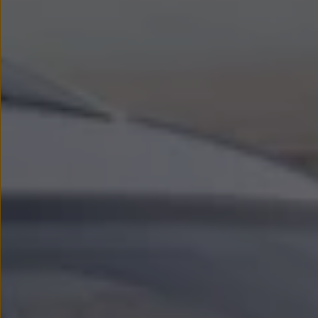
myVolkswagen
Serwis i części
Przegląd okresowy
Naprawy i przeglądy
Olej silnikowy i płyny eksploatacyjne
Koła i opony
Pomoc w razie wypadku i awarii
Serwis i części na raty
Pakiet przeglądów dla Twojego Volkswagena
Badanie satysfakcji klienta – oceń nasz serwis i
Ubezpieczenie opon
Akcesoria
Sklep online akcesoriów
Koła zimowe
Personalizacja
Urządzenia ładujące
Ochrona i pielęgnacja
Akcesoria do poszczególnych modeli
Rozwiązania transportowe i bagażowe
Elektronika i rozrywka
Usługi cyfrowe
Aktualizacje oprogramowania, map i radia
Aplikacje Volkswagen, logowanie i sklep
Znajdź usługi dla swojego modelu
Połączenie telefonu komórkowego z pojazdem