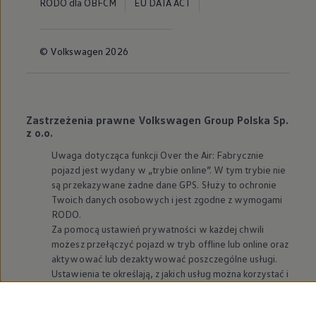
RODO dla OBFCM
EU DATA ACT
© Volkswagen 2026
Zastrzeżenia prawne Volkswagen Group Polska Sp.
z o.o.
Uwaga dotycząca funkcji Over the Air: Fabrycznie
pojazd jest wydany w „trybie online”. W tym trybie nie
są przekazywane żadne dane GPS. Służy to ochronie
Twoich danych osobowych i jest zgodne z wymogami
RODO.
Za pomocą ustawień prywatności w każdej chwili
możesz przełączyć pojazd w tryb offline lub online oraz
aktywować lub dezaktywować poszczególne usługi.
Ustawienia te określają, z jakich usług można korzystać i
jakie dane są w tym celu przetwarzane. Tryby
prywatności i sposób ich ustawiania różnią się w