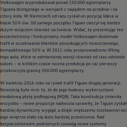
Volkswagen
wyprodukował ponad 150.000 egzemplarzy
Tiguana dostępnego w wersjach z napędem na przednie i na
cztery koła. W Niemczech od razu zyskał on pozycję lidera w
klasie SUV-ów. Od samego początku Tiguan cieszył się bardzo
dużym wzięciem również na świecie. Widać, że prezentując ten
wszechstronny i funkcjonalny model
Volkswagen
doskonale
trafił w oczekiwania klientów poszukujących nowoczesnego,
kompaktowego SUV-a. W 2011 roku przeprowadzono lifting
tego auta, które w odmienionej wersji również od razu odniosło
sukces – w krótkim czasie roczna produkcja po raz pierwszy
przekroczyła granicę 500.000 egzemplarzy.
W kwietniu 2016 roku na rynek trafił Tiguan drugiej generacji.
Nowością było m.in. to, że do jego budowy wykorzystano
modułową płytę podłogową (MQB). Taka konstrukcja zmieniła
wszystko – nowe proporcje nadwozia sprawiły, że Tiguan zyskał
bardziej dynamiczny wygląd, a dzięki większemu rozstawowi osi
jego wnętrze stało się dużo bardziej przestronne. Nad
bezpieczeństwem podróżnych czuwają nowe systemy