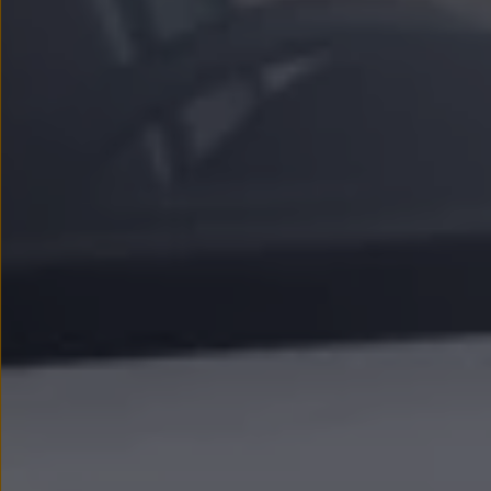
Nowy samochód krok po kroku – poradnik zaku
Samochody ekonomiczne i ekologiczne
Technologie i bezpieczeństwo
Odwiedź Volkswagen Home
Warto wybrać Volkswagena
Infolinia Volkswagen
Podcast Elektrycznie Tematyczni
Umów się na Serwis
Newsletter ID.
Społeczność Volkswagena
Znajdź Dealera
Zapisz się na jazdę próbną