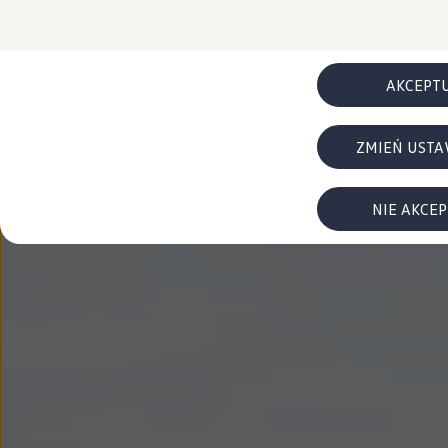
FAQ
Elektromobilność dla firm
Samochody elektryczne ID. – poznaj innowacyjną te
Baterie wysokonapięciowe aut elektrycznych –
Wyświetlacz head-up z rozszerzoną rzeczywist
AKCEPT
System hamowania i odzyskiwanie energii
Pompa ciepła
ID. Sound – poznaj wyjątkowy dźwięk samoch
ZMIEŃ USTA
Zrównoważony rozwój
Strategia Way to Zero
Pozyskiwanie surowców przez recykling
BlueMotion Technologies
NIE AKCE
Dane o emisji CO₂
WLTP – zużycie paliwa i emisja CO₂
Recykling samochodów
Recykling baterii i akumulatorów
Oprogramowanie i łączność
ID. Software 6
ID. Software i aktualizacje
Interfejs do Twojego ID.
Zakup, finansowanie i ubezpieczenia
Oferty promocyjne
Promocje na nowe samochody – SUV-y, modele I
Oferty nowych i używanych aut
Kredyt, leasing, najem