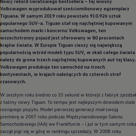
Nowy rekord światowego bestsellera – tej wiosny
Volkswagen
wyprodukował sześciomilionowy egzemplarz
Tiguana. W samym 2019 roku powstało 910.926 sztuk
popularnego SUV-a. Tiguan stał się najchętniej kupowanym
samochodem marki i koncernu
Volkswagen
, ten
wszechstronny pojazd jest oferowany w 80 procentach
krajów świata. W Europie Tiguan cieszy się największą
popularnością wśród modeli typu SUV, w skali całego świata
należy do grona trzech najchętniej kupowanych aut tej klasy.
Volkswagen
produkuje ten samochód na trzech
kontynentach, w krajach należących do czterech stref
czasowych.
W zeszłym roku średnio co 35 sekund w którejś z fabryk zjeżdżał
z taśmy nowy Tiguan. To tempo jest najlepszym dowodem stale
rosnącego popytu. Model pierwszej generacji miał swoją
premierę w 2007 roku podczas Międzynarodowego Salonu
Samochodowego (IAA) we Frankfurcie – i już w tym samym roku
zaczął piąć się w górę w rankingu sprzedaży. W 2008 roku