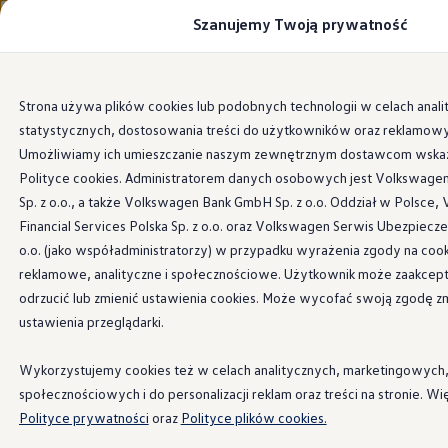
Szanujemy Twoją prywatność
Modele i konfigurator
Porównaj modele
Certyfikowane używane
Volkswagen dla biznesu
Przejdź
Przejdź do
Auta dostępne od ręki
Strona używa plików cookies lub podobnych technologii w celach anali
głównej
do
Cenniki
statystycznych, dostosowania treści do użytkowników oraz reklamow
zawartości
stopki
Modele elektryczne i elektromobilność
Modele elektryczne
Umożliwiamy ich umieszczanie naszym zewnętrznym dostawcom wsk
Modele elektryczne
Polityce cookies. Administratorem danych osobowych jest Volkswagen
Samochody hybrydowe
Sp. z o.o., a także Volkswagen Bank GmbH Sp. z o.o. Oddział w Polsce
Przyszłe modele i auta koncepcyjne
ID.4 GTX Xtreme
Financial Services Polska Sp. z o.o. oraz Volkswagen Serwis Ubezpiecz
ID.5 GTX “Xcite”
o.o. (jako współadministratorzy) w przypadku wyrażenia zgody na cook
Nowy ID. Polo GTI
reklamowe, analityczne i społecznościowe. Użytkownik może zaakcep
Ładowanie i zasięg
Ładowanie samochodu elektrycznego w domu –
odrzucić lub zmienić ustawienia cookies. Może wycofać swoją zgodę zm
Ładowanie samochodu elektrycznego w trasie – 
ustawienia przeglądarki.
Zasięg samochodów elektrycznych
Sposoby płatności
Symulator zasięgu i ładowania
Wykorzystujemy cookies też w celach analitycznych, marketingowych
Korzyści i koszty
społecznościowych i do personalizacji reklam oraz treści na stronie. Wi
Koszty utrzymania
Polityce prywatności
oraz
Polityce plików cookies.
Leasing
Najem