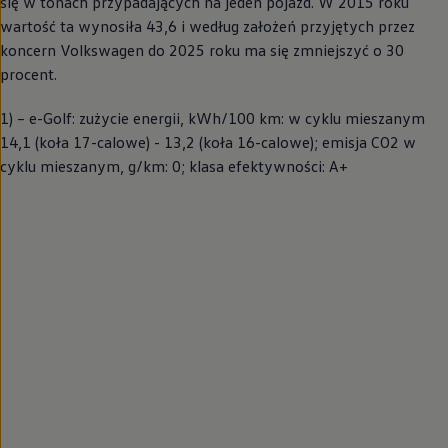
się w tonach przypadających na jeden pojazd. W 2015 roku
wartość ta wynosiła 43,6 i według założeń przyjętych przez
koncern
Volkswagen
do 2025 roku ma się zmniejszyć o 30
procent.
1) – e-Golf: zużycie energii, kWh/100 km: w cyklu mieszanym
14,1 (koła 17-calowe) - 13,2 (koła 16-calowe); emisja CO2 w
cyklu mieszanym, g/km: 0; klasa efektywności: A+