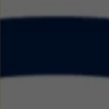
Modele sportowe
Leasing i najem dla firm
Leasing
Najem
Finansowanie aut używanych
Finansowanie dla firm
Kalkulator finansowy
Kredyt i najem
Kredyt
Najem
Finansowanie aut używanych
Kalkulator finansowy
Ubezpieczenia i gwarancje
Ubezpieczenia komunikacyjne
Ubezpieczenie GAP/RTI
Gwarancje
Zakup i finansowanie dla biznesu
Leasing dla biznesu
Mała flota
Duża flota
Elektromobilność dla firm
Skonfiguruj Volkswagena
Poradnik kupującego
Volkswagen dla biznesu
Serwis, akcesoria i aktualizacje