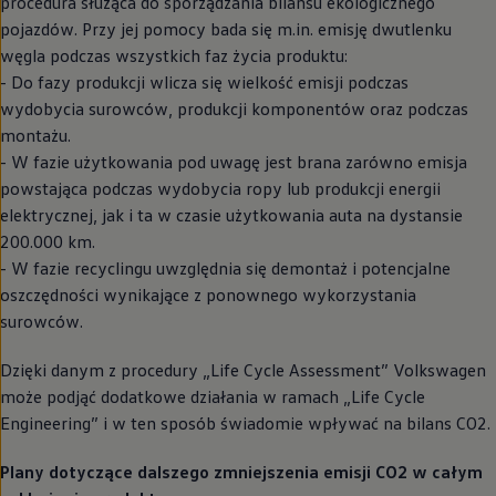
procedura służąca do sporządzania bilansu ekologicznego
pojazdów. Przy jej pomocy bada się m.in. emisję dwutlenku
węgla podczas wszystkich faz życia produktu:
- Do fazy produkcji wlicza się wielkość emisji podczas
wydobycia surowców, produkcji komponentów oraz podczas
montażu.
- W fazie użytkowania pod uwagę jest brana zarówno emisja
powstająca podczas wydobycia ropy lub produkcji energii
elektrycznej, jak i ta w czasie użytkowania auta na dystansie
200.000 km.
- W fazie recyclingu uwzględnia się demontaż i potencjalne
oszczędności wynikające z ponownego wykorzystania
surowców.
Dzięki danym z procedury „Life Cycle Assessment”
Volkswagen
może podjąć dodatkowe działania w ramach „Life Cycle
Engineering” i w ten sposób świadomie wpływać na bilans CO2.
Plany dotyczące dalszego zmniejszenia emisji CO2 w całym