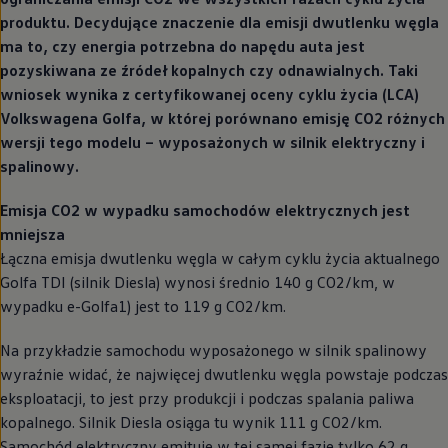
produktu. Decydujące znaczenie dla emisji dwutlenku węgla
ma to, czy energia potrzebna do napędu auta jest
pozyskiwana ze źródeł kopalnych czy odnawialnych. Taki
wniosek wynika z certyfikowanej oceny cyklu życia (LCA)
Volkswagena Golfa, w której porównano emisję CO2 różnych
wersji tego modelu – wyposażonych w silnik elektryczny i
spalinowy.
Emisja CO2 w wypadku samochodów elektrycznych jest
mniejsza
Łączna emisja dwutlenku węgla w całym cyklu życia aktualnego
Golfa TDI (silnik Diesla) wynosi średnio 140 g CO2/km, w
wypadku e-Golfa1) jest to 119 g CO2/km.
Na przykładzie samochodu wyposażonego w silnik spalinowy
wyraźnie widać, że najwięcej dwutlenku węgla powstaje podczas
eksploatacji, to jest przy produkcji i podczas spalania paliwa
kopalnego. Silnik Diesla osiąga tu wynik 111 g CO2/km.
Samochód elektryczny emituje w tej samej fazie tylko 62 g