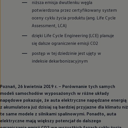
niższa emisja dwutlenku węgla
potwierdzona przez certyfikowany system
oceny cyklu życia produktu (ang. Life Cycle
Assessment, LCA)
dzięki Life Cycle Engineering (LCE) planuje
się dalsze ograniczenie emisji CO2
postęp w tej dziedzinie jest ujęty w
indeksie dekarbonizacyjnym
Poznań, 26 kwietnia 2019 r. – Porównanie tych samych
modeli samochodów wyposażonych w różne układy
napędowe pokazuje, że auta elektryczne napędzane energią
z akumulatora już dzisiaj są bardziej przyjazne dla klimatu niż
te same modele z silnikami spalinowymi. Ponadto, auta
elektryczne mają większy potencjał do dalszego
ograniczania emisji CO2 we wszystkich fazach cyklu życia