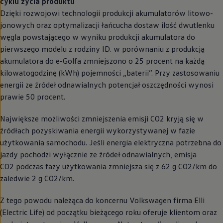
cyklu życia produktu
Dzięki rozwojowi technologii produkcji akumulatorów litowo-
jonowych oraz optymalizacji łańcucha dostaw ilość dwutlenku
węgla powstającego w wyniku produkcji akumulatora do
pierwszego modelu z rodziny ID. w porównaniu z produkcją
akumulatora do e-Golfa zmniejszono o 25 procent na każdą
kilowatogodzinę (kWh) pojemności „baterii”. Przy zastosowaniu
energii ze źródeł odnawialnych potencjał oszczędności wynosi
prawie 50 procent.
Największe możliwości zmniejszenia emisji CO2 kryją się w
źródłach pozyskiwania energii wykorzystywanej w fazie
użytkowania samochodu. Jeśli energia elektryczna potrzebna do
jazdy pochodzi wyłącznie ze źródeł odnawialnych, emisja
CO2 podczas fazy użytkowania zmniejsza się z 62 g CO2/km do
zaledwie 2 g CO2/km.
Z tego powodu należąca do koncernu
Volkswagen
firma Elli
(Electric Life) od początku bieżącego roku oferuje klientom oraz