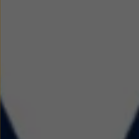
Nowy samochód krok po kroku – poradnik zaku
Samochody ekonomiczne i ekologiczne
Technologie i bezpieczeństwo
Odwiedź Volkswagen Home
Warto wybrać Volkswagena
Infolinia Volkswagen
Podcast Elektrycznie Tematyczni
Umów się na Serwis
Newsletter ID.
Społeczność Volkswagena
Znajdź Dealera
Zapisz się na jazdę próbną