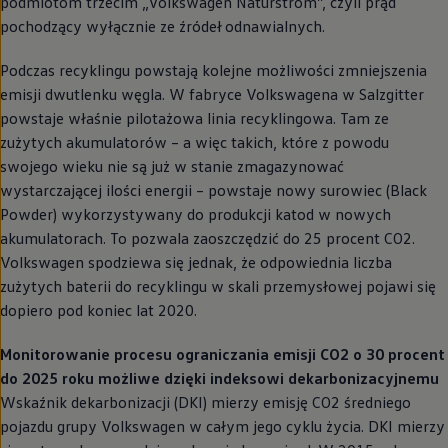
podmiotom trzecim
„
Volkswagen
Naturstrom”, czyli prąd
pochodzący wyłącznie ze źródeł odnawialnych.
Podczas recyklingu powstają kolejne możliwości zmniejszenia
emisji dwutlenku węgla. W fabryce Volkswagena w Salzgitter
powstaje właśnie pilotażowa linia recyklingowa. Tam ze
zużytych akumulatorów – a więc takich, które z powodu
swojego wieku nie są już w stanie zmagazynować
wystarczającej ilości energii – powstaje nowy surowiec (Black
Powder) wykorzystywany do produkcji katod w nowych
akumulatorach. To pozwala zaoszczędzić do 25 procent CO2.
Volkswagen
spodziewa się jednak, że odpowiednia liczba
zużytych baterii do recyklingu w skali przemysłowej pojawi się
dopiero pod koniec lat 2020.
Monitorowanie procesu ograniczania emisji CO2 o 30 procent
do 2025 roku możliwe dzięki indeksowi dekarbonizacyjnemu
Wskaźnik dekarbonizacji (DKI) mierzy emisję CO2 średniego
pojazdu grupy
Volkswagen
w całym jego cyklu życia. DKI mierzy