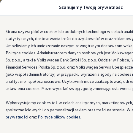
Szanujemy Twoją prywatność
Modele i konfigurator
Porównaj modele
Certyfikowane używane
Volkswagen dla biznesu
Przejdź
Przejdź do
Auta dostępne od ręki
Strona używa plików cookies lub podobnych technologii w celach anali
głównej
do
Cenniki
statystycznych, dostosowania treści do użytkowników oraz reklamow
zawartości
stopki
Modele elektryczne i elektromobilność
Modele elektryczne
Umożliwiamy ich umieszczanie naszym zewnętrznym dostawcom wsk
Modele elektryczne
Polityce cookies. Administratorem danych osobowych jest Volkswagen
Samochody hybrydowe
Sp. z o.o., a także Volkswagen Bank GmbH Sp. z o.o. Oddział w Polsce
Przyszłe modele i auta koncepcyjne
ID.4 GTX Xtreme
Financial Services Polska Sp. z o.o. oraz Volkswagen Serwis Ubezpiecze
ID.5 GTX “Xcite”
(jako współadministratorzy) w przypadku wyrażenia zgody na cookies
Nowy ID. Polo GTI
analityczne i społecznościowe. Użytkownik może zaakceptować, odrzuc
Ładowanie i zasięg
Ładowanie samochodu elektrycznego w domu –
ustawienia cookies. Może wycofać swoją zgodę zmieniając ustawienia p
Ładowanie samochodu elektrycznego w trasie – 
Zasięg samochodów elektrycznych
Wykorzystujemy cookies też w celach analitycznych, marketingowych
Sposoby płatności
Symulator zasięgu i ładowania
społecznościowych i do personalizacji reklam oraz treści na stronie. W
Korzyści i koszty
prywatności
oraz
Polityce plików cookies.
Koszty utrzymania
Leasing
Najem