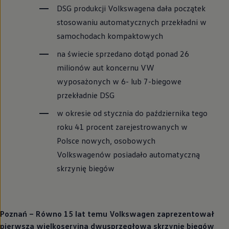
DSG produkcji Volkswagena dała początek
stosowaniu automatycznych przekładni w
samochodach kompaktowych
na świecie sprzedano dotąd ponad 26
milionów aut koncernu VW
wyposażonych w 6- lub 7-biegowe
przekładnie DSG
w okresie od stycznia do października tego
roku 41 procent zarejestrowanych w
Polsce nowych, osobowych
Volkswagenów posiadało automatyczną
skrzynię biegów
Poznań – Równo 15 lat temu
Volkswagen
zaprezentował
pierwszą wielkoseryjną dwusprzęgłową skrzynię biegów