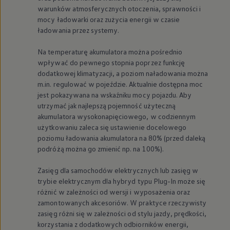
warunków atmosferycznych otoczenia, sprawności i
mocy ładowarki oraz zużycia energii w czasie
ładowania przez systemy.
Na temperaturę akumulatora można pośrednio
wpływać do pewnego stopnia poprzez funkcję
dodatkowej klimatyzacji, a poziom naładowania można
m.in. regulować w pojeździe. Aktualnie dostępna moc
jest pokazywana na wskaźniku mocy pojazdu. Aby
utrzymać jak najlepszą pojemność użyteczną
akumulatora wysokonapięciowego, w codziennym
użytkowaniu zaleca się ustawienie docelowego
poziomu ładowania akumulatora na 80% (przed daleką
podróżą można go zmienić np. na 100%).
Zasięg dla samochodów elektrycznych lub zasięg w
trybie elektrycznym dla hybryd typu Plug-In może się
różnić w zależności od wersji i wyposażenia oraz
zamontowanych akcesoriów. W praktyce rzeczywisty
zasięg różni się w zależności od stylu jazdy, prędkości,
korzystania z dodatkowych odbiorników energii,