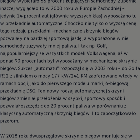
biegów wybierało 88 procent kupujących samochody. Zupełnie
inaczej wyglądało to w 2000 roku w Europie Zachodniej –
jedynie 14 procent aut (głównie wyższych klas) wyposażano tu
w przekładnie automatyczne. Chodziło nie tylko o wyższą cenę
tego rodzaju przekładni –mechaniczne skrzynie biegów
pozwalały na bardziej sportową jazdę, a wyposażone w nie
samochody zużywały mniej paliwa. I tak np. Golf,
najpopularniejszy ze wszystkich modeli Volkswagena, aż w
ponad 90 procentach był wyposażany w mechaniczne skrzynie
biegów. Sukces „automatu” rozpoczął się w 2003 roku – do Golfa
R32 z silnikiem o mocy 177 kW/241 KM zaoferowano wtedy w
ramach opcji, jako do pierwszego modelu marki, 6-biegową
przekładnię DSG. Ten nowy rodzaj automatycznej skrzyni
biegów zmieniał przełożenia w szybki, sportowy sposób i
pozwalał oszczędzić do 20 procent paliwa w porównaniu z
klasyczną automatyczną skrzynią biegów. I to zapoczątkowało
przełom.
W 2018 roku dwusprzęgłowe skrzynie biegów montuje się w