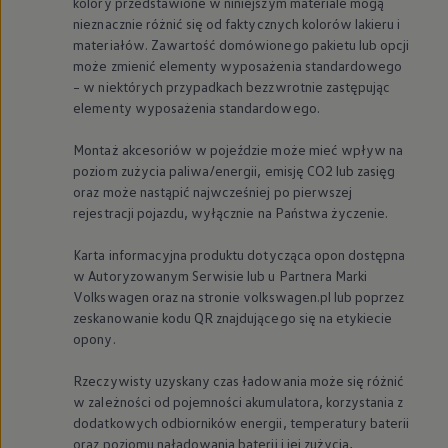
kolory przedstawione w niniejszym materiale mogą
nieznacznie różnić się od faktycznych kolorów lakieru i
materiałów. Zawartość domówionego pakietu lub opcji
może zmienić elementy wyposażenia standardowego
– w niektórych przypadkach bezzwrotnie zastępując
elementy wyposażenia standardowego.
Montaż akcesoriów w pojeździe może mieć wpływ na
poziom zużycia paliwa/energii, emisję CO2 lub zasięg
oraz może nastąpić najwcześniej po pierwszej
rejestracji pojazdu, wyłącznie na Państwa życzenie.
Karta informacyjna produktu dotycząca opon dostępna
w Autoryzowanym Serwisie lub u Partnera Marki
Volkswagen
oraz na stronie volkswagen.pl lub poprzez
zeskanowanie kodu QR znajdującego się na etykiecie
opony.
Rzeczywisty uzyskany czas ładowania może się różnić
w zależności od pojemności akumulatora, korzystania z
dodatkowych odbiorników energii, temperatury baterii
oraz poziomu naładowania baterii i jej zużycia,