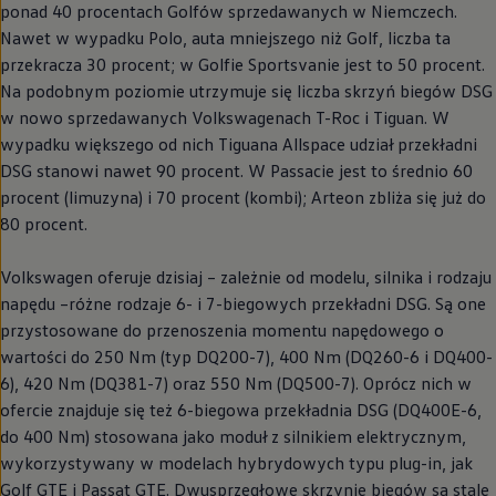
ponad 40 procentach Golfów sprzedawanych w Niemczech.
Nawet w wypadku Polo, auta mniejszego niż Golf, liczba ta
przekracza 30 procent; w Golfie Sportsvanie jest to 50 procent.
Na podobnym poziomie utrzymuje się liczba skrzyń biegów DSG
w nowo sprzedawanych Volkswagenach T-Roc i Tiguan. W
wypadku większego od nich Tiguana Allspace udział przekładni
DSG stanowi nawet 90 procent. W Passacie jest to średnio 60
procent (limuzyna) i 70 procent (kombi); Arteon zbliża się już do
80 procent.
Volkswagen
oferuje dzisiaj – zależnie od modelu, silnika i rodzaju
napędu –różne rodzaje 6- i 7-biegowych przekładni DSG. Są one
przystosowane do przenoszenia momentu napędowego o
wartości do 250 Nm (typ DQ200-7), 400 Nm (DQ260-6 i DQ400-
6), 420 Nm (DQ381-7) oraz 550 Nm (DQ500-7). Oprócz nich w
ofercie znajduje się też 6-biegowa przekładnia DSG (DQ400E-6,
do 400 Nm) stosowana jako moduł z silnikiem elektrycznym,
wykorzystywany w modelach hybrydowych typu plug-in, jak
Golf GTE i Passat GTE. Dwusprzęgłowe skrzynie biegów są stale