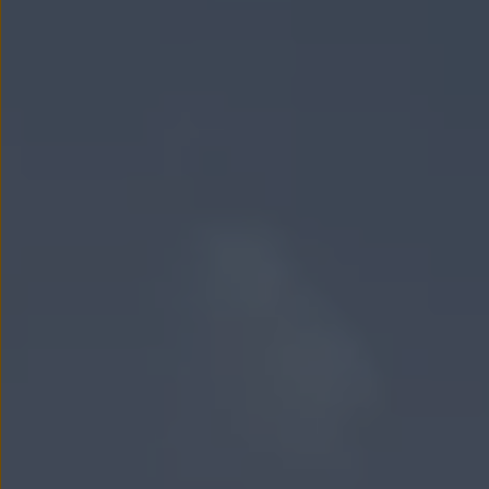
Modele sportowe
Leasing i najem dla firm
Leasing
Najem
Finansowanie aut używanych
Finansowanie dla firm
Kalkulator finansowy
Kredyt i najem
Kredyt
Najem
Finansowanie aut używanych
Kalkulator finansowy
Ubezpieczenia i gwarancje
Ubezpieczenia komunikacyjne
Ubezpieczenie GAP/RTI
Gwarancje
Zakup i finansowanie dla biznesu
Leasing dla biznesu
Mała flota
Duża flota
Elektromobilność dla firm
Skonfiguruj Volkswagena
Poradnik kupującego
Volkswagen dla biznesu
Serwis, akcesoria i aktualizacje