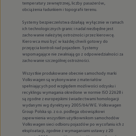
temperatury zewnętrznej, liczby pasażerów,
obciążenia ładunkiem i topografii terenu.
Systemy bezpieczeństwa działają wyłącznie w ramach
ich technologicznych granic i nadal niezbędne jest
zachowanie należytej ostrożności przez kierowcę.
Kierowca musi być w każdej chwili gotowy do
przejęcia kontroli nad pojazdem. Systemy
wspomagające nie zwalniają go z odpowiedzialności za
zachowanie szczególnej ostrożności.
Wszystkie produkowane obecnie samochody marki
Volkswagen
są wykonywane z materiałów
spełniających pod względem możliwości odzysku i
recyklingu wymagania określone w normie ISO 22628 i
są zgodne z europejskimi świadectwami homologacji
wydanymi wg dyrektywy 2005/64/WE.
Volkswagen
Group Polska sp. z o.o. podlega obowiązkowi
zapewnienia wszystkim użytkownikom samochodów
Volkswagen
sieci odbioru pojazdów po wycofaniu ich z
eksploatacji, zgodnie z wymaganiami ustawy z 20