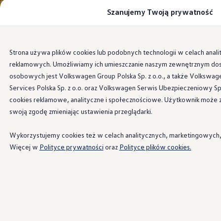
Szanujemy Twoją prywatność
Modele i konfigurator
Porównaj modele
Certyfikowane używane
Volkswagen dla biznesu
Przejdź
Przejdź do
Auta dostępne od ręki
Strona używa plików cookies lub podobnych technologii w celach anal
głównej
do
Cenniki
reklamowych. Umożliwiamy ich umieszczanie naszym zewnętrznym dos
zawartości
stopki
Modele elektryczne i elektromobilność
Modele elektryczne
osobowych jest Volkswagen Group Polska Sp. z o.o., a także Volkswage
Modele elektryczne
Services Polska Sp. z o.o. oraz Volkswagen Serwis Ubezpieczeniowy Sp
Samochody hybrydowe
cookies reklamowe, analityczne i społecznościowe. Użytkownik może 
Przyszłe modele i auta koncepcyjne
ID.4 GTX Xtreme
swoją zgodę zmieniając ustawienia przeglądarki.
ID.5 GTX “Xcite”
Nowy ID. Polo GTI
Wykorzystujemy cookies też w celach analitycznych, marketingowych, sp
Ładowanie i zasięg
Ładowanie samochodu elektrycznego w domu –
Więcej w
Polityce prywatności
oraz
Polityce plików cookies.
Ładowanie samochodu elektrycznego w trasie – 
Zasięg samochodów elektrycznych
Sposoby płatności
Symulator zasięgu i ładowania
Korzyści i koszty
Koszty utrzymania
Leasing
Najem