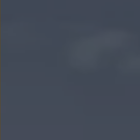
myVolkswagen
Serwis i części
Przegląd okresowy
Naprawy i przeglądy
Olej silnikowy i płyny eksploatacyjne
Koła i opony
Pomoc w razie wypadku i awarii
Serwis i części na raty
Pakiet przeglądów dla Twojego Volkswagena
Badanie satysfakcji klienta – oceń nasz serwis i
Ubezpieczenie opon
Akcesoria
Sklep online akcesoriów
Koła zimowe
Personalizacja
Urządzenia ładujące
Ochrona i pielęgnacja
Akcesoria do poszczególnych modeli
Rozwiązania transportowe i bagażowe
Elektronika i rozrywka
Usługi cyfrowe
Aktualizacje oprogramowania, map i radia
Aplikacje Volkswagen, logowanie i sklep
Znajdź usługi dla swojego modelu
Połączenie telefonu komórkowego z pojazdem