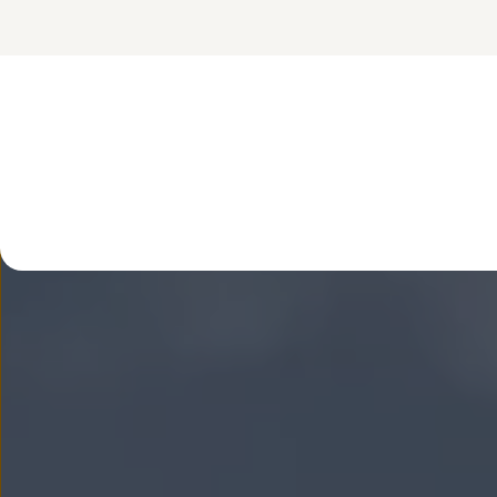
FAQ
Elektromobilność dla firm
Samochody elektryczne ID. – poznaj innowacyjną te
Baterie wysokonapięciowe aut elektrycznych –
Wyświetlacz head-up z rozszerzoną rzeczywist
System hamowania i odzyskiwanie energii
Pompa ciepła
ID. Sound – poznaj wyjątkowy dźwięk samoch
Zrównoważony rozwój
Strategia Way to Zero
Pozyskiwanie surowców przez recykling
BlueMotion Technologies
Dane o emisji CO₂
WLTP – zużycie paliwa i emisja CO₂
Recykling samochodów
Recykling baterii i akumulatorów
Oprogramowanie i łączność
ID. Software 6
ID. Software i aktualizacje
Interfejs do Twojego ID.
Zakup, finansowanie i ubezpieczenia
Oferty promocyjne
Promocje na nowe samochody – SUV-y, modele I
Oferty nowych i używanych aut
Kredyt, leasing, najem