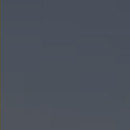
Nowy samochód krok po kroku – poradnik zaku
Samochody ekonomiczne i ekologiczne
Technologie i bezpieczeństwo
Odwiedź Volkswagen Home
Warto wybrać Volkswagena
Infolinia Volkswagen
Podcast Elektrycznie Tematyczni
Umów się na Serwis
Newsletter ID.
Społeczność Volkswagena
Znajdź Dealera
Zapisz się na jazdę próbną