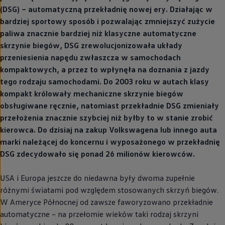
(DSG) – automatyczną przekładnię nowej ery. Działając w
bardziej sportowy sposób i pozwalając zmniejszyć zużycie
paliwa znacznie bardziej niż klasyczne automatyczne
skrzynie biegów, DSG zrewolucjonizowała układy
przeniesienia napędu zwłaszcza w samochodach
kompaktowych, a przez to wpłynęła na doznania z jazdy
tego rodzaju samochodami. Do 2003 roku w autach klasy
kompakt królowały mechaniczne skrzynie biegów
obsługiwane ręcznie, natomiast przekładnie DSG zmieniały
przełożenia znacznie szybciej niż byłby to w stanie zrobić
kierowca. Do dzisiaj na zakup Volkswagena lub innego auta
marki należącej do koncernu i wyposażonego w przekładnię
DSG zdecydowało się ponad 26 milionów kierowców.
USA i Europa jeszcze do niedawna były dwoma zupełnie
różnymi światami pod względem stosowanych skrzyń biegów.
W Ameryce Północnej od zawsze faworyzowano przekładnie
automatyczne – na przełomie wieków taki rodzaj skrzyni