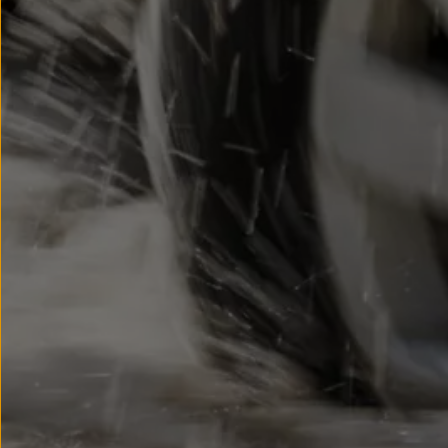
We Charge
Strefa kierowcy
Elektroniczna Instrukcja Obsługi
Informacje dla klientów
Informator o pojeździe
Gwarancje
Lampki ostrzegawcze i sygnalizacyjne
Starsze modele i generacje – archiwum oraz da
Certyfikaty
Wszystkie usługi
Oferty serwisowe
Dla przyszłych użytkowników Volkswagena
Dla obecnych użytkowników Volkswagena
Sezonowe usługi serwisowe
Korzyści autoryzowanego serwisowania
Informacje dla warsztatów
Świat Volkswagena
Volkswagen Magazine
Lifestyle
Eksploatacja
Samochody hybrydowe
SUV-y
Elektromobilność
Rozwój
Technologia