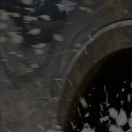
Modele sportowe
Leasing i najem dla firm
Leasing
Najem
Finansowanie aut używanych
Finansowanie dla firm
Kalkulator finansowy
Kredyt i najem
Kredyt
Najem
Finansowanie aut używanych
Kalkulator finansowy
Ubezpieczenia i gwarancje
Ubezpieczenia komunikacyjne
Ubezpieczenie GAP/RTI
Gwarancje
Zakup i finansowanie dla biznesu
Leasing dla biznesu
Mała flota
Duża flota
Elektromobilność dla firm
Skonfiguruj Volkswagena
Poradnik kupującego
Volkswagen dla biznesu
Serwis, akcesoria i aktualizacje