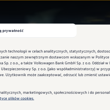
ą prywatność
ych technologii w celach analitycznych, statystycznych, dosto
czanie naszym zewnętrznym dostawcom wskazanym w Polityce c
Sp. z o.o., a także Volkswagen Bank GmbH Sp. z o.o. Oddział w 
s Ubezpieczeniowy Sp. z o.o. (jako współadministratorzy) w prz
 Wallbox ID.Charger
we. Użytkownik może zaakceptować, odrzucić lub zmienić ustawi
stacje i porady
litycznych, marketingowych, społecznościowych i do personaliza
ityce plików cookies.