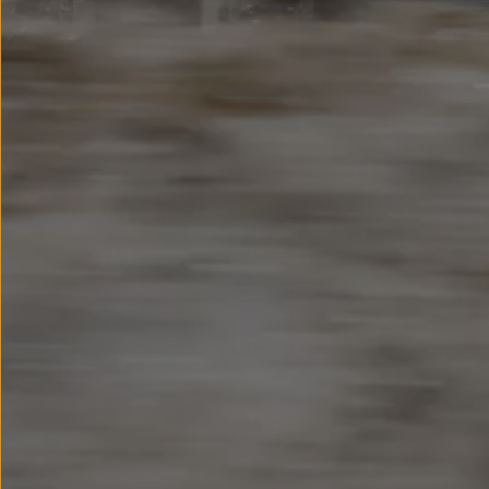
Nowy samochód krok po kroku – poradnik zaku
Samochody ekonomiczne i ekologiczne
Technologie i bezpieczeństwo
Odwiedź Volkswagen Home
Warto wybrać Volkswagena
Infolinia Volkswagen
Podcast Elektrycznie Tematyczni
Umów się na Serwis
Newsletter ID.
Społeczność Volkswagena
Znajdź Dealera
Zapisz się na jazdę próbną