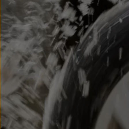
myVolkswagen
Serwis i części
Przegląd okresowy
Naprawy i przeglądy
Olej silnikowy i płyny eksploatacyjne
Koła i opony
Pomoc w razie wypadku i awarii
Serwis i części na raty
Pakiet przeglądów dla Twojego Volkswagena
Badanie satysfakcji klienta – oceń nasz serwis i
Ubezpieczenie opon
Akcesoria
Sklep online akcesoriów
Koła zimowe
Personalizacja
Urządzenia ładujące
Ochrona i pielęgnacja
Akcesoria do poszczególnych modeli
Rozwiązania transportowe i bagażowe
Elektronika i rozrywka
Usługi cyfrowe
Aktualizacje oprogramowania, map i radia
Aplikacje Volkswagen, logowanie i sklep
Znajdź usługi dla swojego modelu
Połączenie telefonu komórkowego z pojazdem