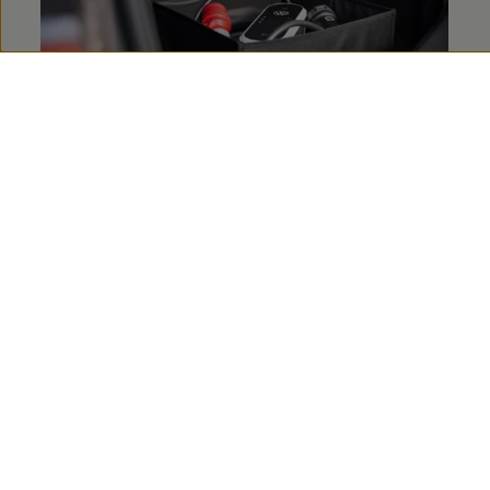
Pudełko składane na przewód do
ładowania
Składane pudełko – w zestawie z rękawiczkami i
ściereczką do czyszczenia – to schludny sposób na
przechowywanie przewodu do ładowania.
Dostarczone zapięcia na rzepy można wykorzystać
do dodatkowego zabezpieczenia przewodu.