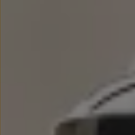
Nowy samochód krok po kroku – poradnik zaku
Samochody ekonomiczne i ekologiczne
Technologie i bezpieczeństwo
Odwiedź Volkswagen Home
Warto wybrać Volkswagena
Infolinia Volkswagen
Podcast Elektrycznie Tematyczni
Umów się na Serwis
Newsletter ID.
Społeczność Volkswagena
Znajdź Dealera
Zapisz się na jazdę próbną