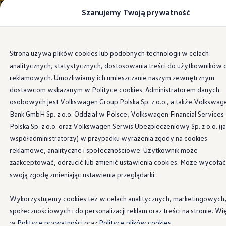
Szanujemy Twoją prywatność
Modele i konfigurator
Porównaj modele
Certyfikowane używane
Volkswagen dla biznesu
Przejdź
Przejdź do
Auta dostępne od ręki
Strona używa plików cookies lub podobnych technologii w celach
głównej
do
Cenniki
analitycznych, statystycznych, dostosowania treści do użytkowników 
zawartości
stopki
Modele elektryczne i elektromobilność
Modele elektryczne
reklamowych. Umożliwiamy ich umieszczanie naszym zewnętrznym
Modele elektryczne
dostawcom wskazanym w Polityce cookies. Administratorem danych
Samochody hybrydowe
osobowych jest Volkswagen Group Polska Sp. z o.o., a także Volkswag
Przyszłe modele i auta koncepcyjne
ID.4 GTX Xtreme
Bank GmbH Sp. z o.o. Oddział w Polsce, Volkswagen Financial Services
ID.5 GTX “Xcite”
Polska Sp. z o.o. oraz Volkswagen Serwis Ubezpieczeniowy Sp. z o.o. (j
Nowy ID. Polo GTI
współadministratorzy) w przypadku wyrażenia zgody na cookies
Ładowanie i zasięg
Ładowanie samochodu elektrycznego w domu –
reklamowe, analityczne i społecznościowe. Użytkownik może
Ładowanie samochodu elektrycznego w trasie – 
zaakceptować, odrzucić lub zmienić ustawienia cookies. Może wycofać
Zasięg samochodów elektrycznych
swoją zgodę zmieniając ustawienia przeglądarki.
Sposoby płatności
Symulator zasięgu i ładowania
Korzyści i koszty
Wykorzystujemy cookies też w celach analitycznych, marketingowych
Koszty utrzymania
społecznościowych i do personalizacji reklam oraz treści na stronie. Wi
Leasing
Najem
w
Polityce prywatności
oraz
Polityce plików cookies.