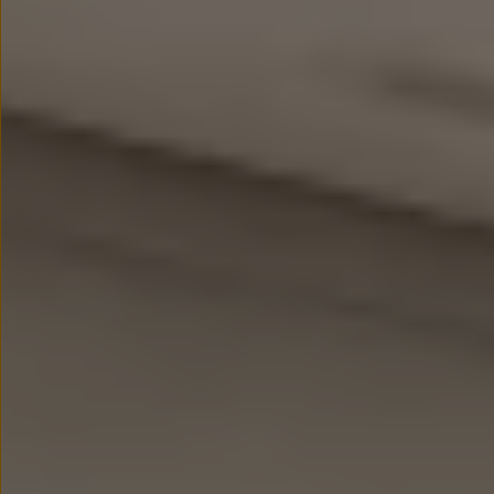
myVolkswagen
Serwis i części
Przegląd okresowy
Naprawy i przeglądy
Olej silnikowy i płyny eksploatacyjne
Koła i opony
Pomoc w razie wypadku i awarii
Serwis i części na raty
Pakiet przeglądów dla Twojego Volkswagena
Badanie satysfakcji klienta – oceń nasz serwis i
Ubezpieczenie opon
Akcesoria
Sklep online akcesoriów
Koła zimowe
Personalizacja
Urządzenia ładujące
Ochrona i pielęgnacja
Akcesoria do poszczególnych modeli
Rozwiązania transportowe i bagażowe
Elektronika i rozrywka
Usługi cyfrowe
Aktualizacje oprogramowania, map i radia
Aplikacje Volkswagen, logowanie i sklep
Znajdź usługi dla swojego modelu
Połączenie telefonu komórkowego z pojazdem