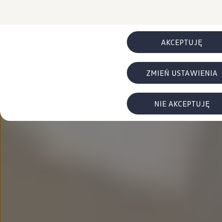
FAQ
Elektromobilność dla firm
Samochody elektryczne ID. – poznaj innowacyjną te
Baterie wysokonapięciowe aut elektrycznych –
Wyświetlacz head-up z rozszerzoną rzeczywist
AKCEPTUJĘ
System hamowania i odzyskiwanie energii
Pompa ciepła
ID. Sound – poznaj wyjątkowy dźwięk samoch
ZMIEŃ USTAWIENIA
Zrównoważony rozwój
Strategia Way to Zero
Pozyskiwanie surowców przez recykling
BlueMotion Technologies
NIE AKCEPTUJĘ
Dane o emisji CO₂
WLTP – zużycie paliwa i emisja CO₂
Recykling samochodów
Recykling baterii i akumulatorów
Oprogramowanie i łączność
ID. Software 6
ID. Software i aktualizacje
Interfejs do Twojego ID.
Zakup, finansowanie i ubezpieczenia
Oferty promocyjne
Promocje na nowe samochody – SUV-y, modele I
Oferty nowych i używanych aut
Kredyt, leasing, najem