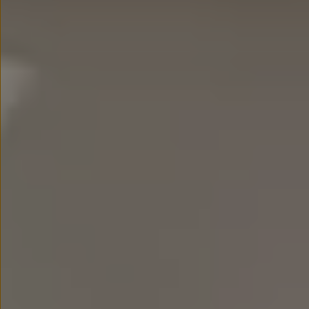
We Charge
Strefa kierowcy
Elektroniczna Instrukcja Obsługi
Informacje dla klientów
Informator o pojeździe
Gwarancje
Lampki ostrzegawcze i sygnalizacyjne
Starsze modele i generacje – archiwum oraz da
Certyfikaty
Wszystkie usługi
Oferty serwisowe
Dla przyszłych użytkowników Volkswagena
Dla obecnych użytkowników Volkswagena
Sezonowe usługi serwisowe
Korzyści autoryzowanego serwisowania
Informacje dla warsztatów
Świat Volkswagena
Volkswagen Magazine
Lifestyle
Eksploatacja
Samochody hybrydowe
SUV-y
Elektromobilność
Rozwój
Technologia