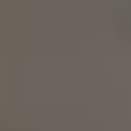
Modele sportowe
Leasing i najem dla firm
Leasing
Najem
Finansowanie aut używanych
Finansowanie dla firm
Kalkulator finansowy
Kredyt i najem
Kredyt
Najem
Finansowanie aut używanych
Kalkulator finansowy
Ubezpieczenia i gwarancje
Ubezpieczenia komunikacyjne
Ubezpieczenie GAP/RTI
Gwarancje
Zakup i finansowanie dla biznesu
Leasing dla biznesu
Mała flota
Duża flota
Elektromobilność dla firm
Skonfiguruj Volkswagena
Poradnik kupującego
Volkswagen dla biznesu
Serwis, akcesoria i aktualizacje