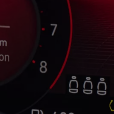
We Charge
Strefa kierowcy
Elektroniczna Instrukcja Obsługi
Informacje dla klientów
Informator o pojeździe
Gwarancje
Lampki ostrzegawcze i sygnalizacyjne
Starsze modele i generacje – archiwum oraz da
Certyfikaty
Wszystkie usługi
Oferty serwisowe
Dla przyszłych użytkowników Volkswagena
Dla obecnych użytkowników Volkswagena
Sezonowe usługi serwisowe
Korzyści autoryzowanego serwisowania
Informacje dla warsztatów
Świat Volkswagena
Volkswagen Magazine
Lifestyle
Eksploatacja
Samochody hybrydowe
SUV-y
Elektromobilność
Rozwój
Technologia