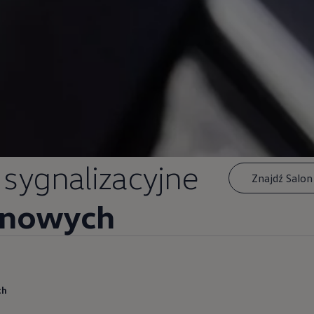
sygnalizacyjne
Znajdź Salo
inowych
ch