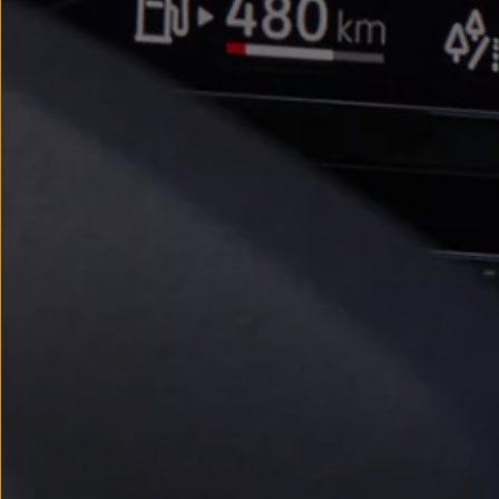
Nowy samochód krok po kroku – poradnik zaku
Samochody ekonomiczne i ekologiczne
Technologie i bezpieczeństwo
Odwiedź Volkswagen Home
Warto wybrać Volkswagena
Infolinia Volkswagen
Podcast Elektrycznie Tematyczni
Umów się na Serwis
Newsletter ID.
Społeczność Volkswagena
Znajdź Dealera
Zapisz się na jazdę próbną