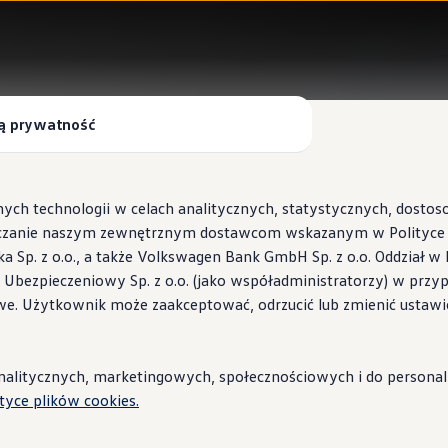
ą prywatność
ych technologii w celach analitycznych, statystycznych, dosto
czanie naszym zewnętrznym dostawcom wskazanym w Polityce c
Sp. z o.o., a także Volkswagen Bank GmbH Sp. z o.o. Oddział w 
s Ubezpieczeniowy Sp. z o.o. (jako współadministratorzy) w prz
 Wallbox ID.Charger
we. Użytkownik może zaakceptować, odrzucić lub zmienić ustawi
stacje i porady
litycznych, marketingowych, społecznościowych i do personaliza
ityce plików cookies.