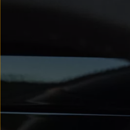
Modele sportowe
Leasing i najem dla firm
Leasing
Najem
Finansowanie aut używanych
Finansowanie dla firm
Kalkulator finansowy
Kredyt i najem
Kredyt
Najem
Finansowanie aut używanych
Kalkulator finansowy
Ubezpieczenia i gwarancje
Ubezpieczenia komunikacyjne
Ubezpieczenie GAP/RTI
Gwarancje
Zakup i finansowanie dla biznesu
Leasing dla biznesu
Mała flota
Duża flota
Elektromobilność dla firm
Skonfiguruj Volkswagena
Poradnik kupującego
Volkswagen dla biznesu
Serwis, akcesoria i aktualizacje