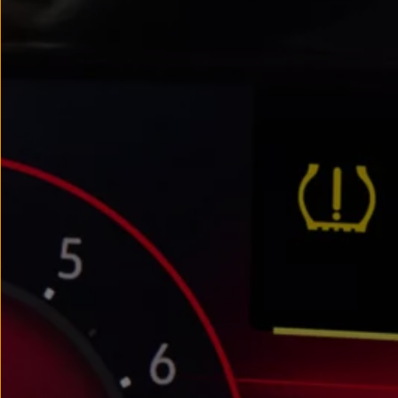
myVolkswagen
Serwis i części
Przegląd okresowy
Naprawy i przeglądy
Olej silnikowy i płyny eksploatacyjne
Koła i opony
Pomoc w razie wypadku i awarii
Serwis i części na raty
Pakiet przeglądów dla Twojego Volkswagena
Badanie satysfakcji klienta – oceń nasz serwis i
Ubezpieczenie opon
Akcesoria
Sklep online akcesoriów
Koła zimowe
Personalizacja
Urządzenia ładujące
Ochrona i pielęgnacja
Akcesoria do poszczególnych modeli
Rozwiązania transportowe i bagażowe
Elektronika i rozrywka
Usługi cyfrowe
Aktualizacje oprogramowania, map i radia
Aplikacje Volkswagen, logowanie i sklep
Znajdź usługi dla swojego modelu
Połączenie telefonu komórkowego z pojazdem