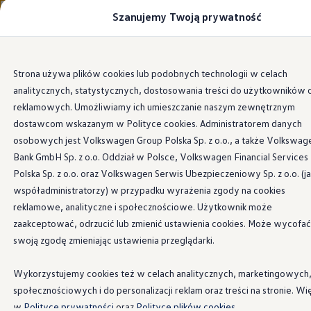
Szanujemy Twoją prywatność
Modele i konfigurator
Porównaj modele
Certyfikowane używane
Volkswagen dla biznesu
Przejdź
Przejdź do
Auta dostępne od ręki
Strona używa plików cookies lub podobnych technologii w celach
głównej
do
Cenniki
analitycznych, statystycznych, dostosowania treści do użytkowników 
zawartości
stopki
Modele elektryczne i elektromobilność
Modele elektryczne
reklamowych. Umożliwiamy ich umieszczanie naszym zewnętrznym
Modele elektryczne
dostawcom wskazanym w Polityce cookies. Administratorem danych
Samochody hybrydowe
osobowych jest Volkswagen Group Polska Sp. z o.o., a także Volkswag
Przyszłe modele i auta koncepcyjne
ID.4 GTX Xtreme
Bank GmbH Sp. z o.o. Oddział w Polsce, Volkswagen Financial Services
ID.5 GTX “Xcite”
Polska Sp. z o.o. oraz Volkswagen Serwis Ubezpieczeniowy Sp. z o.o. (j
Nowy ID. Polo GTI
współadministratorzy) w przypadku wyrażenia zgody na cookies
Ładowanie i zasięg
Ładowanie samochodu elektrycznego w domu –
reklamowe, analityczne i społecznościowe. Użytkownik może
Ładowanie samochodu elektrycznego w trasie – 
zaakceptować, odrzucić lub zmienić ustawienia cookies. Może wycofać
Zasięg samochodów elektrycznych
swoją zgodę zmieniając ustawienia przeglądarki.
Sposoby płatności
Symulator zasięgu i ładowania
Korzyści i koszty
Wykorzystujemy cookies też w celach analitycznych, marketingowych
Koszty utrzymania
społecznościowych i do personalizacji reklam oraz treści na stronie. Wi
Leasing
Najem
w
Polityce prywatności
oraz
Polityce plików cookies.