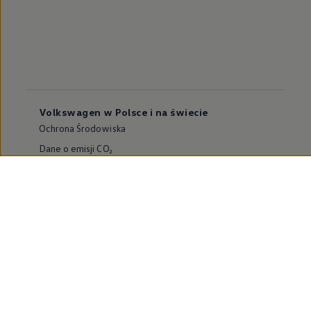
Volkswagen w Polsce i na świecie
Ochrona Środowiska
Dane o emisji CO₂
WLTP – zużycie paliwa i emisja CO₂
Zaktualizuj nawigację
Informacje dla warsztatów
Volkswagen Home
Oferty specjalne na samochody elektryczne
Skonfiguruj Volkswagena
Szybka konfiguracja
Volkswagen AG