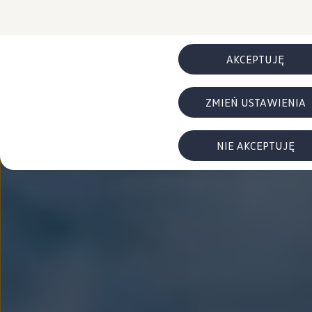
FAQ
Elektromobilność dla firm
Samochody elektryczne ID. – poznaj innowacyjną te
Baterie wysokonapięciowe aut elektrycznych –
Wyświetlacz head-up z rozszerzoną rzeczywist
AKCEPTUJĘ
System hamowania i odzyskiwanie energii
Pompa ciepła
ID. Sound – poznaj wyjątkowy dźwięk samoch
ZMIEŃ USTAWIENIA
Zrównoważony rozwój
Strategia Way to Zero
Pozyskiwanie surowców przez recykling
BlueMotion Technologies
NIE AKCEPTUJĘ
Dane o emisji CO₂
WLTP – zużycie paliwa i emisja CO₂
Recykling samochodów
Recykling baterii i akumulatorów
Oprogramowanie i łączność
ID. Software 6
ID. Software i aktualizacje
Interfejs do Twojego ID.
Zakup, finansowanie i ubezpieczenia
Oferty promocyjne
Promocje na nowe samochody – SUV-y, modele I
Oferty nowych i używanych aut
Kredyt, leasing, najem