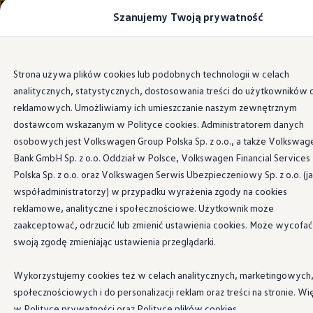
Szanujemy Twoją prywatność
Modele i konfigurator
Porównaj modele
Certyfikowane używane
Volkswagen dla biznesu
Przejdź
Przejdź do
Auta dostępne od ręki
Strona używa plików cookies lub podobnych technologii w celach
głównej
do
Cenniki
analitycznych, statystycznych, dostosowania treści do użytkowników 
zawartości
stopki
Modele elektryczne i elektromobilność
Modele elektryczne
reklamowych. Umożliwiamy ich umieszczanie naszym zewnętrznym
Modele elektryczne
dostawcom wskazanym w Polityce cookies. Administratorem danych
Samochody hybrydowe
osobowych jest Volkswagen Group Polska Sp. z o.o., a także Volkswag
Przyszłe modele i auta koncepcyjne
ID.4 GTX Xtreme
Bank GmbH Sp. z o.o. Oddział w Polsce, Volkswagen Financial Services
ID.5 GTX “Xcite”
Polska Sp. z o.o. oraz Volkswagen Serwis Ubezpieczeniowy Sp. z o.o. (j
Nowy ID. Polo GTI
współadministratorzy) w przypadku wyrażenia zgody na cookies
Ładowanie i zasięg
Ładowanie samochodu elektrycznego w domu –
reklamowe, analityczne i społecznościowe. Użytkownik może
Ładowanie samochodu elektrycznego w trasie – 
zaakceptować, odrzucić lub zmienić ustawienia cookies. Może wycofać
Zasięg samochodów elektrycznych
swoją zgodę zmieniając ustawienia przeglądarki.
Sposoby płatności
Symulator zasięgu i ładowania
Korzyści i koszty
Wykorzystujemy cookies też w celach analitycznych, marketingowych
Koszty utrzymania
społecznościowych i do personalizacji reklam oraz treści na stronie. Wi
Leasing
Najem
w
Polityce prywatności
oraz
Polityce plików cookies.