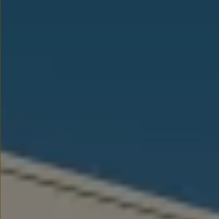
Nowy samochód krok po kroku – poradnik zaku
Samochody ekonomiczne i ekologiczne
Technologie i bezpieczeństwo
Odwiedź Volkswagen Home
Warto wybrać Volkswagena
Infolinia Volkswagen
Podcast Elektrycznie Tematyczni
Umów się na Serwis
Newsletter ID.
Społeczność Volkswagena
Znajdź Dealera
Zapisz się na jazdę próbną