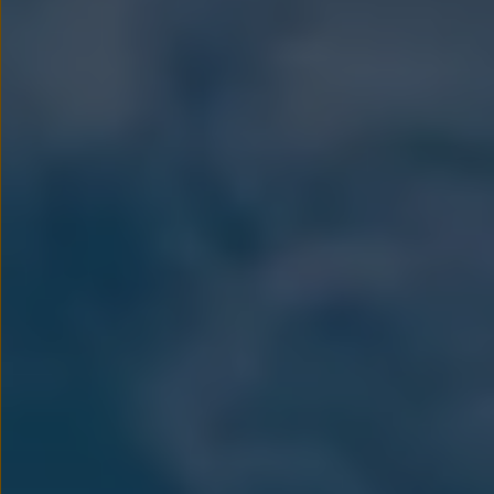
Modele sportowe
Leasing i najem dla firm
Leasing
Najem
Finansowanie aut używanych
Finansowanie dla firm
Kalkulator finansowy
Kredyt i najem
Kredyt
Najem
Finansowanie aut używanych
Kalkulator finansowy
Ubezpieczenia i gwarancje
Ubezpieczenia komunikacyjne
Ubezpieczenie GAP/RTI
Gwarancje
Zakup i finansowanie dla biznesu
Leasing dla biznesu
Mała flota
Duża flota
Elektromobilność dla firm
Skonfiguruj Volkswagena
Poradnik kupującego
Volkswagen dla biznesu
Serwis, akcesoria i aktualizacje