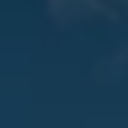
myVolkswagen
Serwis i części
Przegląd okresowy
Naprawy i przeglądy
Olej silnikowy i płyny eksploatacyjne
Koła i opony
Pomoc w razie wypadku i awarii
Serwis i części na raty
Pakiet przeglądów dla Twojego Volkswagena
Badanie satysfakcji klienta – oceń nasz serwis i
Ubezpieczenie opon
Akcesoria
Sklep online akcesoriów
Koła zimowe
Personalizacja
Urządzenia ładujące
Ochrona i pielęgnacja
Akcesoria do poszczególnych modeli
Rozwiązania transportowe i bagażowe
Elektronika i rozrywka
Usługi cyfrowe
Aktualizacje oprogramowania, map i radia
Aplikacje Volkswagen, logowanie i sklep
Znajdź usługi dla swojego modelu
Połączenie telefonu komórkowego z pojazdem