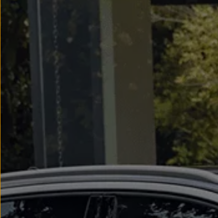
Modele sportowe
Leasing i najem dla firm
Leasing
Najem
Finansowanie aut używanych
Finansowanie dla firm
Kalkulator finansowy
Kredyt i najem
Kredyt
Najem
Finansowanie aut używanych
Kalkulator finansowy
Ubezpieczenia i gwarancje
Ubezpieczenia komunikacyjne
Ubezpieczenie GAP/RTI
Gwarancje
Zakup i finansowanie dla biznesu
Leasing dla biznesu
Mała flota
Duża flota
Elektromobilność dla firm
Skonfiguruj Volkswagena
Poradnik kupującego
Volkswagen dla biznesu
Serwis, akcesoria i aktualizacje