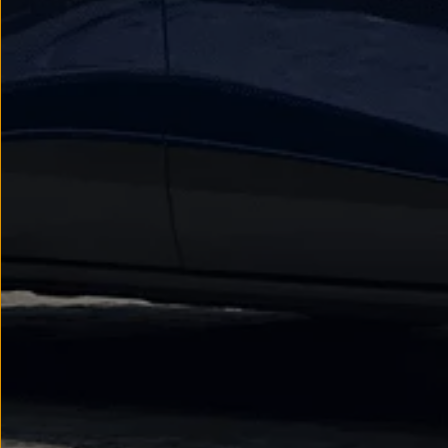
We Charge
Strefa kierowcy
Elektroniczna Instrukcja Obsługi
Informacje dla klientów
Informator o pojeździe
Gwarancje
Lampki ostrzegawcze i sygnalizacyjne
Starsze modele i generacje – archiwum oraz da
Certyfikaty
Wszystkie usługi
Oferty serwisowe
Dla przyszłych użytkowników Volkswagena
Dla obecnych użytkowników Volkswagena
Sezonowe usługi serwisowe
Korzyści autoryzowanego serwisowania
Informacje dla warsztatów
Świat Volkswagena
Volkswagen Magazine
Lifestyle
Eksploatacja
Samochody hybrydowe
SUV-y
Elektromobilność
Rozwój
Technologia