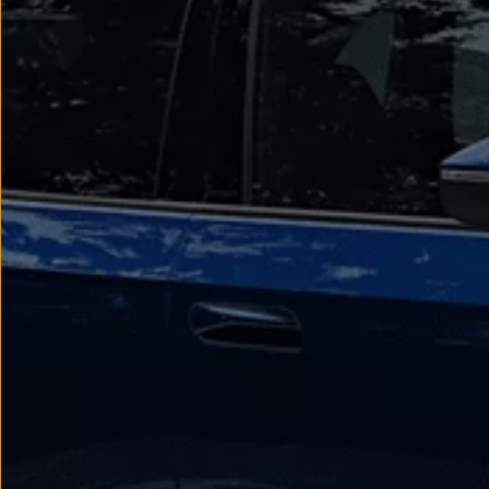
myVolkswagen
Serwis i części
Przegląd okresowy
Naprawy i przeglądy
Olej silnikowy i płyny eksploatacyjne
Koła i opony
Pomoc w razie wypadku i awarii
Serwis i części na raty
Pakiet przeglądów dla Twojego Volkswagena
Badanie satysfakcji klienta – oceń nasz serwis i
Ubezpieczenie opon
Akcesoria
Sklep online akcesoriów
Koła zimowe
Personalizacja
Urządzenia ładujące
Ochrona i pielęgnacja
Akcesoria do poszczególnych modeli
Rozwiązania transportowe i bagażowe
Elektronika i rozrywka
Usługi cyfrowe
Aktualizacje oprogramowania, map i radia
Aplikacje Volkswagen, logowanie i sklep
Znajdź usługi dla swojego modelu
Połączenie telefonu komórkowego z pojazdem