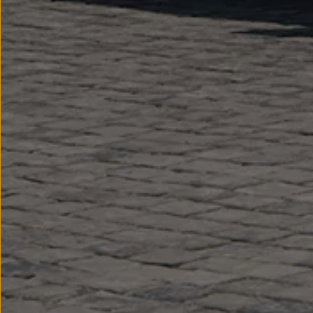
Nowy samochód krok po kroku – poradnik zaku
Samochody ekonomiczne i ekologiczne
Technologie i bezpieczeństwo
Odwiedź Volkswagen Home
Warto wybrać Volkswagena
Infolinia Volkswagen
Podcast Elektrycznie Tematyczni
Umów się na Serwis
Newsletter ID.
Społeczność Volkswagena
Znajdź Dealera
Zapisz się na jazdę próbną