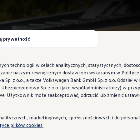
ą prywatność
ych technologii w celach analitycznych, statystycznych, dosto
czanie naszym zewnętrznym dostawcom wskazanym w Polityce c
Sp. z o.o., a także Volkswagen Bank GmbH Sp. z o.o. Oddział w 
s Ubezpieczeniowy Sp. z o.o. (jako współadministratorzy) w prz
 Wallbox ID.Charger
we. Użytkownik może zaakceptować, odrzucić lub zmienić ustawi
stacje i porady
litycznych, marketingowych, społecznościowych i do personaliza
ityce plików cookies.