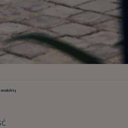
-mobility
ść