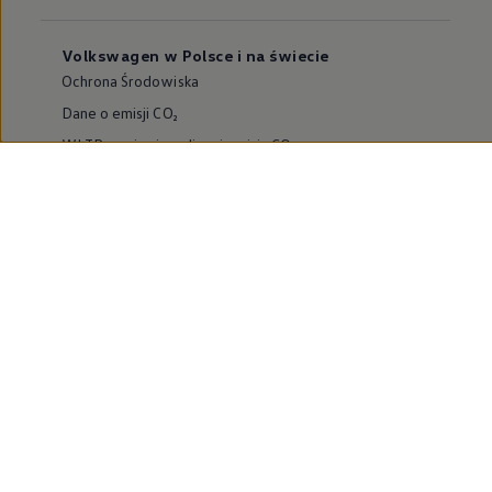
Volkswagen w Polsce i na świecie
Ochrona Środowiska
Dane o emisji CO₂
WLTP – zużycie paliwa i emisja CO₂
Zaktualizuj nawigację
Informacje dla warsztatów
Volkswagen Home
Oferty specjalne na samochody elektryczne
Skonfiguruj Volkswagena
Szybka konfiguracja
Volkswagen AG
Volkswagen Group Polska
Volkswagen Samochody Dostawcze
Licencje osób trzecich