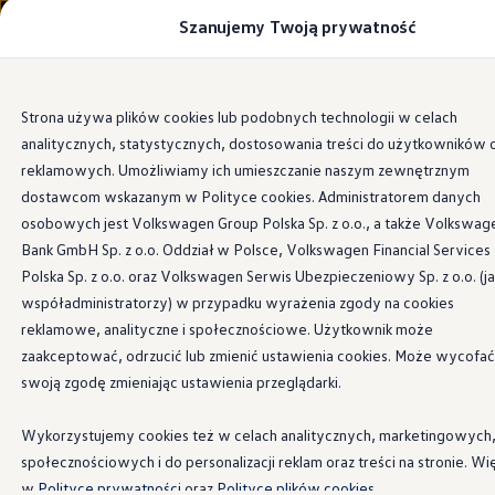
Szanujemy Twoją prywatność
Modele i konfigurator
Porównaj modele
Certyfikowane używane
Volkswagen dla biznesu
Przejdź
Przejdź do
Auta dostępne od ręki
Strona używa plików cookies lub podobnych technologii w celach
głównej
do
Cenniki
analitycznych, statystycznych, dostosowania treści do użytkowników 
zawartości
stopki
Modele elektryczne i elektromobilność
Modele elektryczne
reklamowych. Umożliwiamy ich umieszczanie naszym zewnętrznym
Modele elektryczne
dostawcom wskazanym w Polityce cookies. Administratorem danych
Samochody hybrydowe
osobowych jest Volkswagen Group Polska Sp. z o.o., a także Volkswag
Przyszłe modele i auta koncepcyjne
ID.4 GTX Xtreme
Bank GmbH Sp. z o.o. Oddział w Polsce, Volkswagen Financial Services
ID.5 GTX “Xcite”
Polska Sp. z o.o. oraz Volkswagen Serwis Ubezpieczeniowy Sp. z o.o. (j
Nowy ID. Polo GTI
współadministratorzy) w przypadku wyrażenia zgody na cookies
Ładowanie i zasięg
Ładowanie samochodu elektrycznego w domu –
reklamowe, analityczne i społecznościowe. Użytkownik może
Ładowanie samochodu elektrycznego w trasie – 
zaakceptować, odrzucić lub zmienić ustawienia cookies. Może wycofać
Zasięg samochodów elektrycznych
swoją zgodę zmieniając ustawienia przeglądarki.
Sposoby płatności
Symulator zasięgu i ładowania
Korzyści i koszty
Wykorzystujemy cookies też w celach analitycznych, marketingowych
Koszty utrzymania
społecznościowych i do personalizacji reklam oraz treści na stronie. Wi
Leasing
Najem
w
Polityce prywatności
oraz
Polityce plików cookies.