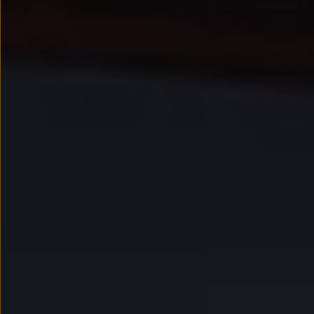
Modele sportowe
Leasing i najem dla firm
Leasing
Najem
Finansowanie aut używanych
Finansowanie dla firm
Kalkulator finansowy
Kredyt i najem
Kredyt
Najem
Finansowanie aut używanych
Kalkulator finansowy
Ubezpieczenia i gwarancje
Ubezpieczenia komunikacyjne
Ubezpieczenie GAP/RTI
Gwarancje
Zakup i finansowanie dla biznesu
Leasing dla biznesu
Mała flota
Duża flota
Elektromobilność dla firm
Skonfiguruj Volkswagena
Poradnik kupującego
Volkswagen dla biznesu
Serwis, akcesoria i aktualizacje