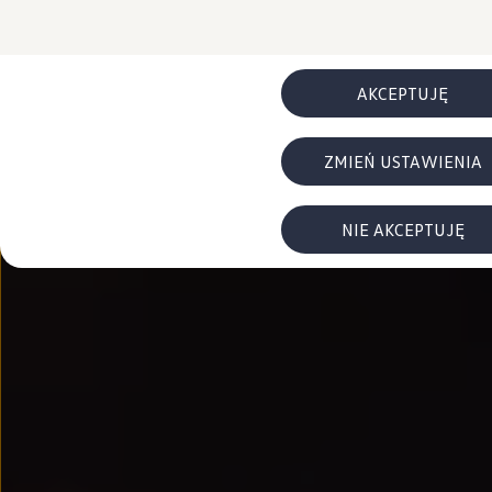
FAQ
Elektromobilność dla firm
Samochody elektryczne ID. – poznaj innowacyjną te
Baterie wysokonapięciowe aut elektrycznych –
Wyświetlacz head-up z rozszerzoną rzeczywist
AKCEPTUJĘ
System hamowania i odzyskiwanie energii
Pompa ciepła
ID. Sound – poznaj wyjątkowy dźwięk samoch
ZMIEŃ USTAWIENIA
Zrównoważony rozwój
Strategia Way to Zero
Pozyskiwanie surowców przez recykling
BlueMotion Technologies
NIE AKCEPTUJĘ
Dane o emisji CO₂
WLTP – zużycie paliwa i emisja CO₂
Recykling samochodów
Recykling baterii i akumulatorów
Oprogramowanie i łączność
ID. Software 6
ID. Software i aktualizacje
Interfejs do Twojego ID.
Zakup, finansowanie i ubezpieczenia
Oferty promocyjne
Promocje na nowe samochody – SUV-y, modele I
Oferty nowych i używanych aut
Kredyt, leasing, najem