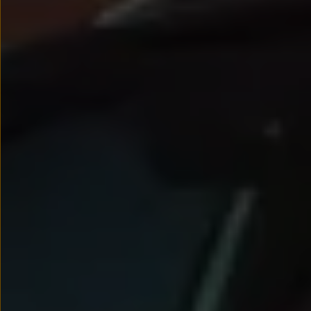
Nowy samochód krok po kroku – poradnik zaku
Samochody ekonomiczne i ekologiczne
Technologie i bezpieczeństwo
Odwiedź Volkswagen Home
Warto wybrać Volkswagena
Infolinia Volkswagen
Podcast Elektrycznie Tematyczni
Umów się na Serwis
Newsletter ID.
Społeczność Volkswagena
Znajdź Dealera
Zapisz się na jazdę próbną