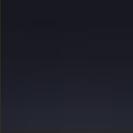
myVolkswagen
Serwis i części
Przegląd okresowy
Naprawy i przeglądy
Olej silnikowy i płyny eksploatacyjne
Koła i opony
Pomoc w razie wypadku i awarii
Serwis i części na raty
Pakiet przeglądów dla Twojego Volkswagena
Badanie satysfakcji klienta – oceń nasz serwis i
Ubezpieczenie opon
Akcesoria
Sklep online akcesoriów
Koła zimowe
Personalizacja
Urządzenia ładujące
Ochrona i pielęgnacja
Akcesoria do poszczególnych modeli
Rozwiązania transportowe i bagażowe
Elektronika i rozrywka
Usługi cyfrowe
Aktualizacje oprogramowania, map i radia
Aplikacje Volkswagen, logowanie i sklep
Znajdź usługi dla swojego modelu
Połączenie telefonu komórkowego z pojazdem