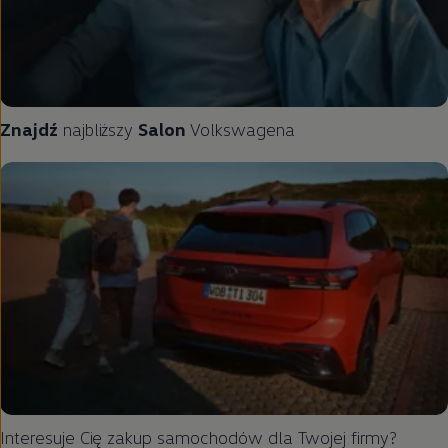
Znajdź
najbliższy
Salon
Volkswagena
Interesuje Cię zakup samochodów dla Twojej firmy?