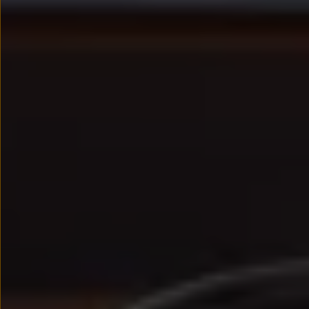
We Charge
Strefa kierowcy
Elektroniczna Instrukcja Obsługi
Informacje dla klientów
Informator o pojeździe
Gwarancje
Lampki ostrzegawcze i sygnalizacyjne
Starsze modele i generacje – archiwum oraz da
Certyfikaty
Wszystkie usługi
Oferty serwisowe
Dla przyszłych użytkowników Volkswagena
Dla obecnych użytkowników Volkswagena
Sezonowe usługi serwisowe
Korzyści autoryzowanego serwisowania
Informacje dla warsztatów
Świat Volkswagena
Volkswagen Magazine
Lifestyle
Eksploatacja
Samochody hybrydowe
SUV-y
Elektromobilność
Rozwój
Technologia