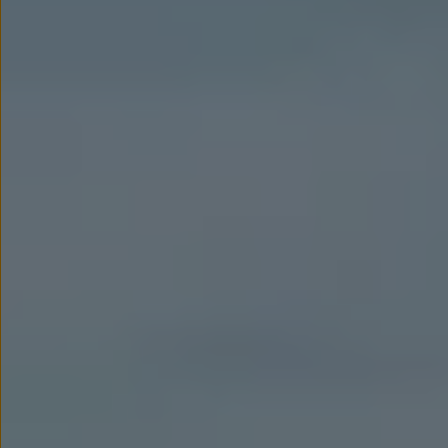
Modele sportowe
Leasing i najem dla firm
Leasing
Najem
Finansowanie aut używanych
Finansowanie dla firm
Kalkulator finansowy
Kredyt i najem
Kredyt
Najem
Finansowanie aut używanych
Kalkulator finansowy
Ubezpieczenia i gwarancje
Ubezpieczenia komunikacyjne
Ubezpieczenie GAP/RTI
Gwarancje
Zakup i finansowanie dla biznesu
Leasing dla biznesu
Mała flota
Duża flota
Elektromobilność dla firm
Skonfiguruj Volkswagena
Poradnik kupującego
Volkswagen dla biznesu
Serwis, akcesoria i aktualizacje