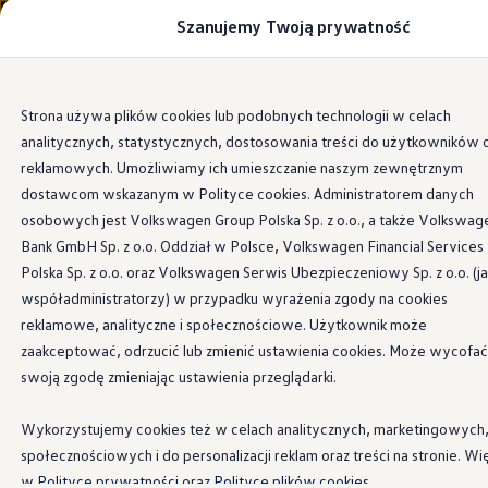
Szanujemy Twoją prywatność
Modele i konfigurator
Porównaj modele
Certyfikowane używane
Volkswagen dla biznesu
Przejdź
Przejdź do
Auta dostępne od ręki
Strona używa plików cookies lub podobnych technologii w celach
głównej
do
Cenniki
analitycznych, statystycznych, dostosowania treści do użytkowników 
zawartości
stopki
Modele elektryczne i elektromobilność
Modele elektryczne
reklamowych. Umożliwiamy ich umieszczanie naszym zewnętrznym
Modele elektryczne
dostawcom wskazanym w Polityce cookies. Administratorem danych
Samochody hybrydowe
osobowych jest Volkswagen Group Polska Sp. z o.o., a także Volkswag
Przyszłe modele i auta koncepcyjne
ID.4 GTX Xtreme
Bank GmbH Sp. z o.o. Oddział w Polsce, Volkswagen Financial Services
ID.5 GTX “Xcite”
Polska Sp. z o.o. oraz Volkswagen Serwis Ubezpieczeniowy Sp. z o.o. (j
Nowy ID. Polo GTI
współadministratorzy) w przypadku wyrażenia zgody na cookies
Ładowanie i zasięg
Ładowanie samochodu elektrycznego w domu –
reklamowe, analityczne i społecznościowe. Użytkownik może
Ładowanie samochodu elektrycznego w trasie – 
zaakceptować, odrzucić lub zmienić ustawienia cookies. Może wycofać
Zasięg samochodów elektrycznych
swoją zgodę zmieniając ustawienia przeglądarki.
Sposoby płatności
Symulator zasięgu i ładowania
Korzyści i koszty
Wykorzystujemy cookies też w celach analitycznych, marketingowych
Koszty utrzymania
społecznościowych i do personalizacji reklam oraz treści na stronie. Wi
Leasing
Najem
w
Polityce prywatności
oraz
Polityce plików cookies.