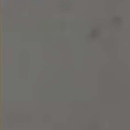
We Charge
Strefa kierowcy
Elektroniczna Instrukcja Obsługi
Informacje dla klientów
Informator o pojeździe
Gwarancje
Lampki ostrzegawcze i sygnalizacyjne
Starsze modele i generacje – archiwum oraz da
Certyfikaty
Wszystkie usługi
Oferty serwisowe
Dla przyszłych użytkowników Volkswagena
Dla obecnych użytkowników Volkswagena
Sezonowe usługi serwisowe
Korzyści autoryzowanego serwisowania
Informacje dla warsztatów
Świat Volkswagena
Volkswagen Magazine
Lifestyle
Eksploatacja
Samochody hybrydowe
SUV-y
Elektromobilność
Rozwój
Technologia