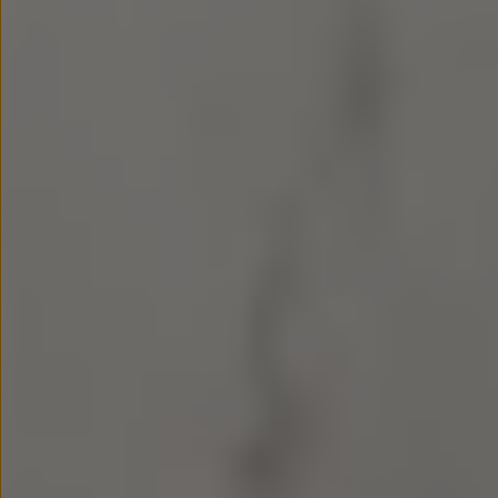
Nowy samochód krok po kroku – poradnik zaku
Samochody ekonomiczne i ekologiczne
Technologie i bezpieczeństwo
Odwiedź Volkswagen Home
Warto wybrać Volkswagena
Infolinia Volkswagen
Podcast Elektrycznie Tematyczni
Umów się na Serwis
Newsletter ID.
Społeczność Volkswagena
Znajdź Dealera
Zapisz się na jazdę próbną