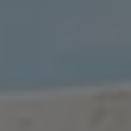
myVolkswagen
Serwis i części
Przegląd okresowy
Naprawy i przeglądy
Olej silnikowy i płyny eksploatacyjne
Koła i opony
Pomoc w razie wypadku i awarii
Serwis i części na raty
Pakiet przeglądów dla Twojego Volkswagena
Badanie satysfakcji klienta – oceń nasz serwis i
Ubezpieczenie opon
Akcesoria
Sklep online akcesoriów
Koła zimowe
Personalizacja
Urządzenia ładujące
Ochrona i pielęgnacja
Akcesoria do poszczególnych modeli
Rozwiązania transportowe i bagażowe
Elektronika i rozrywka
Usługi cyfrowe
Aktualizacje oprogramowania, map i radia
Aplikacje Volkswagen, logowanie i sklep
Znajdź usługi dla swojego modelu
Połączenie telefonu komórkowego z pojazdem