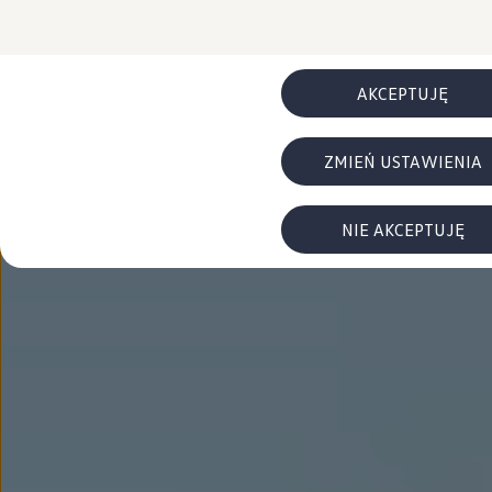
FAQ
Elektromobilność dla firm
Samochody elektryczne ID. – poznaj innowacyjną te
Baterie wysokonapięciowe aut elektrycznych –
Wyświetlacz head-up z rozszerzoną rzeczywist
AKCEPTUJĘ
System hamowania i odzyskiwanie energii
Pompa ciepła
ID. Sound – poznaj wyjątkowy dźwięk samoch
ZMIEŃ USTAWIENIA
Zrównoważony rozwój
Strategia Way to Zero
Pozyskiwanie surowców przez recykling
BlueMotion Technologies
NIE AKCEPTUJĘ
Dane o emisji CO₂
WLTP – zużycie paliwa i emisja CO₂
Recykling samochodów
Recykling baterii i akumulatorów
Oprogramowanie i łączność
ID. Software 6
ID. Software i aktualizacje
Interfejs do Twojego ID.
Zakup, finansowanie i ubezpieczenia
Oferty promocyjne
Promocje na nowe samochody – SUV-y, modele I
Oferty nowych i używanych aut
Kredyt, leasing, najem