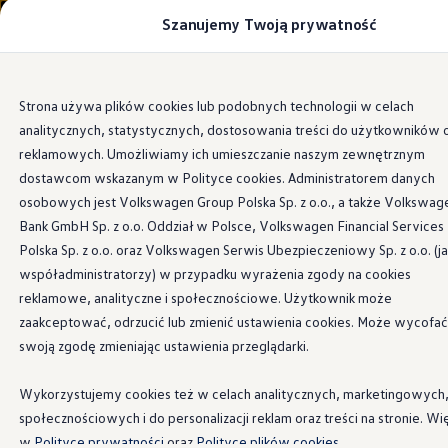
Szanujemy Twoją prywatność
Modele i konfigurator
Porównaj modele
Certyfikowane używane
Volkswagen dla biznesu
Przejdź
Przejdź do
Auta dostępne od ręki
Strona używa plików cookies lub podobnych technologii w celach
głównej
do
Cenniki
analitycznych, statystycznych, dostosowania treści do użytkowników 
zawartości
stopki
Modele elektryczne i elektromobilność
Modele elektryczne
reklamowych. Umożliwiamy ich umieszczanie naszym zewnętrznym
Modele elektryczne
dostawcom wskazanym w Polityce cookies. Administratorem danych
Samochody hybrydowe
osobowych jest Volkswagen Group Polska Sp. z o.o., a także Volkswag
Przyszłe modele i auta koncepcyjne
ID.4 GTX Xtreme
Bank GmbH Sp. z o.o. Oddział w Polsce, Volkswagen Financial Services
ID.5 GTX “Xcite”
Polska Sp. z o.o. oraz Volkswagen Serwis Ubezpieczeniowy Sp. z o.o. (j
Nowy ID. Polo GTI
współadministratorzy) w przypadku wyrażenia zgody na cookies
Ładowanie i zasięg
Ładowanie samochodu elektrycznego w domu –
reklamowe, analityczne i społecznościowe. Użytkownik może
Ładowanie samochodu elektrycznego w trasie – 
zaakceptować, odrzucić lub zmienić ustawienia cookies. Może wycofać
Zasięg samochodów elektrycznych
swoją zgodę zmieniając ustawienia przeglądarki.
Sposoby płatności
Symulator zasięgu i ładowania
Korzyści i koszty
Wykorzystujemy cookies też w celach analitycznych, marketingowych
Koszty utrzymania
społecznościowych i do personalizacji reklam oraz treści na stronie. Wi
Leasing
Najem
w
Polityce prywatności
oraz
Polityce plików cookies.