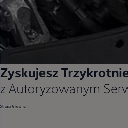
Zyskujesz Trzykrotni
z Autoryzowanym Se
Strona Główna