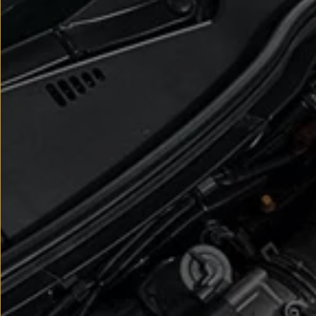
We Charge
Strefa kierowcy
Elektroniczna Instrukcja Obsługi
Informacje dla klientów
Informator o pojeździe
Gwarancje
Lampki ostrzegawcze i sygnalizacyjne
Starsze modele i generacje – archiwum oraz da
Certyfikaty
Wszystkie usługi
Oferty serwisowe
Dla przyszłych użytkowników Volkswagena
Dla obecnych użytkowników Volkswagena
Sezonowe usługi serwisowe
Korzyści autoryzowanego serwisowania
Informacje dla warsztatów
Świat Volkswagena
Volkswagen Magazine
Lifestyle
Eksploatacja
Samochody hybrydowe
SUV-y
Elektromobilność
Rozwój
Technologia