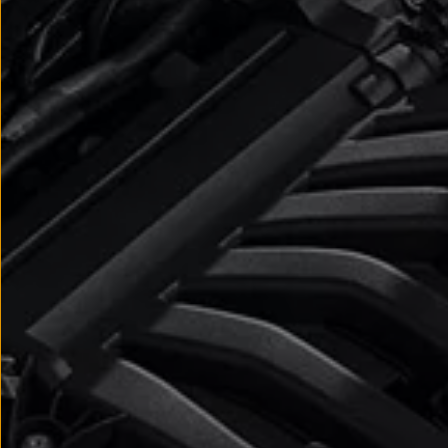
Nowy samochód krok po kroku – poradnik zaku
Samochody ekonomiczne i ekologiczne
Technologie i bezpieczeństwo
Odwiedź Volkswagen Home
Warto wybrać Volkswagena
Infolinia Volkswagen
Podcast Elektrycznie Tematyczni
Umów się na Serwis
Newsletter ID.
Społeczność Volkswagena
Znajdź Dealera
Zapisz się na jazdę próbną