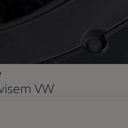
e
rwisem VW