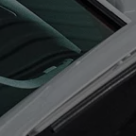
Modele sportowe
Leasing i najem dla firm
Leasing
Najem
Finansowanie aut używanych
Finansowanie dla firm
Kalkulator finansowy
Kredyt i najem
Kredyt
Najem
Finansowanie aut używanych
Kalkulator finansowy
Ubezpieczenia i gwarancje
Ubezpieczenia komunikacyjne
Ubezpieczenie GAP/RTI
Gwarancje
Zakup i finansowanie dla biznesu
Leasing dla biznesu
Mała flota
Duża flota
Elektromobilność dla firm
Skonfiguruj Volkswagena
Poradnik kupującego
Volkswagen dla biznesu
Serwis, akcesoria i aktualizacje