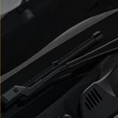
myVolkswagen
Serwis i części
Przegląd okresowy
Naprawy i przeglądy
Olej silnikowy i płyny eksploatacyjne
Koła i opony
Pomoc w razie wypadku i awarii
Serwis i części na raty
Pakiet przeglądów dla Twojego Volkswagena
Badanie satysfakcji klienta – oceń nasz serwis i
Ubezpieczenie opon
Akcesoria
Sklep online akcesoriów
Koła zimowe
Personalizacja
Urządzenia ładujące
Ochrona i pielęgnacja
Akcesoria do poszczególnych modeli
Rozwiązania transportowe i bagażowe
Elektronika i rozrywka
Usługi cyfrowe
Aktualizacje oprogramowania, map i radia
Aplikacje Volkswagen, logowanie i sklep
Znajdź usługi dla swojego modelu
Połączenie telefonu komórkowego z pojazdem