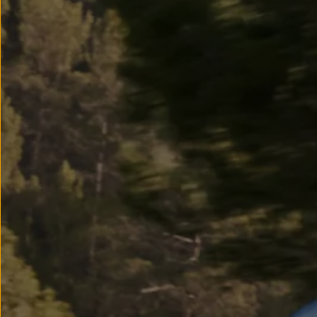
Modele sportowe
Leasing i najem dla firm
Leasing
Najem
Finansowanie aut używanych
Finansowanie dla firm
Kalkulator finansowy
Kredyt i najem
Kredyt
Najem
Finansowanie aut używanych
Kalkulator finansowy
Ubezpieczenia i gwarancje
Ubezpieczenia komunikacyjne
Ubezpieczenie GAP/RTI
Gwarancje
Zakup i finansowanie dla biznesu
Leasing dla biznesu
Mała flota
Duża flota
Elektromobilność dla firm
Skonfiguruj Volkswagena
Poradnik kupującego
Volkswagen dla biznesu
Serwis, akcesoria i aktualizacje