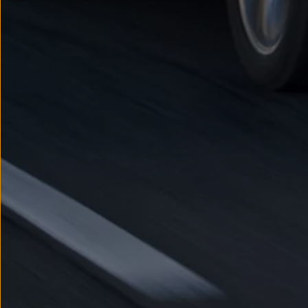
Nowy samochód krok po kroku – poradnik zaku
Samochody ekonomiczne i ekologiczne
Technologie i bezpieczeństwo
Odwiedź Volkswagen Home
Warto wybrać Volkswagena
Infolinia Volkswagen
Podcast Elektrycznie Tematyczni
Umów się na Serwis
Newsletter ID.
Społeczność Volkswagena
Znajdź Dealera
Zapisz się na jazdę próbną