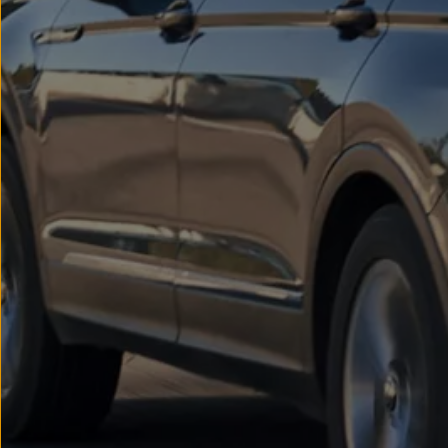
We Charge
Strefa kierowcy
Elektroniczna Instrukcja Obsługi
Informacje dla klientów
Informator o pojeździe
Gwarancje
Lampki ostrzegawcze i sygnalizacyjne
Starsze modele i generacje – archiwum oraz da
Certyfikaty
Wszystkie usługi
Oferty serwisowe
Dla przyszłych użytkowników Volkswagena
Dla obecnych użytkowników Volkswagena
Sezonowe usługi serwisowe
Korzyści autoryzowanego serwisowania
Informacje dla warsztatów
Świat Volkswagena
Volkswagen Magazine
Lifestyle
Eksploatacja
Samochody hybrydowe
SUV-y
Elektromobilność
Rozwój
Technologia