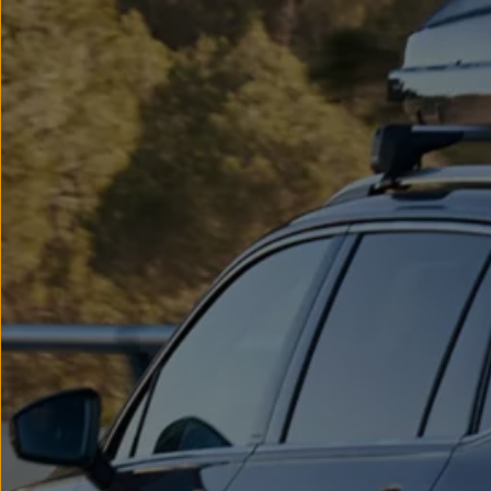
myVolkswagen
Serwis i części
Przegląd okresowy
Naprawy i przeglądy
Olej silnikowy i płyny eksploatacyjne
Koła i opony
Pomoc w razie wypadku i awarii
Serwis i części na raty
Pakiet przeglądów dla Twojego Volkswagena
Badanie satysfakcji klienta – oceń nasz serwis i
Ubezpieczenie opon
Akcesoria
Sklep online akcesoriów
Koła zimowe
Personalizacja
Urządzenia ładujące
Ochrona i pielęgnacja
Akcesoria do poszczególnych modeli
Rozwiązania transportowe i bagażowe
Elektronika i rozrywka
Usługi cyfrowe
Aktualizacje oprogramowania, map i radia
Aplikacje Volkswagen, logowanie i sklep
Znajdź usługi dla swojego modelu
Połączenie telefonu komórkowego z pojazdem