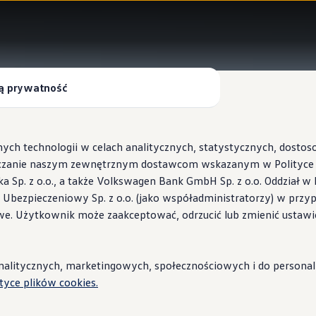
ą prywatność
ych technologii w celach analitycznych, statystycznych, dosto
czanie naszym zewnętrznym dostawcom wskazanym w Polityce c
Sp. z o.o., a także Volkswagen Bank GmbH Sp. z o.o. Oddział w 
s Ubezpieczeniowy Sp. z o.o. (jako współadministratorzy) w prz
 Wallbox ID.Charger
we. Użytkownik może zaakceptować, odrzucić lub zmienić ustawi
stacje i porady
litycznych, marketingowych, społecznościowych i do personaliza
ityce plików cookies.