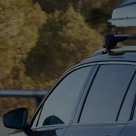
myVolkswagen
Serwis i części
Przegląd okresowy
Naprawy i przeglądy
Olej silnikowy i płyny eksploatacyjne
Koła i opony
Pomoc w razie wypadku i awarii
Serwis i części na raty
Pakiet przeglądów dla Twojego Volkswagena
Badanie satysfakcji klienta – oceń nasz serwis i
Ubezpieczenie opon
Akcesoria
Sklep online akcesoriów
Koła zimowe
Personalizacja
Urządzenia ładujące
Ochrona i pielęgnacja
Akcesoria do poszczególnych modeli
Rozwiązania transportowe i bagażowe
Elektronika i rozrywka
Usługi cyfrowe
Aktualizacje oprogramowania, map i radia
Aplikacje Volkswagen, logowanie i sklep
Znajdź usługi dla swojego modelu
Połączenie telefonu komórkowego z pojazdem