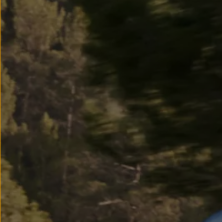
Modele sportowe
Leasing i najem dla firm
Leasing
Najem
Finansowanie aut używanych
Finansowanie dla firm
Kalkulator finansowy
Kredyt i najem
Kredyt
Najem
Finansowanie aut używanych
Kalkulator finansowy
Ubezpieczenia i gwarancje
Ubezpieczenia komunikacyjne
Ubezpieczenie GAP/RTI
Gwarancje
Zakup i finansowanie dla biznesu
Leasing dla biznesu
Mała flota
Duża flota
Elektromobilność dla firm
Skonfiguruj Volkswagena
Poradnik kupującego
Volkswagen dla biznesu
Serwis, akcesoria i aktualizacje