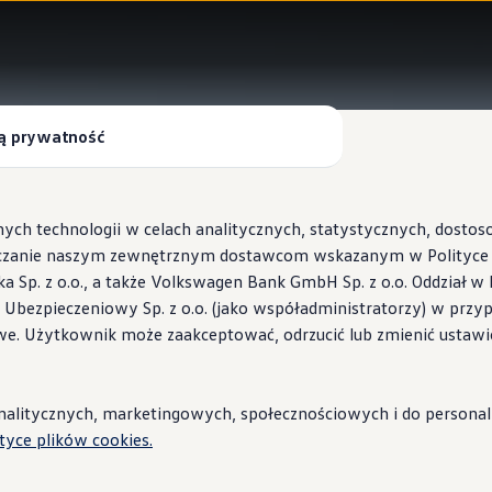
ą prywatność
ych technologii w celach analitycznych, statystycznych, dosto
czanie naszym zewnętrznym dostawcom wskazanym w Polityce c
Sp. z o.o., a także Volkswagen Bank GmbH Sp. z o.o. Oddział w 
s Ubezpieczeniowy Sp. z o.o. (jako współadministratorzy) w prz
 Wallbox ID.Charger
we. Użytkownik może zaakceptować, odrzucić lub zmienić ustawi
stacje i porady
litycznych, marketingowych, społecznościowych i do personaliza
ityce plików cookies.