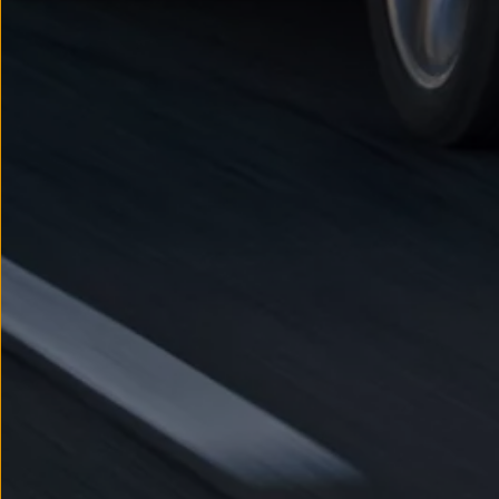
Nowy samochód krok po kroku – poradnik zaku
Samochody ekonomiczne i ekologiczne
Technologie i bezpieczeństwo
Odwiedź Volkswagen Home
Warto wybrać Volkswagena
Infolinia Volkswagen
Podcast Elektrycznie Tematyczni
Umów się na Serwis
Newsletter ID.
Społeczność Volkswagena
Znajdź Dealera
Zapisz się na jazdę próbną