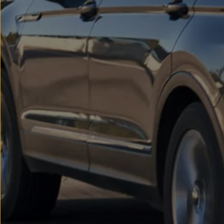
We Charge
Strefa kierowcy
Elektroniczna Instrukcja Obsługi
Informacje dla klientów
Informator o pojeździe
Gwarancje
Lampki ostrzegawcze i sygnalizacyjne
Starsze modele i generacje – archiwum oraz da
Certyfikaty
Wszystkie usługi
Oferty serwisowe
Dla przyszłych użytkowników Volkswagena
Dla obecnych użytkowników Volkswagena
Sezonowe usługi serwisowe
Korzyści autoryzowanego serwisowania
Informacje dla warsztatów
Świat Volkswagena
Volkswagen Magazine
Lifestyle
Eksploatacja
Samochody hybrydowe
SUV-y
Elektromobilność
Rozwój
Technologia