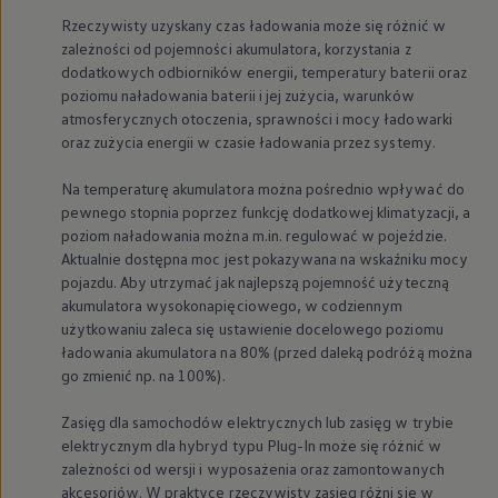
Nowy samochód krok po kroku – poradnik zaku
Rzeczywisty uzyskany czas ładowania może się różnić w
Samochody ekonomiczne i ekologiczne
zależności od pojemności akumulatora, korzystania z
Technologie i bezpieczeństwo
dodatkowych odbiorników energii, temperatury baterii oraz
Odwiedź Volkswagen Home
poziomu naładowania baterii i jej zużycia, warunków
Warto wybrać Volkswagena
Infolinia Volkswagen
atmosferycznych otoczenia, sprawności i mocy ładowarki
Podcast Elektrycznie Tematyczni
oraz zużycia energii w czasie ładowania przez systemy.
Umów się na Serwis
Newsletter ID.
Na temperaturę akumulatora można pośrednio wpływać do
Społeczność Volkswagena
pewnego stopnia poprzez funkcję dodatkowej klimatyzacji, a
Znajdź Dealera
poziom naładowania można m.in. regulować w pojeździe.
Zapisz się na jazdę próbną
Aktualnie dostępna moc jest pokazywana na wskaźniku mocy
pojazdu. Aby utrzymać jak najlepszą pojemność użyteczną
akumulatora wysokonapięciowego, w codziennym
użytkowaniu zaleca się ustawienie docelowego poziomu
ładowania akumulatora na 80% (przed daleką podróżą można
go zmienić np. na 100%).
Zasięg dla samochodów elektrycznych lub zasięg w trybie
elektrycznym dla hybryd typu Plug-In może się różnić w
zależności od wersji i wyposażenia oraz zamontowanych
akcesoriów. W praktyce rzeczywisty zasięg różni się w