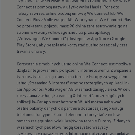
użytkownika w serwisie
Volkswagen
ID i zalogować się w We
Connect za pomocą nazwy użytkownika i hasła. Ponadto
należy zawrzeć online osobną umowę We Connect lub We
Connect Plus z
Volkswagen
AG. W przypadku We Connect Plus
po przekazaniu pojazdu masz 90 dni na zarejestrowanie go na
stronie www.myvolkswagen.net lub przez aplikację
„
Volkswagen
We Connect” (dostępna w App Store i Google
Play Store), aby bezpłatnie korzystać z usług przez cały czas
trwania umowy.
Korzystanie z mobilnych usług online We Connect jest możliwe
dzięki zintegrowanemu połączeniu internetowemu. Związane z
tym koszty transmisji danych na terenie Europy za wyjątkiem
usług „Streaming & Internet” oraz poszczególnych aplikacji In-
Car App ponosi
Volkswagen
AG w ramach zasięgu sieci. W celu
korzystania z usług „Streaming & Internet”, poszczególnych
aplikacji In-Car App oraz hotspotu WLAN można nabywać
płatne pakiety danych od partnera dostarczającego usługi
telekomunikacyjne – Cubic Telecom – i korzystać z nich w
ramach zasięgu sieci wielu krajów na terenie Europy. Z danych
w ramach tych pakietów mogą korzystać wszyscy
użytkownicy i pasażerowie. Informacje dotyczące warunków