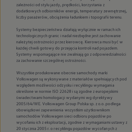
zależności od stylu jazdy, prędkości, korzystania z
dodatkowych odbiorników energii, temperatury zewnętrznej,
liczby pasażerów, obciążenia ładunkiem i topografii terenu.
Systemy bezpieczeństwa działają wyłącznie w ramach ich
technologicznych granic i nadal niezbędne jest zachowanie
należytej ostrożności przez kierowcę. Kierowca musi być w
każdej chwili gotowy do przejęcia kontroli nad pojazdem.
Systemy wspomagające nie zwalniają go z odpowiedzialności
za zachowanie szczególnej ostrożności.
Wszystkie produkowane obecnie samochody marki
Volkswagen
są wykonywane z materiałów spełniających pod
względem możliwości odzysku i recyklingu wymagania
określone w normie ISO 22628 i są zgodne z europejskimi
świadectwami homologacji wydanymi wg dyrektywy
2005/64/WE.
Volkswagen
Group Polska sp. z o.o. podlega
obowiązkowi zapewnienia wszystkim użytkownikom
samochodów
Volkswagen
sieci odbioru pojazdów po
wycofaniu ich z eksploatacji, zgodnie z wymaganiami ustawy z
20 stycznia 2005 r. o recyklingu pojazdów wycofanych z