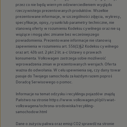
myVolkswagen
przez co nie będą wiernym odzwierciedleniem wyglądu
Serwis i części
rzeczywistego prezentowanych produktów. Wszelkie
Przegląd okresowy
prezentowane informacje, w szczególności zdjęcia, wykresy,
Naprawy i przeglądy
specyfikacje, opisy, rysunki lub parametry techniczne, nie
Olej silnikowy i płyny eksploatacyjne
stanowią oferty w rozumieniu Kodeksu cywilnego oraz nie są
Koła i opony
Pomoc w razie wypadku i awarii
wiążące i mogą ulec zmianie bez wcześniejszego
Serwis i części na raty
powiadomienia. Prezentowane informacje nie stanowią
Pakiet przeglądów dla Twojego Volkswagena
zapewnienia w rozumieniu art. 556(1)§2 Kodeksu cywilnego
Badanie satysfakcji klienta – oceń nasz serwis i
oraz art. 43b ust. 2 pkt 2 lit. a-c Ustawy o prawach
Ubezpieczenie opon
konsumenta.
Volkswagen
zastrzega sobie możliwość
Akcesoria
wprowadzenia zmian w prezentowanych wersjach. Oferta
Sklep online akcesoriów
Koła zimowe
ważna do odwołania. W celu upewnienia się, czy dany towar
Personalizacja
pasuje do Twojego samochodu za każdym razem poproś
Urządzenia ładujące
Doradcę Serwisowego o pomoc.
Ochrona i pielęgnacja
Akcesoria do poszczególnych modeli
Informacje na temat odzysku i recyklingu pojazdów znajdą
Rozwiązania transportowe i bagażowe
Państwo na stronie https://www.volkswagen.pl/pl/swiat-
Elektronika i rozrywka
Usługi cyfrowe
volkswagena/ochrona-srodowiska/recykling-
Aktualizacje oprogramowania, map i radia
samochodow.html
Aplikacje Volkswagen, logowanie i sklep
Znajdź usługi dla swojego modelu
Dane o zużyciu paliwa oraz emisji CO2 sprawdź na stronie
Połączenie telefonu komórkowego z pojazdem