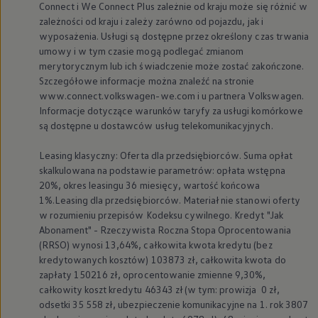
Connect i We Connect Plus zależnie od kraju może się różnić w
zależności od kraju i zależy zarówno od pojazdu, jak i
wyposażenia. Usługi są dostępne przez określony czas trwania
umowy i w tym czasie mogą podlegać zmianom
merytorycznym lub ich świadczenie może zostać zakończone.
Szczegółowe informacje można znaleźć na stronie
www.connect.volkswagen-we.com i u partnera
Volkswagen
.
Informacje dotyczące warunków taryfy za usługi komórkowe
są dostępne u dostawców usług telekomunikacyjnych.
Leasing klasyczny: Oferta dla przedsiębiorców. Suma opłat
skalkulowana na podstawie parametrów: opłata wstępna
20%, okres leasingu 36 miesięcy, wartość końcowa
1%.Leasing dla przedsiębiorców. Materiał nie stanowi oferty
w rozumieniu przepisów Kodeksu cywilnego. Kredyt "Jak
Abonament" - Rzeczywista Roczna Stopa Oprocentowania
(RRSO) wynosi 13,64%, całkowita kwota kredytu (bez
kredytowanych kosztów) 103873 zł, całkowita kwota do
zapłaty 150216 zł, oprocentowanie zmienne 9,30%,
całkowity koszt kredytu 46343 zł (w tym: prowizja 0 zł,
odsetki 35 558 zł, ubezpieczenie komunikacyjne na 1. rok 3807