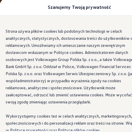
Szanujemy Twoją prywatność
Modele i konfigurator
Porównaj modele
Certyfikowane używane
Volkswagen dla biznesu
Przejdź
Przejdź do
Auta dostępne od ręki
Strona używa plików cookies lub podobnych technologii w celach
głównej
do
Cenniki
analitycznych, statystycznych, dostosowania treści do użytkowników 
zawartości
stopki
Information
Modele elektryczne i elektromobilność
Modele elektryczne
reklamowych. Umożliwiamy ich umieszczanie naszym zewnętrznym
Modele elektryczne
dostawcom wskazanym w Polityce cookies. Administratorem danych
Samochody hybrydowe
osobowych jest Volkswagen Group Polska Sp. z o.o., a także Volkswag
Przyszłe modele i auta koncepcyjne
Łańcuch
ID.4 GTX Xtreme
Bank GmbH Sp. z o.o. Oddział w Polsce, Volkswagen Financial Services
ID.5 GTX “Xcite”
Polska Sp. z o.o. oraz Volkswagen Serwis Ubezpieczeniowy Sp. z o.o. (j
Nowy ID. Polo GTI
śniegowy
„Servo 9”
współadministratorzy) w przypadku wyrażenia zgody na cookies
Ładowanie i zasięg
Ładowanie samochodu elektrycznego w domu –
reklamowe, analityczne i społecznościowe. Użytkownik może
Ładowanie samochodu elektrycznego w trasie – 
zaakceptować, odrzucić lub zmienić ustawienia cookies. Może wycofać
Zasięg samochodów elektrycznych
Ten łańcuch śniegowy nadaje się do opon o rozmiarach
swoją zgodę zmieniając ustawienia przeglądarki.
Sposoby płatności
235/55R19 i 255/50R19. Siatka z małymi oczkami
Symulator zasięgu i ładowania
zwiększa przyczepność, a ręczne napinanie łańcucha nie jest
Korzyści i koszty
Wykorzystujemy cookies też w celach analitycznych, marketingowych
Koszty utrzymania
już konieczne.
społecznościowych i do personalizacji reklam oraz treści na stronie. Wi
Leasing
Najem
w
Polityce prywatności
oraz
Polityce plików cookies.