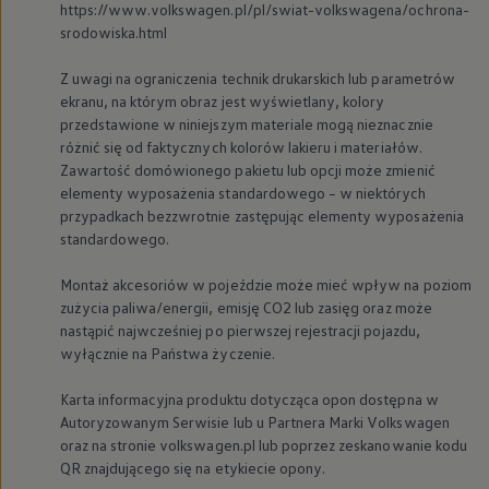
https://www.volkswagen.pl/pl/swiat-volkswagena/ochrona-
We Charge
srodowiska.html
Strefa kierowcy
Elektroniczna Instrukcja Obsługi
Informacje dla klientów
Z uwagi na ograniczenia technik drukarskich lub parametrów
Informator o pojeździe
ekranu, na którym obraz jest wyświetlany, kolory
Gwarancje
przedstawione w niniejszym materiale mogą nieznacznie
Lampki ostrzegawcze i sygnalizacyjne
różnić się od faktycznych kolorów lakieru i materiałów.
Starsze modele i generacje – archiwum oraz da
Zawartość domówionego pakietu lub opcji może zmienić
Certyfikaty
Wszystkie usługi
elementy wyposażenia standardowego – w niektórych
Oferty serwisowe
przypadkach bezzwrotnie zastępując elementy wyposażenia
Dla przyszłych użytkowników Volkswagena
standardowego.
Dla obecnych użytkowników Volkswagena
Sezonowe usługi serwisowe
Montaż akcesoriów w pojeździe może mieć wpływ na poziom
Korzyści autoryzowanego serwisowania
zużycia paliwa/energii, emisję CO2 lub zasięg oraz może
Informacje dla warsztatów
Świat Volkswagena
nastąpić najwcześniej po pierwszej rejestracji pojazdu,
Volkswagen Magazine
wyłącznie na Państwa życzenie.
Lifestyle
Eksploatacja
Karta informacyjna produktu dotycząca opon dostępna w
Samochody hybrydowe
Autoryzowanym Serwisie lub u Partnera Marki
Volkswagen
SUV-y
oraz na stronie volkswagen.pl lub poprzez zeskanowanie kodu
Elektromobilność
Rozwój
QR znajdującego się na etykiecie opony.
Technologia