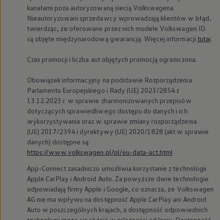
kanałami poza autoryzowaną siecią Volkswagena.
Nieautoryzowani sprzedawcy wprowadzają klientów w błąd,
twierdząc, że oferowane przez nich modele
Volkswagen
ID.
są objęte międzynarodową gwarancją. Więcej informacji
tutaj
.
Czas promocji i liczba aut objętych promocją ograniczona.
Obowiązek informacyjny na podstawie Rozporządzenia
Parlamentu Europejskiego i Rady (UE) 2023/2854 z
13.12.2023 r. w sprawie zharmonizowanych przepisów
dotyczących sprawiedliwego dostępu do danych i ich
wykorzystywania oraz w sprawie zmiany rozporządzenia
(UE) 2017/2394 i dyrektywy (UE) 2020/1828 (akt w sprawie
danych) dostępne są:
https://www.volkswagen.pl/pl/eu-data-act.html
App-Connect zasadniczo umożliwia korzystanie z technologii
Apple CarPlay i Android Auto. Za powyższe dwie technologie
odpowiadają firmy Apple i Google, co oznacza, że
Volkswagen
AG nie ma wpływu na dostępność Apple CarPlay ani Android
Auto w poszczególnych krajach, a dostępność odpowiednich
technologii może się różnić w zależności od kraju. Dostępność