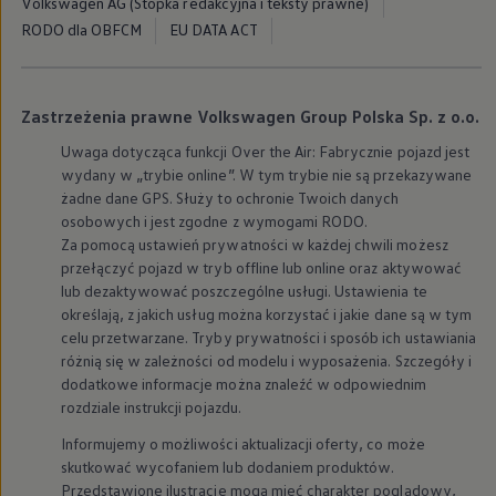
Volkswagen AG (Stopka redakcyjna i teksty prawne)
Modele sportowe
RODO dla OBFCM
EU DATA ACT
Leasing i najem dla firm
Leasing
Najem
Finansowanie aut używanych
Finansowanie dla firm
Zastrzeżenia prawne Volkswagen Group Polska Sp. z o.o.
Kalkulator finansowy
Kredyt i najem
Uwaga dotycząca funkcji Over the Air: Fabrycznie pojazd jest
Kredyt
wydany w „trybie online”. W tym trybie nie są przekazywane
Najem
żadne dane GPS. Służy to ochronie Twoich danych
Finansowanie aut używanych
osobowych i jest zgodne z wymogami RODO.
Kalkulator finansowy
Za pomocą ustawień prywatności w każdej chwili możesz
Ubezpieczenia i gwarancje
przełączyć pojazd w tryb offline lub online oraz aktywować
Ubezpieczenia komunikacyjne
Ubezpieczenie GAP/RTI
lub dezaktywować poszczególne usługi. Ustawienia te
Gwarancje
określają, z jakich usług można korzystać i jakie dane są w tym
Zakup i finansowanie dla biznesu
celu przetwarzane. Tryby prywatności i sposób ich ustawiania
Leasing dla biznesu
różnią się w zależności od modelu i wyposażenia. Szczegóły i
Mała flota
dodatkowe informacje można znaleźć w odpowiednim
Duża flota
rozdziale instrukcji pojazdu.
Elektromobilność dla firm
Skonfiguruj Volkswagena
Informujemy o możliwości aktualizacji oferty, co może
Poradnik kupującego
skutkować wycofaniem lub dodaniem produktów.
Volkswagen dla biznesu
Serwis, akcesoria i aktualizacje
Przedstawione ilustracje mogą mieć charakter poglądowy,