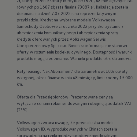
zł, ubezpieczenie spłaty kredytu 6978 zł), 48 miesięcznych rat
równych po 1607 zł; rata finalna 73087 zł. Kalkulacja została
dokonana na dzień 7.07.2022 r. na reprezentatywnym
przykładzie. Kredyt na wybrane modele
Volkswagen
Samochody Osobowe z rocznika 2022 przy skorzystaniu z
ubezpieczenia komunikacyjnego i ubezpieczenia spłaty
kredytu oferowanych przez
Volkswagen
Serwis
Ubezpieczeniowy Sp. z o.o. Niniejsza informacja nie stanowi
oferty w rozumieniu kodeksu cywilnego. Dostępność i warunki
produktu mogą ulec zmianie. Warunki produktu określa umowa.
Raty leasingu "Jak Abonament" dla parametrów: 10% opłaty
wstępnej, okres finansowania 48 miesięcy, limit roczny 15 000
km.
Oferta dla Przedsiębiorców. Prezentowane ceny są
wyłącznie cenami rekomendowanymi i obejmują podatek VAT
(23%).
Volkswagen
zwraca uwagę, że pewna liczba modeli
Volkswagen
ID. wyprodukowanych w Chinach została
sprowadzona na rynki międzynarodowe nieoficjalnymi