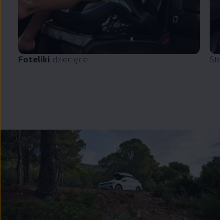
Foteliki
dziecięce
St