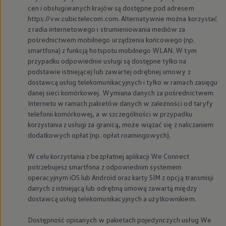
cen i obsługiwanych krajów są dostępne pod adresem
https://vw.cubictelecom.com. Alternatywnie można korzystać
z radia internetowego i strumieniowania mediów za
pośrednictwem mobilnego urządzenia końcowego (np.
smartfona) z funkcją hotspotu mobilnego WLAN. W tym
przypadku odpowiednie usługi są dostępne tylko na
podstawie istniejącej lub zawartej odrębnej umowy z
dostawcą usług telekomunikacyjnych i tylko w ramach zasięgu
danej sieci komórkowej. Wymiana danych za pośrednictwem
Internetu w ramach pakietów danych w zależności od taryfy
telefonii komórkowej, a w szczególności w przypadku
korzystania z usługi za granicą, może wiązać się z naliczaniem
dodatkowych opłat (np. opłat roamingowych).
W celu korzystania z bezpłatnej aplikacji We Connect
potrzebujesz smartfona z odpowiednim systemem
operacyjnym iOS lub Android oraz karty SIM z opcją transmisji
danych z istniejącą lub odrębną umową zawartą między
dostawcą usług telekomunikacyjnych a użytkownikiem.
Dostępność opisanych w pakietach pojedynczych usług We