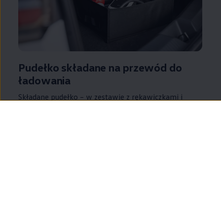
Pudełko składane na przewód do
ładowania
Składane pudełko – w zestawie z rękawiczkami i
ściereczką do czyszczenia – to schludny sposób na
przechowywanie przewodu do ładowania.
Dostarczone zapięcia na rzepy można wykorzystać
do dodatkowego zabezpieczenia przewodu.