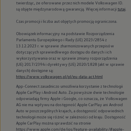
twierdząc, że oferowane przez nich modele
Volkswagen
ID.
są objęte międzynarodową gwarancją. Więcej informacji
tutaj
.
Czas promocji i liczba aut objętych promocją ograniczona.
Obowiązek informacyjny na podstawie Rozporządzenia
Parlamentu Europejskiego i Rady (UE) 2023/2854 z
13.12.2023 r. w sprawie zharmonizowanych przepisów
dotyczących sprawiedliwego dostępu do danych i ich
wykorzystywania oraz w sprawie zmiany rozporządzenia
(UE) 2017/2394 i dyrektywy (UE) 2020/1828 (akt w sprawie
danych) dostępne są:
https://www.volkswagen.pl/pl/eu-data-act.html
App-Connect zasadniczo umożliwia korzystanie z technologii
Apple CarPlay i Android Auto. Za powyższe dwie technologie
odpowiadają firmy Apple i Google, co oznacza, że
Volkswagen
AG nie ma wpływu na dostępność Apple CarPlay ani Android
Auto w poszczególnych krajach, a dostępność odpowiednich
technologii może się różnić w zależności od kraju. Dostępność
Apple CarPlay można sprawdzić na stronie
https://www.apple.com/de/ios/feature-availability/#apple-