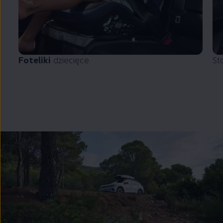
Foteliki
dziecięce
St