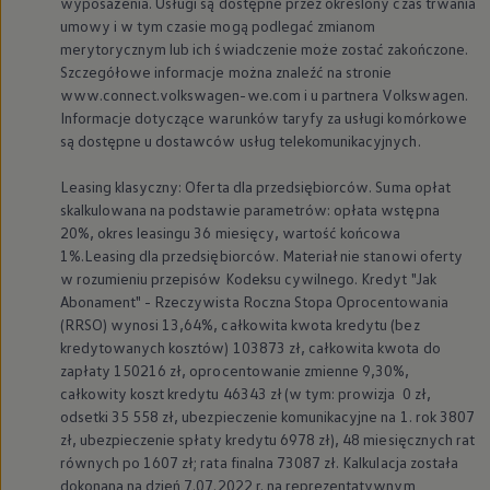
wyposażenia. Usługi są dostępne przez określony czas trwania
umowy i w tym czasie mogą podlegać zmianom
merytorycznym lub ich świadczenie może zostać zakończone.
Szczegółowe informacje można znaleźć na stronie
www.connect.volkswagen-we.com i u partnera
Volkswagen
.
Informacje dotyczące warunków taryfy za usługi komórkowe
są dostępne u dostawców usług telekomunikacyjnych.
Leasing klasyczny: Oferta dla przedsiębiorców. Suma opłat
skalkulowana na podstawie parametrów: opłata wstępna
20%, okres leasingu 36 miesięcy, wartość końcowa
1%.Leasing dla przedsiębiorców. Materiał nie stanowi oferty
w rozumieniu przepisów Kodeksu cywilnego. Kredyt "Jak
Abonament" - Rzeczywista Roczna Stopa Oprocentowania
(RRSO) wynosi 13,64%, całkowita kwota kredytu (bez
kredytowanych kosztów) 103873 zł, całkowita kwota do
zapłaty 150216 zł, oprocentowanie zmienne 9,30%,
całkowity koszt kredytu 46343 zł (w tym: prowizja 0 zł,
odsetki 35 558 zł, ubezpieczenie komunikacyjne na 1. rok 3807
zł, ubezpieczenie spłaty kredytu 6978 zł), 48 miesięcznych rat
równych po 1607 zł; rata finalna 73087 zł. Kalkulacja została
dokonana na dzień 7.07.2022 r. na reprezentatywnym