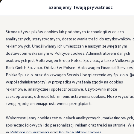
Szanujemy Twoją prywatność
Modele i konfigurator
Porównaj modele
Certyfikowane używane
Volkswagen dla biznesu
Przejdź
Przejdź do
Auta dostępne od ręki
Strona używa plików cookies lub podobnych technologii w celach
głównej
do
Cenniki
analitycznych, statystycznych, dostosowania treści do użytkowników 
zawartości
stopki
Information
Modele elektryczne i elektromobilność
Modele elektryczne
reklamowych. Umożliwiamy ich umieszczanie naszym zewnętrznym
Modele elektryczne
dostawcom wskazanym w Polityce cookies. Administratorem danych
Samochody hybrydowe
osobowych jest Volkswagen Group Polska Sp. z o.o., a także Volkswag
Przyszłe modele i auta koncepcyjne
Folia ochronna
na próg
ID.4 GTX Xtreme
Bank GmbH Sp. z o.o. Oddział w Polsce, Volkswagen Financial Services
ID.5 GTX “Xcite”
Polska Sp. z o.o. oraz Volkswagen Serwis Ubezpieczeniowy Sp. z o.o. (j
Nowy ID. Polo GTI
współadministratorzy) w przypadku wyrażenia zgody na cookies
Ładowanie i zasięg
Folie ochronne mogą zapewnić dodatkową ochronę przed
Ładowanie samochodu elektrycznego w domu –
reklamowe, analityczne i społecznościowe. Użytkownik może
zabrudzeniami i zarysowaniami na progach drzwi. Są
Ładowanie samochodu elektrycznego w trasie – 
zaakceptować, odrzucić lub zmienić ustawienia cookies. Może wycofać
Zasięg samochodów elektrycznych
dostępne w kolorze czarnym ze srebrnymi paskami
swoją zgodę zmieniając ustawienia przeglądarki.
Sposoby płatności
dekoracyjnymi.
Symulator zasięgu i ładowania
Korzyści i koszty
Wykorzystujemy cookies też w celach analitycznych, marketingowych
Kup teraz
Koszty utrzymania
społecznościowych i do personalizacji reklam oraz treści na stronie. Wi
Leasing
Najem
w
Polityce prywatności
oraz
Polityce plików cookies.