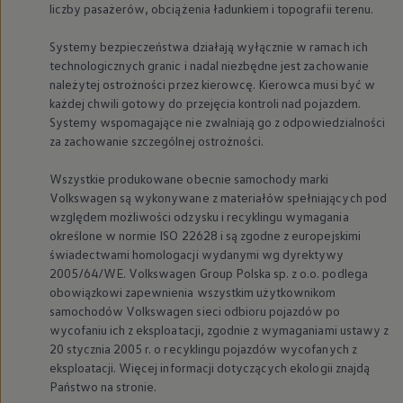
liczby pasażerów, obciążenia ładunkiem i topografii terenu.
Systemy bezpieczeństwa działają wyłącznie w ramach ich
technologicznych granic i nadal niezbędne jest zachowanie
należytej ostrożności przez kierowcę. Kierowca musi być w
każdej chwili gotowy do przejęcia kontroli nad pojazdem.
Systemy wspomagające nie zwalniają go z odpowiedzialności
za zachowanie szczególnej ostrożności.
Wszystkie produkowane obecnie samochody marki
Volkswagen
są wykonywane z materiałów spełniających pod
względem możliwości odzysku i recyklingu wymagania
określone w normie ISO 22628 i są zgodne z europejskimi
świadectwami homologacji wydanymi wg dyrektywy
2005/64/WE.
Volkswagen
Group Polska sp. z o.o. podlega
obowiązkowi zapewnienia wszystkim użytkownikom
samochodów
Volkswagen
sieci odbioru pojazdów po
wycofaniu ich z eksploatacji, zgodnie z wymaganiami ustawy z
20 stycznia 2005 r. o recyklingu pojazdów wycofanych z
eksploatacji. Więcej informacji dotyczących ekologii znajdą
Państwo na stronie.