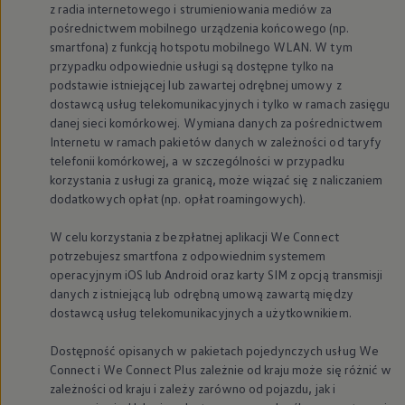
z radia internetowego i strumieniowania mediów za
pośrednictwem mobilnego urządzenia końcowego (np.
smartfona) z funkcją hotspotu mobilnego WLAN. W tym
przypadku odpowiednie usługi są dostępne tylko na
podstawie istniejącej lub zawartej odrębnej umowy z
dostawcą usług telekomunikacyjnych i tylko w ramach zasięgu
danej sieci komórkowej. Wymiana danych za pośrednictwem
Internetu w ramach pakietów danych w zależności od taryfy
telefonii komórkowej, a w szczególności w przypadku
korzystania z usługi za granicą, może wiązać się z naliczaniem
dodatkowych opłat (np. opłat roamingowych).
W celu korzystania z bezpłatnej aplikacji We Connect
potrzebujesz smartfona z odpowiednim systemem
operacyjnym iOS lub Android oraz karty SIM z opcją transmisji
danych z istniejącą lub odrębną umową zawartą między
dostawcą usług telekomunikacyjnych a użytkownikiem.
Dostępność opisanych w pakietach pojedynczych usług We
Connect i We Connect Plus zależnie od kraju może się różnić w
zależności od kraju i zależy zarówno od pojazdu, jak i