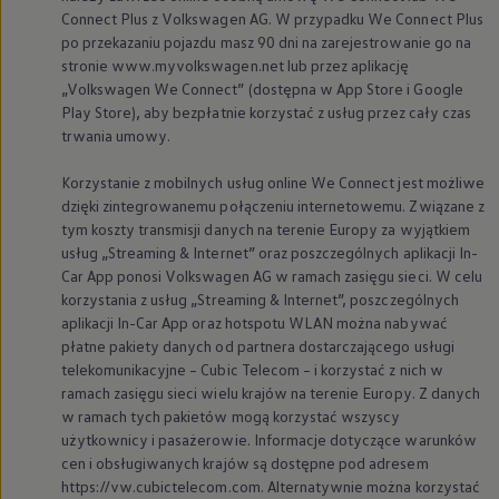
Connect Plus z
Volkswagen
AG. W przypadku We Connect Plus
po przekazaniu pojazdu masz 90 dni na zarejestrowanie go na
stronie www.myvolkswagen.net lub przez aplikację
„
Volkswagen
We Connect” (dostępna w App Store i Google
Play Store), aby bezpłatnie korzystać z usług przez cały czas
trwania umowy.
Korzystanie z mobilnych usług online We Connect jest możliwe
dzięki zintegrowanemu połączeniu internetowemu. Związane z
tym koszty transmisji danych na terenie Europy za wyjątkiem
usług „Streaming & Internet” oraz poszczególnych aplikacji In-
Car App ponosi
Volkswagen
AG w ramach zasięgu sieci. W celu
korzystania z usług „Streaming & Internet”, poszczególnych
aplikacji In-Car App oraz hotspotu WLAN można nabywać
płatne pakiety danych od partnera dostarczającego usługi
telekomunikacyjne – Cubic Telecom – i korzystać z nich w
ramach zasięgu sieci wielu krajów na terenie Europy. Z danych
w ramach tych pakietów mogą korzystać wszyscy
użytkownicy i pasażerowie. Informacje dotyczące warunków
cen i obsługiwanych krajów są dostępne pod adresem
https://vw.cubictelecom.com. Alternatywnie można korzystać