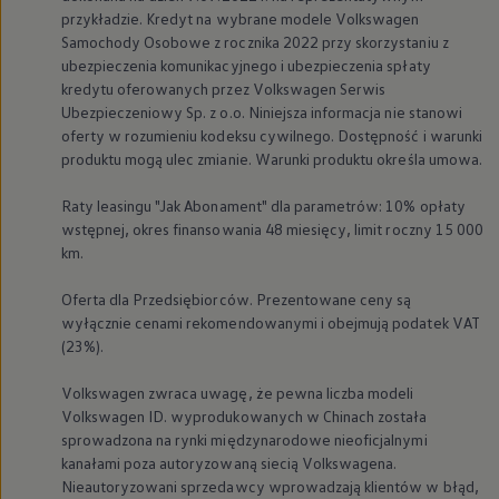
przykładzie. Kredyt na wybrane modele
Volkswagen
Samochody Osobowe z rocznika 2022 przy skorzystaniu z
ubezpieczenia komunikacyjnego i ubezpieczenia spłaty
kredytu oferowanych przez
Volkswagen
Serwis
Ubezpieczeniowy Sp. z o.o. Niniejsza informacja nie stanowi
oferty w rozumieniu kodeksu cywilnego. Dostępność i warunki
produktu mogą ulec zmianie. Warunki produktu określa umowa.
Raty leasingu "Jak Abonament" dla parametrów: 10% opłaty
wstępnej, okres finansowania 48 miesięcy, limit roczny 15 000
km.
Oferta dla Przedsiębiorców. Prezentowane ceny są
wyłącznie cenami rekomendowanymi i obejmują podatek VAT
(23%).
Volkswagen
zwraca uwagę, że pewna liczba modeli
Volkswagen
ID. wyprodukowanych w Chinach została
sprowadzona na rynki międzynarodowe nieoficjalnymi
kanałami poza autoryzowaną siecią Volkswagena.
Nieautoryzowani sprzedawcy wprowadzają klientów w błąd,