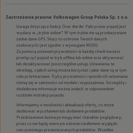
Modele sportowe
Leasing i najem dla firm
Leasing
Zastrzeżenia prawne Volkswagen Group Polska Sp. z o.o.
Najem
Finansowanie aut używanych
Uwaga dotycząca funkcji Over the Air: Fabrycznie pojazd jest
Finansowanie dla firm
wydany w „trybie online”. W tym trybie nie są przekazywane
Kalkulator finansowy
żadne dane GPS. Służy to ochronie Twoich danych
Kredyt i najem
osobowych i jest zgodne z wymogami RODO.
Kredyt
Najem
Za pomocą ustawień prywatności w każdej chwili możesz
Finansowanie aut używanych
przełączyć pojazd w tryb offline lub online oraz aktywować
Kalkulator finansowy
lub dezaktywować poszczególne usługi. Ustawienia te
Ubezpieczenia i gwarancje
określają, z jakich usług można korzystać i jakie dane są w tym
Ubezpieczenia komunikacyjne
celu przetwarzane. Tryby prywatności i sposób ich ustawiania
Ubezpieczenie GAP/RTI
różnią się w zależności od modelu i wyposażenia. Szczegóły i
Gwarancje
Zakup i finansowanie dla biznesu
dodatkowe informacje można znaleźć w odpowiednim
Leasing dla biznesu
rozdziale instrukcji pojazdu.
Mała flota
Duża flota
Informujemy o możliwości aktualizacji oferty, co może
Elektromobilność dla firm
skutkować wycofaniem lub dodaniem produktów.
Skonfiguruj Volkswagena
Przedstawione ilustracje mogą mieć charakter poglądowy,
Poradnik kupującego
przez co nie będą wiernym odzwierciedleniem wyglądu
Volkswagen dla biznesu
rzeczywistego prezentowanych produktów. Wszelkie
Serwis, akcesoria i aktualizacje