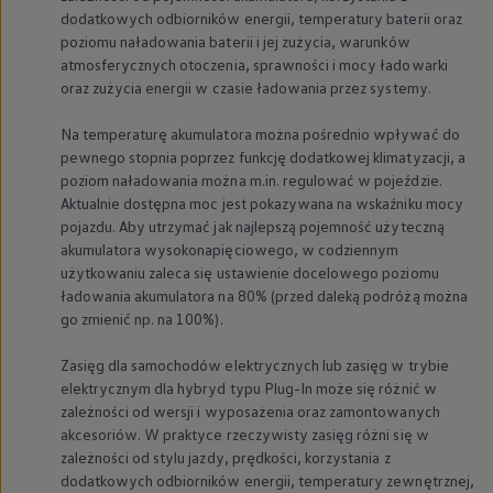
Nowy samochód krok po kroku – poradnik zaku
dodatkowych odbiorników energii, temperatury baterii oraz
Samochody ekonomiczne i ekologiczne
poziomu naładowania baterii i jej zużycia, warunków
Technologie i bezpieczeństwo
atmosferycznych otoczenia, sprawności i mocy ładowarki
Odwiedź Volkswagen Home
oraz zużycia energii w czasie ładowania przez systemy.
Warto wybrać Volkswagena
Infolinia Volkswagen
Na temperaturę akumulatora można pośrednio wpływać do
Podcast Elektrycznie Tematyczni
Umów się na Serwis
pewnego stopnia poprzez funkcję dodatkowej klimatyzacji, a
Newsletter ID.
poziom naładowania można m.in. regulować w pojeździe.
Społeczność Volkswagena
Aktualnie dostępna moc jest pokazywana na wskaźniku mocy
Znajdź Dealera
pojazdu. Aby utrzymać jak najlepszą pojemność użyteczną
Zapisz się na jazdę próbną
akumulatora wysokonapięciowego, w codziennym
użytkowaniu zaleca się ustawienie docelowego poziomu
ładowania akumulatora na 80% (przed daleką podróżą można
go zmienić np. na 100%).
Zasięg dla samochodów elektrycznych lub zasięg w trybie
elektrycznym dla hybryd typu Plug-In może się różnić w
zależności od wersji i wyposażenia oraz zamontowanych
akcesoriów. W praktyce rzeczywisty zasięg różni się w
zależności od stylu jazdy, prędkości, korzystania z
dodatkowych odbiorników energii, temperatury zewnętrznej,