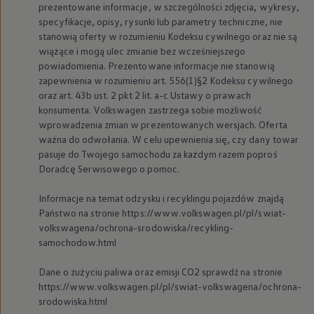
prezentowane informacje, w szczególności zdjęcia, wykresy,
myVolkswagen
Serwis i części
specyfikacje, opisy, rysunki lub parametry techniczne, nie
Przegląd okresowy
stanowią oferty w rozumieniu Kodeksu cywilnego oraz nie są
Naprawy i przeglądy
wiążące i mogą ulec zmianie bez wcześniejszego
Olej silnikowy i płyny eksploatacyjne
powiadomienia. Prezentowane informacje nie stanowią
Koła i opony
zapewnienia w rozumieniu art. 556(1)§2 Kodeksu cywilnego
Pomoc w razie wypadku i awarii
oraz art. 43b ust. 2 pkt 2 lit. a-c Ustawy o prawach
Serwis i części na raty
Pakiet przeglądów dla Twojego Volkswagena
konsumenta.
Volkswagen
zastrzega sobie możliwość
Badanie satysfakcji klienta – oceń nasz serwis i
wprowadzenia zmian w prezentowanych wersjach. Oferta
Ubezpieczenie opon
ważna do odwołania. W celu upewnienia się, czy dany towar
Akcesoria
pasuje do Twojego samochodu za każdym razem poproś
Sklep online akcesoriów
Doradcę Serwisowego o pomoc.
Koła zimowe
Personalizacja
Urządzenia ładujące
Informacje na temat odzysku i recyklingu pojazdów znajdą
Ochrona i pielęgnacja
Państwo na stronie https://www.volkswagen.pl/pl/swiat-
Akcesoria do poszczególnych modeli
volkswagena/ochrona-srodowiska/recykling-
Rozwiązania transportowe i bagażowe
samochodow.html
Elektronika i rozrywka
Usługi cyfrowe
Dane o zużyciu paliwa oraz emisji CO2 sprawdź na stronie
Aktualizacje oprogramowania, map i radia
Aplikacje Volkswagen, logowanie i sklep
https://www.volkswagen.pl/pl/swiat-volkswagena/ochrona-
Znajdź usługi dla swojego modelu
srodowiska.html
Połączenie telefonu komórkowego z pojazdem