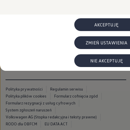
FAQ
Elektromobilność dla firm
Samochody elektryczne ID. – poznaj innowacyjną te
Baterie wysokonapięciowe aut elektrycznych –
Wyświetlacz head-up z rozszerzoną rzeczywist
AKCEPTUJĘ
System hamowania i odzyskiwanie energii
Pompa ciepła
ID. Sound – poznaj wyjątkowy dźwięk samoch
ZMIEŃ USTAWIENIA
Zrównoważony rozwój
Strategia Way to Zero
Pozyskiwanie surowców przez recykling
BlueMotion Technologies
NIE AKCEPTUJĘ
Dane o emisji CO₂
WLTP – zużycie paliwa i emisja CO₂
Recykling samochodów
Recykling baterii i akumulatorów
Oprogramowanie i łączność
Polityka prywatności
Regulamin serwisu
ID. Software 6
Polityka plików cookies
Formularz cofnięcia zgód
ID. Software i aktualizacje
Interfejs do Twojego ID.
Formularz rezygnacji z usług cyfrowych
Zakup, finansowanie i ubezpieczenia
System zgłoszeń naruszeń
Oferty promocyjne
Volkswagen AG (Stopka redakcyjna i teksty prawne)
Promocje na nowe samochody – SUV-y, modele I
Oferty nowych i używanych aut
RODO dla OBFCM
EU DATA ACT
Kredyt, leasing, najem