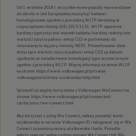
Od 1 września 2018 r. wszystkie nowe pojazdy wprowadzane
do obrotu w Unii Europejskiej muszą być badane i
homologowane zgodnie z procedurą WLTP określoną w
rozporządzeniu Komisji (UE) 2017/1151. WLTP zapewnia
bardziej rygorystyczne warunki badania i bardziej realistyczne
wartości zużycia paliwa i emisji CO2 w porównaniu do
stosowanej to tej pory metody NEDC. Prezentowane dane
dotyczące wartości zużycia paliwa i emisji CO2 są danymi
zgodnymi ze świadectwem homologacji typu wyznaczonymi
zgodnie z procedurą WLTP. Więcej informacji na temat WLTP
na stronie: https://www.volkswagen.pl/pl/swiat-
volkswagena/ochrona-srodowiska/wltp.html
Sprawdź szczegóły korzystania z
Volkswagen
WeConnect na
stronie https://www.volkswagen.pl/pl/connected-
car/lacznosc/we-connect.html
Aby korzystać z usług We Connect, należy posiadać konto
użytkownika w serwisie
Volkswagen
ID i zalogować się w We
Connect za pomocą nazwy użytkownika i hasła. Ponadto
należy zawrzeć online osobną umowę We Connect lub We