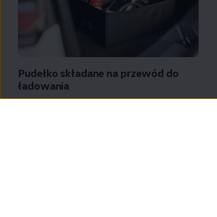
Pudełko składane na przewód do
ładowania
Składane pudełko – w zestawie z rękawiczkami i
ściereczką do czyszczenia – to schludny sposób na
przechowywanie przewodu do ładowania.
Dostarczone zapięcia na rzepy można wykorzystać
do dodatkowego zabezpieczenia przewodu.