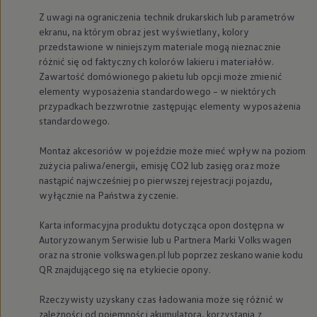
We Charge
Z uwagi na ograniczenia technik drukarskich lub parametrów
Strefa kierowcy
ekranu, na którym obraz jest wyświetlany, kolory
Elektroniczna Instrukcja Obsługi
przedstawione w niniejszym materiale mogą nieznacznie
Informacje dla klientów
Informator o pojeździe
różnić się od faktycznych kolorów lakieru i materiałów.
Gwarancje
Zawartość domówionego pakietu lub opcji może zmienić
Lampki ostrzegawcze i sygnalizacyjne
elementy wyposażenia standardowego – w niektórych
Starsze modele i generacje – archiwum oraz da
przypadkach bezzwrotnie zastępując elementy wyposażenia
Certyfikaty
standardowego.
Wszystkie usługi
Oferty serwisowe
Dla przyszłych użytkowników Volkswagena
Montaż akcesoriów w pojeździe może mieć wpływ na poziom
Dla obecnych użytkowników Volkswagena
zużycia paliwa/energii, emisję CO2 lub zasięg oraz może
Sezonowe usługi serwisowe
nastąpić najwcześniej po pierwszej rejestracji pojazdu,
Korzyści autoryzowanego serwisowania
wyłącznie na Państwa życzenie.
Informacje dla warsztatów
Świat Volkswagena
Karta informacyjna produktu dotycząca opon dostępna w
Volkswagen Magazine
Lifestyle
Autoryzowanym Serwisie lub u Partnera Marki
Volkswagen
Eksploatacja
oraz na stronie volkswagen.pl lub poprzez zeskanowanie kodu
Samochody hybrydowe
QR znajdującego się na etykiecie opony.
SUV-y
Elektromobilność
Rzeczywisty uzyskany czas ładowania może się różnić w
Rozwój
zależności od pojemności akumulatora, korzystania z
Technologia