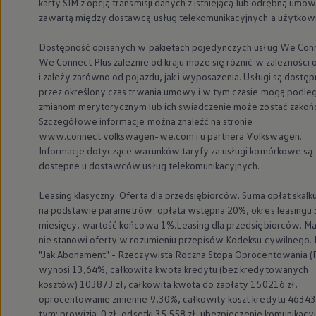
karty SIM z opcją transmisji danych z istniejącą lub odrębną umo
zawartą między dostawcą usług telekomunikacyjnych a użytkow
Dostępność opisanych w pakietach pojedynczych usług We Conn
We Connect Plus zależnie od kraju może się różnić w zależności o
i zależy zarówno od pojazdu, jak i wyposażenia. Usługi są dostę
przez określony czas trwania umowy i w tym czasie mogą podle
zmianom merytorycznym lub ich świadczenie może zostać zakoń
Szczegółowe informacje można znaleźć na stronie
www.connect.volkswagen-we.com i u partnera
Volkswagen
.
Informacje dotyczące warunków taryfy za usługi komórkowe są
dostępne u dostawców usług telekomunikacyjnych.
Leasing klasyczny: Oferta dla przedsiębiorców. Suma opłat skal
na podstawie parametrów: opłata wstępna 20%, okres leasingu 
miesięcy, wartość końcowa 1%.Leasing dla przedsiębiorców. Ma
nie stanowi oferty w rozumieniu przepisów Kodeksu cywilnego.
"Jak Abonament" - Rzeczywista Roczna Stopa Oprocentowania 
wynosi 13,64%, całkowita kwota kredytu (bez kredytowanych
kosztów) 103873 zł, całkowita kwota do zapłaty 150216 zł,
oprocentowanie zmienne 9,30%, całkowity koszt kredytu 46343 
tym: prowizja 0 zł, odsetki 35 558 zł, ubezpieczenie komunikacy