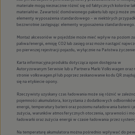
We Charge
materiale mogą nieznacznie różnić się od faktycznych kolorów lak
Strefa kierowcy
materiałów. Zawartość domówionego pakietu lub opcji może zm
Elektroniczna Instrukcja Obsługi
elementy wyposażenia standardowego – w niektórych przypad
Informacje dla klientów
bezzwrotnie zastępując elementy wyposażenia standardowego.
Informator o pojeździe
Gwarancje
Lampki ostrzegawcze i sygnalizacyjne
Montaż akcesoriów w pojeździe może mieć wpływ na poziom zu
Starsze modele i generacje – archiwum oraz da
paliwa/energii, emisję CO2 lub zasięg oraz może nastąpić najwcz
Certyfikaty
po pierwszej rejestracji pojazdu, wyłącznie na Państwa życzenie
Wszystkie usługi
Oferty serwisowe
Karta informacyjna produktu dotycząca opon dostępna w
Dla przyszłych użytkowników Volkswagena
Autoryzowanym Serwisie lub u Partnera Marki
Volkswagen
oraz 
Dla obecnych użytkowników Volkswagena
Sezonowe usługi serwisowe
stronie volkswagen.pl lub poprzez zeskanowanie kodu QR znajdu
Korzyści autoryzowanego serwisowania
się na etykiecie opony.
Informacje dla warsztatów
Świat Volkswagena
Rzeczywisty uzyskany czas ładowania może się różnić w zależno
Volkswagen Magazine
pojemności akumulatora, korzystania z dodatkowych odbiornikó
Lifestyle
energii, temperatury baterii oraz poziomu naładowania baterii i j
Eksploatacja
Samochody hybrydowe
zużycia, warunków atmosferycznych otoczenia, sprawności i m
SUV-y
ładowarki oraz zużycia energii w czasie ładowania przez system
Elektromobilność
Rozwój
Na temperaturę akumulatora można pośrednio wpływać do pe
Technologia