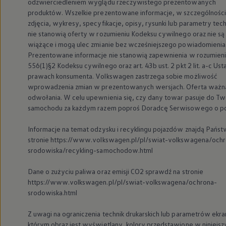
odzwierciedleniem wyglądu rzeczywistego prezentowanych
myVolkswagen
produktów. Wszelkie prezentowane informacje, w szczególności
Serwis i części
zdjęcia, wykresy, specyfikacje, opisy, rysunki lub parametry tec
Przegląd okresowy
Naprawy i przeglądy
nie stanowią oferty w rozumieniu Kodeksu cywilnego oraz nie są
Olej silnikowy i płyny eksploatacyjne
wiążące i mogą ulec zmianie bez wcześniejszego powiadomienia
Koła i opony
Prezentowane informacje nie stanowią zapewnienia w rozumieniu
Pomoc w razie wypadku i awarii
556(1)§2 Kodeksu cywilnego oraz art. 43b ust. 2 pkt 2 lit. a-c Us
Serwis i części na raty
prawach konsumenta.
Volkswagen
zastrzega sobie możliwość
Pakiet przeglądów dla Twojego Volkswagena
wprowadzenia zmian w prezentowanych wersjach. Oferta ważn
Badanie satysfakcji klienta – oceń nasz serwis i
Ubezpieczenie opon
odwołania. W celu upewnienia się, czy dany towar pasuje do T
Akcesoria
samochodu za każdym razem poproś Doradcę Serwisowego o p
Sklep online akcesoriów
Koła zimowe
Informacje na temat odzysku i recyklingu pojazdów znajdą Państ
Personalizacja
stronie https://www.volkswagen.pl/pl/swiat-volkswagena/och
Urządzenia ładujące
srodowiska/recykling-samochodow.html
Ochrona i pielęgnacja
Akcesoria do poszczególnych modeli
Rozwiązania transportowe i bagażowe
Dane o zużyciu paliwa oraz emisji CO2 sprawdź na stronie
Elektronika i rozrywka
https://www.volkswagen.pl/pl/swiat-volkswagena/ochrona-
Usługi cyfrowe
srodowiska.html
Aktualizacje oprogramowania, map i radia
Aplikacje Volkswagen, logowanie i sklep
Z uwagi na ograniczenia technik drukarskich lub parametrów ekra
Znajdź usługi dla swojego modelu
Połączenie telefonu komórkowego z pojazdem
którym obraz jest wyświetlany, kolory przedstawione w niniejs