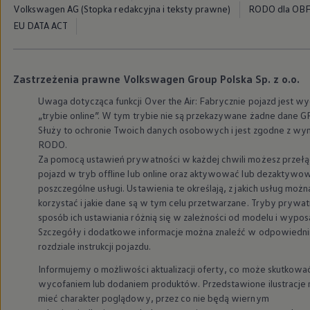
Modele sportowe
Volkswagen AG (Stopka redakcyjna i teksty prawne)
RODO dla OB
Leasing i najem dla firm
EU DATA ACT
Leasing
Najem
Finansowanie aut używanych
Finansowanie dla firm
Zastrzeżenia prawne Volkswagen Group Polska Sp. z o.o.
Kalkulator finansowy
Kredyt i najem
Uwaga dotycząca funkcji Over the Air: Fabrycznie pojazd jest w
Kredyt
„trybie online”. W tym trybie nie są przekazywane żadne dane G
Najem
Służy to ochronie Twoich danych osobowych i jest zgodne z w
Finansowanie aut używanych
Kalkulator finansowy
RODO.
Ubezpieczenia i gwarancje
Za pomocą ustawień prywatności w każdej chwili możesz przeł
Ubezpieczenia komunikacyjne
pojazd w tryb offline lub online oraz aktywować lub dezaktywo
Ubezpieczenie GAP/RTI
poszczególne usługi. Ustawienia te określają, z jakich usług możn
Gwarancje
korzystać i jakie dane są w tym celu przetwarzane. Tryby prywatn
Zakup i finansowanie dla biznesu
sposób ich ustawiania różnią się w zależności od modelu i wypos
Leasing dla biznesu
Mała flota
Szczegóły i dodatkowe informacje można znaleźć w odpowiedn
Duża flota
rozdziale instrukcji pojazdu.
Elektromobilność dla firm
Skonfiguruj Volkswagena
Informujemy o możliwości aktualizacji oferty, co może skutkowa
Poradnik kupującego
wycofaniem lub dodaniem produktów. Przedstawione ilustracje
Volkswagen dla biznesu
mieć charakter poglądowy, przez co nie będą wiernym
Serwis, akcesoria i aktualizacje