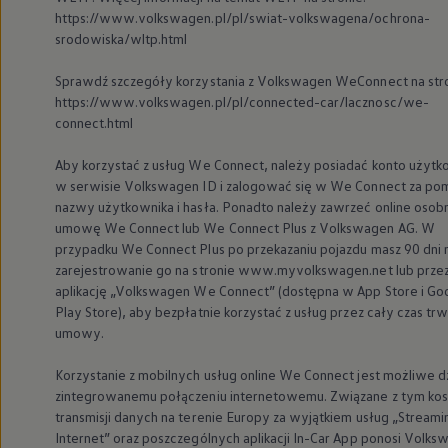
https://www.volkswagen.pl/pl/swiat-volkswagena/ochrona-
srodowiska/wltp.html
Sprawdź szczegóły korzystania z
Volkswagen
WeConnect na str
https://www.volkswagen.pl/pl/connected-car/lacznosc/we-
connect.html
Aby korzystać z usług We Connect, należy posiadać konto użytk
w serwisie
Volkswagen
ID i zalogować się w We Connect za po
nazwy użytkownika i hasła. Ponadto należy zawrzeć online osob
umowę We Connect lub We Connect Plus z
Volkswagen
AG. W
przypadku We Connect Plus po przekazaniu pojazdu masz 90 dni 
zarejestrowanie go na stronie www.myvolkswagen.net lub prze
aplikację
„
Volkswagen
We Connect” (dostępna w App Store i Go
Play Store), aby bezpłatnie korzystać z usług przez cały czas tr
umowy.
Korzystanie z mobilnych usług online We Connect jest możliwe dz
zintegrowanemu połączeniu internetowemu. Związane z tym kos
transmisji danych na terenie Europy za wyjątkiem usług „Streami
Internet” oraz poszczególnych aplikacji In-Car App ponosi
Volks