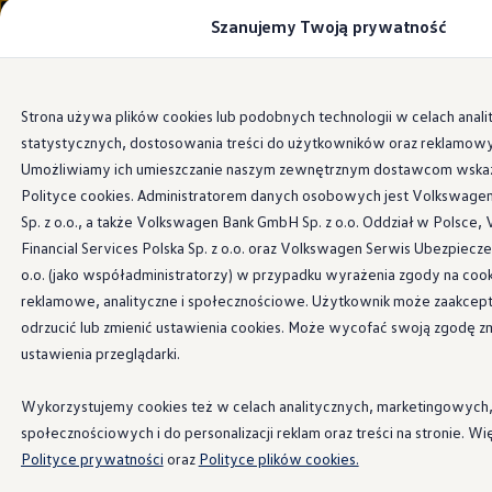
Szanujemy Twoją prywatność
Modele i konfigurator
Porównaj modele
Certyfikowane używane
Volkswagen dla biznesu
Przejdź
Przejdź do
Auta dostępne od ręki
Strona używa plików cookies lub podobnych technologii w celach anali
głównej
do
Cenniki
statystycznych, dostosowania treści do użytkowników oraz reklamow
zawartości
stopki
Information
Modele elektryczne i elektromobilność
Modele elektryczne
Umożliwiamy ich umieszczanie naszym zewnętrznym dostawcom wsk
Modele elektryczne
Polityce cookies. Administratorem danych osobowych jest Volkswagen
Samochody hybrydowe
Sp. z o.o., a także Volkswagen Bank GmbH Sp. z o.o. Oddział w Polsce
Przyszłe modele i auta koncepcyjne
Osłona
krawędzi
ID.4 GTX Xtreme
Financial Services Polska Sp. z o.o. oraz Volkswagen Serwis Ubezpiecz
ID.5 GTX “Xcite”
o.o. (jako współadministratorzy) w przypadku wyrażenia zgody na cook
Nowy ID. Polo GTI
bagażnika
reklamowe, analityczne i społecznościowe. Użytkownik może zaakcep
Ładowanie i zasięg
Ładowanie samochodu elektrycznego w domu –
odrzucić lub zmienić ustawienia cookies. Może wycofać swoją zgodę zm
Ładowanie samochodu elektrycznego w trasie – 
ustawienia przeglądarki.
Zasięg samochodów elektrycznych
Ten stylowy produkt pomaga w jak największym stopniu chro
Sposoby płatności
próg załadunkowy Twojego pojazdu przed zarysowaniami i
Symulator zasięgu i ładowania
Wykorzystujemy cookies też w celach analitycznych, marketingowych
uszkodzeniami. Wykończenie w kolorze stali nierdzewnej
Korzyści i koszty
społecznościowych i do personalizacji reklam oraz treści na stronie. Wi
Koszty utrzymania
dodatkowo poprawi walory wizualne Twojego samochodu.
Polityce prywatności
oraz
Polityce plików cookies.
Leasing
Najem