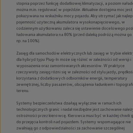
stopnia poprzez funkcję dodatkowej klimatyzacji, a poziom nała
Nowy samochód krok po kroku – poradnik zaku
można m.in. regulować w pojeździe. Aktualnie dostępna moc jest
Samochody ekonomiczne i ekologiczne
Technologie i bezpieczeństwo
pokazywana na wskaźniku mocy pojazdu. Aby utrzymać jak najlep
Odwiedź Volkswagen Home
pojemność użyteczną akumulatora wysokonapięciowego, w
Warto wybrać Volkswagena
codziennym użytkowaniu zaleca się ustawienie docelowego po
Infolinia Volkswagen
ładowania akumulatora na 80% (przed daleką podróżą można go 
Podcast Elektrycznie Tematyczni
np. na 100%).
Umów się na Serwis
Newsletter ID.
Społeczność Volkswagena
Zasięg dla samochodów elektrycznych lub zasięg w trybie elek
Znajdź Dealera
dla hybryd typu Plug-In może się różnić w zależności od wersji i
Zapisz się na jazdę próbną
wyposażenia oraz zamontowanych akcesoriów. W praktyce
rzeczywisty zasięg różni się w zależności od stylu jazdy, prędkoś
korzystania z dodatkowych odbiorników energii, temperatury
zewnętrznej, liczby pasażerów, obciążenia ładunkiem i topografi
terenu.
Systemy bezpieczeństwa działają wyłącznie w ramach ich
technologicznych granic i nadal niezbędne jest zachowanie należ
ostrożności przez kierowcę. Kierowca musi być w każdej chwili
do przejęcia kontroli nad pojazdem. Systemy wspomagające nie
zwalniają go z odpowiedzialności za zachowanie szczególnej