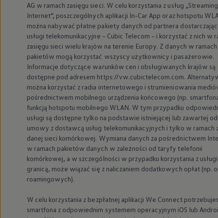
AG w ramach zasięgu sieci. W celu korzystania z usług „Streaming
Internet”, poszczególnych aplikacji In-Car App oraz hotspotu WL
można nabywać płatne pakiety danych od partnera dostarczają
usługi telekomunikacyjne – Cubic Telecom – i korzystać z nich w 
zasięgu sieci wielu krajów na terenie Europy. Z danych w ramach
pakietów mogą korzystać wszyscy użytkownicy i pasażerowie.
Informacje dotyczące warunków cen i obsługiwanych krajów są
dostępne pod adresem https://vw.cubictelecom.com. Alternaty
można korzystać z radia internetowego i strumieniowania medió
pośrednictwem mobilnego urządzenia końcowego (np. smartfona
funkcją hotspotu mobilnego WLAN. W tym przypadku odpowied
usługi są dostępne tylko na podstawie istniejącej lub zawartej o
umowy z dostawcą usług telekomunikacyjnych i tylko w ramach 
danej sieci komórkowej. Wymiana danych za pośrednictwem Int
w ramach pakietów danych w zależności od taryfy telefonii
komórkowej, a w szczególności w przypadku korzystania z usługi
granicą, może wiązać się z naliczaniem dodatkowych opłat (np. o
roamingowych).
W celu korzystania z bezpłatnej aplikacji We Connect potrzebuje
smartfona z odpowiednim systemem operacyjnym iOS lub Androi