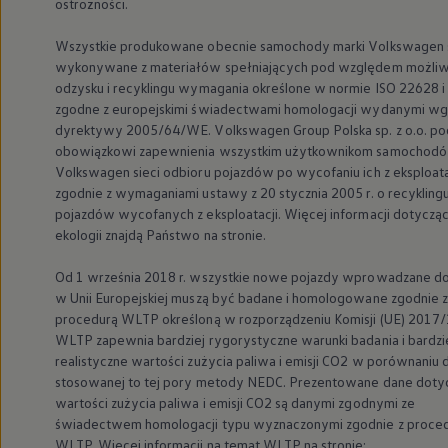
ostrożności.
Wszystkie produkowane obecnie samochody marki
Volkswagen
wykonywane z materiałów spełniających pod względem możliw
odzysku i recyklingu wymagania określone w normie ISO 22628 i
zgodne z europejskimi świadectwami homologacji wydanymi wg
dyrektywy 2005/64/WE.
Volkswagen
Group Polska sp. z o.o. p
obowiązkowi zapewnienia wszystkim użytkownikom samochod
Volkswagen
sieci odbioru pojazdów po wycofaniu ich z eksploata
zgodnie z wymaganiami ustawy z 20 stycznia 2005 r. o recykling
pojazdów wycofanych z eksploatacji. Więcej informacji dotyczą
ekologii znajdą Państwo na stronie.
Od 1 września 2018 r. wszystkie nowe pojazdy wprowadzane do
w Unii Europejskiej muszą być badane i homologowane zgodnie z
procedurą WLTP określoną w rozporządzeniu Komisji (UE) 2017
WLTP zapewnia bardziej rygorystyczne warunki badania i bardzi
realistyczne wartości zużycia paliwa i emisji CO2 w porównaniu 
stosowanej to tej pory metody NEDC. Prezentowane dane doty
wartości zużycia paliwa i emisji CO2 są danymi zgodnymi ze
świadectwem homologacji typu wyznaczonymi zgodnie z proce
WLTP. Więcej informacji na temat WLTP na stronie: