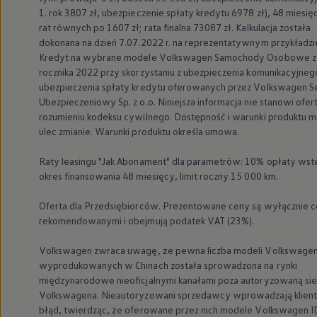
1. rok 3807 zł, ubezpieczenie spłaty kredytu 6978 zł), 48 miesi
rat równych po 1607 zł; rata finalna 73087 zł. Kalkulacja została
dokonana na dzień 7.07.2022 r. na reprezentatywnym przykładzi
Kredyt na wybrane modele
Volkswagen
Samochody Osobowe z
rocznika 2022 przy skorzystaniu z ubezpieczenia komunikacyjnego
ubezpieczenia spłaty kredytu oferowanych przez
Volkswagen
S
Ubezpieczeniowy Sp. z o.o. Niniejsza informacja nie stanowi ofer
rozumieniu kodeksu cywilnego. Dostępność i warunki produktu 
ulec zmianie. Warunki produktu określa umowa.
Raty leasingu "Jak Abonament" dla parametrów: 10% opłaty wst
okres finansowania 48 miesięcy, limit roczny 15 000 km.
Oferta dla Przedsiębiorców. Prezentowane ceny są wyłącznie 
rekomendowanymi i obejmują podatek VAT (23%).
Volkswagen
zwraca uwagę, że pewna liczba modeli
Volkswage
wyprodukowanych w Chinach została sprowadzona na rynki
międzynarodowe nieoficjalnymi kanałami poza autoryzowaną sie
Volkswagena. Nieautoryzowani sprzedawcy wprowadzają klie
błąd, twierdząc, że oferowane przez nich modele
Volkswagen
ID