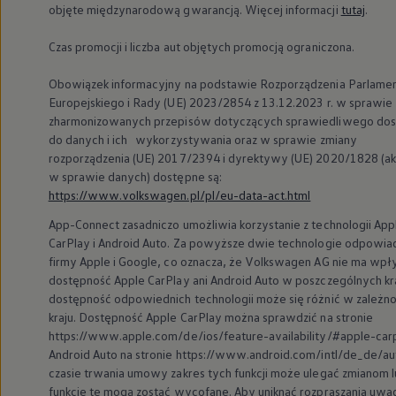
objęte międzynarodową gwarancją. Więcej informacji
tutaj
.
Czas promocji i liczba aut objętych promocją ograniczona.
Obowiązek informacyjny na podstawie Rozporządzenia Parlame
Europejskiego i Rady (UE) 2023/2854 z 13.12.2023 r. w sprawie
zharmonizowanych przepisów dotyczących sprawiedliwego do
do danych i ich wykorzystywania oraz w sprawie zmiany
rozporządzenia (UE) 2017/2394 i dyrektywy (UE) 2020/1828 (ak
w sprawie danych) dostępne są:
https://www.volkswagen.pl/pl/eu-data-act.html
App-Connect zasadniczo umożliwia korzystanie z technologii App
CarPlay i Android Auto. Za powyższe dwie technologie odpowia
firmy Apple i Google, co oznacza, że
Volkswagen
AG nie ma wpł
dostępność Apple CarPlay ani Android Auto w poszczególnych kra
dostępność odpowiednich technologii może się różnić w zależno
kraju. Dostępność Apple CarPlay można sprawdzić na stronie
https://www.apple.com/de/ios/feature-availability/#apple-carp
Android Auto na stronie https://www.android.com/intl/de_de/au
czasie trwania umowy zakres tych funkcji może ulegać zmianom 
funkcje te mogą zostać wycofane. Aby uniknąć rozpraszania uwag