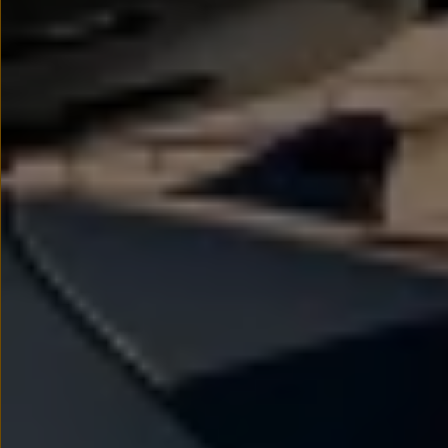
myVolkswagen
Serwis i części
Przegląd okresowy
Naprawy i przeglądy
Olej silnikowy i płyny eksploatacyjne
Koła i opony
Pomoc w razie wypadku i awarii
Serwis i części na raty
Pakiet przeglądów dla Twojego Volkswagena
Badanie satysfakcji klienta – oceń nasz serwis i
Ubezpieczenie opon
Akcesoria
Sklep online akcesoriów
Koła zimowe
Personalizacja
Urządzenia ładujące
Ochrona i pielęgnacja
Akcesoria do poszczególnych modeli
Rozwiązania transportowe i bagażowe
Elektronika i rozrywka
Usługi cyfrowe
Aktualizacje oprogramowania, map i radia
Aplikacje Volkswagen, logowanie i sklep
Znajdź usługi dla swojego modelu
Połączenie telefonu komórkowego z pojazdem