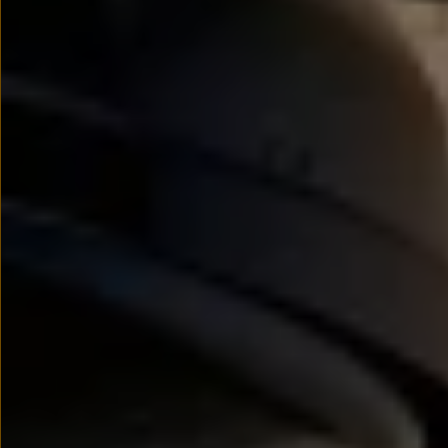
Modele sportowe
Leasing i najem dla firm
Leasing
Najem
Finansowanie aut używanych
Finansowanie dla firm
Kalkulator finansowy
Kredyt i najem
Kredyt
Najem
Finansowanie aut używanych
Kalkulator finansowy
Ubezpieczenia i gwarancje
Ubezpieczenia komunikacyjne
Ubezpieczenie GAP/RTI
Gwarancje
Zakup i finansowanie dla biznesu
Leasing dla biznesu
Mała flota
Duża flota
Elektromobilność dla firm
Skonfiguruj Volkswagena
Poradnik kupującego
Volkswagen dla biznesu
Serwis, akcesoria i aktualizacje