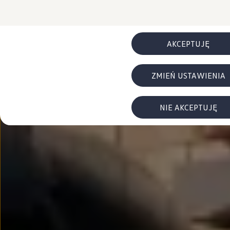
FAQ
Elektromobilność dla firm
Samochody elektryczne ID. – poznaj innowacyjną te
Baterie wysokonapięciowe aut elektrycznych –
Wyświetlacz head-up z rozszerzoną rzeczywist
AKCEPTUJĘ
System hamowania i odzyskiwanie energii
Pompa ciepła
ID. Sound – poznaj wyjątkowy dźwięk samoch
ZMIEŃ USTAWIENIA
Zrównoważony rozwój
Strategia Way to Zero
Pozyskiwanie surowców przez recykling
BlueMotion Technologies
NIE AKCEPTUJĘ
Dane o emisji CO₂
WLTP – zużycie paliwa i emisja CO₂
Recykling samochodów
Recykling baterii i akumulatorów
Oprogramowanie i łączność
ID. Software 6
ID. Software i aktualizacje
Interfejs do Twojego ID.
Zakup, finansowanie i ubezpieczenia
Oferty promocyjne
Promocje na nowe samochody – SUV-y, modele I
Oferty nowych i używanych aut
Kredyt, leasing, najem