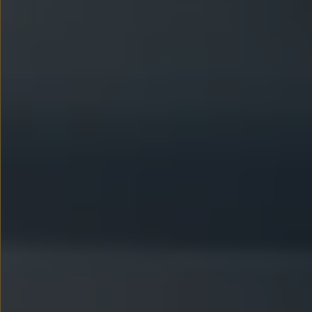
Nowy samochód krok po kroku – poradnik zaku
Samochody ekonomiczne i ekologiczne
Technologie i bezpieczeństwo
Odwiedź Volkswagen Home
Warto wybrać Volkswagena
Infolinia Volkswagen
Podcast Elektrycznie Tematyczni
Umów się na Serwis
Newsletter ID.
Społeczność Volkswagena
Znajdź Dealera
Zapisz się na jazdę próbną