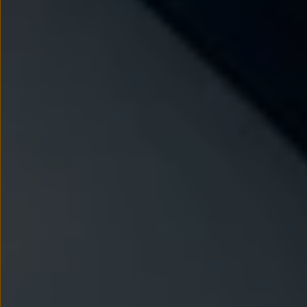
We Charge
Strefa kierowcy
Elektroniczna Instrukcja Obsługi
Informacje dla klientów
Informator o pojeździe
Gwarancje
Lampki ostrzegawcze i sygnalizacyjne
Starsze modele i generacje – archiwum oraz da
Certyfikaty
Wszystkie usługi
Oferty serwisowe
Dla przyszłych użytkowników Volkswagena
Dla obecnych użytkowników Volkswagena
Sezonowe usługi serwisowe
Korzyści autoryzowanego serwisowania
Informacje dla warsztatów
Świat Volkswagena
Volkswagen Magazine
Lifestyle
Eksploatacja
Samochody hybrydowe
SUV-y
Elektromobilność
Rozwój
Technologia