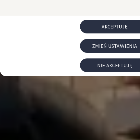
FAQ
Elektromobilność dla firm
Samochody elektryczne ID. – poznaj innowacyjną te
Baterie wysokonapięciowe aut elektrycznych –
Wyświetlacz head-up z rozszerzoną rzeczywist
AKCEPTUJĘ
System hamowania i odzyskiwanie energii
Pompa ciepła
ID. Sound – poznaj wyjątkowy dźwięk samoch
ZMIEŃ USTAWIENIA
Zrównoważony rozwój
Strategia Way to Zero
Pozyskiwanie surowców przez recykling
BlueMotion Technologies
NIE AKCEPTUJĘ
Dane o emisji CO₂
WLTP – zużycie paliwa i emisja CO₂
Recykling samochodów
Recykling baterii i akumulatorów
Oprogramowanie i łączność
ID. Software 6
ID. Software i aktualizacje
Interfejs do Twojego ID.
Zakup, finansowanie i ubezpieczenia
Oferty promocyjne
Promocje na nowe samochody – SUV-y, modele I
Oferty nowych i używanych aut
Kredyt, leasing, najem