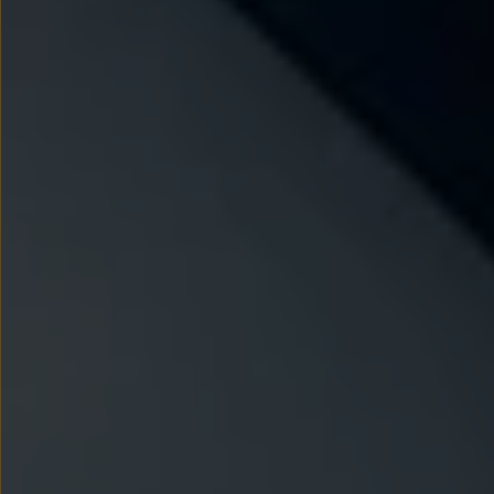
We Charge
Strefa kierowcy
Elektroniczna Instrukcja Obsługi
Informacje dla klientów
Informator o pojeździe
Gwarancje
Lampki ostrzegawcze i sygnalizacyjne
Starsze modele i generacje – archiwum oraz da
Certyfikaty
Wszystkie usługi
Oferty serwisowe
Dla przyszłych użytkowników Volkswagena
Dla obecnych użytkowników Volkswagena
Sezonowe usługi serwisowe
Korzyści autoryzowanego serwisowania
Informacje dla warsztatów
Świat Volkswagena
Volkswagen Magazine
Lifestyle
Eksploatacja
Samochody hybrydowe
SUV-y
Elektromobilność
Rozwój
Technologia