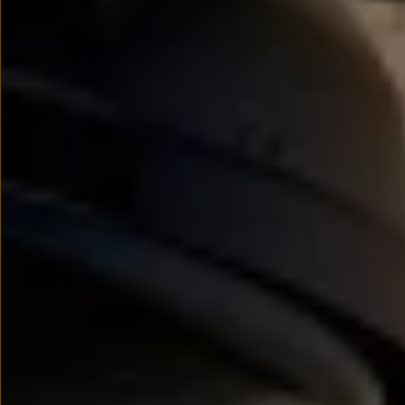
Modele sportowe
Leasing i najem dla firm
Leasing
Najem
Finansowanie aut używanych
Finansowanie dla firm
Kalkulator finansowy
Kredyt i najem
Kredyt
Najem
Finansowanie aut używanych
Kalkulator finansowy
Ubezpieczenia i gwarancje
Ubezpieczenia komunikacyjne
Ubezpieczenie GAP/RTI
Gwarancje
Zakup i finansowanie dla biznesu
Leasing dla biznesu
Mała flota
Duża flota
Elektromobilność dla firm
Skonfiguruj Volkswagena
Poradnik kupującego
Volkswagen dla biznesu
Serwis, akcesoria i aktualizacje