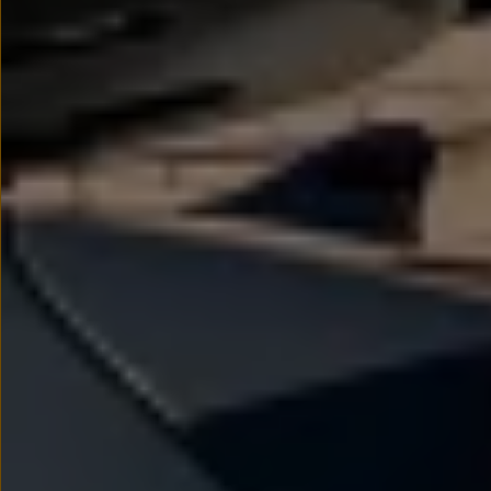
myVolkswagen
Serwis i części
Przegląd okresowy
Naprawy i przeglądy
Olej silnikowy i płyny eksploatacyjne
Koła i opony
Pomoc w razie wypadku i awarii
Serwis i części na raty
Pakiet przeglądów dla Twojego Volkswagena
Badanie satysfakcji klienta – oceń nasz serwis i
Ubezpieczenie opon
Akcesoria
Sklep online akcesoriów
Koła zimowe
Personalizacja
Urządzenia ładujące
Ochrona i pielęgnacja
Akcesoria do poszczególnych modeli
Rozwiązania transportowe i bagażowe
Elektronika i rozrywka
Usługi cyfrowe
Aktualizacje oprogramowania, map i radia
Aplikacje Volkswagen, logowanie i sklep
Znajdź usługi dla swojego modelu
Połączenie telefonu komórkowego z pojazdem