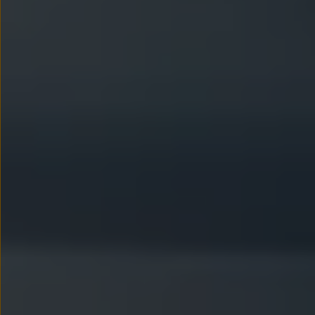
Nowy samochód krok po kroku – poradnik zaku
Samochody ekonomiczne i ekologiczne
Technologie i bezpieczeństwo
Odwiedź Volkswagen Home
Warto wybrać Volkswagena
Infolinia Volkswagen
Podcast Elektrycznie Tematyczni
Umów się na Serwis
Newsletter ID.
Społeczność Volkswagena
Znajdź Dealera
Zapisz się na jazdę próbną