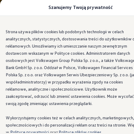
Szanujemy Twoją prywatność
Modele i konfigurator
Porównaj modele
Certyfikowane używane
Volkswagen dla biznesu
Przejdź
Przejdź do
Auta dostępne od ręki
Strona używa plików cookies lub podobnych technologii w celach
głównej
do
Cenniki
analitycznych, statystycznych, dostosowania treści do użytkowników 
zawartości
stopki
Modele elektryczne i elektromobilność
Modele elektryczne
reklamowych. Umożliwiamy ich umieszczanie naszym zewnętrznym
Modele elektryczne
dostawcom wskazanym w Polityce cookies. Administratorem danych
Samochody hybrydowe
osobowych jest Volkswagen Group Polska Sp. z o.o., a także Volkswag
Przyszłe modele i auta koncepcyjne
ID.4 GTX Xtreme
Bank GmbH Sp. z o.o. Oddział w Polsce, Volkswagen Financial Services
ID.5 GTX “Xcite”
Polska Sp. z o.o. oraz Volkswagen Serwis Ubezpieczeniowy Sp. z o.o. (j
Nowy ID. Polo GTI
współadministratorzy) w przypadku wyrażenia zgody na cookies
Ładowanie i zasięg
Ładowanie samochodu elektrycznego w domu –
reklamowe, analityczne i społecznościowe. Użytkownik może
Ładowanie samochodu elektrycznego w trasie – 
zaakceptować, odrzucić lub zmienić ustawienia cookies. Może wycofać
Zasięg samochodów elektrycznych
swoją zgodę zmieniając ustawienia przeglądarki.
Sposoby płatności
Symulator zasięgu i ładowania
Korzyści i koszty
Wykorzystujemy cookies też w celach analitycznych, marketingowych
Koszty utrzymania
społecznościowych i do personalizacji reklam oraz treści na stronie. Wi
Leasing
Najem
w
Polityce prywatności
oraz
Polityce plików cookies.