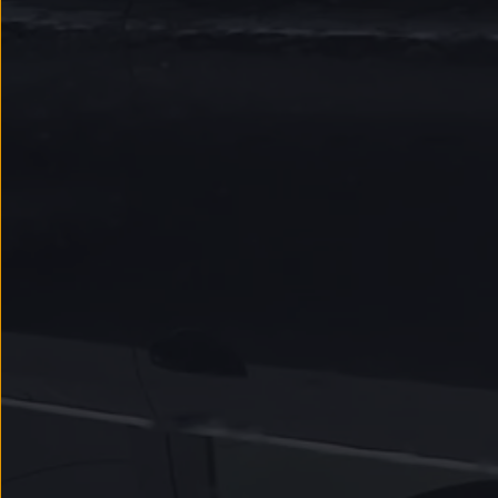
Nowy samochód krok po kroku – poradnik zaku
Samochody ekonomiczne i ekologiczne
Technologie i bezpieczeństwo
Odwiedź Volkswagen Home
Warto wybrać Volkswagena
Infolinia Volkswagen
Podcast Elektrycznie Tematyczni
Umów się na Serwis
Newsletter ID.
Społeczność Volkswagena
Znajdź Dealera
Zapisz się na jazdę próbną