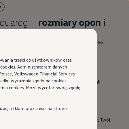
Touareg –
rozmiary opon i
obręczy
niższe informacje dotyczą wszystkich wersji modelu
uareg 2:
sowania treści do użytkowników oraz
Szerokość opon: od 235 do 275 mm
ookies. Administratorem danych
Profil opony: 45–65
Polsce, Volkswagen Financial Services
ypadku wyrażenia zgody na cookies
Średnica opony i obręczy: od 17 do 20 cali
enia cookies. Może wycofać swoją zgodę
Szerokość obręczy: od 7,5 do 9 cali
cji reklam oraz treści na stronie.
ęcej informacji na ten temat znajdziesz w bazie
Wszystko o kołach"
. Jeśli chcesz kupić produkt, Twój
rtner
Volkswagen
chętnie udzieli pomocy.