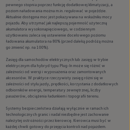
pewnego stopnia poprzez funkcję dodatkowej klimatyzacji, a
poziom naładowania można m.in. regulować w pojeździe.
Aktualnie dostępna moc jest pokazywana na wskaźniku mocy
pojazdu. Aby utrzymać jak najlepszą pojemność użyteczną
akumulatora wysokonapięciowego, w codziennym
użytkowaniu zaleca się ustawienie docelowego poziomu
ładowania akumulatora na 80% (przed daleką podróżą można
go zmienić np. na 100%).
Zasięg dla samochodów elektrycznych lub zasięg w trybie
elektrycznym dla hybryd typu Plug-In może się różnić w
zależności od wersji i wyposażenia oraz zamontowanych
akcesoriów. W praktyce rzeczywisty zasięg różni się w
zależności od stylu jazdy, prędkości, korzystania z dodatkowych
odbiorników energii, temperatury zewnętrznej, liczby
pasażerów, obciążenia ładunkiem i topografii terenu.
Systemy bezpieczeństwa działają wyłącznie w ramach ich
technologicznych granic i nadal niezbędne jest zachowanie
należytej ostrożności przez kierowcę. Kierowca musi być w
każdej chwili gotowy do przejęcia kontroli nad pojazdem.