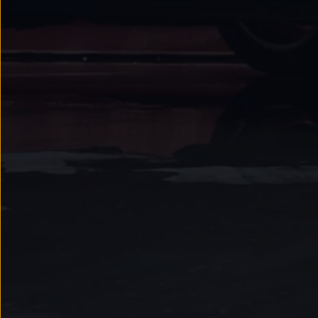
We Charge
Strefa kierowcy
Elektroniczna Instrukcja Obsługi
Informacje dla klientów
Informator o pojeździe
Gwarancje
Lampki ostrzegawcze i sygnalizacyjne
Starsze modele i generacje – archiwum oraz da
Certyfikaty
Wszystkie usługi
Oferty serwisowe
Dla przyszłych użytkowników Volkswagena
Dla obecnych użytkowników Volkswagena
Sezonowe usługi serwisowe
Korzyści autoryzowanego serwisowania
Informacje dla warsztatów
Świat Volkswagena
Volkswagen Magazine
Lifestyle
Eksploatacja
Samochody hybrydowe
SUV-y
Elektromobilność
Rozwój
Technologia