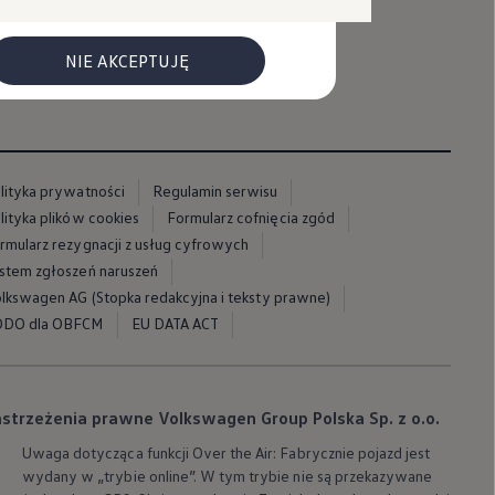
NIE AKCEPTUJĘ
lityka prywatności
Regulamin serwisu
lityka plików cookies
Formularz cofnięcia zgód
rmularz rezygnacji z usług cyfrowych
stem zgłoszeń naruszeń
lkswagen AG (Stopka redakcyjna i teksty prawne)
DO dla OBFCM
EU DATA ACT
strzeżenia prawne Volkswagen Group Polska Sp. z o.o.
Uwaga dotycząca funkcji Over the Air: Fabrycznie pojazd jest
wydany w „trybie online”. W tym trybie nie są przekazywane