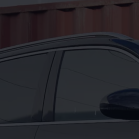
Modele sportowe
Leasing i najem dla firm
Leasing
Najem
Finansowanie aut używanych
Finansowanie dla firm
Kalkulator finansowy
Kredyt i najem
Kredyt
Najem
Finansowanie aut używanych
Kalkulator finansowy
Ubezpieczenia i gwarancje
Ubezpieczenia komunikacyjne
Ubezpieczenie GAP/RTI
Gwarancje
Zakup i finansowanie dla biznesu
Leasing dla biznesu
Mała flota
Duża flota
Elektromobilność dla firm
Skonfiguruj Volkswagena
Poradnik kupującego
Volkswagen dla biznesu
Serwis, akcesoria i aktualizacje