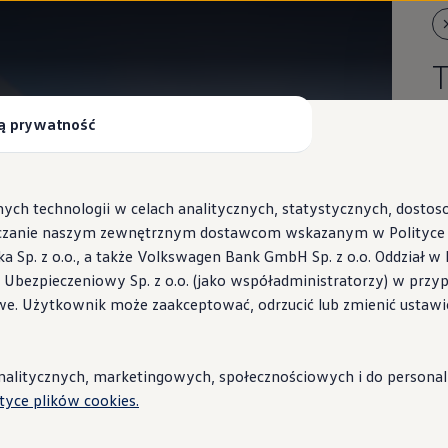
ą prywatność
Po
To
ych technologii w celach analitycznych, statystycznych, dosto
czanie naszym zewnętrznym dostawcom wskazanym w Polityce c
Sp. z o.o., a także Volkswagen Bank GmbH Sp. z o.o. Oddział w 
s Ubezpieczeniowy Sp. z o.o. (jako współadministratorzy) w prz
 Wallbox ID.Charger
we. Użytkownik może zaakceptować, odrzucić lub zmienić ustawi
stacje i porady
litycznych, marketingowych, społecznościowych i do personaliza
Wi
ityce plików cookies.
"
pa