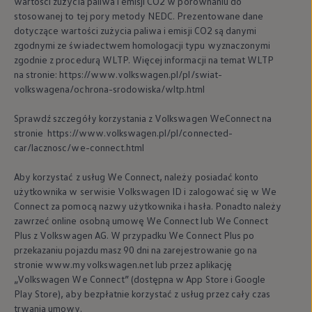
wartości zużycia paliwa i emisji CO2 w porównaniu do
stosowanej to tej pory metody NEDC. Prezentowane dane
dotyczące wartości zużycia paliwa i emisji CO2 są danymi
zgodnymi ze świadectwem homologacji typu wyznaczonymi
zgodnie z procedurą WLTP. Więcej informacji na temat WLTP
na stronie: https://www.volkswagen.pl/pl/swiat-
volkswagena/ochrona-srodowiska/wltp.html
Sprawdź szczegóły korzystania z
Volkswagen
WeConnect na
stronie https://www.volkswagen.pl/pl/connected-
car/lacznosc/we-connect.html
Umów wizytę
Aby korzystać z usług We Connect, należy posiadać konto
użytkownika w serwisie
Volkswagen
ID i zalogować się w We
Connect za pomocą nazwy użytkownika i hasła. Ponadto należy
zawrzeć online osobną umowę We Connect lub We Connect
Plus z
Volkswagen
AG. W przypadku We Connect Plus po
przekazaniu pojazdu masz 90 dni na zarejestrowanie go na
stronie www.myvolkswagen.net lub przez aplikację
„
Volkswagen
We Connect” (dostępna w App Store i Google
Play Store), aby bezpłatnie korzystać z usług przez cały czas
trwania umowy.