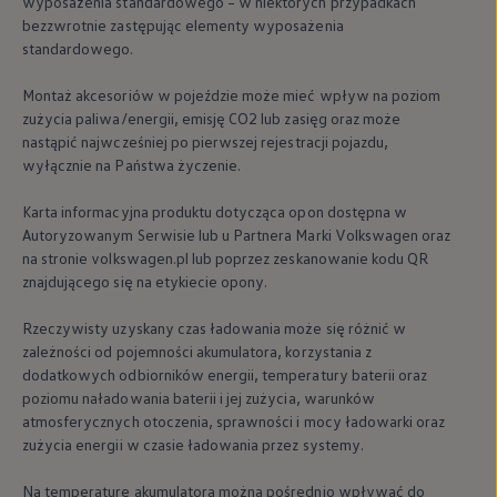
wyposażenia standardowego – w niektórych przypadkach
bezzwrotnie zastępując elementy wyposażenia
standardowego.
Montaż akcesoriów w pojeździe może mieć wpływ na poziom
zużycia paliwa/energii, emisję CO2 lub zasięg oraz może
nastąpić najwcześniej po pierwszej rejestracji pojazdu,
wyłącznie na Państwa życzenie.
Karta informacyjna produktu dotycząca opon dostępna w
Autoryzowanym Serwisie lub u Partnera Marki
Volkswagen
oraz
na stronie volkswagen.pl lub poprzez zeskanowanie kodu QR
znajdującego się na etykiecie opony.
Rzeczywisty uzyskany czas ładowania może się różnić w
zależności od pojemności akumulatora, korzystania z
dodatkowych odbiorników energii, temperatury baterii oraz
poziomu naładowania baterii i jej zużycia, warunków
atmosferycznych otoczenia, sprawności i mocy ładowarki oraz
zużycia energii w czasie ładowania przez systemy.
Na temperaturę akumulatora można pośrednio wpływać do