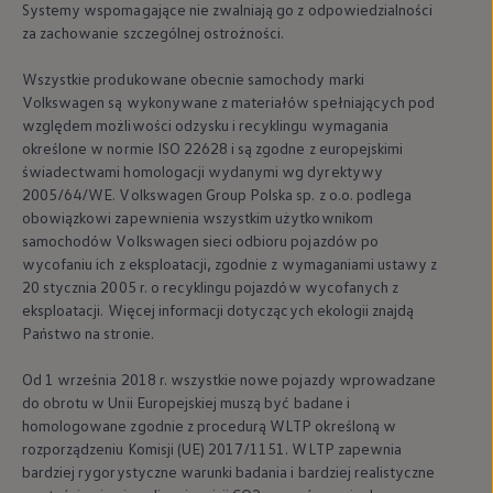
Systemy wspomagające nie zwalniają go z odpowiedzialności
za zachowanie szczególnej ostrożności.
Wszystkie produkowane obecnie samochody marki
Volkswagen
są wykonywane z materiałów spełniających pod
względem możliwości odzysku i recyklingu wymagania
określone w normie ISO 22628 i są zgodne z europejskimi
świadectwami homologacji wydanymi wg dyrektywy
2005/64/WE.
Volkswagen
Group Polska sp. z o.o. podlega
obowiązkowi zapewnienia wszystkim użytkownikom
samochodów
Volkswagen
sieci odbioru pojazdów po
wycofaniu ich z eksploatacji, zgodnie z wymaganiami ustawy z
20 stycznia 2005 r. o recyklingu pojazdów wycofanych z
eksploatacji. Więcej informacji dotyczących ekologii znajdą
Państwo na stronie.
Od 1 września 2018 r. wszystkie nowe pojazdy wprowadzane
do obrotu w Unii Europejskiej muszą być badane i
homologowane zgodnie z procedurą WLTP określoną w
rozporządzeniu Komisji (UE) 2017/1151. WLTP zapewnia
bardziej rygorystyczne warunki badania i bardziej realistyczne