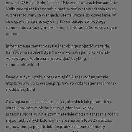
oraz art. 43b ust. 2 pkt 2 lit. a-c Ustawy o prawach konsumenta.
Volkswagen
zastrzega sobie możliwość wprowadzenia zmian
w prezentowanych wersjach. Oferta ważna do odwołania. W
celu upewnienia się, czy dany towar pasuje do Twojego
samochodu za każdym razem poproś Doradcę Serwisowego o
pomoc.
Informacje na temat odzysku i recyklingu pojazdów znajdą
Państwo na stronie https://www.volkswagen.pl/pl/swiat-
volkswagena/ochrona-srodowiska/recykling-
samochodow.html
Dane o zużyciu paliwa oraz emisji CO2 sprawdź na stronie
https://www.volkswagen.pl/pl/swiat-volkswagena/ochrona-
srodowiska.html
Z uwagi na ograniczenia technik drukarskich lub parametrów
ekranu, na którym obraz jest wyświetlany, kolory
przedstawione w niniejszym materiale mogą nieznacznie różnić
się od faktycznych kolorów lakieru i materiałów. Zawartość
domówionego pakietu lub opcji może zmienić elementy