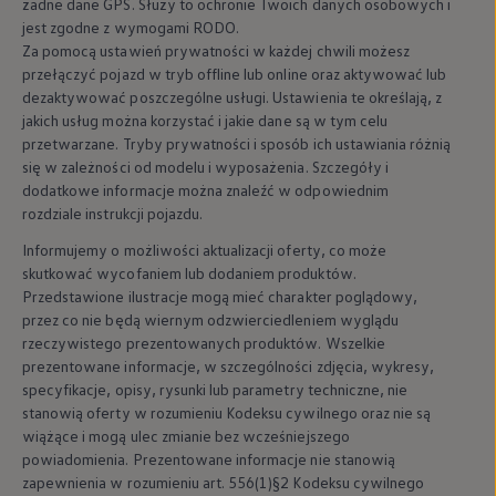
żadne dane GPS. Służy to ochronie Twoich danych osobowych i
jest zgodne z wymogami RODO.
Za pomocą ustawień prywatności w każdej chwili możesz
przełączyć pojazd w tryb offline lub online oraz aktywować lub
dezaktywować poszczególne usługi. Ustawienia te określają, z
jakich usług można korzystać i jakie dane są w tym celu
przetwarzane. Tryby prywatności i sposób ich ustawiania różnią
się w zależności od modelu i wyposażenia. Szczegóły i
dodatkowe informacje można znaleźć w odpowiednim
rozdziale instrukcji pojazdu.
Informujemy o możliwości aktualizacji oferty, co może
skutkować wycofaniem lub dodaniem produktów.
Przedstawione ilustracje mogą mieć charakter poglądowy,
przez co nie będą wiernym odzwierciedleniem wyglądu
rzeczywistego prezentowanych produktów. Wszelkie
prezentowane informacje, w szczególności zdjęcia, wykresy,
specyfikacje, opisy, rysunki lub parametry techniczne, nie
stanowią oferty w rozumieniu Kodeksu cywilnego oraz nie są
wiążące i mogą ulec zmianie bez wcześniejszego
powiadomienia. Prezentowane informacje nie stanowią
zapewnienia w rozumieniu art. 556(1)§2 Kodeksu cywilnego