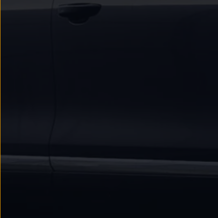
myVolkswagen
Serwis i części
Przegląd okresowy
Naprawy i przeglądy
Olej silnikowy i płyny eksploatacyjne
Koła i opony
Pomoc w razie wypadku i awarii
Serwis i części na raty
Pakiet przeglądów dla Twojego Volkswagena
Badanie satysfakcji klienta – oceń nasz serwis i
Ubezpieczenie opon
Akcesoria
Sklep online akcesoriów
Koła zimowe
Personalizacja
Urządzenia ładujące
Ochrona i pielęgnacja
Akcesoria do poszczególnych modeli
Rozwiązania transportowe i bagażowe
Elektronika i rozrywka
Usługi cyfrowe
Aktualizacje oprogramowania, map i radia
Aplikacje Volkswagen, logowanie i sklep
Znajdź usługi dla swojego modelu
Połączenie telefonu komórkowego z pojazdem