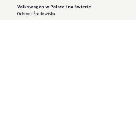
Volkswagen w Polsce i na świecie
Ochrona Środowiska
Dane o emisji CO₂
WLTP – zużycie paliwa i emisja CO₂
Zaktualizuj nawigację
Informacje dla warsztatów
Volkswagen Home
Oferty specjalne na samochody elektryczne
Skonfiguruj Volkswagena
Szybka konfiguracja
Volkswagen AG
Volkswagen Group Polska
Volkswagen Samochody Dostawcze
Licencje osób trzecich
Newsletter ID.