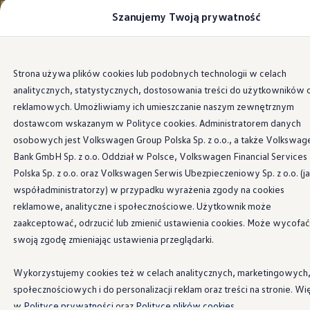
Szanujemy Twoją prywatność
Modele i konfigurator
Strona Główna
Porównaj modele
Certyfikowane używane
Volkswagen dla biznesu
Przejdź
Przejdź do
Auta dostępne od ręki
Strona używa plików cookies lub podobnych technologii w celach
głównej
do
Cenniki
analitycznych, statystycznych, dostosowania treści do użytkowników 
zawartości
stopki
Modele elektryczne i elektromobilność
Modele elektryczne
reklamowych. Umożliwiamy ich umieszczanie naszym zewnętrznym
Modele elektryczne
dostawcom wskazanym w Polityce cookies. Administratorem danych
Samochody hybrydowe
osobowych jest Volkswagen Group Polska Sp. z o.o., a także Volkswag
Przyszłe modele i auta koncepcyjne
ID.4 GTX Xtreme
Bank GmbH Sp. z o.o. Oddział w Polsce, Volkswagen Financial Services
ID.5 GTX “Xcite”
Polska Sp. z o.o. oraz Volkswagen Serwis Ubezpieczeniowy Sp. z o.o. (j
Nowy ID. Polo GTI
współadministratorzy) w przypadku wyrażenia zgody na cookies
Ładowanie i zasięg
Ładowanie samochodu elektrycznego w domu –
reklamowe, analityczne i społecznościowe. Użytkownik może
Ładowanie samochodu elektrycznego w trasie – 
zaakceptować, odrzucić lub zmienić ustawienia cookies. Może wycofać
Zasięg samochodów elektrycznych
swoją zgodę zmieniając ustawienia przeglądarki.
Sposoby płatności
Symulator zasięgu i ładowania
Korzyści i koszty
Wykorzystujemy cookies też w celach analitycznych, marketingowych
Koszty utrzymania
społecznościowych i do personalizacji reklam oraz treści na stronie. Wi
Leasing
Najem
w
Polityce prywatności
oraz
Polityce plików cookies.