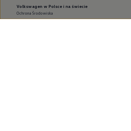
Volkswagen w Polsce i na świecie
Ochrona Środowiska
Dane o emisji CO₂
WLTP – zużycie paliwa i emisja CO₂
Zaktualizuj nawigację
Informacje dla warsztatów
Volkswagen Home
Oferty specjalne na samochody elektryczne
Skonfiguruj Volkswagena
Szybka konfiguracja
Volkswagen AG
Volkswagen Group Polska
Volkswagen Samochody Dostawcze
Licencje osób trzecich
Newsletter ID.