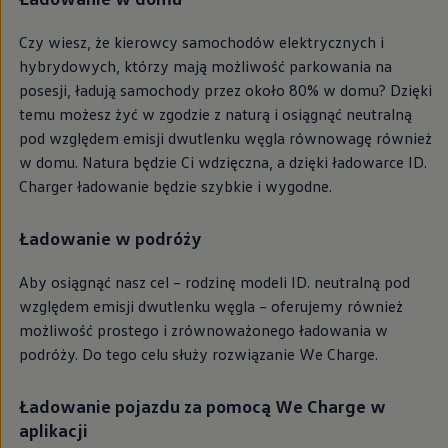
Modele sportowe
Leasing i najem dla firm
Czy wiesz, że kierowcy samochodów elektrycznych i
Leasing
Najem
hybrydowych, którzy mają możliwość parkowania na
Finansowanie aut używanych
posesji, ładują samochody przez około 80% w domu? Dzięki
Finansowanie dla firm
temu możesz żyć w zgodzie z naturą i osiągnąć neutralną
Kalkulator finansowy
Kredyt i najem
pod względem emisji dwutlenku węgla równowagę również
Kredyt
w domu. Natura będzie Ci wdzięczna, a dzięki ładowarce ID.
Najem
Charger
ładowanie będzie szybkie i wygodne.
Finansowanie aut używanych
Kalkulator finansowy
Ubezpieczenia i gwarancje
Ładowanie w podróży
Ubezpieczenia komunikacyjne
Ubezpieczenie GAP/RTI
Gwarancje
Aby osiągnąć nasz cel – rodzinę modeli ID. neutralną pod
Zakup i finansowanie dla biznesu
względem emisji dwutlenku węgla – oferujemy również
Leasing dla biznesu
możliwość prostego i zrównoważonego ładowania w
Mała flota
Duża flota
podróży. Do tego celu służy rozwiązanie We Charge.
Elektromobilność dla firm
Skonfiguruj Volkswagena
Ładowanie pojazdu za pomocą We Charge w
Poradnik kupującego
Volkswagen dla biznesu
aplikacji
Serwis, akcesoria i aktualizacje