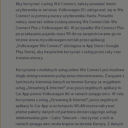
Aby korzystać z usług We Connect, należy posiadać konto
użytkownika w serwisie
Volkswagen
ID i zalogować się w We
Connect za pomocą nazwy użytkownika i hasła. Ponadto
należy zawrzeć online osobną umowę We Connect lub We
Connect Plus z
Volkswagen
AG. W przypadku We Connect Plus
po przekazaniu pojazdu masz 90 dni na zarejestrowanie go na
stronie www.myvolkswagen.net lub przez aplikację
„
Volkswagen
We Connect” (dostępna w App Store i Google
Play Store), aby bezpłatnie korzystać z usług przez cały czas
trwania umowy.
Korzystanie z mobilnych usług online We Connect jest możliwe
dzięki zintegrowanemu połączeniu internetowemu. Związane z
tym koszty transmisji danych na terenie Europy za wyjątkiem
usług „Streaming & Internet” oraz poszczególnych aplikacji In-
Car App ponosi
Volkswagen
AG w ramach zasięgu sieci. W celu
korzystania z usług „Streaming & Internet”, poszczególnych
aplikacji In-Car App oraz hotspotu WLAN można nabywać
płatne pakiety danych od partnera dostarczającego usługi
telekomunikacyjne – Cubic Telecom – i korzystać z nich w
ramach zasięgu sieci wielu krajów na terenie Europy. Z danych