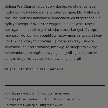
myVolkswagen
Usługa We Charge to cyfrowy dostęp do stale rosnącej
Serwis i części
Przegląd okresowy
liczby punktów ładowania w całej Europie, który ułatwia
Naprawy i przeglądy
obsługę podczas ładowania samochodu elektrycznego lub
Olej silnikowy i płyny eksploatacyjne
hybrydowego. Możesz też wygodnie planować trasy z
Koła i opony
Pomoc w razie wypadku i awarii
postojami na publicznych stacjach oraz korzystać z opcji
Serwis i części na raty
nawigacji do wolnych punktów ładowania. Są to np. stacje
Pakiet przeglądów dla Twojego Volkswagena
IONITY, na których obowiązują różne zakresy usług w
Badanie satysfakcji klienta – oceń nasz serwis i
Ubezpieczenie opon
zależności od preferowanej umowy. Te stacje szybkiego
Akcesoria
ładowania są szczególnie wydajne i, jeśli są dostępne w
Sklep online akcesoriów
danym kraju, korzystają z odnawialnej energii.
Koła zimowe
Personalizacja
Urządzenia ładujące
Więcej informacji o We Charge
Ochrona i pielęgnacja
Akcesoria do poszczególnych modeli
Rozwiązania transportowe i bagażowe
Elektronika i rozrywka
Usługi cyfrowe
Polityka prywatności
Regulamin serwisu
Aktualizacje oprogramowania, map i radia
Aplikacje Volkswagen, logowanie i sklep
Polityka plików cookies
Formularz cofnięcia zgód
Znajdź usługi dla swojego modelu
Formularz rezygnacji z usług cyfrowych
Połączenie telefonu komórkowego z pojazdem