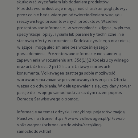
skutkować wycofaniem lub dodaniem produktów.
Nowy samochód krok po kroku – poradnik zaku
Przedstawione ilustracje mogą mieć charakter poglądowy,
Samochody ekonomiczne i ekologiczne
przez co nie będą wiernym odzwierciedleniem wyglądu
Technologie i bezpieczeństwo
rzeczywistego prezentowanych produktów. Wszelkie
Odwiedź Volkswagen Home
Warto wybrać Volkswagena
prezentowane informacje, w szczególności zdjęcia, wykresy,
Infolinia Volkswagen
specyfikacje, opisy, rysunki lub parametry techniczne, nie
Podcast Elektrycznie Tematyczni
stanowią oferty w rozumieniu Kodeksu cywilnego oraz nie są
Umów się na Serwis
wiążące i mogą ulec zmianie bez wcześniejszego
Newsletter ID.
powiadomienia. Prezentowane informacje nie stanowią
Społeczność Volkswagena
zapewnienia w rozumieniu art. 556(1)§2 Kodeksu cywilnego
Znajdź Dealera
Zapisz się na jazdę próbną
oraz art. 43b ust. 2 pkt 2 lit. a-c Ustawy o prawach
konsumenta.
Volkswagen
zastrzega sobie możliwość
wprowadzenia zmian w prezentowanych wersjach. Oferta
ważna do odwołania. W celu upewnienia się, czy dany towar
pasuje do Twojego samochodu za każdym razem poproś
Doradcę Serwisowego o pomoc.
Informacje na temat odzysku i recyklingu pojazdów znajdą
Państwo na stronie https://www.volkswagen.pl/pl/swiat-
volkswagena/ochrona-srodowiska/recykling-
samochodow.html