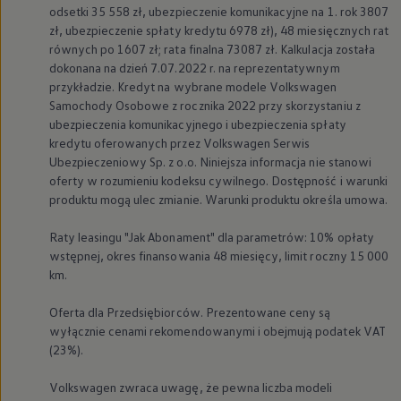
odsetki 35 558 zł, ubezpieczenie komunikacyjne na 1. rok 3807
zł, ubezpieczenie spłaty kredytu 6978 zł), 48 miesięcznych rat
równych po 1607 zł; rata finalna 73087 zł. Kalkulacja została
dokonana na dzień 7.07.2022 r. na reprezentatywnym
przykładzie. Kredyt na wybrane modele
Volkswagen
Samochody Osobowe z rocznika 2022 przy skorzystaniu z
ubezpieczenia komunikacyjnego i ubezpieczenia spłaty
kredytu oferowanych przez
Volkswagen
Serwis
Ubezpieczeniowy Sp. z o.o. Niniejsza informacja nie stanowi
oferty w rozumieniu kodeksu cywilnego. Dostępność i warunki
produktu mogą ulec zmianie. Warunki produktu określa umowa.
Raty leasingu "Jak Abonament" dla parametrów: 10% opłaty
wstępnej, okres finansowania 48 miesięcy, limit roczny 15 000
km.
Oferta dla Przedsiębiorców. Prezentowane ceny są
wyłącznie cenami rekomendowanymi i obejmują podatek VAT
(23%).
Volkswagen
zwraca uwagę, że pewna liczba modeli