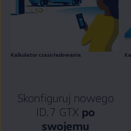
Kalkulator czasu ładowania
Ka
Skonfiguruj nowego
ID.7 GTX
po
swojemu