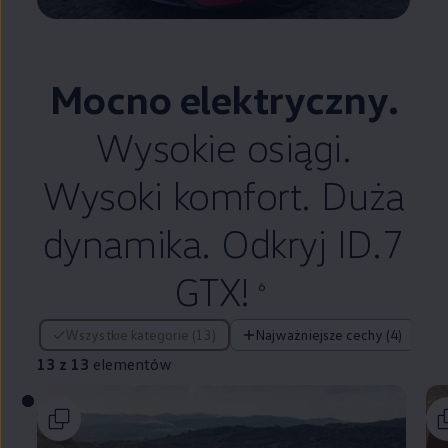
Mocno elektryczny.
Wysokie osiągi.
Wysoki komfort. Duża
dynamika. Odkryj ID.7
GTX!
6
13 z 13 elementów
Wszystkie kategorie (13)
Najważniejsze cechy (4)
13 z 13
elementów