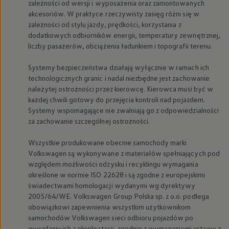
zależności od wersji i wyposażenia oraz zamontowanych
akcesoriów. W praktyce rzeczywisty zasięg różni się w
zależności od stylu jazdy, prędkości, korzystania z
dodatkowych odbiorników energii, temperatury zewnętrznej,
liczby pasażerów, obciążenia ładunkiem i topografii terenu.
Systemy bezpieczeństwa działają wyłącznie w ramach ich
technologicznych granic i nadal niezbędne jest zachowanie
należytej ostrożności przez kierowcę. Kierowca musi być w
każdej chwili gotowy do przejęcia kontroli nad pojazdem.
Systemy wspomagające nie zwalniają go z odpowiedzialności
za zachowanie szczególnej ostrożności.
Wszystkie produkowane obecnie samochody marki
Volkswagen
są wykonywane z materiałów spełniających pod
względem możliwości odzysku i recyklingu wymagania
określone w normie ISO 22628 i są zgodne z europejskimi
świadectwami homologacji wydanymi wg dyrektywy
2005/64/WE.
Volkswagen
Group Polska sp. z o.o. podlega
obowiązkowi zapewnienia wszystkim użytkownikom
samochodów
Volkswagen
sieci odbioru pojazdów po
wycofaniu ich z eksploatacji, zgodnie z wymaganiami ustawy z