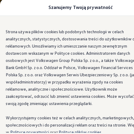
Szanujemy Twoją prywatność
Modele i konfigurator
Porównaj modele
Certyfikowane używane
Volkswagen dla biznesu
Przejdź
Przejdź do
Auta dostępne od ręki
Strona używa plików cookies lub podobnych technologii w celach
głównej
do
Cenniki
Zrównoważone ładowanie
analitycznych, statystycznych, dostosowania treści do użytkowników 
zawartości
stopki
Modele elektryczne i elektromobilność
Modele elektryczne
reklamowych. Umożliwiamy ich umieszczanie naszym zewnętrznym
Modele elektryczne
dostawcom wskazanym w Polityce cookies. Administratorem danych
Samochody hybrydowe
osobowych jest Volkswagen Group Polska Sp. z o.o., a także Volkswag
Przyszłe modele i auta koncepcyjne
Zrównoważone
ID.4 GTX Xtreme
Bank GmbH Sp. z o.o. Oddział w Polsce, Volkswagen Financial Services
ID.5 GTX “Xcite”
Polska Sp. z o.o. oraz Volkswagen Serwis Ubezpieczeniowy Sp. z o.o. (j
Nowy ID. Polo GTI
ładowanie
współadministratorzy) w przypadku wyrażenia zgody na cookies
Ładowanie i zasięg
Ładowanie samochodu elektrycznego w domu –
reklamowe, analityczne i społecznościowe. Użytkownik może
Ładowanie samochodu elektrycznego w trasie – 
zaakceptować, odrzucić lub zmienić ustawienia cookies. Może wycofać
Ładowanie: rozwiązania firmy
Volkswagen
Zasięg samochodów elektrycznych
swoją zgodę zmieniając ustawienia przeglądarki.
Sposoby płatności
Symulator zasięgu i ładowania
Mobilność elektryczna powinna być nie tylko jak
Korzyści i koszty
Wykorzystujemy cookies też w celach analitycznych, marketingowych
najbardziej zrównoważona, ale także łatwa i wygodna
Koszty utrzymania
społecznościowych i do personalizacji reklam oraz treści na stronie. Wi
Leasing
podczas codziennych interakcji. To właśnie dlatego
Najem
w
Polityce prywatności
oraz
Polityce plików cookies.