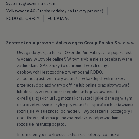
System zgłoszeń naruszeń
We Charge
Strefa kierowcy
Volkswagen AG (Stopka redakcyjna i teksty prawne)
Elektroniczna Instrukcja Obsługi
RODO dla OBFCM
EU DATA ACT
Informacje dla klientów
Informator o pojeździe
Gwarancje
Lampki ostrzegawcze i sygnalizacyjne
Zastrzeżenia prawne Volkswagen Group Polska Sp. z o.o.
Starsze modele i generacje – archiwum oraz da
Certyfikaty
Uwaga dotycząca funkcji Over the Air: Fabrycznie pojazd jest
Wszystkie usługi
wydany w „trybie online”. W tym trybie nie są przekazywane
Oferty serwisowe
żadne dane GPS. Służy to ochronie Twoich danych
Dla przyszłych użytkowników Volkswagena
Dla obecnych użytkowników Volkswagena
osobowych i jest zgodne z wymogami RODO.
Sezonowe usługi serwisowe
Za pomocą ustawień prywatności w każdej chwili możesz
Korzyści autoryzowanego serwisowania
przełączyć pojazd w tryb offline lub online oraz aktywować
Informacje dla warsztatów
lub dezaktywować poszczególne usługi. Ustawienia te
Świat Volkswagena
określają, z jakich usług można korzystać i jakie dane są w tym
Volkswagen Magazine
celu przetwarzane. Tryby prywatności i sposób ich ustawiania
Lifestyle
Eksploatacja
różnią się w zależności od modelu i wyposażenia. Szczegóły i
Samochody hybrydowe
dodatkowe informacje można znaleźć w odpowiednim
SUV-y
rozdziale instrukcji pojazdu.
Elektromobilność
Rozwój
Informujemy o możliwości aktualizacji oferty, co może
Technologia