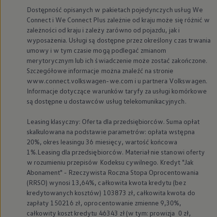
Dostępność opisanych w pakietach pojedynczych usług We
Connect i We Connect Plus zależnie od kraju może się różnić w
zależności od kraju i zależy zarówno od pojazdu, jak i
wyposażenia. Usługi są dostępne przez określony czas trwania
umowy i w tym czasie mogą podlegać zmianom
merytorycznym lub ich świadczenie może zostać zakończone.
Szczegółowe informacje można znaleźć na stronie
www.connect.volkswagen-we.com i u partnera
Volkswagen
.
Informacje dotyczące warunków taryfy za usługi komórkowe
są dostępne u dostawców usług telekomunikacyjnych.
Leasing klasyczny: Oferta dla przedsiębiorców. Suma opłat
skalkulowana na podstawie parametrów: opłata wstępna
20%, okres leasingu 36 miesięcy, wartość końcowa
1%.Leasing dla przedsiębiorców. Materiał nie stanowi oferty
w rozumieniu przepisów Kodeksu cywilnego. Kredyt "Jak
Abonament" - Rzeczywista Roczna Stopa Oprocentowania
(RRSO) wynosi 13,64%, całkowita kwota kredytu (bez
kredytowanych kosztów) 103873 zł, całkowita kwota do
zapłaty 150216 zł, oprocentowanie zmienne 9,30%,
całkowity koszt kredytu 46343 zł (w tym: prowizja 0 zł,