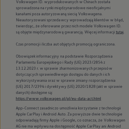
Volkswagen
ID. wyprodukowanych w Chinach została
sprowadzona na rynki międzynarodowe nieoficjalnymi
kanałami poza autoryzowaną siecią Volkswagena.
Nieautoryzowani sprzedawcy wprowadzają klientów w błąd,
twierdząc, że oferowane przez nich modele
Volkswagen
ID.
są objęte międzynarodową gwarancją. Więcej informacji
tutaj
.
Czas promocji i liczba aut objętych promocją ograniczona.
Obowiązek informacyjny na podstawie Rozporządzenia
Parlamentu Europejskiego i Rady (UE) 2023/2854 z
13.12.2023 r. w sprawie zharmonizowanych przepisów
dotyczących sprawiedliwego dostępu do danych i ich
wykorzystywania oraz w sprawie zmiany rozporządzenia
(UE) 2017/2394 i dyrektywy (UE) 2020/1828 (akt w sprawie
danych) dostępne są:
https://www.volkswagen.pl/pl/eu-data-act.html
App-Connect zasadniczo umożliwia korzystanie z technologii
Apple CarPlay i Android Auto. Za powyższe dwie technologie
odpowiadają firmy Apple i Google, co oznacza, że
Volkswagen
AG nie ma wpływu na dostępność Apple CarPlay ani Android