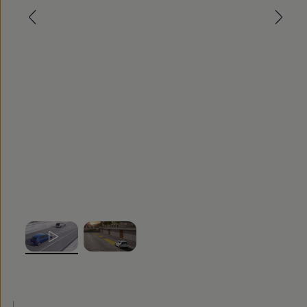
Nowy samochód krok po kroku – poradnik zaku
Samochody ekonomiczne i ekologiczne
Technologie i bezpieczeństwo
Odwiedź Volkswagen Home
Warto wybrać Volkswagena
Infolinia Volkswagen
Podcast Elektrycznie Tematyczni
Umów się na Serwis
Newsletter ID.
Społeczność Volkswagena
Znajdź Dealera
Zapisz się na jazdę próbną
, 1 z 2
, 2 z 2