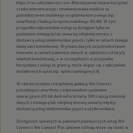
https://vw.cubictelecom.com. Alternatywnie można korzystać
z radia internetowego i strumieniowania mediów za
pośrednictwem mobilnego urządzenia końcowego (np.
smartfona) z funkcją hotspotu mobilnego WLAN. W tym
przypadku odpowiednie usługi są dostępne tylko na
podstawie istniejącej lub zawartej odrębnej umowy z
dostawcą usług telekomunikacyjnych i tylko w ramach zasięgu
danej sieci komórkowej. Wymiana danych za pośrednictwem
Internetu w ramach pakietów danych w zależności od taryfy
telefonii komórkowej, a w szczególności w przypadku
korzystania z usługi za granicą, może wiązać się z naliczaniem
dodatkowych opłat (np. opłat roamingowych).
W celu korzystania z bezpłatnej aplikacji We Connect
potrzebujesz smartfona z odpowiednim systemem
operacyjnym iOS lub Android oraz karty SIM z opcją transmisji
danych z istniejącą lub odrębną umową zawartą między
dostawcą usług telekomunikacyjnych a użytkownikiem.
Dostępność opisanych w pakietach pojedynczych usług We
Connect i We Connect Plus zależnie od kraju może się różnić w