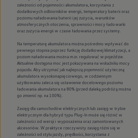
zależności od pojemności akumulatora, korzystania z
dodatkowych odbiorników energii, temperatury baterii oraz
poziomu naładowania baterii i jej zużycia, warunków
atmosferycznych otoczenia, sprawności i mocy ładowarki
oraz zużycia energii w czasie ładowania przez systemy.
Na temperaturę akumulatora można pośrednio wpływać do
pewnego stopnia poprzez funkcję dodatkowej klimatyzacji, a
poziom naładowania można m.in. regulować w pojeździe.
Aktualnie dostępna moc jest pokazywana na wskaźniku mocy
pojazdu. Aby utrzymać jak najlepszą pojemność użyteczną
akumulatora wysokonapięciowego, w codziennym
użytkowaniu zaleca się ustawienie docelowego poziomu
ładowania akumulatora na 80% (przed daleką podróżą można
go zmienić np. na 100%).
Zasięg dla samochodów elektrycznych lub zasięg w trybie
elektrycznym dla hybryd typu Plug-In może się różnić w
zależności od wersji i wyposażenia oraz zamontowanych
akcesoriów. W praktyce rzeczywisty zasięg różni się w
zależności od stylu jazdy, prędkości, korzystania z