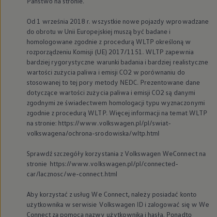
Państwo na stronie.
Od 1 września 2018 r. wszystkie nowe pojazdy wprowadzane
do obrotu w Unii Europejskiej muszą być badane i
homologowane zgodnie z procedurą WLTP określoną w
rozporządzeniu Komisji (UE) 2017/1151. WLTP zapewnia
bardziej rygorystyczne warunki badania i bardziej realistyczne
wartości zużycia paliwa i emisji CO2 w porównaniu do
stosowanej to tej pory metody NEDC. Prezentowane dane
dotyczące wartości zużycia paliwa i emisji CO2 są danymi
zgodnymi ze świadectwem homologacji typu wyznaczonymi
zgodnie z procedurą WLTP. Więcej informacji na temat WLTP
na stronie: https://www.volkswagen.pl/pl/swiat-
volkswagena/ochrona-srodowiska/wltp.html
Sprawdź szczegóły korzystania z
Volkswagen
WeConnect na
stronie https://www.volkswagen.pl/pl/connected-
car/lacznosc/we-connect.html
Aby korzystać z usług We Connect, należy posiadać konto
użytkownika w serwisie
Volkswagen
ID i zalogować się w We
Connect za pomocą nazwy użytkownika i hasła. Ponadto