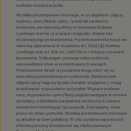
rozdziale instrukcji pojazdu.
Wszelkie prezentowane informacje, w szczególności zdjęcia,
wykresy, specyfikacje, opisy, rysunki lub parametry
techniczne, nie stanowią oferty w rozumieniu Kodeksu
cywilnego oraz nie są wiążące i mogą ulec zmianie bez
wcześniejszego powiadomienia. Prezentowane informacje nie
stanowią zapewnienia w rozumieniu art. 556(1) §2 Kodeksu
cywilnego oraz art. 43b ust. 2 pkt 2 lit. a-c Ustawy o prawach
konsumenta.
Volkswagen
zastrzega sobie możliwość
wprowadzenia zmian w prezentowanych wersjach.
Przedstawione detale wyposażenia mogą różnić się od
specyfikacji przewidzianej na rynek polski. Zamieszczone
zdjęcia i opisy mają wyłącznie charakter poglądowy i mogą
przedstawiać wyposażenie opcjonalne. Wiążące ustalenie
ceny, wyposażenia i specyfikacji pojazdu następuje w umowie
sprzedaży, a określenie parametrów technicznych zawiera
świadectwo homologacji typu pojazdu. Zastrzegamy sobie
prawo do zmian i pomyłek. Wszelkie prezentowane informacje
są aktualne na dzień publikacji. W celu uzyskania najnowszych
informacji prosimy kontaktować się z Autoryzowanym