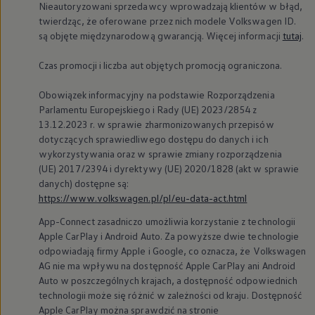
Nieautoryzowani sprzedawcy wprowadzają klientów w błąd,
twierdząc, że oferowane przez nich modele
Volkswagen
ID.
Sprawdź dostępne od ręki
są objęte międzynarodową gwarancją. Więcej informacji
tutaj
.
Skonfiguruj
Czas promocji i liczba aut objętych promocją ograniczona.
Cena specjalna
Rabat
Obowiązek informacyjny na podstawie Rozporządzenia
od 165 090 zł
do 17 000 zł
Parlamentu Europejskiego i Rady (UE) 2023/2854 z
13.12.2023 r. w sprawie zharmonizowanych przepisów
dotyczących sprawiedliwego dostępu do danych i ich
Najniższa cena towaru w
Leasing Klasyczny
wykorzystywania oraz w sprawie zmiany rozporządzenia
102,9%
okresie 30 dni przed
(UE) 2017/2394 i dyrektywy (UE) 2020/1828 (akt w sprawie
wprowadzeniem obniżki
1
danych) dostępne są:
182 090 zł
https://www.volkswagen.pl/pl/eu-data-act.html
App-Connect zasadniczo umożliwia korzystanie z technologii
Apple CarPlay i Android Auto. Za powyższe dwie technologie
odpowiadają firmy Apple i Google, co oznacza, że
Volkswagen
AG nie ma wpływu na dostępność Apple CarPlay ani Android
Dane techniczne
Auto w poszczególnych krajach, a dostępność odpowiednich
technologii może się różnić w zależności od kraju. Dostępność
Strona Główna
Modele i konfigurator
Golf GTI Clubsport
Apple CarPlay można sprawdzić na stronie