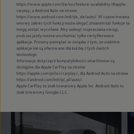
https://www.apple.com/de/ios/feature-availability/#apple-
carplay, a Android Auto na stronie
https://www.android.com/intl/de_de/auto/. W czasie trwania
Znakomite
umowy zakres tych funkcji może ulegać zmianom lub funkcje te
mogą zostać wycofane. Aby uniknąć rozpraszania uwagi,
możliwości.
podczas jazdy można uruchamiać tylko certyfikowane
aplikacje. Prosimy pamiętać w związku z tym, że niektóre
Poznaj Golfa GTI
aplikacje nie są oferowane dla każdej z tych dwóch
technologii.
Informacje dotyczące kompatybilności smartfonów są
Clubsport.
dostępne dla Apple CarPlay na stronie
https://apple.com/pl/ios/carplay/, dla Android Auto na stronie
13 z 13 elementów
Wszystkie kategorie (13)
Najważniejsze cechy (3)
https://android.com/intl/pl_pl/auto/.
Apple CarPlay to znak towarowy Apple Inc. Android Auto to
13 z 13
elementów
znak towarowy Google LLC.