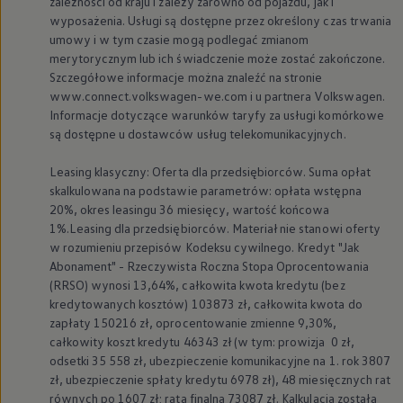
zależności od kraju i zależy zarówno od pojazdu, jak i
wyposażenia. Usługi są dostępne przez określony czas trwania
umowy i w tym czasie mogą podlegać zmianom
merytorycznym lub ich świadczenie może zostać zakończone.
Szczegółowe informacje można znaleźć na stronie
www.connect.volkswagen-we.com i u partnera
Volkswagen
.
Informacje dotyczące warunków taryfy za usługi komórkowe
są dostępne u dostawców usług telekomunikacyjnych.
Leasing klasyczny: Oferta dla przedsiębiorców. Suma opłat
skalkulowana na podstawie parametrów: opłata wstępna
20%, okres leasingu 36 miesięcy, wartość końcowa
1%.Leasing dla przedsiębiorców. Materiał nie stanowi oferty
w rozumieniu przepisów Kodeksu cywilnego. Kredyt "Jak
Abonament" - Rzeczywista Roczna Stopa Oprocentowania
(RRSO) wynosi 13,64%, całkowita kwota kredytu (bez
kredytowanych kosztów) 103873 zł, całkowita kwota do
zapłaty 150216 zł, oprocentowanie zmienne 9,30%,
całkowity koszt kredytu 46343 zł (w tym: prowizja 0 zł,
odsetki 35 558 zł, ubezpieczenie komunikacyjne na 1. rok 3807
zł, ubezpieczenie spłaty kredytu 6978 zł), 48 miesięcznych rat
równych po 1607 zł; rata finalna 73087 zł. Kalkulacja została