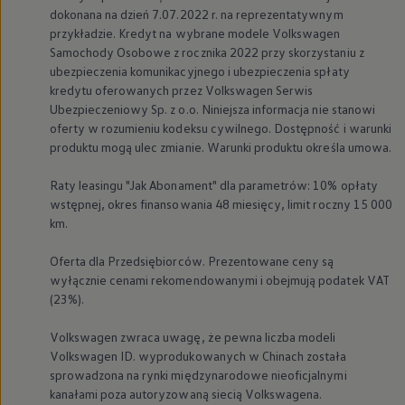
dokonana na dzień 7.07.2022 r. na reprezentatywnym
przykładzie. Kredyt na wybrane modele
Volkswagen
Samochody Osobowe z rocznika 2022 przy skorzystaniu z
ubezpieczenia komunikacyjnego i ubezpieczenia spłaty
kredytu oferowanych przez
Volkswagen
Serwis
Ubezpieczeniowy Sp. z o.o. Niniejsza informacja nie stanowi
oferty w rozumieniu kodeksu cywilnego. Dostępność i warunki
produktu mogą ulec zmianie. Warunki produktu określa umowa.
Raty leasingu "Jak Abonament" dla parametrów: 10% opłaty
wstępnej, okres finansowania 48 miesięcy, limit roczny 15 000
km.
Oferta dla Przedsiębiorców. Prezentowane ceny są
wyłącznie cenami rekomendowanymi i obejmują podatek VAT
(23%).
Volkswagen
zwraca uwagę, że pewna liczba modeli
Volkswagen
ID. wyprodukowanych w Chinach została
sprowadzona na rynki międzynarodowe nieoficjalnymi
Golf GTI Clubsport
kanałami poza autoryzowaną siecią Volkswagena.