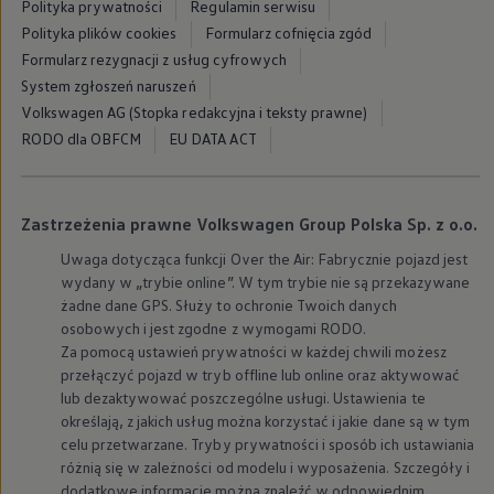
Polityka prywatności
Regulamin serwisu
Polityka plików cookies
Formularz cofnięcia zgód
Formularz rezygnacji z usług cyfrowych
System zgłoszeń naruszeń
Volkswagen AG (Stopka redakcyjna i teksty prawne)
RODO dla OBFCM
EU DATA ACT
Zastrzeżenia prawne Volkswagen Group Polska Sp. z o.o.
Uwaga dotycząca funkcji Over the Air: Fabrycznie pojazd jest
wydany w „trybie online”. W tym trybie nie są przekazywane
żadne dane GPS. Służy to ochronie Twoich danych
osobowych i jest zgodne z wymogami RODO.
Za pomocą ustawień prywatności w każdej chwili możesz
przełączyć pojazd w tryb offline lub online oraz aktywować
lub dezaktywować poszczególne usługi. Ustawienia te
określają, z jakich usług można korzystać i jakie dane są w tym
celu przetwarzane. Tryby prywatności i sposób ich ustawiania
różnią się w zależności od modelu i wyposażenia. Szczegóły i
dodatkowe informacje można znaleźć w odpowiednim