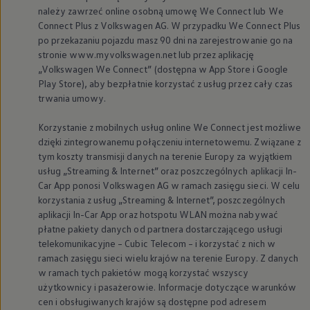
należy zawrzeć online osobną umowę We Connect lub We
Connect Plus z
Volkswagen
AG. W przypadku We Connect Plus
po przekazaniu pojazdu masz 90 dni na zarejestrowanie go na
stronie www.myvolkswagen.net lub przez aplikację
„
Volkswagen
We Connect” (dostępna w App Store i Google
Play Store), aby bezpłatnie korzystać z usług przez cały czas
trwania umowy.
Korzystanie z mobilnych usług online We Connect jest możliwe
dzięki zintegrowanemu połączeniu internetowemu. Związane z
tym koszty transmisji danych na terenie Europy za wyjątkiem
usług „Streaming & Internet” oraz poszczególnych aplikacji In-
Car App ponosi
Volkswagen
AG w ramach zasięgu sieci. W celu
korzystania z usług „Streaming & Internet”, poszczególnych
aplikacji In-Car App oraz hotspotu WLAN można nabywać
płatne pakiety danych od partnera dostarczającego usługi
telekomunikacyjne – Cubic Telecom – i korzystać z nich w
ramach zasięgu sieci wielu krajów na terenie Europy. Z danych
w ramach tych pakietów mogą korzystać wszyscy
użytkownicy i pasażerowie. Informacje dotyczące warunków
cen i obsługiwanych krajów są dostępne pod adresem