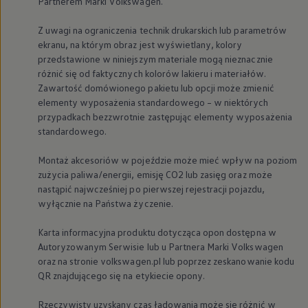
Partnerem Marki
Volkswagen
.
Z uwagi na ograniczenia technik drukarskich lub parametrów
ekranu, na którym obraz jest wyświetlany, kolory
przedstawione w niniejszym materiale mogą nieznacznie
różnić się od faktycznych kolorów lakieru i materiałów.
Zawartość domówionego pakietu lub opcji może zmienić
elementy wyposażenia standardowego – w niektórych
przypadkach bezzwrotnie zastępując elementy wyposażenia
standardowego.
Montaż akcesoriów w pojeździe może mieć wpływ na poziom
zużycia paliwa/energii, emisję CO2 lub zasięg oraz może
nastąpić najwcześniej po pierwszej rejestracji pojazdu,
wyłącznie na Państwa życzenie.
Karta informacyjna produktu dotycząca opon dostępna w
Autoryzowanym Serwisie lub u Partnera Marki
Volkswagen
oraz na stronie volkswagen.pl lub poprzez zeskanowanie kodu
QR znajdującego się na etykiecie opony.
Rzeczywisty uzyskany czas ładowania może się różnić w