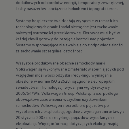
dodatkowych odbiorników energii, temperatury zewnętrznej,
liczby pasażerów, obciążenia ładunkiem i topografii terenu.
Systemy bezpieczeństwa działają wyłącznie w ramach ich
technologicznych granic i nadal niezbędne jest zachowanie
należytej ostrożności przez kierowcę. Kierowca musi być w
każdej chwili gotowy do przejęcia kontroli nad pojazdem.
Systemy wspomagające nie zwalniają go z odpowiedzialności
za zachowanie szczególnej ostrożności.
Wszystkie produkowane obecnie samochody marki
Volkswagen
są wykonywane z materiałów spełniających pod
względem możliwości odzysku i recyklingu wymagania
określone w normie ISO 22628 i są zgodne z europejskimi
świadectwami homologacji wydanymi wg dyrektywy
2005/64/WE.
Volkswagen
Group Polska sp. z o.o. podlega
obowiązkowi zapewnienia wszystkim użytkownikom
samochodów
Volkswagen
sieci odbioru pojazdów po
wycofaniu ich z eksploatacji, zgodnie z wymaganiami ustawy z
20 stycznia 2005 r. o recyklingu pojazdów wycofanych z
eksploatacji. Więcej informacji dotyczących ekologii znajdą