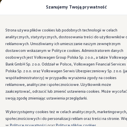
Szanujemy Twoją prywatność
Modele i konfigurator
Porównaj modele
Certyfikowane używane
Volkswagen dla biznesu
Przejdź
Przejdź do
Auta dostępne od ręki
Strona używa plików cookies lub podobnych technologii w celach
głównej
do
Cenniki
Systemy wspomagające
analitycznych, statystycznych, dostosowania treści do użytkowników 
zawartości
stopki
Modele elektryczne i elektromobilność
Modele elektryczne
reklamowych. Umożliwiamy ich umieszczanie naszym zewnętrznym
Modele elektryczne
dostawcom wskazanym w Polityce cookies. Administratorem danych
Samochody hybrydowe
osobowych jest Volkswagen Group Polska Sp. z o.o., a także Volkswag
Przyszłe modele i auta koncepcyjne
Zestawienie
systemów
ID.4 GTX Xtreme
Bank GmbH Sp. z o.o. Oddział w Polsce, Volkswagen Financial Services
ID.5 GTX “Xcite”
Polska Sp. z o.o. oraz Volkswagen Serwis Ubezpieczeniowy Sp. z o.o. (j
Nowy ID. Polo GTI
wspomagających
dla
współadministratorzy) w przypadku wyrażenia zgody na cookies
Ładowanie i zasięg
Ładowanie samochodu elektrycznego w domu –
reklamowe, analityczne i społecznościowe. Użytkownik może
Golfa GTI Clubsport
Ładowanie samochodu elektrycznego w trasie – 
zaakceptować, odrzucić lub zmienić ustawienia cookies. Może wycofać
Zasięg samochodów elektrycznych
swoją zgodę zmieniając ustawienia przeglądarki.
Sposoby płatności
Symulator zasięgu i ładowania
Dla Golfa GTI Clubsport dostępne są następujące systemy
Korzyści i koszty
Wykorzystujemy cookies też w celach analitycznych, marketingowych
Koszty utrzymania
wspomagające:
społecznościowych i do personalizacji reklam oraz treści na stronie. Wi
Leasing
Najem
w
Polityce prywatności
oraz
Polityce plików cookies.