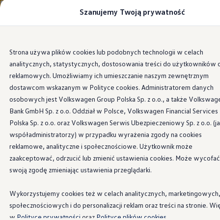
Szanujemy Twoją prywatność
Modele i konfigurator
Porównaj modele
Certyfikowane używane
Volkswagen dla biznesu
Wszystkie modele
Wersja
Silnik
Wygląd zewnętrzny
Ta
Przejdź
Przejdź do
Auta dostępne od ręki
Strona używa plików cookies lub podobnych technologii w celach
głównej
do
Cenniki
analitycznych, statystycznych, dostosowania treści do użytkowników 
zawartości
stopki
Modele elektryczne i elektromobilność
Modele elektryczne
reklamowych. Umożliwiamy ich umieszczanie naszym zewnętrznym
Modele elektryczne
dostawcom wskazanym w Polityce cookies. Administratorem danych
Samochody hybrydowe
osobowych jest Volkswagen Group Polska Sp. z o.o., a także Volkswag
Przyszłe modele i auta koncepcyjne
ID.4 GTX Xtreme
Bank GmbH Sp. z o.o. Oddział w Polsce, Volkswagen Financial Services
ID.5 GTX “Xcite”
Polska Sp. z o.o. oraz Volkswagen Serwis Ubezpieczeniowy Sp. z o.o. (j
Nowy ID. Polo GTI
współadministratorzy) w przypadku wyrażenia zgody na cookies
Ładowanie i zasięg
Ładowanie samochodu elektrycznego w domu –
reklamowe, analityczne i społecznościowe. Użytkownik może
Ładowanie samochodu elektrycznego w trasie – 
zaakceptować, odrzucić lub zmienić ustawienia cookies. Może wycofać
Zasięg samochodów elektrycznych
swoją zgodę zmieniając ustawienia przeglądarki.
Sposoby płatności
Symulator zasięgu i ładowania
Korzyści i koszty
Wykorzystujemy cookies też w celach analitycznych, marketingowych
Koszty utrzymania
społecznościowych i do personalizacji reklam oraz treści na stronie. Wi
Leasing
Najem
w
Polityce prywatności
oraz
Polityce plików cookies.