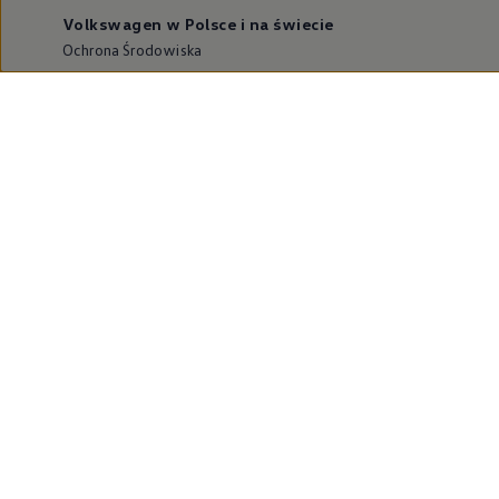
Volkswagen w Polsce i na świecie
Ochrona Środowiska
Dane o emisji CO₂
WLTP – zużycie paliwa i emisja CO₂
Zaktualizuj nawigację
Informacje dla warsztatów
Volkswagen Home
Oferty specjalne na samochody elektryczne
Skonfiguruj Volkswagena
Szybka konfiguracja
Volkswagen AG
Volkswagen Group Polska
Volkswagen Samochody Dostawcze
Licencje osób trzecich
Newsletter ID.